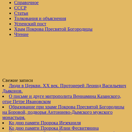
Справочное
СССР
Статьи
Толкования и объяснения
Успенский пост
Храм Покрова Пресвятой Богородицы
Чтение
Свежие записи
Люди в Церкви. XX век. Протоиерей Леонид Васильевич
Дьяконов.
О письме и друге митрополита Вениамина Казанского,
отце Петре Ивановском
Образование при храме Покрова Пресвятой Богородицы
на Боровой, подворья Антониево-Дымского мужского
монастыря.
Ко дню памяти Пророка Иезекииля
Ко дню памяти Пророка Илии Фесвитянина