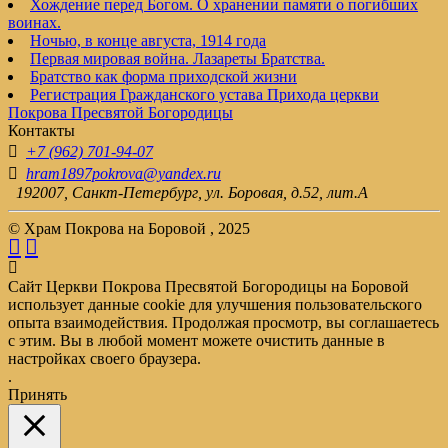
Хождение перед Богом. О хранении памяти о погибших
воинах.
Ночью, в конце августа, 1914 года
Первая мировая война. Лазареты Братства.
Братство как форма приходской жизни
Регистрация Гражданского устава Прихода церкви
Покрова Пресвятой Богородицы
Контакты
+7 (962) 701-94-07
hram1897pokrova@yandex.ru
192007, Санкт-Петербург, ул. Боровая, д.52, лит.А
© Храм Покрова на Боровой , 2025
Сайт Церкви Покрова Пресвятой Богородицы на Боровой
использует данные cookie для улучшения пользовательского
опыта взаимодействия. Продолжая просмотр, вы соглашаетесь
с этим. Вы в любой момент можете очистить данные в
настройках своего браузера.
.
Принять