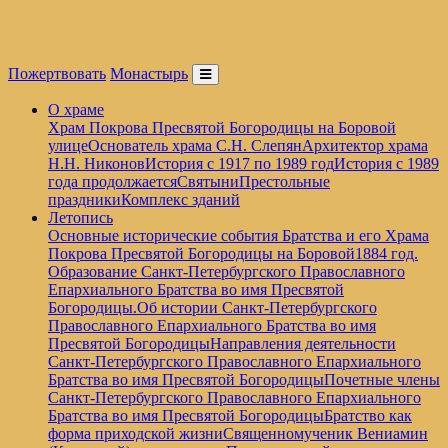
Пожертвовать
Монастырь
О храме
Храм Покрова Пресвятой Богородицы на Боровой
улице
Основатель храма С.Н. Слепян
Архитектор храма
Н.Н. Никонов
История с 1917 по 1989 год
История с 1989
года продолжается
Святыни
Престольные
праздники
Комплекс зданий
Летопись
Основные исторические события Братства и его Храма
Покрова Пресвятой Богородицы на Боровой
1884 год.
Образование Санкт-Петербургского Православного
Епархиального Братства во имя Пресвятой
Богородицы.
Об истории Санкт-Петербургского
Православного Епархиального Братства во имя
Пресвятой Богородицы
Направления деятельности
Санкт-Петербургского Православного Епархиального
Братства во имя Пресвятой Богородицы
Почетные члены
Санкт-Петербургского Православного Епархиального
Братства во имя Пресвятой Богородицы
Братство как
форма приходской жизни
Священномученик Вениамин