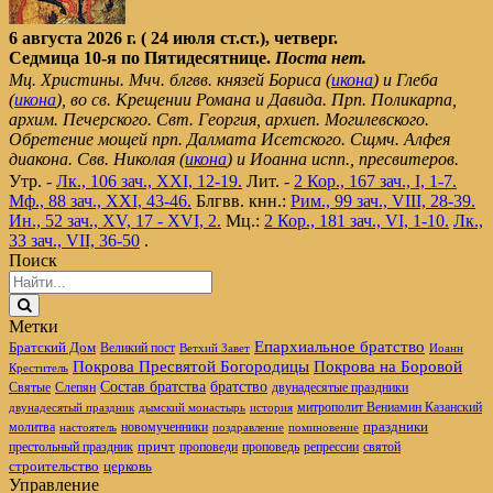
6 августа 2026 г. ( 24 июля ст.ст.), четверг.
Седмица 10-я по Пятидесятнице.
Поста нет.
Мц. Христины. Мчч. блгвв. князей Бориса (
икона
) и Глеба
(
икона
), во св. Крещении Романа и Давида. Прп. Поликарпа,
архим. Печерского. Свт. Георгия, архиеп. Могилевского.
Обретение мощей прп. Далмата Исетского. Сщмч. Алфея
диакона. Свв. Николая (
икона
) и Иоанна испп., пресвитеров.
Утр. -
Лк., 106 зач., XXI, 12-19.
Лит. -
2 Кор., 167 зач., I, 1-7.
Мф., 88 зач., XXI, 43-46.
Блгвв. кнн.:
Рим., 99 зач., VIII, 28-39.
Ин., 52 зач., XV, 17 - XVI, 2.
Мц.:
2 Кор., 181 зач., VI, 1-10.
Лк.,
33 зач., VII, 36-50
.
Поиск
Метки
Епархиальное братство
Братский Дом
Великий пост
Ветхий Завет
Иоанн
Покрова Пресвятой Богородицы
Покрова на Боровой
Креститель
братство
Состав братства
Святые
Слепян
двунадесятые праздники
митрополит Вениамин Казанский
двунадесятый праздник
дымский монастырь
история
новомученники
праздники
молитва
настоятель
поздравление
поминовение
престольный праздник
причт
проповеди
репрессии
проповедь
святой
церковь
строительство
Управление