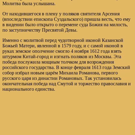
Молитва была услышана.
От находившегося в плену у поляков святителя Арсения
(впоследствии епископа Суздальского) пришла весть, что ему
в видении было открыто о перемене суда Божия на милость,
по заступничеству Пресвятой Девы.
Именно с молитвой перед чудотворной иконой Казанской
Божьей Матери, явленной в 1579 году, и с самой иконой в
руках земское ополчение смогло 4 ноября 1612 года взять
штурмом Китай-город и изгнать поляков из Москвы. Эта
победа послужила мощным толчком для возрождения
российского государства. В конце февраля 1613 года Земский
собор избрал новым царём Михаила Романова, первого
русского царя из династии Романовых. Так установилась
окончательная победа над Смутой и торжество православия и
национального единства.