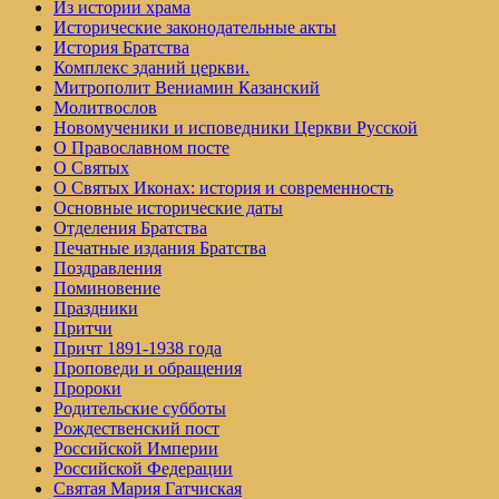
Из истории храма
Исторические законодательные акты
История Братства
Комплекс зданий церкви.
Митрополит Вениамин Казанский
Молитвослов
Но­во­му­че­ни­ки и ис­по­вед­ни­ки Церк­ви Рус­ской
О Православном посте
О Святых
О Святых Иконах: история и современность
Основные исторические даты
Отделения Братства
Печатные издания Братства
Поздравления
Поминовение
Праздники
Притчи
Причт 1891-1938 года
Проповеди и обращения
Пророки
Родительские субботы
Рождественский пост
Российской Империи
Российской Федерации
Святая Мария Гатчиская