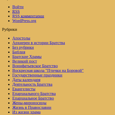
Войти
RSS
RSS
комментарии
WordPress.org
Рубрики
Апостолы
Архиереи в истории Братства
Без рубрики
Библия
Братские Храмы
Великий пост
Вонифатьевское Братство
Воскресная школа "Птички на Боровой"
Государственные праздники
Даты календаря
Деятельность Братства
Евангелисты
Епархиального Братства
Епархиальное Братство
Жены-мироносицы
Жизнь в Православии
Из жизни храма