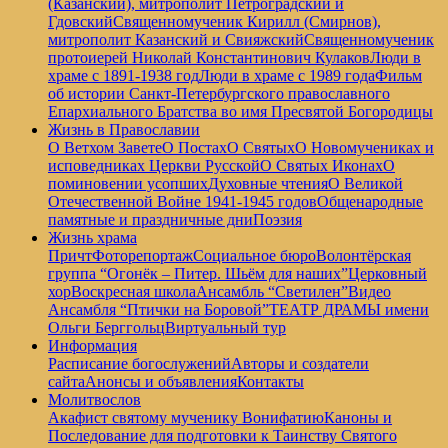
(Казанский), митрополит Петроградский и
Гдовский
Священномученик Кирилл (Смирнов),
митрополит Казанский и Свияжский
Священномученик
протоиерей Николай Константинович Кулаков
Люди в
храме с 1891-1938 год
Люди в храме с 1989 года
Фильм
об истории Санкт-Петербургского православного
Епархиального Братства во имя Пресвятой Богородицы
Жизнь в Православии
О Ветхом Завете
О Постах
О Святых
О Новомучениках и
исповедниках Церкви Русской
О Святых Иконах
О
поминовении усопших
Духовные чтения
О Великой
Отечественной Войне 1941-1945 годов
Общенародные
памятные и праздничные дни
Поэзия
Жизнь храма
Причт
Фоторепортаж
Социальное бюро
Волонтёрская
группа “Огонёк – Питер. Шьём для наших”
Церковный
хор
Воскресная школа
Ансамбль “Светилен”
Видео
Ансамбля “Птички на Боровой”
ТЕАТР ДРАМЫ имени
Ольги Берггольц
Виртуальный тур
Информация
Расписание богослужений
Авторы и создатели
сайта
Анонсы и объявления
Контакты
Молитвослов
Акафист святому мученику Вонифатию
Каноны и
Последование для подготовки к Таинству Святого