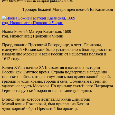
еси Божественный покров рабом Твоим.
Тропарь Божией Матери пред иконой Ея Казанская
Икона Божией Матери Казанская, 1609
год. Иконописец Прокопий Чирин
Празднование Пресвятой Богородице, в честь Ее иконы,
именуемой «Казанская» было установлено в благодарность за
избавление Москвы и всей России от нашествия поляков в
1612 году.
Конец ХVI и начало ХVII столетия известны в истории
России как Смутное время. Страна подверглась нападению
польских войск, которые глумились над православной верой,
грабили и жгли храмы, города и села. Обманным путем им
удалось овладеть Москвой. По призыву святейшего Патриарха
Гермогена русский народ встал на защиту Родины.
В ополчение, которое возглавлял князь Димитрий
Михайлович Пожарский, был прислан из Казани
чудотворный образ Пресвятой Богородицы.