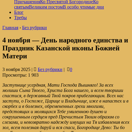
Причащения
Ко Пресвятой Богородице
Ко
святым
Великим постом
В особо чтимые дни
Блог
Требы
Главная
›
Без рубрики
4 ноября — День народного единства и
Праздник Казанской иконы Божией
Матери
3 ноября 2025 |
Без рубрики
|
0
Просмотры:
1 903
Заступнице усердная, Мати Господа Вышняго! За всех
молиши Сына Твоего, Христа Бога нашего, и всем твориши
спастися, в державный Твой покров прибегающим. Всех нас
заступи, о Госпоже, Царице и Владычице, иже в напастех и в
скорбех и в болезнех, обремененных грехи многими,
предстоящих и молящихся Тебе умиленною душею и
сокрушенным сердцем пред Пречистым Твоим образом со
слезами, и невозвратно надежду имущих на Тя избавления всех
зол, всем полезная даруй и вся спаси, Богородице Дево: Ты бо