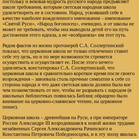
постольку и вековая мудрость русского народа предъявляет
школе требования, которым светская народная школа
удовлетворить не в состоянии. Народ, усвоявший себе в
качестве наиболее вожделенного именования – именование
«Святой Руси», «Народ богоносец», очевидно, и от школы не
может не требовать, чтобы она выводила детей его на путь
достижения этого идеала, а не «возбраняла» им этот путь.
Рядом фактов из жизни протоиерей С.А. Соллертинский
показал, что церковная школа не только отвлеченно ставит
себе эту цель, но и по мере возможности стремится
осуществить и осуществляет ее. После этого нечего
удивляться, констатировал С.А. Соллертинский, что
церковная школа в сравнительно короткое время после своего
возрождения – завоевала столь прочные симпатии к себе со
стороны народа и что даже светская школа должна была кое
чем позаимствовать от нее, чтобы не разрывать с народом (в
школьных библиотеках появилась Библия; обращено было
внимание на церковно-славянское чтение, на церковное
пение).
Церковная школа – древнейшая на Руси, а при императоре
России Александре III возродившаяся к новой жизни трудами
незабвенных Сергея Александровича Рачинского и
Константина Петровича Победоносцева, и в эту эпоху явилась