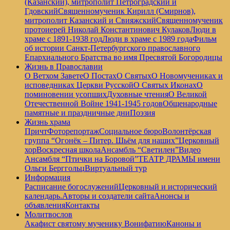
(Казанский), митрополит Петроградский и
Гдовский
Священномученик Кирилл (Смирнов),
митрополит Казанский и Свияжский
Священномученик
протоиерей Николай Константинович Кулаков
Люди в
храме с 1891-1938 год
Люди в храме с 1989 года
Фильм
об истории Санкт-Петербургского православного
Епархиального Братства во имя Пресвятой Богородицы
Жизнь в Православии
О Ветхом Завете
О Постах
О Святых
О Новомучениках и
исповедниках Церкви Русской
О Святых Иконах
О
поминовении усопших
Духовные чтения
О Великой
Отечественной Войне 1941-1945 годов
Общенародные
памятные и праздничные дни
Поэзия
Жизнь храма
Причт
Фоторепортаж
Социальное бюро
Волонтёрская
группа “Огонёк – Питер. Шьём для наших”
Церковный
хор
Воскресная школа
Ансамбль “Светилен”
Видео
Ансамбля “Птички на Боровой”
ТЕАТР ДРАМЫ имени
Ольги Берггольц
Виртуальный тур
Информация
Расписание богослужений
Церковный и исторический
календарь.
Авторы и создатели сайта
Анонсы и
объявления
Контакты
Молитвослов
Акафист святому мученику Вонифатию
Каноны и