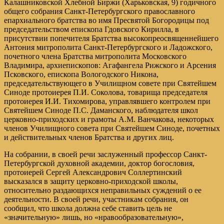
Калашниковской Хлебной Биржи (Харьковская, 9) годичного
общего собрания Санкт-Петербургского православного
епархиального братства во имя Пресвятой Богородицы под
председательством епископа Гдовского Кирилла, в
присутствии попечителя Братства высокопреосвященнейшего
Антония митрополита Санкт-Петербургского и Ладожского,
почетного члена Братства митрополита Московского
Владимира, архиепископов: Агафангела Рижского и Арсения
Псковского, епископа Вологодского Никона,
председательствующего в Училищном совете при Святейшем
Синоде протоиерея П.И. Соколова, товарища председателя
протоиерея И.И. Тихомирова, управлявшего контролем при
Святейшем Синоде П.С. Даманского, наблюдателя школ
церковно-приходских и грамоты А.М. Ванчакова, некоторых
членов Училищного совета при Святейшем Синоде, почетных
и действительных членов Братства и других лиц.
На собрании, в своей речи заслуженный профессор Санкт-
Петербургской духовной академии, доктор богословия,
протоиерей Сергей Александрович Соллертинский
высказался в защиту церковно-приходской школы,
относительно раздающихся неправильных суждений о ее
деятельности. В своей речи, участникам собрания, он
сообщил, что школа должна себе ставить цель не
«значительную» лишь, но «нравообразовательную»,