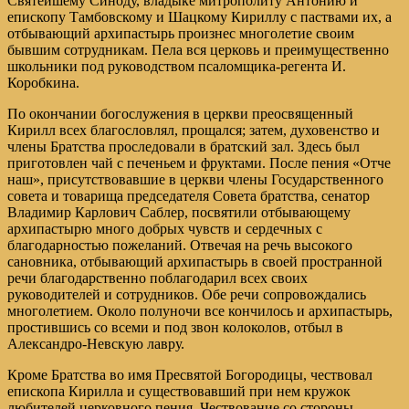
Святейшему Синоду, владыке митрополиту Антонию и
епископу Тамбовскому и Шацкому Кириллу с паствами их, а
отбывающий архипастырь произнес многолетие своим
бывшим сотрудникам. Пела вся церковь и преимущественно
школьники под руководством псаломщика-регента И.
Коробкина.
По окончании богослужения в церкви преосвященный
Кирилл всех благословлял, прощался; затем, духовенство и
члены Братства проследовали в братский зал. Здесь был
приготовлен чай с печеньем и фруктами. После пения «Отче
наш», присутствовавшие в церкви члены Государственного
совета и товарища председателя Совета братства, сенатор
Владимир Карлович Саблер, посвятили отбывающему
архипастырю много добрых чувств и сердечных с
благодарностью пожеланий. Отвечая на речь высокого
сановника, отбывающий архипастырь в своей пространной
речи благодарственно поблагодарил всех своих
руководителей и сотрудников. Обе речи сопровождались
многолетием. Около полуночи все кончилось и архипастырь,
простившись со всеми и под звон колоколов, отбыл в
Александро-Невскую лавру.
Кроме Братства во имя Пресвятой Богородицы, чествовал
епископа Кирилла и существовавший при нем кружок
любителей церковного пения. Чествование со стороны