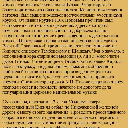
кружка состоялось 19-го января. В зале Владимирского
благотворительного общества епископ Кирилл торжественно
встречен был священно-церковнослужителями, участниками
кружка. От имени кружка Н.Ф. Поповым прочитан был
составленный в теплых выражениях адрес, в котором
отмечены были попечительность и доброжелательно-
сочувственное отношение преосвященного к деятельности
кружка. Протодиакон церкви главного управления уделов
Василий Соколовский громогласно возгласил многолетие
Кириллу, епископу Тамбовскому и Шацкому. Чудно звучало, в
исполнении хора старинной мелодии (XVII в.), многолетие
дьяка Титова. В ответной речи Тамбовский владыка Кирилл
пожелал кружку, и в дальнейшем, знакомить общество и
любителей церковного пения с произведением русских
церковных писателей, как современных, так и прошлого
времени. Организатору кружка А.Н. Николову архипастырем
преподан совет не покидать начатого им дорогого дела
популяризации церковно-национальной музыки.
22-го января, с поездом в 7 часов 30 минут вечера,
преосвященный Кирилл отбыл по Николаевской железной
дороге к месту своего назначения. Проводить преосвященного
собрались на вокзале представители столичного черного и
белого духовенства. Лишь поезд тронулся, провожающие с
архипастыря пропели ему «Исполла эти деспота».