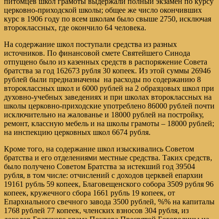
питомцев школ грамоты выдержали полный экзамен по курсу
церковно-приходской школы; общее же число окончивших
курс в 1906 году по всем школам было свыше 2750, исключая
второклассных, где окончило 64 человека.
На содержание школ поступали средства из разных
источников. По финансовой смете Святейшего Синода
отпущено было из казенных средств в распоряжение Совета
братства за год 162673 рубля 30 копеек. Из этой суммы 26946
рублей были предназначены на расходы по содержанию 8
второклассных школ и 6000 рублей на 2 образцовых школ при
духовно-учебных заведениях и при школах второклассных на
школы церковно-приходские употреблено 86000 рублей почти
исключительно на жалованье и 18000 рублей на постройку,
ремонт, классную мебель и на школы грамоты – 18000 рублей;
на инспекцию церковных школ 6674 рубля.
Кроме того, на содержание школ изыскивались Советом
братства и его отделениями местные средства. Таких средств,
было получено Советом Братства за истекший год 39504
рубля, в том числе: отчислений с доходов церквей епархии
19161 рубль 59 копеек, Благовещенского собора 3509 рубля 96
копеек, кружечного сбора 1661 рубль 19 копеек, от
Епархиального свечного завода 3500 рублей, %% на капиталы
1768 рублей 77 копеек, членских взносов 304 рубля, из