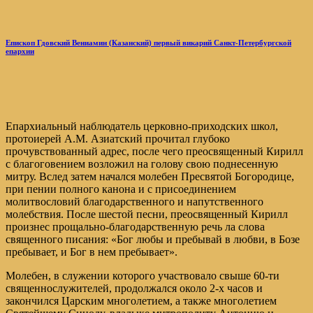
Епископ Гдовский Вениамин (Казанский) первый викарий Санкт-Петербургской
епархии
Епархиальный наблюдатель церковно-приходских школ,
протоиерей А.М. Азиатский прочитал глубоко
прочувствованный адрес, после чего преосвященный Кирилл
с благоговением возложил на голову свою поднесенную
митру. Вслед затем начался молебен Пресвятой Богородице,
при пении полного канона и с присоединением
молитвословий благодарственного и напутственного
молебствия. После шестой песни, преосвященный Кирилл
произнес прощально-благодарственную речь ла слова
священного писания: «Бог любы и пребывай в любви, в Бозе
пребывает, и Бог в нем пребывает».
Молебен, в служении которого участвовало свыше 60-ти
священнослужителей, продолжался около 2-х часов и
закончился Царским многолетием, а также многолетием