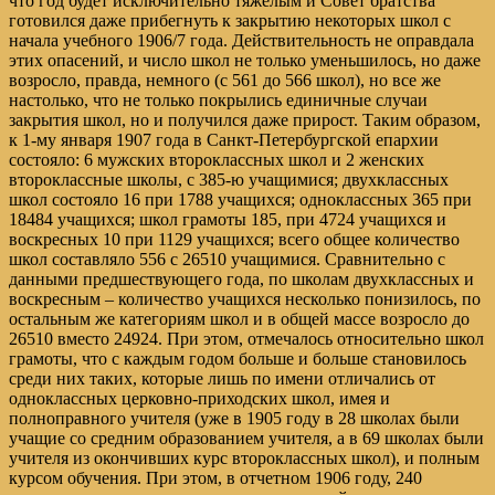
что год будет исключительно тяжелым и Совет братства
готовился даже прибегнуть к закрытию некоторых школ с
начала учебного 1906/7 года. Действительность не оправдала
этих опасений, и число школ не только уменьшилось, но даже
возросло, правда, немного (с 561 до 566 школ), но все же
настолько, что не только покрылись единичные случаи
закрытия школ, но и получился даже прирост. Таким образом,
к 1-му января 1907 года в Санкт-Петербургской епархии
состояло: 6 мужских второклассных школ и 2 женских
второклассные школы, с 385-ю учащимися; двухклассных
школ состояло 16 при 1788 учащихся; одноклассных 365 при
18484 учащихся; школ грамоты 185, при 4724 учащихся и
воскресных 10 при 1129 учащихся; всего общее количество
школ составляло 556 с 26510 учащимися. Сравнительно с
данными предшествующего года, по школам двухклассных и
воскресным – количество учащихся несколько понизилось, по
остальным же категориям школ и в общей массе возросло до
26510 вместо 24924. При этом, отмечалось относительно школ
грамоты, что с каждым годом больше и больше становилось
среди них таких, которые лишь по имени отличались от
одноклассных церковно-приходских школ, имея и
полноправного учителя (уже в 1905 году в 28 школах были
учащие со средним образованием учителя, а в 69 школах были
учителя из окончивших курс второклассных школ), и полным
курсом обучения. При этом, в отчетном 1906 году, 240