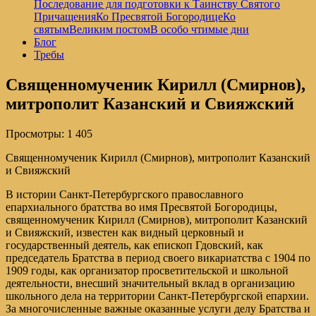
Последование для подготовки к Таинству Святого
Причащения
Ко Пресвятой Богородице
Ко
святым
Великим постом
В особо чтимые дни
Блог
Требы
Священномученик Кирилл (Смирнов),
митрополит Казанский и Свияжский
Просмотры:
1 405
Священномученик Кирилл (Смирнов), митрополит Казанский
и Свияжский
В истории Санкт-Петербургского православного
епархиального братства во имя Пресвятой Богородицы,
священномученик Кирилл (Смирнов), митрополит Казанский
и Свияжский, известен как видный церковный и
государственный деятель, как епископ Гдовский, как
председатель Братства в период своего викариатства с 1904 по
1909 годы, как организатор просветительской и школьной
деятельности, внесший значительный вклад в организацию
школьного дела на территории Санкт-Петербургской епархии.
За многочисленные важные оказанные услуги делу Братства и