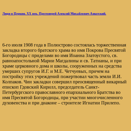
Люди в Церкви. ХХ век. Протоиерей Алексий Михайлович Азиатский.
6-го июля 1908 года в Полюстрово состоялась торжественная
закладка второго братского храма во имя Покрова Пресвятой
Богородицы с приделами во имя Иоанна Златоустого, св.
равноапостольной Марии Магдалины и св. Татианы, и при
храме церковного дома и школы, сооруженных на средства
умерших супругов И.Г. и М.Е. Четчуевых, причем на
постройку этих учреждений пожертвовал часть земли И.И.
Колпаков. Чин закладки совершил преосвященный викарный
епископ Гдовский Кирилл, председатель Санкт-
Петербургского православного епархиального Братства во
имя Пресвятой Богородицы, при участии многочисленного
духовенства и при диаконе – строителе Игнатии Прилепо.