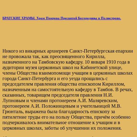
БРАТСКИЕ ХРАМЫ. Храм Покрова Пресвятой Богородицы в Полюстрово.
Никого из викарных архиереев Санкт-Петербургская епархии
не провожала так, как преосвященного Кирилла,
назначенного на Тамбовскую кафедру. 10 января 1910 года в
аудитории музея церковных школ на Кабинетской улице,
члены Общества взаимопомощи учащим в церковных школах
города Санкт-Петербурга и его уезда прощались с
председателем правления общества епископом Кириллом,
назначенным на самостоятельную кафедру в Тамбов. В речах,
сказанных, товарищем председателя правления Н.И.
Лупновым и членами протоиереем А.И. Маляревским,
протоиереем А.И. Положинцевым и учительницей М.В.
Грюнталь, выражена была благодарность епископу за
пятилетние труды его на пользу Общества, причём особенно
подчеркивалось внимательное отношение к учащим и в
церковных школах, заботы об улучшении их положения.