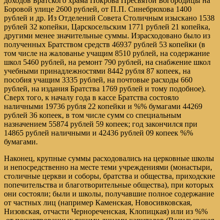
доходов Братского храма Покрова Пресвятой Богородицы на
Боровой улице 2600 рублей, от П.П. Синебрюхова 1400
рублей и др. Из Отделений Совета Столичным изыскано 1538
рублей 32 копейки, Царскосельским 1771 рублей 21 копейка,
другими менее значительные суммы. Израсходовано было из
полученных Братством средств 46937 рублей 53 копейки (в
том числе на жалованье учащим 8510 рублей, на содержание
школ 5460 рублей, на ремонт 790 рублей, на снабжение школ
учебными принадлежностями 8442 рубля 87 копеек, на
пособия учащим 3335 рублей, на почтовые расходы 660
рублей, на издания Братства 1769 рублей и тому подобное).
Сверх того, к началу года в кассе Братства состояло
наличными 19736 рубля 22 копейки и %% бумагами 44269
рублей 36 копеек, в том числе сумм со специальным
назначением 55874 рублей 59 копеек; год закончился при
14865 рублей наличными и 42436 рублей 09 копеек %%
бумагами.
Наконец, крупные суммы расходовались на церковные школы
и непосредственно на месте теми учреждениями (монастыри,
столичные церкви и соборы, братства и общества, приходские
попечительства и благотворительные общества), при которых
они состояли; были и школы, получавшие полное содержание
от частных лиц (например Каменская, Новосивковская,
Низовская, отчасти Чернореченская, Клопицкая) или из %%