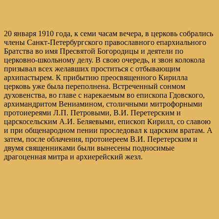
20 января 1910 года, к семи часам вечера, в церковь собрались
члены Санкт-Петербургского православного епархиального
Братства во имя Пресвятой Богородицы и деятели по
церковно-школьному делу. В свою очередь, и звон колокола
призывал всех желавших проститься с отбывающим
архипастырем. К прибытию преосвященного Кирилла
церковь уже была переполнена. Встреченный сонмом
духовенства, во главе с нарекаемым во епископа Гдовского,
архимандритом Вениамином, столичными митрофорными
протоиереями Л.П. Петровыми, В.И. Перетерским и
царскосельским А.И. Беляевыми, епископ Кирилл, со славою
и при общенародном пении проследовал к царским вратам. А
затем, после облачения, протоиереем В.И. Перетерским и
двумя священниками были вынесены подносимые
драгоценная митра и архиерейский жезл.