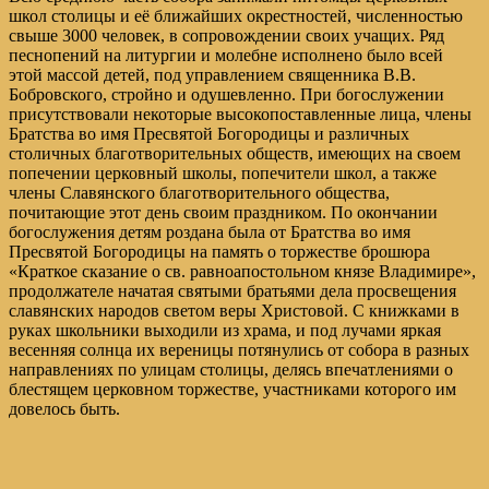
школ столицы и её ближайших окрестностей, численностью
свыше 3000 человек, в сопровождении своих учащих. Ряд
песнопений на литургии и молебне исполнено было всей
этой массой детей, под управлением священника В.В.
Бобровского, стройно и одушевленно. При богослужении
присутствовали некоторые высокопоставленные лица, члены
Братства во имя Пресвятой Богородицы и различных
столичных благотворительных обществ, имеющих на своем
попечении церковный школы, попечители школ, а также
члены Славянского благотворительного общества,
почитающие этот день своим праздником. По окончании
богослужения детям роздана была от Братства во имя
Пресвятой Богородицы на память о торжестве брошюра
«Краткое сказание о св. равноапостольном князе Владимире»,
продолжателе начатая святыми братьями дела просвещения
славянских народов светом веры Христовой. С книжками в
руках школьники выходили из храма, и под лучами яркая
весенняя солнца их вереницы потянулись от собора в разных
направлениях по улицам столицы, делясь впечатлениями о
блестящем церковном торжестве, участниками которого им
довелось быть.