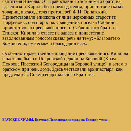
святителя Николы. От Православного эстонского братства,
где епископ Кирилл был председателем, приветствие сказал
товарищ председателя протоиерей Ф.Н. Орнатский.
Приветствовали епископа от лица церковных старост гг.
Парфеновы, оба старосты. Священник поселка Саблино
приветствовал преосвященного от Саблинского братства.
Епископ Кирилл в ответе на адреса и приветствие
взволнованным голосом сказал речь на тему: «Благодатею
Божию есть, еже есмь» и благодарил всех.
Особенно торжественное прощание преосвященного Кирилла
с паствою было в Покровской церкви на Боровой (Храм
Покрова Пресвятой Богородицы на Боровой улице), и затем в
братском при ней, доме. Здесь чествовали архипастыря, как
председателя Совета епархиального Братства.
БРАТСКИЕ ХРАМЫ. Братская Покровская церковь на Боровой улице.