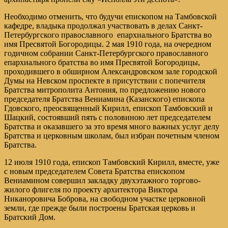
Необходимо отменить, что будучи епископом на Тамбовской
кафедре, владыка продолжал участвовать в делах Санкт-
Петербургского православного епархиального Братства во
имя Пресвятой Богородицы. 2 мая 1910 года, на очередном
годичном собрании Санкт-Петербургского православного
епархиального братства во имя Пресвятой Богородицы,
проходившего в обширном Александровском зале городской
Думы на Невском проспекте в присутствии с попечителя
Братства митрополита Антония, по предложению нового
председателя Братства Вениамина (Казанского) епископа
Гдовского, преосвященный Кирилл, епископ Тамбовский и
Шацкий, состоявший пять с половиною лет председателем
Братства и оказавшего за это время много важных услуг делу
Братства и церковным школам, был избран почетным членом
Братства.
12 июля 1910 года, епископ Тамбовский Кирилл, вместе, уже
с новым председателем Совета Братства епископом
Вениамином совершил закладку двухэтажного торгово-
жилого флигеля по проекту архитектора Виктора
Никаноровича Боброва, на свободном участке церковной
земли, где прежде были построены Братская церковь и
Братский Дом.