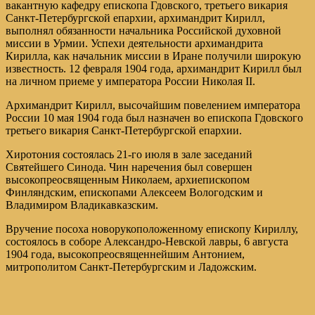
вакантную кафедру епископа Гдовского, третьего викария
Санкт-Петербургской епархии, архимандрит Кирилл,
выполнял обязанности начальника Российской духовной
миссии в Урмии. Успехи деятельности архимандрита
Кирилла, как начальник миссии в Иране получили широкую
известность. 12 февраля 1904 года, архимандрит Кирилл был
на личном приеме у императора России Николая II.
Архимандрит Кирилл, высочайшим повелением императора
России 10 мая 1904 года был назначен во епископа Гдовского
третьего викария Санкт-Петербургской епархии.
Хиротония состоялась 21-го июля в зале заседаний
Святейшего Синода. Чин наречения был совершен
высокопреосвященным Николаем, архиепископом
Финляндским, епископами Алексеем Вологодским и
Владимиром Владикавказским.
Вручение посоха новорукоположенному епископу Кириллу,
состоялось в соборе Александро-Невской лавры, 6 августа
1904 года, высокопреосвященнейшим Антонием,
митрополитом Санкт-Петербургским и Ладожским.