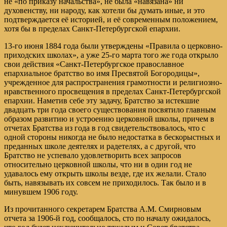
не «по приказу начальства», не была «навязана» ни
духовенству, ни народу, как хотели бы думать иные, и это
подтверждается её историей, и её современным положением,
хотя бы в пределах Санкт-Петербургской епархии.
13-го июня 1884 года были утверждены «Правила о церковно-
приходских школах», а уже 25-го марта того же года открыло
свои действия «Санкт-Петербургское православное
епархиальное братство во имя Пресвятой Богородицы»,
учрежденное для распространения грамотности и религиозно-
нравственного просвещения в пределах Санкт-Петербургской
епархии. Наметив себе эту задачу, Братство за истекшие
двадцать три года своего существования посвятило главным
образом развитию и устроению церковной школы, причем в
отчетах Братства из года в год свидетельствовалось, что с
одной стороны никогда не было недостатка в бескорыстных и
преданных школе деятелях и радетелях, а с другой, что
Братство не успевало удовлетворить всех запросов
относительно церковной школы, что ни в один год не
удавалось ему открыть школы везде, где их желали. Стало
быть, навязывать их совсем не приходилось. Так было и в
минувшем 1906 году.
Из прочитанного секретарем Братства А.М. Смирновым
отчета за 1906-й год, сообщалось, сто по началу ожидалось,