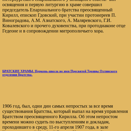
освящения и первую литургию в храме совершил
председатель Епархиального братства преосвященный
Кирилл, епископ Гдовский, при участии протоиереев П.
Виноградова, A.М. Aзиатского, A. Маляревского, Г.И.
Ковалевского и прочего духовенства, при протодиаконе отце
Гедеоне и в сопровождении митрополичьего хора.
БРАТСКИЕ ХРАМЫ. Церковь-школа во имя Пресвятой Троицы Охтинского
отделения Братства.
1906 год, был, одни дин самых непростых за все время
существования Братства, который выпал на время управления
Братством преосвященного Кирилла. Об этом непростом
времени можно судить по выступлениям и докладам,
проходившего в среду, 11-го апреля 1907 года, в зале