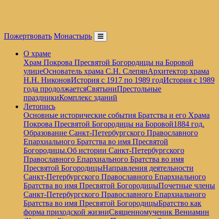
Пожертвовать
Монастырь
О храме
Храм Покрова Пресвятой Богородицы на Боровой
улице
Основатель храма С.Н. Слепян
Архитектор храма
Н.Н. Никонов
История с 1917 по 1989 год
История с 1989
года продолжается
Святыни
Престольные
праздники
Комплекс зданий
Летопись
Основные исторические события Братства и его Храма
Покрова Пресвятой Богородицы на Боровой
1884 год.
Образование Санкт-Петербургского Православного
Епархиального Братства во имя Пресвятой
Богородицы.
Об истории Санкт-Петербургского
Православного Епархиального Братства во имя
Пресвятой Богородицы
Направления деятельности
Санкт-Петербургского Православного Епархиального
Братства во имя Пресвятой Богородицы
Почетные члены
Санкт-Петербургского Православного Епархиального
Братства во имя Пресвятой Богородицы
Братство как
форма приходской жизни
Священномученик Вениамин