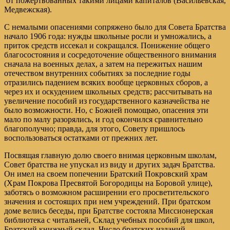
от пожертвованных такими лицами капиталов (Васильевская,
Медвежская).
С немалыми опасениями сопряжено было для Совета Братства
начало 1906 года: нужды школьные росли и умножались, а
приток средств иссекал и сокращался. Понижение общего
благосостояния и сосредоточение общественного внимания
сначала на военных делах, а затем на пережитых нашим
отечеством внутренних событиях за последние годы
отразились падением всяких вообще церковных сборов, а
через их и оскудением школьных средств; рассчитывать на
увеличение пособий из государственного казначейства не
было возможности. Но, с Божией помощью, опасения эти
мало по малу разорялись, и год окончился сравнительно
благополучно; правда, для этого, Совету пришлось
воспользоваться остатками от прежних лет.
Посвящая главную долю своего внимая церковным школам,
Совет братства не упускал из виду и других задач Братства.
Он имел на своем попечении Братский Покровский храм
(Храм Покрова Пресвятой Богородицы на Боровой улице),
заботясь о возможном расширении его просветительского
значения и состоящих при нем учреждений. При братском
доме велись беседы, при Братстве состояла Миссионерская
библиотека с читальней, Склад учебных пособий для школ,
Братский книжный склад. Число братских изданий