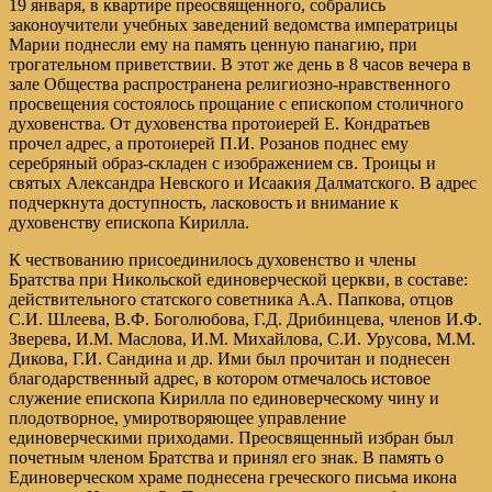
19 января, в квартире преосвященного, собрались
законоучители учебных заведений ведомства императрицы
Марии поднесли ему на память ценную панагию, при
трогательном приветствии. В этот же день в 8 часов вечера в
зале Общества распространена религиозно-нравственного
просвещения состоялось прощание с епископом столичного
духовенства. От духовенства протоиерей Е. Кондратьев
прочел адрес, а протоиерей П.И. Розанов поднес ему
серебряный образ-складен с изображением св. Троицы и
святых Александра Невского и Исаакия Далматского. В адрес
подчеркнута доступность, ласковость и внимание к
духовенству епископа Кирилла.
К чествованию присоединилось духовенство и члены
Братства при Никольской единоверческой церкви, в составе:
действительного статского советника А.А. Папкова, отцов
С.И. Шлеева, В.Ф. Боголюбова, Г.Д. Дрибинцева, членов И.Ф.
Зверева, И.М. Маслова, И.М. Михайлова, С.И. Урусова, М.М.
Дикова, Г.И. Сандина и др. Ими был прочитан и поднесен
благодарственный адрес, в котором отмечалось истовое
служение епископа Кирилла по единоверческому чину и
плодотворное, умиротворяющее управление
единоверческими приходами. Преосвященный избран был
почетным членом Братства и принял его знак. В память о
Единоверческом храме поднесена греческого письма икона