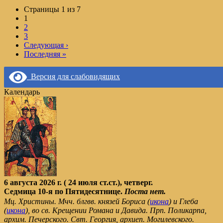
Page
Страницы 1 из 7
navigation
Текущая
1
страница
2
страница
3
Следующая
›
Последняя
»
Версия для слабовидящих
Календарь
6 августа 2026 г. ( 24 июля ст.ст.), четверг.
Седмица 10-я по Пятидесятнице.
Поста нет.
Мц. Христины. Мчч. блгвв. князей Бориса (
икона
) и Глеба
(
икона
), во св. Крещении Романа и Давида. Прп. Поликарпа,
архим. Печерского. Свт. Георгия, архиеп. Могилевского.