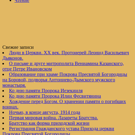
Чтение
Свежие записи
Люди в Церкви. XX век. Протоиерей Леонид Васильевич
Дьяконов.
О письме и друге митрополита Вениамина Казанского,
отце Петре Ивановском
Образование при храме Покрова Пресвятой Богородицы
на Боровой, подворья Антониево-Дымского мужского
монастыря.
Ко дню памяти Пророка Иезекииля
Ко дню памяти Пророка Илии Фесвитянина
Хождение перед Богом. О хранении памяти о погибших
воинах.
Ночью, в конце августа, 1914 года
Первая мировая война. Лазареты Братства.
Братство как форма приходской жизни
Регистрация Гражданского устава Прихода церкви
Покрова Пресвятой Богородицы