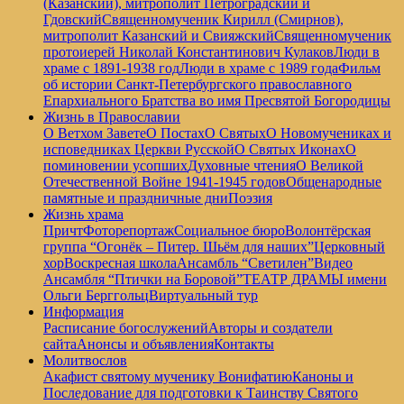
(Казанский), митрополит Петроградский и
Гдовский
Священномученик Кирилл (Смирнов),
митрополит Казанский и Свияжский
Священномученик
протоиерей Николай Константинович Кулаков
Люди в
храме с 1891-1938 год
Люди в храме с 1989 года
Фильм
об истории Санкт-Петербургского православного
Епархиального Братства во имя Пресвятой Богородицы
Жизнь в Православии
О Ветхом Завете
О Постах
О Святых
О Новомучениках и
исповедниках Церкви Русской
О Святых Иконах
О
поминовении усопших
Духовные чтения
О Великой
Отечественной Войне 1941-1945 годов
Общенародные
памятные и праздничные дни
Поэзия
Жизнь храма
Причт
Фоторепортаж
Социальное бюро
Волонтёрская
группа “Огонёк – Питер. Шьём для наших”
Церковный
хор
Воскресная школа
Ансамбль “Светилен”
Видео
Ансамбля “Птички на Боровой”
ТЕАТР ДРАМЫ имени
Ольги Берггольц
Виртуальный тур
Информация
Расписание богослужений
Авторы и создатели
сайта
Анонсы и объявления
Контакты
Молитвослов
Акафист святому мученику Вонифатию
Каноны и
Последование для подготовки к Таинству Святого