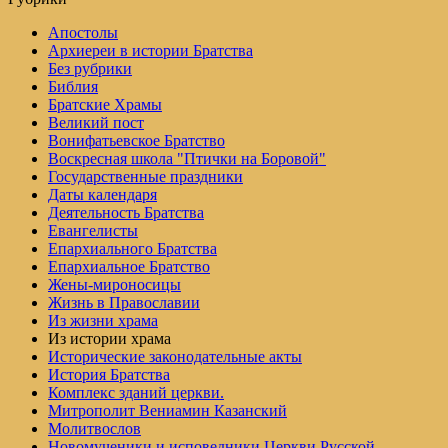
Апостолы
Архиереи в истории Братства
Без рубрики
Библия
Братские Храмы
Великий пост
Вонифатьевское Братство
Воскресная школа "Птички на Боровой"
Государственные праздники
Даты календаря
Деятельность Братства
Евангелисты
Епархиального Братства
Епархиальное Братство
Жены-мироносицы
Жизнь в Православии
Из жизни храма
Из истории храма
Исторические законодательные акты
История Братства
Комплекс зданий церкви.
Митрополит Вениамин Казанский
Молитвослов
Но­во­му­че­ни­ки и ис­по­вед­ни­ки Церк­ви Рус­ской