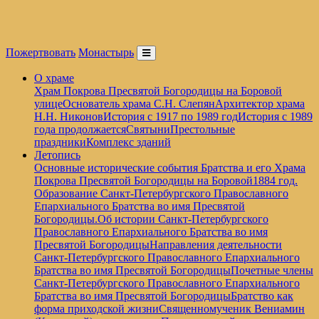
Пожертвовать
Монастырь
О храме
Храм Покрова Пресвятой Богородицы на Боровой
улице
Основатель храма С.Н. Слепян
Архитектор храма
Н.Н. Никонов
История с 1917 по 1989 год
История с 1989
года продолжается
Святыни
Престольные
праздники
Комплекс зданий
Летопись
Основные исторические события Братства и его Храма
Покрова Пресвятой Богородицы на Боровой
1884 год.
Образование Санкт-Петербургского Православного
Епархиального Братства во имя Пресвятой
Богородицы.
Об истории Санкт-Петербургского
Православного Епархиального Братства во имя
Пресвятой Богородицы
Направления деятельности
Санкт-Петербургского Православного Епархиального
Братства во имя Пресвятой Богородицы
Почетные члены
Санкт-Петербургского Православного Епархиального
Братства во имя Пресвятой Богородицы
Братство как
форма приходской жизни
Священномученик Вениамин