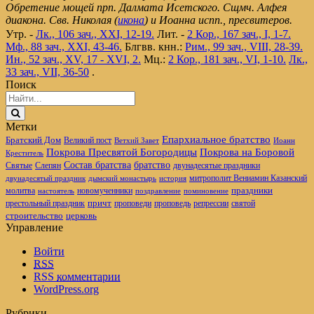
Обретение мощей прп. Далмата Исетского. Сщмч. Алфея
диакона. Свв. Николая (
икона
) и Иоанна испп., пресвитеров.
Утр. -
Лк., 106 зач., XXI, 12-19.
Лит. -
2 Кор., 167 зач., I, 1-7.
Мф., 88 зач., XXI, 43-46.
Блгвв. кнн.:
Рим., 99 зач., VIII, 28-39.
Ин., 52 зач., XV, 17 - XVI, 2.
Мц.:
2 Кор., 181 зач., VI, 1-10.
Лк.,
33 зач., VII, 36-50
.
Поиск
Метки
Епархиальное братство
Братский Дом
Великий пост
Ветхий Завет
Иоанн
Покрова Пресвятой Богородицы
Покрова на Боровой
Креститель
братство
Состав братства
Святые
Слепян
двунадесятые праздники
митрополит Вениамин Казанский
двунадесятый праздник
дымский монастырь
история
новомученники
праздники
молитва
настоятель
поздравление
поминовение
престольный праздник
причт
проповеди
репрессии
проповедь
святой
церковь
строительство
Управление
Войти
RSS
RSS
комментарии
WordPress.org
Рубрики