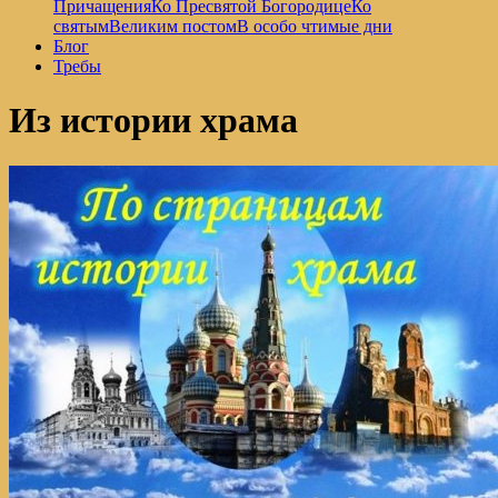
Причащения
Ко Пресвятой Богородице
Ко
святым
Великим постом
В особо чтимые дни
Блог
Требы
Из истории храма