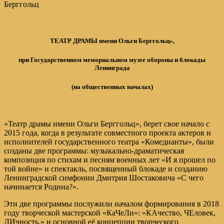
Берггольц
ТЕАТР ДРАМЫ имени Ольги Берггольц»,
при Государственном мемориальном музее обороны и блокады
Ленинграда
(на общественных началах)
«Театр драмы имени Ольги Берггольц», берет свое начало с
2015 года, когда в результате совместного проекта актеров и
исполнителей государственного театра «Комедианты», были
созданы две программы: музыкально-драматическая
композиция по стихам и песням военных лет «И я прошел по
той войне» и спектакль, посвященный блокаде и созданию
Ленинградской симфонии Дмитрия Шостаковича «С чего
начинается Родина?».
Эти две программы послужили началом формирования в 2018
году творческой мастерской «КаЧеЛи»: «КАчество, ЧЕловек,
ЛИчность.» и основной её концепции творческого