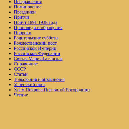
Поздравления
Поминовение
Праздники
Притчи
Причт 1891-1938 года
Проповеди и обращения
Пророки
Родительские субботы
Рождественский пост
Российской Империи
Российской Федерации
Святая Мария Гатчиская
Справочное
СССР
Статьи
Толкования и объяснения
Успенский пост
Храм Покрова Пресвятой Богородицы
Чтение