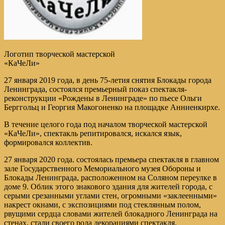
Логотип творческой мастерской
«КаЧеЛи»
27 января 2019 года, в день 75-летия снятия Блокады города
Ленинграда, состоялся премьерный показ спектакля-
реконструкции «Рождены в Ленинграде» по пьесе Ольги
Берггольц и Георгия Макогоненко на площадке Анниенкирхе.
В течение целого года под началом творческой мастерской
«КаЧеЛи», спектакль репитировался, искался язык,
формировался коллектив.
27 января 2020 года. состоялась премьера спектакля в главном
зале Государственного Мемориального музея Обороны и
Блокады Ленинграда, расположенном на Соляном переулке в
доме 9. Облик этого знакового здания для жителей города, с
серыми срезанными углами стен, огромными «заклеенными»
накрест окнами, с экспозициями под стеклянным полом,
рвущими сердца словами жителей блокадного Ленинграда на
стенах, стали своего рода декорациями спектакля.