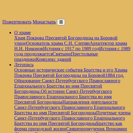
Пожертвовать
Монастырь
О храме
Храм Покрова Пресвятой Богородицы на Боровой
улице
Основатель храма С.Н. Слепян
Архитектор храма
Н.Н. Никонов
История с 1917 по 1989 год
История с 1989
года продолжается
Святыни
Престольные
праздники
Комплекс зданий
Летопись
Основные исторические события Братства и его Храма
Покрова Пресвятой Богородицы на Боровой
1884 год.
Образование Санкт-Петербургского Православного
Епархиального Братства во имя Пресвятой
Богородицы.
Об истории Санкт-Петербургского
Православного Епархиального Братства во имя
Пресвятой Богородицы
Направления деятельности
Санкт-Петербургского Православного Епархиального
Братства во имя Пресвятой Богородицы
Почетные члены
Санкт-Петербургского Православного Епархиального
Братства во имя Пресвятой Богородицы
Братство как
форма приходской жизни
Священномученик Вениамин