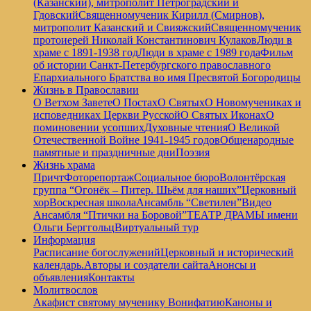
(Казанский), митрополит Петроградский и
Гдовский
Священномученик Кирилл (Смирнов),
митрополит Казанский и Свияжский
Священномученик
протоиерей Николай Константинович Кулаков
Люди в
храме с 1891-1938 год
Люди в храме с 1989 года
Фильм
об истории Санкт-Петербургского православного
Епархиального Братства во имя Пресвятой Богородицы
Жизнь в Православии
О Ветхом Завете
О Постах
О Святых
О Новомучениках и
исповедниках Церкви Русской
О Святых Иконах
О
поминовении усопших
Духовные чтения
О Великой
Отечественной Войне 1941-1945 годов
Общенародные
памятные и праздничные дни
Поэзия
Жизнь храма
Причт
Фоторепортаж
Социальное бюро
Волонтёрская
группа “Огонёк – Питер. Шьём для наших”
Церковный
хор
Воскресная школа
Ансамбль “Светилен”
Видео
Ансамбля “Птички на Боровой”
ТЕАТР ДРАМЫ имени
Ольги Берггольц
Виртуальный тур
Информация
Расписание богослужений
Церковный и исторический
календарь.
Авторы и создатели сайта
Анонсы и
объявления
Контакты
Молитвослов
Акафист святому мученику Вонифатию
Каноны и