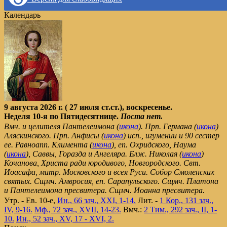
Календарь
9 августа 2026 г. ( 27 июля ст.ст.), воскресенье.
Неделя 10-я по Пятидесятнице.
Поста нет.
Вмч. и целителя Пантелеимона (
икона
). Прп. Германа (
икона
)
Аляскинского. Прп. Анфисы (
икона
) исп., игумении и 90 сестер
ее. Равноапп. Климента (
икона
), еп. Охридского, Наума
(
икона
), Саввы, Горазда и Ангеляра. Блж. Николая (
икона
)
Кочанова, Христа ради юродивого, Новгородского. Свт.
Иоасафа, митр. Московского и всея Руси. Собор Смоленских
святых. Сщмч. Амвросия, еп. Сарапульского. Сщмч. Платона
и Пантелеимона пресвитера. Сщмч. Иоанна пресвитера.
Утр. - Ев. 10-е,
Ин., 66 зач., XXI, 1-14.
Лит. -
1 Кор., 131 зач.,
IV, 9-16.
Мф., 72 зач., XVII, 14-23.
Вмч.:
2 Тим., 292 зач., II, 1-
10.
Ин., 52 зач., XV, 17 - XVI, 2.