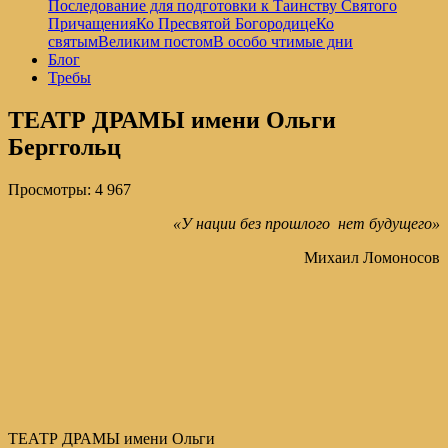
Последование для подготовки к Таинству Святого
Причащения
Ко Пресвятой Богородице
Ко
святым
Великим постом
В особо чтимые дни
Блог
Требы
ТЕАТР ДРАМЫ имени Ольги
Берггольц
Просмотры:
4 967
«У нации без прошлого нет будущего»
Михаил Ломоносов
ТЕАТР ДРАМЫ имени Ольги