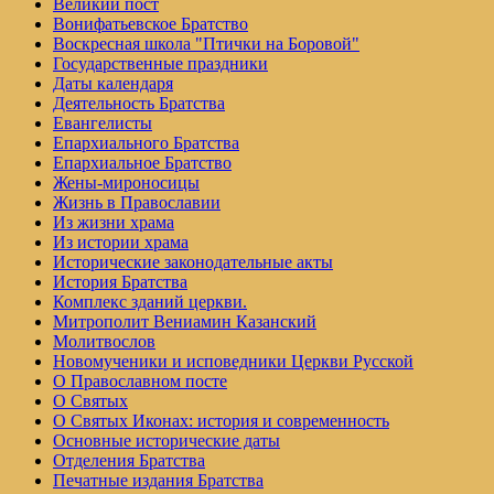
Великий пост
Вонифатьевское Братство
Воскресная школа "Птички на Боровой"
Государственные праздники
Даты календаря
Деятельность Братства
Евангелисты
Епархиального Братства
Епархиальное Братство
Жены-мироносицы
Жизнь в Православии
Из жизни храма
Из истории храма
Исторические законодательные акты
История Братства
Комплекс зданий церкви.
Митрополит Вениамин Казанский
Молитвослов
Но­во­му­че­ни­ки и ис­по­вед­ни­ки Церк­ви Рус­ской
О Православном посте
О Святых
О Святых Иконах: история и современность
Основные исторические даты
Отделения Братства
Печатные издания Братства