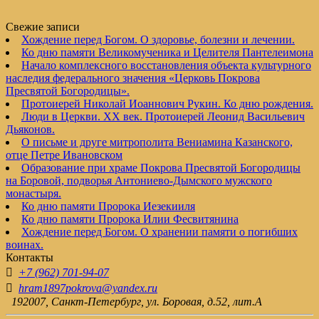
Свежие записи
Хождение перед Богом. О здоровье, болезни и лечении.
Ко дню памяти Великомученика и Целителя Пантелеимона
Начало комплексного восстановления объекта культурного
наследия федерального значения «Церковь Покрова
Пресвятой Богородицы».
Протоиерей Николай Иоаннович Рукин. Ко дню рождения.
Люди в Церкви. XX век. Протоиерей Леонид Васильевич
Дьяконов.
О письме и друге митрополита Вениамина Казанского,
отце Петре Ивановском
Образование при храме Покрова Пресвятой Богородицы
на Боровой, подворья Антониево-Дымского мужского
монастыря.
Ко дню памяти Пророка Иезекииля
Ко дню памяти Пророка Илии Фесвитянина
Хождение перед Богом. О хранении памяти о погибших
воинах.
Контакты
+7 (962) 701-94-07
hram1897pokrova@yandex.ru
192007, Санкт-Петербург, ул. Боровая, д.52, лит.А