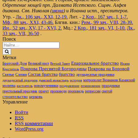
Обретение мощей прп. Далмата Исетского. Сщмч. Алфея
диакона. Свв. Николая (
икона
) и Иоанна испп., пресвитеров.
Утр. -
Лк., 106 зач., XXI, 12-19.
Лит. -
2 Кор., 167 зач., I, 1-7.
Мф., 88 зач., XXI, 43-46.
Блгвв. кнн.:
Рим., 99 зач., VIII, 28-39.
Ин., 52 зач., XV, 17 - XVI, 2.
Мц.:
2 Кор., 181 зач., VI, 1-10.
Лк.,
33 зач., VII, 36-50
.
Поиск
Метки
Епархиальное братство
Братский Дом
Великий пост
Ветхий Завет
Иоанн
Покрова Пресвятой Богородицы
Покрова на Боровой
Креститель
братство
Состав братства
Святые
Слепян
двунадесятые праздники
митрополит Вениамин Казанский
двунадесятый праздник
дымский монастырь
история
новомученники
праздники
молитва
настоятель
поздравление
поминовение
престольный праздник
причт
проповеди
репрессии
проповедь
святой
церковь
строительство
Управление
Войти
RSS
RSS
комментарии
WordPress.org