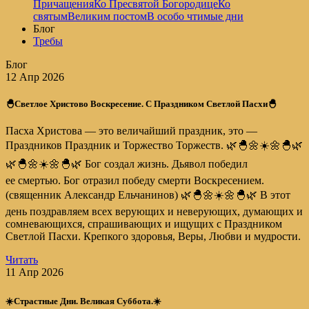
Причащения
Ко Пресвятой Богородице
Ко
святым
Великим постом
В особо чтимые дни
Блог
Требы
Блог
12 Апр 2026
🐣Светлое Христово Воскресение. С Праздником Светлой Пасхи🐣
Пасха Христова — это величайший праздник, это —
Праздников Праздник и Торжество Торжеств. 🌿🐣🌼☀️🌼🐣🌿
🌿🐣🌼☀️🌼🐣🌿 Бог создал жизнь. Дьявол победил
ее смертью. Бог отразил победу смерти Воскресением.
(священник Александр Ельчанинов) 🌿🐣🌼☀️🌼🐣🌿 В этот
день поздравляем всех верующих и неверующих, думающих и
сомневающихся, спрашивающих и ищущих с Праздником
Светлой Пасхи. Крепкого здоровья, Веры, Любви и мудрости.
Читать
11 Апр 2026
☀️Страстные Дни. Великая Суббота.☀️