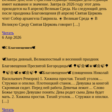
имеет название и значение. Завтра (в 2026 году этот день
приходится на 8 апреля) Великая Среда. На следующий день
после праздника Благовещения (8 апреля) Святая Церковь
чтит Со­бор ар­хан­ге­ла Гав­ри­и­ла. ☀️ Великая Среда ☀️ В
Великую Среду Святая Церковь говорит […]
Читать
6 Апр 2026
🕊️С Благовещением🕊️
🕊️Завтра дивный, Великопостный и весенний праздник
Благовещения Пресвятой Богородицы🕊️ 🌳🍃🌼🕊️☀️🕊️🌼🍃🌳
🌳🍃🌼🕊️☀️🕊️🌼🍃🌳 🕊️Благовещение🕊️ (священник Николай
Васильевич Реморов) 1. Хижина простая. Тихий уголок…
Стружки и опилки. Плотницкий станок… Девушка за книгой
Скромная сидит. Перед ней работа Девичья лежит… Слово
Божье трудно Девушке понять: Дева родит сына Дева будет
мать. 2. Хижина простая. Тихий уголок… Стружки и опилки.
[…]
Читать