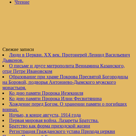
Чтение
Свежие записи
Люди в Церкви. XX век. Протоиерей Леонид Васильевич
Дьяконов.
О письме и друге митрополита Вениамина Казанского,
отце Петре Ивановском
Образование при храме Покрова Пресвятой Богородицы
на Боровой, подворья Антониево-Дымского мужского
монастыря.
Ко дню памяти Пророка Иезекииля
Ко дню памяти Пророка Илии Фесвитянина
Хождение перед Богом. О хранении памяти о погибших
воинах.
Ночью, в конце августа, 1914 года
Первая мировая война. Лазареты Братства.
Братство как форма приходской жизни
Регистрация Гражданского устава Прихода церкви