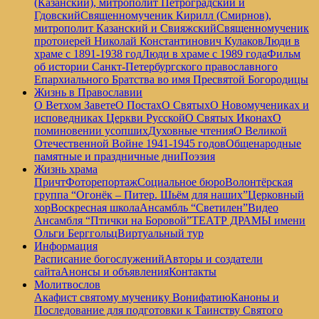
(Казанский), митрополит Петроградский и
Гдовский
Священномученик Кирилл (Смирнов),
митрополит Казанский и Свияжский
Священномученик
протоиерей Николай Константинович Кулаков
Люди в
храме с 1891-1938 год
Люди в храме с 1989 года
Фильм
об истории Санкт-Петербургского православного
Епархиального Братства во имя Пресвятой Богородицы
Жизнь в Православии
О Ветхом Завете
О Постах
О Святых
О Новомучениках и
исповедниках Церкви Русской
О Святых Иконах
О
поминовении усопших
Духовные чтения
О Великой
Отечественной Войне 1941-1945 годов
Общенародные
памятные и праздничные дни
Поэзия
Жизнь храма
Причт
Фоторепортаж
Социальное бюро
Волонтёрская
группа “Огонёк – Питер. Шьём для наших”
Церковный
хор
Воскресная школа
Ансамбль “Светилен”
Видео
Ансамбля “Птички на Боровой”
ТЕАТР ДРАМЫ имени
Ольги Берггольц
Виртуальный тур
Информация
Расписание богослужений
Авторы и создатели
сайта
Анонсы и объявления
Контакты
Молитвослов
Акафист святому мученику Вонифатию
Каноны и
Последование для подготовки к Таинству Святого