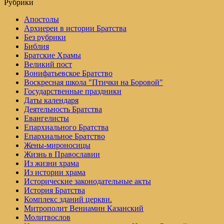
Рубрики
Апостолы
Архиереи в истории Братства
Без рубрики
Библия
Братские Храмы
Великий пост
Вонифатьевское Братство
Воскресная школа "Птички на Боровой"
Государственные праздники
Даты календаря
Деятельность Братства
Евангелисты
Епархиального Братства
Епархиальное Братство
Жены-мироносицы
Жизнь в Православии
Из жизни храма
Из истории храма
Исторические законодательные акты
История Братства
Комплекс зданий церкви.
Митрополит Вениамин Казанский
Молитвослов