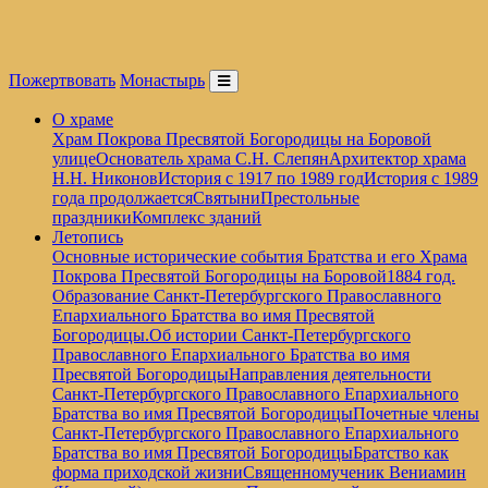
Пожертвовать
Монастырь
О храме
Храм Покрова Пресвятой Богородицы на Боровой
улице
Основатель храма С.Н. Слепян
Архитектор храма
Н.Н. Никонов
История с 1917 по 1989 год
История с 1989
года продолжается
Святыни
Престольные
праздники
Комплекс зданий
Летопись
Основные исторические события Братства и его Храма
Покрова Пресвятой Богородицы на Боровой
1884 год.
Образование Санкт-Петербургского Православного
Епархиального Братства во имя Пресвятой
Богородицы.
Об истории Санкт-Петербургского
Православного Епархиального Братства во имя
Пресвятой Богородицы
Направления деятельности
Санкт-Петербургского Православного Епархиального
Братства во имя Пресвятой Богородицы
Почетные члены
Санкт-Петербургского Православного Епархиального
Братства во имя Пресвятой Богородицы
Братство как
форма приходской жизни
Священномученик Вениамин