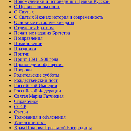
Но­во­му­че­ни­ки и ис­по­вед­ни­ки Церк­ви Рус­ской
О Православном посте
О Святых
О Святых Иконах: история и современность
Основные исторические даты
Отделения Братства
Печатные издания Братства
Поздравления
Поминовение
Праздники
Притчи
Причт 1891-1938 года
Проповеди и обращения
Пророки
Родительские субботы
Рождественский пост
Российской Империи
Российской Федерации
Святая Мария Гатчиская
Справочное
СССР
Статьи
Толкования и объяснения
Успенский пост
Храм Покрова Пресвятой Богородицы