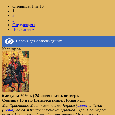
Page
Страницы 1 из 10
navigation
Текущая
1
страница
2
страница
3
Следующая
›
Последняя
»
Версия для слабовидящих
Календарь
6 августа 2026 г. ( 24 июля ст.ст.), четверг.
Седмица 10-я по Пятидесятнице.
Поста нет.
Мц. Христины. Мчч. блгвв. князей Бориса (
икона
) и Глеба
(
икона
), во св. Крещении Романа и Давида. Прп. Поликарпа,
архим. Печерского. Свт. Георгия, архиеп. Могилевского.