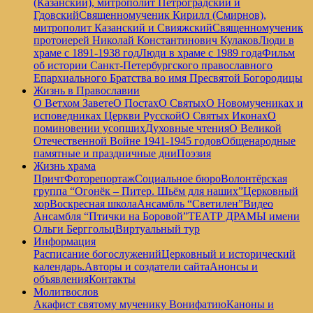
(Казанский), митрополит Петроградский и
Гдовский
Священномученик Кирилл (Смирнов),
митрополит Казанский и Свияжский
Священномученик
протоиерей Николай Константинович Кулаков
Люди в
храме с 1891-1938 год
Люди в храме с 1989 года
Фильм
об истории Санкт-Петербургского православного
Епархиального Братства во имя Пресвятой Богородицы
Жизнь в Православии
О Ветхом Завете
О Постах
О Святых
О Новомучениках и
исповедниках Церкви Русской
О Святых Иконах
О
поминовении усопших
Духовные чтения
О Великой
Отечественной Войне 1941-1945 годов
Общенародные
памятные и праздничные дни
Поэзия
Жизнь храма
Причт
Фоторепортаж
Социальное бюро
Волонтёрская
группа “Огонёк – Питер. Шьём для наших”
Церковный
хор
Воскресная школа
Ансамбль “Светилен”
Видео
Ансамбля “Птички на Боровой”
ТЕАТР ДРАМЫ имени
Ольги Берггольц
Виртуальный тур
Информация
Расписание богослужений
Церковный и исторический
календарь.
Авторы и создатели сайта
Анонсы и
объявления
Контакты
Молитвослов
Акафист святому мученику Вонифатию
Каноны и