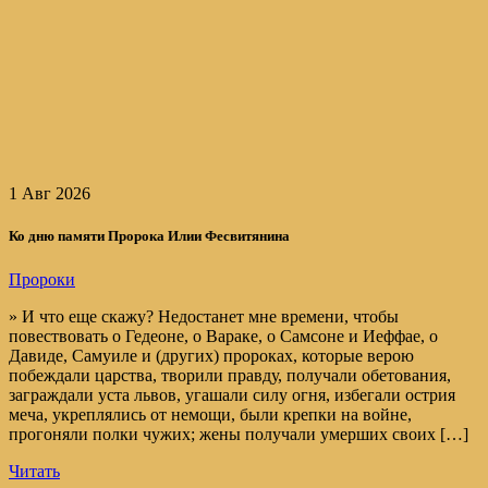
1 Авг 2026
Ко дню памяти Пророка Илии Фесвитянина
Пророки
» И что еще скажу? Недостанет мне времени, чтобы
повествовать о Гедеоне, о Вараке, о Самсоне и Иеффае, о
Давиде, Самуиле и (других) пророках, которые верою
побеждали царства, творили правду, получали обетования,
заграждали уста львов, угашали силу огня, избегали острия
меча, укреплялись от немощи, были крепки на войне,
прогоняли полки чужих; жены получали умерших своих […]
Читать