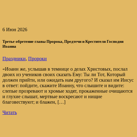
6 Июн 2026
Третье обретение главы Пророка, Предтечи и Крестителя Господня
Иоанна
Праздники
,
Пророки
«Иоанн же, услышав в темнице о делах Христовых, послал
двоих из учеников своих сказать Ему: Ты ли Тот, Который
должен прийти, или ожидать нам другого? И сказал им Иисус
в ответ: пойдите, скажите Иоанну, что слышите и видите:
слепые прозревают и хромые ходят, прокаженные очищаются
и глухие слышат, мертвые воскресают и нищие
благовествуют; и блажен, […]
Читать