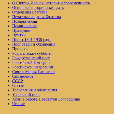
О Святых Иконах: история и современность
Основные исторические даты
Отделения Братства
Печатные издания Братства
Поздравления
Поминовение
Праздники
Притчи
Причт 1891-1938 года
Проповеди и обращения
Пророки
Родительские субботы
Рождественский пост
Российской Империи
Российской Федерации
Святая Мария Гатчиская
Справочное
СССР
Статьи
Толкования и объяснения
Успенский пост
Храм Покрова Пресвятой Богородицы
Чтение