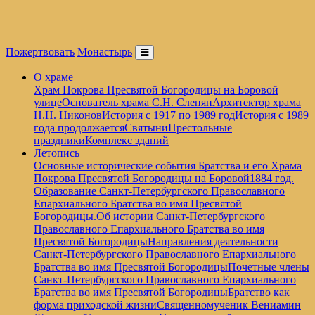
Пожертвовать
Монастырь
О храме
Храм Покрова Пресвятой Богородицы на Боровой
улице
Основатель храма С.Н. Слепян
Архитектор храма
Н.Н. Никонов
История с 1917 по 1989 год
История с 1989
года продолжается
Святыни
Престольные
праздники
Комплекс зданий
Летопись
Основные исторические события Братства и его Храма
Покрова Пресвятой Богородицы на Боровой
1884 год.
Образование Санкт-Петербургского Православного
Епархиального Братства во имя Пресвятой
Богородицы.
Об истории Санкт-Петербургского
Православного Епархиального Братства во имя
Пресвятой Богородицы
Направления деятельности
Санкт-Петербургского Православного Епархиального
Братства во имя Пресвятой Богородицы
Почетные члены
Санкт-Петербургского Православного Епархиального
Братства во имя Пресвятой Богородицы
Братство как
форма приходской жизни
Священномученик Вениамин