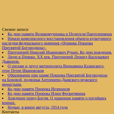
Свежие записи
Ко дню памяти Великомученика и Целителя Пантелеимона
Начало комплексного восстановления объекта культурного
наследия федерального значения «Церковь Покрова
Пресвятой Богородицы».
Протоиерей Николай Иоаннович Рукин. Ко дню рождения.
Люди в Церкви. XX век. Протоиерей Леонид Васильевич
Дьяконов.
О письме и друге митрополита Вениамина Казанского,
отце Петре Ивановском
Образование при храме Покрова Пресвятой Богородицы
на Боровой, подворья Антониево-Дымского мужского
монастыря.
Ко дню памяти Пророка Иезекииля
Ко дню памяти Пророка Илии Фесвитянина
Хождение перед Богом. О хранении памяти о погибших
воинах.
Ночью, в конце августа, 1914 года
Контакты