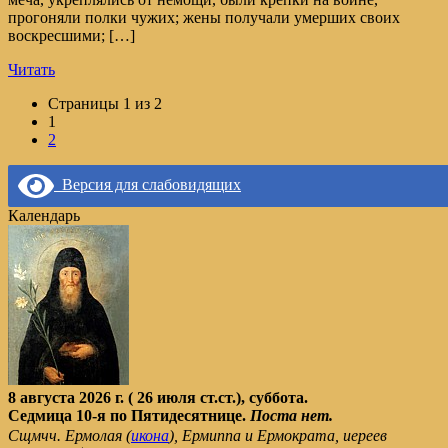
прогоняли полки чужих; жены получали умерших своих
воскресшими; […]
Читать
Page
Страницы 1 из 2
navigation
Текущая
1
страница
2
Версия для слабовидящих
Календарь
8 августа 2026 г. ( 26 июля ст.ст.), суббота.
Седмица 10-я по Пятидесятнице.
Поста нет.
Сщмчч. Ермолая (
икона
), Ермиппа и Ермократа, иереев