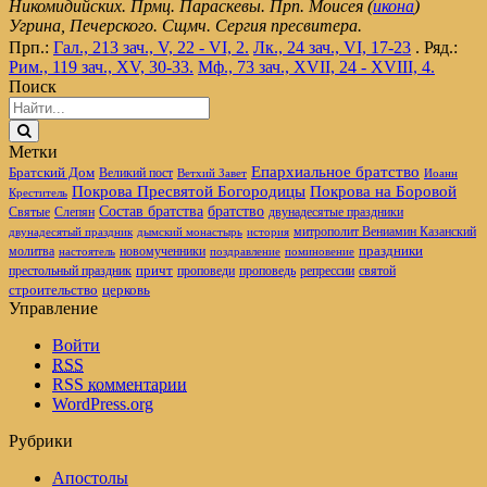
Никомидийских. Прмц. Параскевы. Прп. Моисея (
икона
)
Угрина, Печерского. Сщмч. Сергия пресвитера.
Прп.:
Гал., 213 зач., V, 22 - VI, 2.
Лк., 24 зач., VI, 17-23
. Ряд.:
Рим., 119 зач., XV, 30-33.
Мф., 73 зач., XVII, 24 - XVIII, 4.
Поиск
Метки
Епархиальное братство
Братский Дом
Великий пост
Ветхий Завет
Иоанн
Покрова Пресвятой Богородицы
Покрова на Боровой
Креститель
братство
Состав братства
Святые
Слепян
двунадесятые праздники
митрополит Вениамин Казанский
двунадесятый праздник
дымский монастырь
история
новомученники
праздники
молитва
настоятель
поздравление
поминовение
престольный праздник
причт
проповеди
репрессии
проповедь
святой
церковь
строительство
Управление
Войти
RSS
RSS
комментарии
WordPress.org
Рубрики
Апостолы