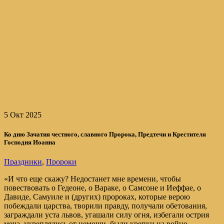
5 Окт 2025
Ко дню Зачатия честного, славного Пророка, Предтечи и Крестителя
Господня Иоанна
Праздники
,
Пророки
«И что еще скажу? Недостанет мне времени, чтобы
повествовать о Гедеоне, о Вараке, о Самсоне и Иеффае, о
Давиде, Самуиле и (других) пророках, которые верою
побеждали царства, творили правду, получали обетования,
заграждали уста львов, угашали силу огня, избегали острия
меча, укреплялись от немощи, были крепки на войне,