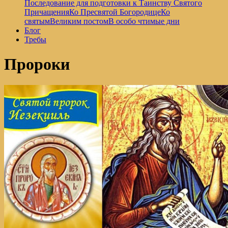
Последование для подготовки к Таинству Святого
Причащения
Ко Пресвятой Богородице
Ко
святым
Великим постом
В особо чтимые дни
Блог
Требы
Пророки