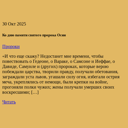
30 Окт 2025
Ко дню памяти святого пророка Осии
Пророки
«И что еще скажу? Недостанет мне времени, чтобы
повествовать о Гедеоне, о Вараке, о Самсоне и Иеффае, о
Давиде, Самуиле и (других) пророках, которые верою
побеждали царства, творили правду, получали обетования,
заграждали уста львов, угашали силу огня, избегали острия
меча, укреплялись от немощи, были крепки на войне,
прогоняли полки чужих; жены получали умерших своих
воскресшими; […]
Читать