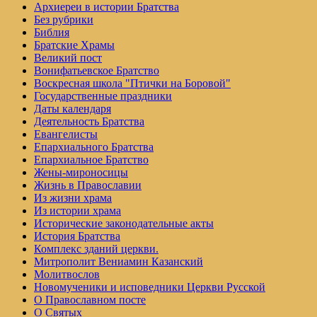
Архиереи в истории Братства
Без рубрики
Библия
Братские Храмы
Великий пост
Вонифатьевское Братство
Воскресная школа "Птички на Боровой"
Государственные праздники
Даты календаря
Деятельность Братства
Евангелисты
Епархиального Братства
Епархиальное Братство
Жены-мироносицы
Жизнь в Православии
Из жизни храма
Из истории храма
Исторические законодательные акты
История Братства
Комплекс зданий церкви.
Митрополит Вениамин Казанский
Молитвослов
Но­во­му­че­ни­ки и ис­по­вед­ни­ки Церк­ви Рус­ской
О Православном посте
О Святых