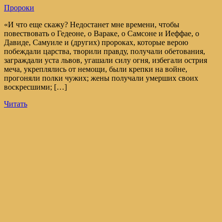
Пророки
«И что еще скажу? Недостанет мне времени, чтобы
повествовать о Гедеоне, о Вараке, о Самсоне и Иеффае, о
Давиде, Самуиле и (других) пророках, которые верою
побеждали царства, творили правду, получали обетования,
заграждали уста львов, угашали силу огня, избегали острия
меча, укреплялись от немощи, были крепки на войне,
прогоняли полки чужих; жены получали умерших своих
воскресшими; […]
Читать