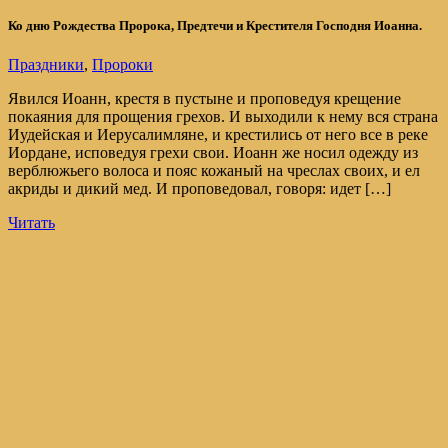
Ко дню Рождества Пророка, Предтечи и Крестителя Господня Иоанна.
Праздники
,
Пророки
Явился Иоанн, крестя в пустыне и проповедуя крещение
покаяния для прощения грехов. И выходили к нему вся страна
Иудейская и Иерусалимляне, и крестились от него все в реке
Иордане, исповедуя грехи свои. Иоанн же носил одежду из
верблюжьего волоса и пояс кожаный на чреслах своих, и ел
акриды и дикий мед. И проповедовал, говоря: идет […]
Читать