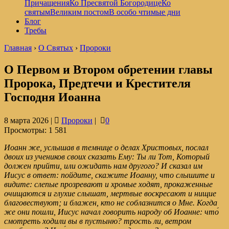
Причащения
Ко Пресвятой Богородице
Ко
святым
Великим постом
В особо чтимые дни
Блог
Требы
Главная
›
О Святых
›
Пророки
О Первом и Втором обретении главы
Пророка, Предтечи и Крестителя
Господня Иоанна
8 марта 2026 |
Пророки
|
0
Просмотры:
1 581
Иоанн же, услышав в темнице о делах Христовых, послал
двоих из учеников своих сказать Ему: Ты ли Тот, Который
должен прийти, или ожидать нам другого? И сказал им
Иисус в ответ: пойдите, скажите Иоанну, что слышите и
видите: слепые прозревают и хромые ходят, прокаженные
очищаются и глухие слышат, мертвые воскресают и нищие
благовествуют; и блажен, кто не соблазнится о Мне. Когда
же они пошли, Иисус начал говорить народу об Иоанне: что́
смотреть ходили вы в пустыню? трость ли, ветром