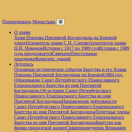
Пожертвовать
Монастырь
О храме
Храм Покрова Пресвятой Богородицы на Боровой
улице
Основатель храма С.Н. Слепян
Архитектор храма
Н.Н. Никонов
История с 1917 по 1989 год
История с 1989
года продолжается
Святыни
Престольные
праздники
Комплекс зданий
Летопись
Основные исторические события Братства и его Храма
Покрова Пресвятой Богородицы на Боровой
1884 год.
Образование Санкт-Петербургского Православного
Епархиального Братства во имя Пресвятой
Богородицы.
Об истории Санкт-Петербургского
Православного Епархиального Братства во имя
Пресвятой Богородицы
Направления деятельности
Санкт-Петербургского Православного Епархиального
Братства во имя Пресвятой Богородицы
Почетные члены
Санкт-Петербургского Православного Епархиального
Братства во имя Пресвятой Богородицы
Братство как
форма приходской жизни
Священномученик Вениамин