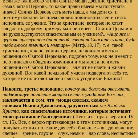
Если же так высоко чтили святые мощи древние христиане и
сама Святая Церковь, то какое право имеем мы поступать
иначе? Святая Церковь есть мать наша, а мы дети ея, и
поэтому обязаны беспрекословно повиноваться ей и свято
исполнять ее учение. Что за христиане, которые не хотят
следовать доброму примеру матери своей – Святой Церкви и
не руководствуются спасительным ее учением?.. «
Аще же и
церковь преслушает брат твой, говорит Спаситель наш, буди
тебе якоже язычник и мытарь
» (
Матф. 18, 17
), т. е. такой
христианин, как ослушник церкви, не должен иметь и
общения со Святой Церковию, подобно тому, как не имеют с
нею никакого общения язычники и мытари; а не иметь
общения со Святой Церковию, – значит не иметь и жизни
духовной. Вот какой печальной участи подвергают себя те,
которые не почитают мощей святых угодников Божиих!
Наконец, третье основание,
почему мы должны оказывать
надлежащее почтение мощам святых угодников Божиих,
заключается в том, что «мощи святых, скажем
словами Иоанна Дамаскина, даруются нам
от Владыки
Христа,
как спасительные источники, которые источают
многоразличные благодеяния»
(Точн. изл. прав. веры кн. IV,
гл. 15). Все, с верою притекающие к этим источникам, могут
получать от них полезное для себя: больные – выздоровление,
слепые – зрение, глухие – слух, немые – дар слова, несчастные