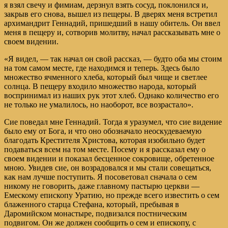
я взял свечу и фимиам, дерзнул взять сосуд, поклонился и,
закрыв его снова, вышел из пещеры. В дверях меня встретил
архимандрит Геннадий, пришедший в нашу обитель. Он ввел
меня в пещеру и, сотворив молитву, начал рассказывать мне о
своем видении.
«Я видел, — так начал он свой рассказ, — будто оба мы стоим
на том самом месте, где находимся и теперь. Здесь было
множество ячменного хлеба, который был чище и светлее
солнца. В пещеру входило множество народа, который
воспринимал из наших рук этот хлеб. Однако количество его
не только не умалилось, но наоборот, все возрастало».
Сие поведал мне Геннадий. Тогда я уразумел, что сие видение
было ему от Бога, и что оно обозначало неоскудеваемую
благодать Крестителя Христова, которая изобильно будет
подаваться всем на том месте. Посему и я рассказал ему о
своем видении и показал бесценное сокровище, обретенное
мною. Увидев сие, он возрадовался и мы стали совещаться,
как нам лучше поступить. Я посоветовал сначала о сем
никому не говорить, даже главному пастырю церкви —
Емескому епископу Уратию, но прежде всего известить о сем
блаженного старца Стефана, который, пребывая в
Даромийском монастыре, подвизался постническим
подвигом. Он же должен сообщить о сем и епископу, с