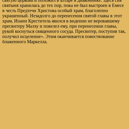
святую церковь и положил в алтаре в диаконнике. Здесь сия
святыня хранилась до тех пор, пока не был выстроен в Емесе
в честь Предтечи Христова особый храм, благолепно
украшенный. Незадолго до перенесения святой главы в этот
храм, Иоанн Креститель явился в видении не веровавшему
пресвитеру Малху и повелел ему, при перенесении главы,
рукой коснуться священного сосуда. Пресвитер, поступив так,
получил исцеление». Этим оканчивается повествование
блаженного Маркелла.