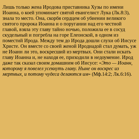
Лишь только жена Иродова приставника Хузы по имени
Иоанна, о коей упоминает святой евангелист Лука (Лк.8:3),
знала то место. Она, скорбя сердцем об убиении великого
святого пророка Иоанна и о поругании над его честной
главой, взяла эту главу тайно ночью, положила ее в сосуд
скудельный и погребла на горе Елеонской, в одном из
поместий Ирода. Между тем до Ирода дошли слухи об Иисусе
Христе. Он вместе со своей женой Иродиадой стал думать, уж
не Иоанн ли это, воскресший из мертвых. Они стали искать
главу Иоанна и, не находя ее, приходили в недоумение. Ирод
даже так сказал своим домашним об Иисусе: «
Это — Иоанн,
которому я повелел усекнуть главу. Ныне он воскрес из
мертвых, и потому чудеса делаются им
» (Мф.14:2; Лк.6:16).