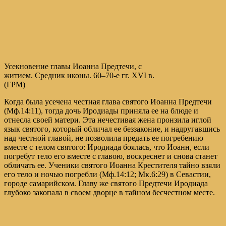
Усекновение главы Иоанна Предтечи, с
житием. Средник иконы. 60–70-е гг. XVI в.
(ГРМ)
Когда была усечена честная глава святого Иоанна Предтечи
(Мф.14:11), тогда дочь Иродиады приняла ее на блюде и
отнесла своей матери. Эта нечестивая жена пронзила иглой
язык святого, который обличал ее беззаконие, и надругавшись
над честной главой, не позволила предать ее погребению
вместе с телом святого: Иродиада боялась, что Иоанн, если
погребут тело его вместе с главою, воскреснет и снова станет
обличать ее. Ученики святого Иоанна Крестителя тайно взяли
его тело и ночью погребли (Мф.14:12; Мк.6:29) в Севастии,
городе самарийском. Главу же святого Предтечи Иродиада
глубоко закопала в своем дворце в тайном бесчестном месте.