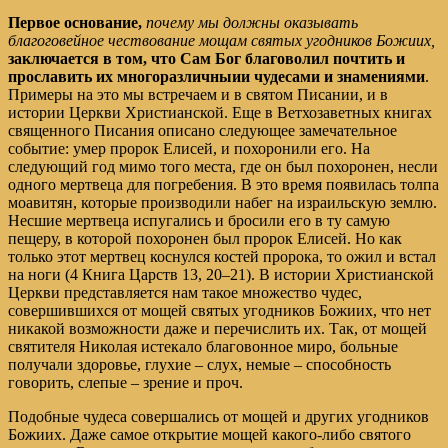
Первое основание,
почему мы должны оказывать
благоговейное чествование мощам святых угодников Божиих,
заключается в том, что Сам Бог благоволил почтить и
прославить их многоразличныии чудесами и знамениями
.
Примеры на это мы встречаем и в святом Писании, и в
истории Церкви Христианской. Еще в Ветхозаветных книгах
священного Писания описано следующее замечательное
событие: умер пророк Елисей, и похоронили его. На
следующий год мимо того места, где он был похоронен, несли
одного мертвеца для погребения. В это время появилась толпа
моавитян, которые производили набег на израильскую землю.
Несшие мертвеца испугались и бросили его в ту самую
пещеру, в которой похоронен был пророк Елисей. Но как
только этот мертвец коснулся костей пророка, то ожил и встал
на ноги (4 Книга Царств 13, 20–21). В истории Христианской
Церкви представляется нам такое множество чудес,
совершившихся от мощей святых угодников Божиих, что нет
никакой возможности даже и перечислить их. Так, от мощей
святителя Николая истекало благовонное миро, больные
получали здоровье, глухие – слух, немые – способность
говорить, слепые – зрение и проч.
Подобные чудеса совершались от мощей и других угодников
Божиих. Даже самое открытие мощей какого-либо святого