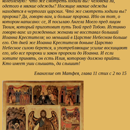
колеблемую? Что́ же смотреть ходили вы? человека ли,
одетого в мягкие одежды? Носящие мягкие одежды
находятся в чертогах царских. Что́ же смотреть ходили вы?
пророка? Да, говорю вам, и больше пророка. Ибо он тот, о
котором написано: се, Я посылаю Ангела Моего пред лицом
Твоим, который приготовит путь Твой пред Тобою. Истинно
говорю вам: из рожденных женами не восставал больший
Иоанна Крестителя; но меньший в Царстве Небесном больше
его. От дней же Иоанна Крестителя доныне Царство
Небесное силою берется, и употребляющие усилие восхищают
его, ибо все пророки и закон прорекли до Иоанна. И если
хотите принять, он есть Илия, которому должно прийти.
Кто имеет уши слышать, да слышит!
Евангелие от Матфея, глава 11 стих с 2 по 15