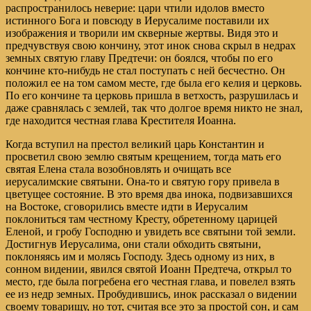
распространилось неверие: цари чтили идолов вместо
истинного Бога и повсюду в Иерусалиме поставили их
изображения и творили им скверные жертвы. Видя это и
предчувствуя свою кончину, этот инок снова скрыл в недрах
земных святую главу Предтечи: он боялся, чтобы по его
кончине кто-нибудь не стал поступать с ней бесчестно. Он
положил ее на том самом месте, где была его келия и церковь.
По его кончине та церковь пришла в ветхость, разрушилась и
даже сравнялась с землей, так что долгое время никто не знал,
где находится честная глава Крестителя Иоанна.
Когда вступил на престол великий царь Константин и
просветил свою землю святым крещением, тогда мать его
святая Елена стала возобновлять и очищать все
иерусалимские святыни. Она-то и святую гору привела в
цветущее состояние. В это время два инока, подвизавшихся
на Востоке, сговорились вместе идти в Иерусалим
поклониться там честному Кресту, обретенному царицей
Еленой, и гробу Господню и увидеть все святыни той земли.
Достигнув Иерусалима, они стали обходить святыни,
поклоняясь им и молясь Господу. Здесь одному из них, в
сонном видении, явился святой Иоанн Предтеча, открыл то
место, где была погребена его честная глава, и повелел взять
ее из недр земных. Пробудившись, инок рассказал о видении
своему товарищу, но тот, считая все это за простой сон, и сам