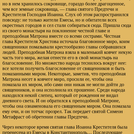
но в нем хранилось сокровище, гораздо более драгоценное,
чем все земные сокровища, — глава святого Предтечи и
Крестителя Господня Иоанна. Слух об этом распространился
повсюду: не только жители Емесы, но и обитатели всех
окрестных городов и сел стали собираться сюда. Пришла сюда
из своего монастыря на поклонение честной главе и
преподобная Матрона вместе со всеми сестрами. Честная
глава Крестителя Христова источала благовонное миро, коим
священники помазывали крестообразно главы собравшихся
людей. Преподобная Матрона взяла в маленький ковчег некую
часть того мира, желая отнести его в свой монастырь на
благословение. Но множество народа теснилось вокруг нее:
все хотели получить благословение от священников и быть
помазанными миром. Некоторые, заметив, что преподобная
Матрона несет в ковчеге миро, просили ее, чтобы она
помазала их миром, ибо сами они никак не могли дойти до
священников, и она исполнила их прошение. Среди народа
находился некий слепец, который от рождения не видал
дневного света. И он обратился к преподобной Матроне,
чтобы она ознаменовала его священным миром. Она помазала
ему очи, и он тотчас прозрел. Так передает святой Симеон
Метафраст об обретении главы Предтечи.
Через некоторое время святая глава Иоанна Крестителя была
перенесена из Емесы в Константинополь… Последующие