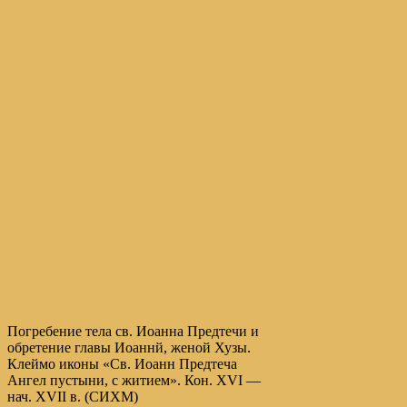
Погребение тела св. Иоанна Предтечи и
обретение главы Иоаннй, женой Хузы.
Клеймо иконы «Св. Иоанн Предтеча
Ангел пустыни, с житием». Кон. XVI —
нач. XVII в. (СИХМ)