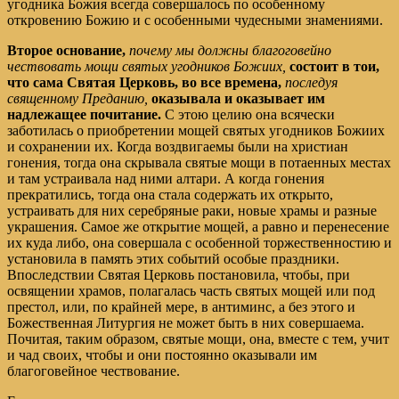
угодника Божия всегда совершалось по особенному
откровению Божию и с особенными чудесными знамениями.
Второе основание,
почему мы должны благоговейно
чествовать мощи святых угодников Божиих,
состоит в тои,
что сама Святая Церковь, во все времена,
последуя
священному Преданию,
оказывала и оказывает им
надлежащее почитание.
С этою целию она всячески
заботилась о приобретении мощей святых угодников Божиих
и сохранении их. Когда воздвигаемы были на христиан
гонения, тогда она скрывала святые мощи в потаенных местах
и там устраивала над ними алтари. А когда гонения
прекратились, тогда она стала содержать их открыто,
устраивать для них серебряные раки, новые храмы и разные
украшения. Самое же открытие мощей, а равно и перенесение
их куда либо, она совершала с особенной торжественностию и
установила в память этих событий особые праздники.
Впоследствии Святая Церковь постановила, чтобы, при
освящении храмов, полагалась часть святых мощей или под
престол, или, по крайней мере, в антиминс, а без этого и
Божественная Литургия не может быть в них совершаема.
Почитая, таким образом, святые мощи, она, вместе с тем, учит
и чад своих, чтобы и они постоянно оказывали им
благоговейное чествование.