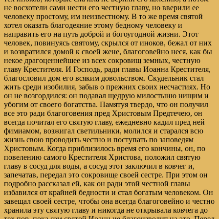
не восхотели сами нести его честную главу, но вверили ее
человеку простому, им неизвестному. В то же время святой
хотел оказать благодеяние этому бедному человеку и
направить его на путь доброй и богоугодной жизни. Этот
человек, повинуясь святому, скрылся от иноков, бежал от них
и возвратился домой к своей жене, благоговейно неся, как бы
некое драгоценнейшее из всех сокровищ земных, честную
главу Крестителя. И Господь, ради главы Иоанна Крестителя,
благословил дом его всяким довольством. Скудельник стал
жить среди изобилия, забыв о прежних своих несчастиях. Но
он не возгордился: он подавал щедрую милостыню нищим и
убогим от своего богатства. Памятуя твердо, что он получил
все это ради благоговения пред Христовым Предтечею, он
всегда почитал его святую главу, ежедневно кадил пред ней
фимиамом, возжигал светильники, молился и старался всю
жизнь свою проводить честно и поступать по заповедям
Христовым. Когда приблизилось время его кончины, он, по
повелению самого Крестителя Христова, положил святую
главу в сосуд для воды, а сосуд этот заключил в ковчег и,
запечатав, передал это сокровище своей сестре. При этом он
подробно рассказал ей, как он ради этой честной главы
избавился от крайней бедности и стал богатым человеком. Он
завещал своей сестре, чтобы она всегда благоговейно и честно
хранила эту святую главу и никогда не открывала ковчега до
тех пор, пока сам святой Иоанн не благоизволит на это. Перед