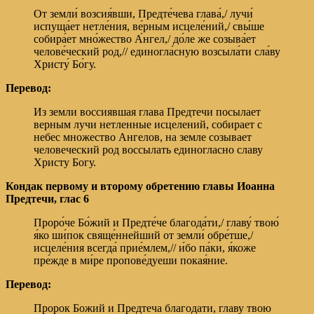
От земли́ возсия́вши, Предте́чева глава́,/ лучи́
испуща́ет нетле́ния, ве́рным исцеле́ний,/ свы́ше
собира́ет мно́жество А́нгел,/ до́ле же созыва́ет
челове́ческий род,// единогла́сную возсыла́ти сла́ву
Христу́ Бо́гу.
Перевод:
Из земли воссиявшая глава Предтечи посылает
верным лучи нетленные исцелений, собирает с
небес множество Ангелов, на земле созывает
человеческий род воссылать единогласно славу
Христу Богу.
Кондак первому и второму обретению главы Иоанна
Предтечи,
глас 6
Проро́че Бо́жий и Предте́че благода́ти,/ главу́ твою́
я́ко ши́пок свяще́ннейший от земли́ обре́тше,/
исцеле́ния всегда́ прие́млем,// и́бо па́ки, я́коже
пре́жде в ми́ре пропове́дуеши покая́ние.
Перевод:
Пророк Божий и Предтеча благодати, главу твою