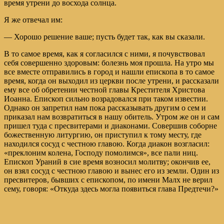
время утрени до восхода солнца.
Я же отвечал им:
— Хорошо решение ваше; пусть будет так, как вы сказали.
В то самое время, как я согласился с ними, я почувствовал
себя совершенно здоровым: болезнь моя прошла. На утро мы
все вместе отправились в город и нашли епископа в то самое
время, когда он выходил из церкви после утрени, и рассказали
ему все об обретении честной главы Крестителя Христова
Иоанна. Епископ сильно возрадовался при таком известии.
Однако он запретил нам пока рассказывать другим о сем и
приказал нам возвратиться в нашу обитель. Утром же он и сам
пришел туда с пресвитерами и диаконами. Совершив соборне
божественную литургию, он приступил к тому месту, где
находился сосуд с честною главою. Когда диакон возгласил:
«преклоним колена, Господу помолимся», все пали ниц.
Епископ Ураний в сие время возносил молитву; окончив ее,
он взял сосуд с честною главою и вынес его из земли. Один из
пресвитеров, бывших с епископом, по имени Малх не верил
сему, говоря: «Откуда здесь могла появиться глава Предтечи?»