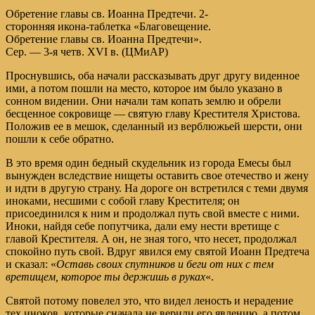
Обретение главы св. Иоанна Предтечи. 2-
сторонняя икона-таблетка «Благовещение.
Обретение главы св. Иоанна Предтечи».
Сер. — 3-я четв. XVI в. (ЦМиАР)
Проснувшись, оба начали рассказывать друг другу виденное
ими, а потом пошли на место, которое им было указано в
сонном видении. Они начали там копать землю и обрели
бесценное сокровище — святую главу Крестителя Христова.
Положив ее в мешок, сделанный из верблюжьей шерсти, они
пошли к себе обратно.
В это время один бедный скудельник из города Емесы был
вынужден вследствие нищеты оставить свое отечество и жену
и идти в другую страну. На дороге он встретился с теми двумя
иноками, несшими с собой главу Крестителя; он
присоединился к ним и продолжал путь свой вместе с ними.
Иноки, найдя себе попутчика, дали ему нести вретище с
главой Крестителя. А он, не зная того, что несет, продолжал
спокойно путь свой. Вдруг явился ему святой Иоанн Предтеча
и сказал: «
Оставь своих спутников и беги от них с тем
вретищем, которое ты держишь в руках
«.
Святой потому повелел это, что видел леность и нерадение
тех иноков, которые сначала не верили его явлению, а потом