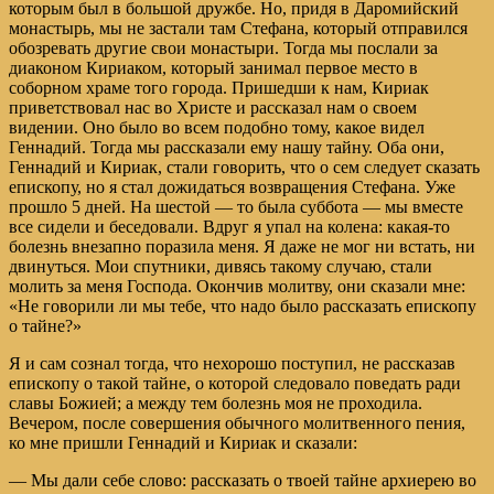
которым был в большой дружбе. Но, придя в Даромийский
монастырь, мы не застали там Стефана, который отправился
обозревать другие свои монастыри. Тогда мы послали за
диаконом Кириаком, который занимал первое место в
соборном храме того города. Пришедши к нам, Кириак
приветствовал нас во Христе и рассказал нам о своем
видении. Оно было во всем подобно тому, какое видел
Геннадий. Тогда мы рассказали ему нашу тайну. Оба они,
Геннадий и Кириак, стали говорить, что о сем следует сказать
епископу, но я стал дожидаться возвращения Стефана. Уже
прошло 5 дней. На шестой — то была суббота — мы вместе
все сидели и беседовали. Вдруг я упал на колена: какая-то
болезнь внезапно поразила меня. Я даже не мог ни встать, ни
двинуться. Мои спутники, дивясь такому случаю, стали
молить за меня Господа. Окончив молитву, они сказали мне:
«Не говорили ли мы тебе, что надо было рассказать епископу
о тайне?»
Я и сам сознал тогда, что нехорошо поступил, не рассказав
епископу о такой тайне, о которой следовало поведать ради
славы Божией; а между тем болезнь моя не проходила.
Вечером, после совершения обычного молитвенного пения,
ко мне пришли Геннадий и Кириак и сказали:
— Мы дали себе слово: рассказать о твоей тайне архиерею во