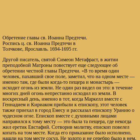
Обретение главы св. Иоанна Предтечи.
Роспись ц. св. Иоанна Предтечи в
Толчкове, Ярославль. 1694-1695 гг.
Другой писатель, святой Симеон Метафраст, в житии
преподобной Матроны повествует еще следующее об
обретении честной главы Предтечи. «В то время один
человек, пахавший свое поле, заметил, что на одном месте —
именно там, где были когда-то пещера и монастырь —
исходит огонь из земли. Не один раз видел он это: в течение
многих дней огонь непрестанно исходил из земли. В
воскресный день, именно в тот, когда Маркелл вместе с
Геннадием и Кириаком прибыли к епископу, этот человек
также приехал в город Емесу и рассказал епископу Уранию о
чудесном огне. Епископ вместе с духовными лицами
направился к тому месту — это была та пещера, где некогда
жил еретик Евстафий. Сотворив молитву, епископ повелел
копать на том месте. Когда его приказание было исполнено,
нашли на том месте сосуд. Не золото и не серебро было в нем,