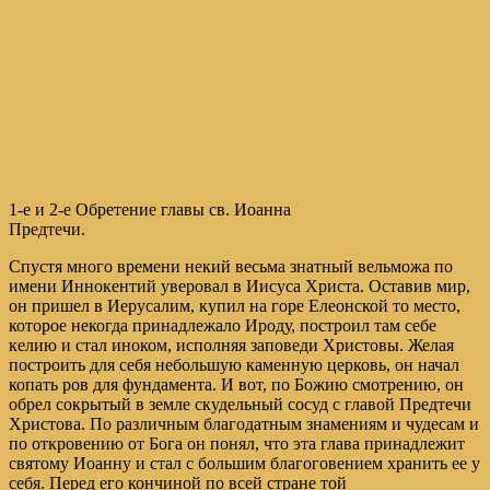
1-е и 2-е Обретение главы св. Иоанна
Предтечи.
Спустя много времени некий весьма знатный вельможа по
имени Иннокентий уверовал в Иисуса Христа. Оставив мир,
он пришел в Иерусалим, купил на горе Елеонской то место,
которое некогда принадлежало Ироду, построил там себе
келию и стал иноком, исполняя заповеди Христовы. Желая
построить для себя небольшую каменную церковь, он начал
копать ров для фундамента. И вот, по Божию смотрению, он
обрел сокрытый в земле скудельный сосуд с главой Предтечи
Христова. По различным благодатным знамениям и чудесам и
по откровению от Бога он понял, что эта глава принадлежит
святому Иоанну и стал с большим благоговением хранить ее у
себя. Перед его кончиной по всей стране той