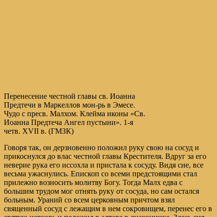
Перенесение честной главы св. Иоанна
Предтечи в Маркеллов мон-рь в Эмесе.
Чудо с пресв. Малхом. Клейма иконы «Св.
Иоанна Предтеча Ангел пустыни». 1-я
четв. XVII в. (ГМЗК)
Говоря так, он дерзновенно положил руку свою на сосуд и
прикоснулся до влас честной главы Крестителя. Вдруг за его
неверие рука его иссохла и пристала к сосуду. Видя сие, все
весьма ужаснулись. Епископ со всеми предстоящими стал
прилежно возносить молитву Богу. Тогда Малх едва с
большим трудом мог отнять руку от сосуда, но сам остался
больным. Ураний со всем церковным причтом взял
священный сосуд с лежащим в нем сокровищем, перенес его в