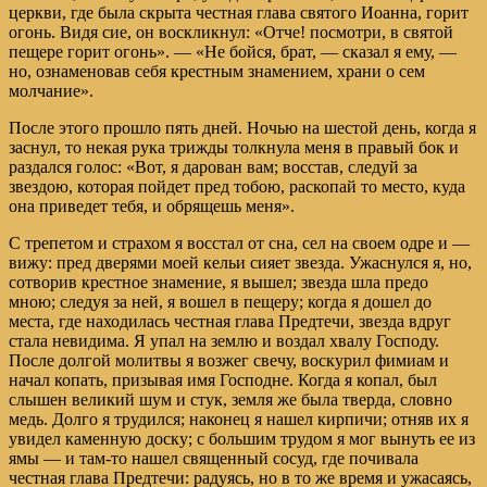
церкви, где была скрыта честная глава святого Иоанна, горит
огонь. Видя сие, он воскликнул: «Отче! посмотри, в святой
пещере горит огонь». — «Не бойся, брат, — сказал я ему, —
но, ознаменовав себя крестным знамением, храни о сем
молчание».
После этого прошло пять дней. Ночью на шестой день, когда я
заснул, то некая рука трижды толкнула меня в правый бок и
раздался голос: «Вот, я дарован вам; восстав, следуй за
звездою, которая пойдет пред тобою, раскопай то место, куда
она приведет тебя, и обрящешь меня».
С трепетом и страхом я восстал от сна, сел на своем одре и —
вижу: пред дверями моей кельи сияет звезда. Ужаснулся я, но,
сотворив крестное знамение, я вышел; звезда шла предо
мною; следуя за ней, я вошел в пещеру; когда я дошел до
места, где находилась честная глава Предтечи, звезда вдруг
стала невидима. Я упал на землю и воздал хвалу Господу.
После долгой молитвы я возжег свечу, воскурил фимиам и
начал копать, призывая имя Господне. Когда я копал, был
слышен великий шум и стук, земля же была тверда, словно
медь. Долго я трудился; наконец я нашел кирпичи; отняв их я
увидел каменную доску; с большим трудом я мог вынуть ее из
ямы — и там-то нашел священный сосуд, где почивала
честная глава Предтечи: радуясь, но в то же время и ужасаясь,