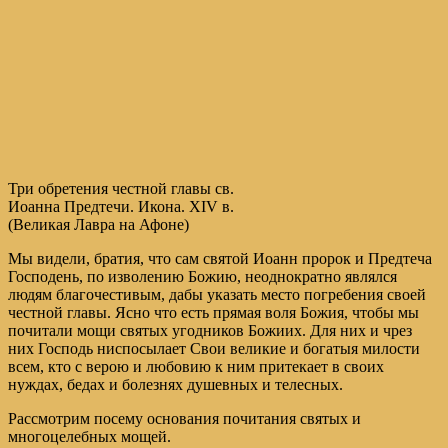
Три обретения честной главы св.
Иоанна Предтечи. Икона. XIV в.
(Великая Лавра на Афоне)
Мы видели, братия, что сам святой Иоанн пророк и Предтеча
Господень, по изволению Божию, неоднократно являлся
людям благочестивым, дабы указать место погребения своей
честной главы. Ясно что есть прямая воля Божия, чтобы мы
почитали мощи святых угодников Божиих. Для них и чрез
них Господь ниспосылает Свои великие и богатыя милости
всем, кто с верою и любовию к ним притекает в своих
нуждах, бедах и болезнях душевных и телесных.
Рассмотрим посему основания почитания святых и
многоцелебных мощей.