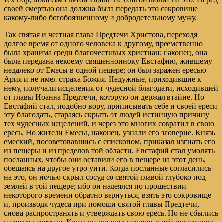
своей смертью она должна была передать это сокровище
какому-либо богобоязненному и добродетельному мужу.
Так святая и честная глава Предтечи Христова, переходя
долгое время от одного человека к другому, преемственно
была хранима среди благочестивых христиан; наконец, она
была передана некоему священноиноку Евстафию, жившему
недалеко от Емесы в одной пещере; он был заражен ересью
Ария и не имел страха Божия. Недужные, приходившие к
нему, получали исцеления от чудесной благодати, исходившей
от главы Иоанна Предтечи, которую он держал втайне. Но
Евстафий стал, подобно вору, приписывать себе и своей ереси
эту благодать, стараясь скрыть от людей истинную причину
тех чудесных исцелений, и через это многих совратил в свою
ересь. Но жители Емесы, наконец, узнали его зловерие. Князь
емеский, посоветовавшись с епископом, приказал изгнать его
из пещеры и из пределов той области. Евстафий стал умолять
посланных, чтобы они оставили его в пещере на этот день,
обещаясь на другое утро уйти. Когда посланные согласились
на это, он ночью скрыл сосуд со святой главой глубоко под
землей в той пещере; ибо он надеялся по прошествии
некоторого времени обратно вернуться, взять это сокровище
и, производя чудеса при помощи святой главы Предтечи,
снова распространять и утверждать свою ересь. Но не сбылись
надежды еретика. Когда он оставил пещеру, в ней поселились