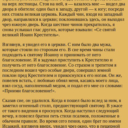
на верх лестницы. Стоя на ней, я — казалось мне — видел два
двора в обители: один был к западу, другой — к югу; посреди
них стояла великая церковь. Каждый чин, входя на западный
двор, направлялся к церкви; поклонившись здесь, он выходил
чрез южную дверь. Когда шествие чинов прекратилось, я
снова услышал глас других, которые взывали: «Се святой
великий Иоанн Креститель».
Взглянув, я увидел его в церкви. С ним было два мужа,
которые стояли по сторонам его. В сие время чины стали
подходить к святому Иоанну и принимать от него
благословение. И я задумал приступить к Крестителю и
получить от него благословение. Со страхом и трепетом я
последним вошел чрез особые двери, совершил земной
поклон пред Крестителем и прикоснулся к его ногам. Он же,
повелев встать, с любовью обнял меня, касаясь моего лица,
взял сосуд, наполненный медом, и подал его мне со словами:
«Приими благословение!».
Сказав сие, он удалился. Когда я пошел было вслед за ним, я
заметил огненный столп, предшествующий святому. В ужасе
от такого видения я проснулся. Когда наступил следующий
вечер, я повелел братии петь стихи псалмов, положенные в
обычном правиле. Во время сего пения, один брат по имени
Исаакий, взглянув вверх, увидел чрез окно, что в пещерной