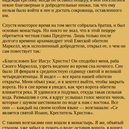
некие благоверные и добродетельные иноки, так что ему
нельзя было войти в нее и достать сокровища, оставленного
им.
Спустя некоторое время на том месте собралась братия, и был
основан монастырь. Но никто не знал, что в этой пещере
обретается честная глава Предтечи. Лишь только после
долгого времени архимандрит этой Емеской обители
Маркелл, муж исполненный добродетели, открыл ее, о чем он
сам повествует так:
«
Благословен Бог Иисус Христос! Он сподобил меня, раба
Своего Маркелла, узреть видение во время сна ночного. Сие
было 18 февраля в средопостную седмицу святой и великой
четыредесятницы. Я видел — все врата нашей обители
открыты. Меня объял ужас, и я захотел выйти, чтобы закрыть
ворота. Но в сие время я увидел, как чрез ворота обители
вливается река. Я удивился и подумал, откуда такая сильная
вода. Размышляя о сем, я вдруг услышал голос многих чинов,
которые с шумом шествовали по воде к нам с востока. Все
они — каждый на своем особом языке — возглашали:
«
Се
является святой Иоанн, Креститель Христов
«.
С такими возгласами они вошли в монастырь. Я же, объятый
страхом, уже забыл и думать о воде; оставив ворота, я вошел