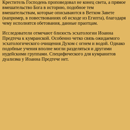
Креститель Господень проповедовал не конец света, а прямое
вмешательство Бога в историю, подобное тем
вмешательствам, которые описываются в Ветхом Завете
(например, в повествованиях об исходе из Египта), благодаря
чему исполнятся обетования, данные праотцам.
Исследователи отмечают близость эсхатологии Иоанна
Предтеча к кумранской. Особенно четко связь ожидаемого
эсхатологического очищения Духом с огнем и водой. Однако
подобные учения вполне могли разделяться и другими
иудейскими группами. Специфического для кумранитов
дуализма у Иоанна Предтече нет.