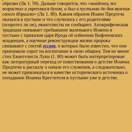
обрезан (Лк 1. 59). Дальше говорится, что «
младенец же
возрастал и укреплялся духом, и был в пустынях до дня явления
своего Израилю
» (Лк 1. 80). Каким образом Иоанн Предтеча
оказался в пустыне и что случилось с его родителями
(осиротел ли он), евангелисты не сообщают. Апокрифическая
традиция связывает пребывание маленького Иоанна в
пустыне с приказом царя Ирода об избиении Вифлеемских
младенцев, а научные реконструкции жизни пророка
связывают с сектой
ессеев
, о которых было известно, что они
принимали сирот на воспитание в свою общину. Тем не менее
стих Евангелиста Луки (1. 80) может быть интерпретирован
как литературный переход от повествования о детстве Иоанна
Предтечи к рассказу о начале его служения, а следовательно,
не может привлекаться в качестве исторического источника о
попадании Иоанна Крестителя в пустыню уже в детстве.