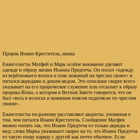
Пророк Иоанн Креститель, икона
Евангелисты Матфей и Марк особое внимание уделяют
одежде и образу жизни Иоанна Предтеча. Он носил «одежду
из верблюжьего волоса и пояс кожаный на чреслах своих» и
питался акридами и диким медом. Это описание скорее всего
указывает на его пророческое служение или отсылает к образу
пророка Илии, о котором в Ветхом Завете говорится, что он
был «весь в волосах и кожаным поясом подпоясан по чреслам
своим».
Евангелисты по-разному расставляют акценты, упоминая о
том, чем питался Иоанн Креститель. Сообщение Матфея
можно понять так, что Иоанн Предтеча ел только акриды и
мед; слова Марка указывают скорее на то, что Иоанн Предтеча
ел такую пищу наряду с другой как нечто обычное. Если