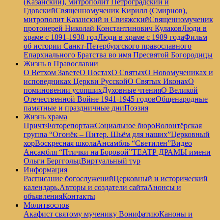
(Казанский), митрополит Петроградский и
Гдовский
Священномученик Кирилл (Смирнов),
митрополит Казанский и Свияжский
Священномученик
протоиерей Николай Константинович Кулаков
Люди в
храме с 1891-1938 год
Люди в храме с 1989 года
Фильм
об истории Санкт-Петербургского православного
Епархиального Братства во имя Пресвятой Богородицы
Жизнь в Православии
О Ветхом Завете
О Постах
О Святых
О Новомучениках и
исповедниках Церкви Русской
О Святых Иконах
О
поминовении усопших
Духовные чтения
О Великой
Отечественной Войне 1941-1945 годов
Общенародные
памятные и праздничные дни
Поэзия
Жизнь храма
Причт
Фоторепортаж
Социальное бюро
Волонтёрская
группа “Огонёк – Питер. Шьём для наших”
Церковный
хор
Воскресная школа
Ансамбль “Светилен”
Видео
Ансамбля “Птички на Боровой”
ТЕАТР ДРАМЫ имени
Ольги Берггольц
Виртуальный тур
Информация
Расписание богослужений
Церковный и исторический
календарь.
Авторы и создатели сайта
Анонсы и
объявления
Контакты
Молитвослов
Акафист святому мученику Вонифатию
Каноны и