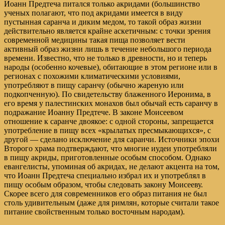
Иоанн Предтеча питался только акридами (большинство
ученых полагают, что под акридами имеется в виду
пустынная саранча и диким медом, то такой образ жизни
действительно является крайне аскетичным: с точки зрения
современной медицины такая пища позволяет вести
активный образ жизни лишь в течение небольшого периода
времени. Известно, что не только в древности, но и теперь
народы (особенно кочевые), обитающие в этом регионе или в
регионах с похожими климатическими условиями,
употребляют в пищу саранчу (обычно жареную или
подкопченную). По свидетельству блаженного Иеронима, в
его время у палестинских монахов был обычай есть саранчу в
подражание Иоанну Предтече. В законе Моисеевом
отношение к саранче двоякое: с одной стороны, запрещается
употребление в пищу всех «крылатых пресмыкающихся», с
другой — сделано исключение для саранчи. Источники эпохи
Второго храма подтверждают, что многие иудеи употребляли
в пищу акриды, приготовленные особым способом. Однако
евангелисты, упоминая об акридах, не делают акцента на том,
что Иоанн Предтеча специально избрал их и употреблял в
пищу особым образом, чтобы следовать закону Моисееву.
Скорее всего для современников его образ питания не был
столь удивительным (даже для римлян, которые считали такое
питание свойственным только восточным народам).