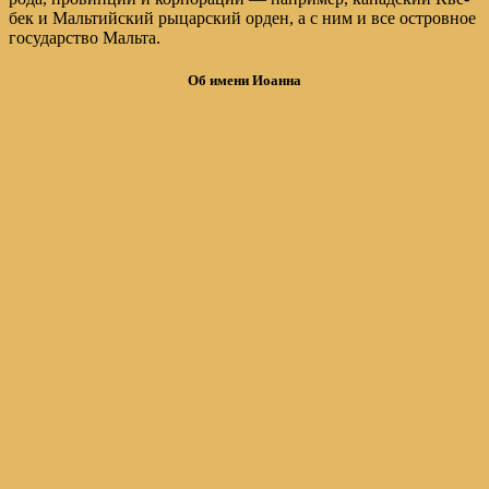
бек и Маль­тий­ский ры­цар­ский ор­ден, а с ним и все ост­ров­ное
го­су­дар­ство Маль­та.
Об имени Иоанна