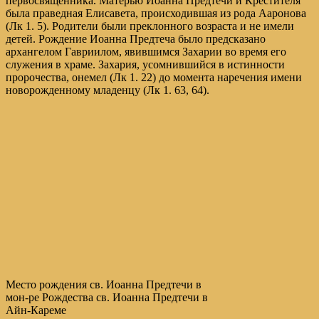
первосвященника. Матерью Иоанна Предтечи и Крестителя
была праведная Елисавета, происходившая из рода Ааронова
(Лк 1. 5). Родители были преклонного возраста и не имели
детей. Рождение Иоанна Предтеча было предсказано
архангелом Гавриилом, явившимся Захарии во время его
служения в храме. Захария, усомнившийся в истинности
пророчества, онемел (Лк 1. 22) до момента наречения имени
новорожденному младенцу (Лк 1. 63, 64).
Место рождения св. Иоанна Предтечи в
мон-ре Рождества св. Иоанна Предтечи в
Айн-Кареме