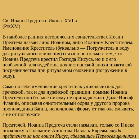
Св. Иоанн Предтеча. Икона. XVI в.
(РязХМ)
В наиболее ранних исторических свидетельствах Иоанн
Предтеча назван либо Иоанном, либо Иоанном Крестителем.
Именование Креститель (буквально — Погружатель в воду
для ритуального очищения) связано не только с тем, что
Иоанна Предтеча крестил Господа Иисуса, но и с его
необычной, для иудейства дохристианской эпохи практикой
посредничества при ритуальном омовении (погружении в
воду).
Само по себе именование креститель уникально как для
греческой, так и для иудейской традиции: помимо Иоанна
Предтечи оно больше никому не принадлежало. Даже Иосиф
Флавий, описывая очистительный обряд у другого пророка-
проповедника Банна, использовал форму от глагола омывать,
а не от погружать.
Предтечей, Иоанна Предтеча стали называть только со II века,
поскольку в Послании Апостола Павла к Евреям: «
куда
предтечею за нас вошел Иисус, сделавшись Первосвященником