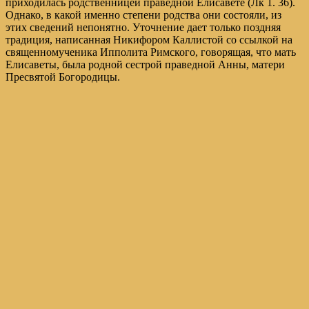
приходилась родственницей праведной Елисавете (Лк 1. 36).
Однако, в какой именно степени родства они состояли, из
этих сведений непонятно. Уточнение дает только поздняя
традиция, написанная Никифором Каллистой со ссылкой на
священномученика Ипполита Римского, говорящая, что мать
Елисаветы, была родной сестрой праведной Анны, матери
Пресвятой Богородицы.