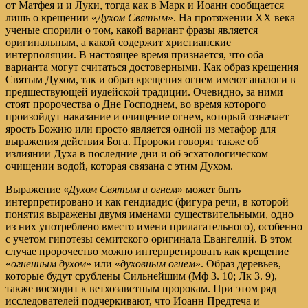
от Матфея и и Луки, тогда как в Марк и Иоанн сообщается
лишь о крещении «
Духом Святым
». На протяжении XX века
ученые спорили о том, какой вариант фразы является
оригинальным, а какой содержит христианские
интерполяции. В настоящее время признается, что оба
варианта могут считаться достоверными. Как образ крещения
Святым Духом, так и образ крещения огнем имеют аналоги в
предшествующей иудейской традиции. Очевидно, за ними
стоят пророчества о Дне Господнем, во время которого
произойдут наказание и очищение огнем, который означает
ярость Божию или просто является одной из метафор для
выражения действия Бога. Пророки говорят также об
излиянии Духа в последние дни и об эсхатологическом
очищении водой, которая связана с этим Духом.
Выражение «
Духом Святым и огнем
» может быть
интерпретировано и как гендиадис (фигура речи, в которой
понятия выражены двумя именами существительными, одно
из них употреблено вместо имени прилагательного), особенно
с учетом гипотезы семитского оригинала Евангелий. В этом
случае пророчество можно интерпретировать как крещение
«
огненным духом
» или «
духовным огнем
». Образ деревьев,
которые будут срублены Сильнейшим (Мф 3. 10; Лк 3. 9),
также восходит к ветхозаветным пророкам. При этом ряд
исследователей подчеркивают, что Иоанн Предтеча и