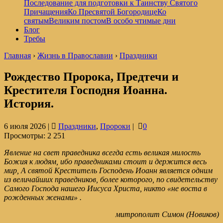
Последование для подготовки к Таинству Святого
Причащения
Ко Пресвятой Богородице
Ко
святым
Великим постом
В особо чтимые дни
Блог
Требы
Главная
›
Жизнь в Православии
›
Праздники
Рождество Пророка, Предтечи и
Крестителя Господня Иоанна.
История.
6 июля 2026 |
Праздники
,
Пророки
|
0
Просмотры:
2 251
Явление на свет праведника всегда есть великая милость
Божия к людям, ибо праведниками стоит и держится весь
мир, А святой Креститель Господень Иоанн является одним
из величайших праведников, более которого, по свидетельству
Самого Господа нашего Иисуса Христа, никто «не воста в
рожденных женами» .
митрополит Симон (Новиков)