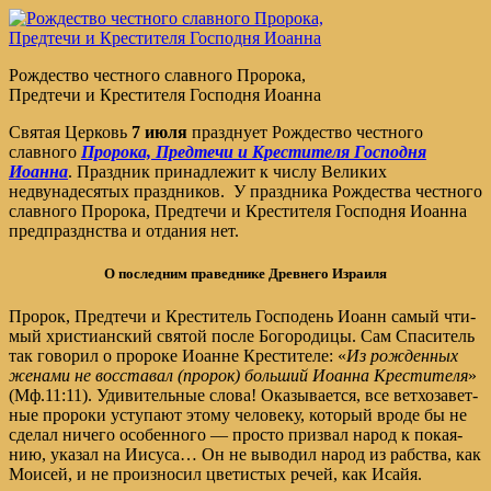
Рождество честного славного Пророка,
Предтечи и Крестителя Господня Иоанна
Святая Церковь
7 июля
празднует Рождество честного
славного
Пророка, Предтечи и Крестителя Господня
Иоанна
. Праздник принадлежит к числу Великих
недвунадесятых праздников. У праздника Рождества честного
славного Пророка, Предтечи и Крестителя Господня Иоанна
предпразднства и отдания нет.
О по­след­ним пра­вед­нике Древ­не­го Из­ра­и­ля
Пророк, Предтечи и Креститель Господень Иоанн самый чти­
мый христи­ан­ский святой после Бо­го­ро­ди­цы. Сам Спа­си­тель
так го­во­рил о про­ро­ке Ио­ан­не Крести­те­ле: «
Из рож­ден­ных
же­на­ми не вос­ста­вал (про­рок) боль­ший Ио­ан­на Крести­те­ля
»
(Мф.11:11). Удиви­тель­ные слова! Ока­зы­ва­ет­ся, все вет­хо­за­вет­
ные про­ро­ки уступа­ют это­му че­ло­ве­ку, ко­то­рый вроде бы не
сделал ни­че­го особенного — про­сто при­звал на­род к по­ка­я­
нию, указал на Иисуса… Он не вы­во­дил на­род из раб­ства, как
Мо­и­сей, и не про­из­но­сил цве­ти­стых ре­чей, как Ис­айя.