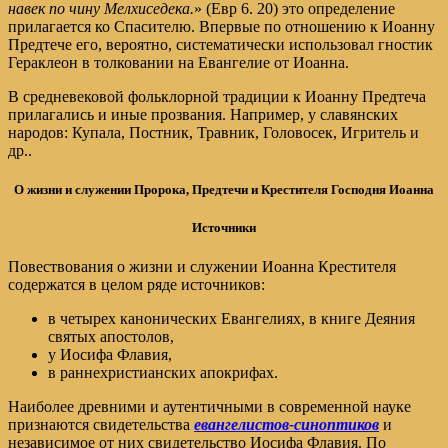
навек по чину Мелхиседека.
» (Евр 6. 20) это определение
прилагается ко Спасителю. Впервые по отношению к Иоанну
Предтече его, вероятно, систематически использовал гностик
Гераклеон в толковании на Евангелие от Иоанна.
В средневековой фольклорной традиции к Иоанну Предтеча
прилагались и иные прозвания. Например, у славянских
народов: Купала, Постник, Травник, Головосек, Игритель и
др..
О жизни и служении Пророка, Предтечи и Крестителя Господня Иоанна
Источники
Повествования о жизни и служении Иоанна Крестителя
содержатся в целом ряде источников:
в четырех канонических Евангелиях, в книге Деяния
святых апостолов,
у Иосифа Флавия,
в раннехристианских апокрифах.
Наиболее древними и аутентичными в современной науке
признаются свидетельства
евангелистов-синоптиков
и
независимое от них свидетельство Иосифа Флавия. По