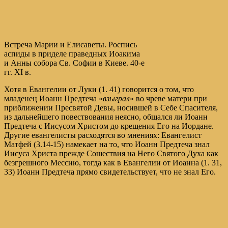
Встреча Марии и Елисаветы. Роспись
аспиды в приделе праведных Иоакима
и Анны собора Св. Софии в Киеве. 40-е
гг. XI в.
Хотя в Евангелии от Луки (1. 41) говорится о том, что
младенец Иоанн Предтеча «
взыграл
» во чреве матери при
приближении Пресвятой Девы, носившей в Себе Спасителя,
из дальнейшего повествования неясно, общался ли Иоанн
Предтеча с Иисусом Христом до крещения Его на Иордане.
Другие евангелисты расходятся во мнениях: Евангелист
Матфей (3.14-15) намекает на то, что Иоанн Предтеча знал
Иисуса Христа прежде Сошествия на Него Святого Духа как
безгрешного Мессию, тогда как в Евангелии от Иоанна (1. 31,
33) Иоанн Предтеча прямо свидетельствует, что не знал Его.