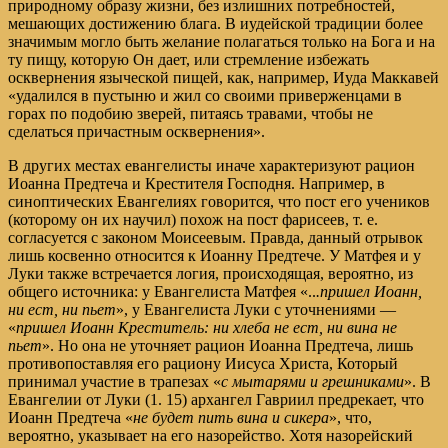
природному образу жизни, без излишних потребностей,
мешающих достижению блага. В иудейской традиции более
значимым могло быть желание полагаться только на Бога и на
ту пищу, которую Он дает, или стремление избежать
осквернения языческой пищей, как, например, Иуда Маккавей
«удалился в пустыню и жил со своими приверженцами в
горах по подобию зверей, питаясь травами, чтобы не
сделаться причастным осквернения».
В других местах евангелисты иначе характеризуют рацион
Иоанна Предтеча и Крестителя Господня. Например, в
синоптических Евангелиях говорится, что пост его учеников
(которому он их научил) похож на пост фарисеев, т. е.
согласуется с законом Моисеевым. Правда, данный отрывок
лишь косвенно относится к Иоанну Предтече. У Матфея и у
Луки также встречается логия, происходящая, вероятно, из
общего источника: у Евангелиста Матфея «..
.пришел Иоанн,
ни ест, ни пьет
», у Евангелиста Луки с уточнениями —
«
пришел Иоанн Креститель: ни хлеба не ест, ни вина не
пьет
». Но она не уточняет рацион Иоанна Предтеча, лишь
противопоставляя его рациону Иисуса Христа, Который
принимал участие в трапезах «
с мытарями и грешниками
». В
Евангелии от Луки (1. 15) архангел Гавриил предрекает, что
Иоанн Предтеча «
не будет пить вина и сикера
», что,
вероятно, указывает на его назорейство. Хотя назорейский