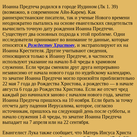
Иоанна Предтеча родился в городе Иудином (Лк 1. 39)
(возможно, в современном Айн-Карем). Как
раннехристианские писатели, так и ученые Нового времени
неоднократно пытались на основе евангельских свидетельств
вычислить точную дату рождения Иоанна Предтечи.
Существует два основных подхода к этой проблеме. Одни
исследователи принимают во внимание те данные, которые
относятся к
Рождеству Христову
, и экстраполируют их на
Иоанна Крестителя. Другие учитывают сведения,
относящиеся только к Иоанну Предтече, в частности
используют указание на начало 8-й чреды в храмовом
служении. Если чреды сменяли друг друга непрерывно
независимо от начала нового года по иудейскому календарю,
то зачатие Иоанна Предтечи могло произойти приблизительно
22 мая 7 года до Рождества Христова, а рождество — в начале
августа 6 года до Рождества Христова. Если же отсчет чред
каждый раз начинался заново с началом нового года, зачатие
Иоанна Предтеча пришлось на 10 ноября. Если брать за точку
отсчета дату падения Иерусалима, которое, согласно
источникам, пришлось на следующий день после субботы, и
начало служения 1-й чреды, то зачатие Иоанна Предтеча
выпадает на 7 апреля или на 22 сентября.
Евангелист Лука также сообщает, что Матерь Иисуса Христа