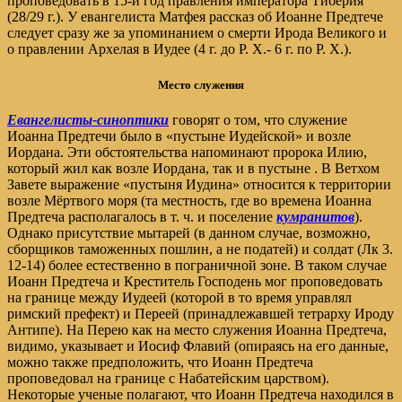
проповедовать в 15-й год правления императора Тиберия
(28/29 г.). У евангелиста Матфея рассказ об Иоанне Предтече
следует сразу же за упоминанием о смерти Ирода Великого и
о правлении Архелая в Иудее (4 г. до Р. Х.- 6 г. по Р. Х.).
Место служения
Евангелисты-синоптики
говорят о том, что служение
Иоанна Предтечи было в «пустыне Иудейской» и возле
Иордана. Эти обстоятельства напоминают пророка Илию,
который жил как возле Иордана, так и в пустыне . В Ветхом
Завете выражение «пустыня Иудина» относится к территории
возле Мёртвого моря (та местность, где во времена Иоанна
Предтеча располагалось в т. ч. и поселение
кумранитов
).
Однако присутствие мытарей (в данном случае, возможно,
сборщиков таможенных пошлин, а не податей) и солдат (Лк 3.
12-14) более естественно в пограничной зоне. В таком случае
Иоанн Предтеча и Креститель Господень мог проповедовать
на границе между Иудеей (которой в то время управлял
римский префект) и Переей (принадлежавшей тетрарху Ироду
Антипе). На Перею как на место служения Иоанна Предтеча,
видимо, указывает и Иосиф Флавий (опираясь на его данные,
можно также предположить, что Иоанн Предтеча
проповедовал на границе с Набатейским царством).
Некоторые ученые полагают, что Иоанн Предтеча находился в