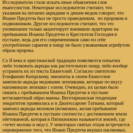
Исследователи стали искать иные объяснения слов
евангелистов. Некоторые исследователи считают, что
указания на питание акридами и диким медом говорит, что
Иоанн Предтеча был не просто праведником, но пророком и
подвижником. Другие исследователи считают, что это
упоминание только акцентирует внимание аудитории на
пребывании Иоанна Предтечи и Крестителя Господня в
пустыне, ведь для его современников само по себе
употребление саранчи в пищу не было узнаваемым атрибутом
образа пророка.
Со II века в христианской традиции появляются попытки
либо толковать акриды как растительную пищу, либо вообще
устранить их из текста Евангелий. Согласно святителю
Епифанию Кипрскому, эвиониты в своем Евангелии
заменили акриды медовыми лепешками, которые по вкусу
напоминали лепешки с елеем. Очевидно, их целью было
связать с пребыванием Иоанна Предтечи в пустыне
ветхозаветный образ манны. Вегетарианская тенденция
энкратитов проявилась и в Диатессароне Татиана, который
заменил акриды молоком (возможно, желая пребывание
Иоанна Предтечи в пустыне соотнести с достижением земли
обетованной, которая в Пятикнижии называется землей, где
«течет молоко и мед»). У некоторых святых отцов встречается
опровержение того, что Иоанн Предтеча вкушал насекомых.