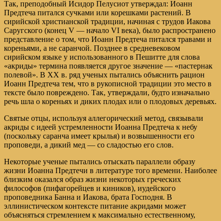
Так, преподобный Исидор Пелусиот утверждал: Иоанн
Предтеча питался сучками или корешками растений. В
сирийской христианской традиции, начиная с трудов Иакова
Саругского (конец V — начало VI века), было распространено
представление о том, что Иоанн Предтеча питался травами и
кореньями, а не саранчой. Позднее в средневековом
сирийском языке у использованного в Пешитте для слова
«акриды» термина появляется другое значение — «пастернак
полевой». В XX в. ряд ученых пытались объяснить рацион
Иоанн Предтеча тем, что в рукописной традиции это место в
тексте было повреждено. Так, утверждали, будто изначально
речь шла о кореньях и диких плодах или о плодовых деревьях.
Святые отцы, используя аллегорический метод, связывали
акриды с идеей устремленности Иоанна Предтеча к небу
(поскольку саранча имеет крылья) и возвышенности его
проповеди, а дикий мед — со сладостью его слов.
Некоторые ученые пытались отыскать параллели образу
жизни Иоанна Предтечи в литературе того времени. Наиболее
близким оказался образ жизни некоторых греческих
философов (пифагорейцев и киников), иудейского
проповедника Банна и Иакова, брата Господня. В
эллинистическом контексте питание акридами может
объясняться стремлением к максимально естественному,