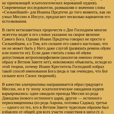
не приемлющей эсхатологических верований иудеев).
Современные исследователи, размышляя о значении слова
«Сильнейший» для Иоанна Предтечи до того момента, как он
узнал Мессию в Иисусе, предлагают несколько вариантов его
истолкования.
В свете ветхозаветных пророчеств о Дне Господнем многие
экзегеты видят в его словах указание на скорое явление
Самого Бога. Однако Иоанн Предтеча говорил не просто о
Сильнейшем, а о Том, кто сильнее его самого настолько, что
он не может быть у Него даже слугой (развязать ремень обуви
или понести ее). Если даже считать слова об обуви
допустимым антропоморфизмом (аналогов именно этому
образу в Ветхом Завете нет), невозможно объяснить, исходя из
этой теории, почему Иоанн Креститель Господний избрал
такой способ именования Бога (ведь и так очевидно, что Бог
сильнее всех Своих творений).
В качестве альтернативы напрашивается образ грядущего
Мессии, но в ту эпоху эсхатологические ожидания иудеев
варьировались: одни ожидали прихода Мессии из рода
Давидова (нового истинного царя), другие — истинного
первосвященника (из рода Аарона, потомка Садока), третьи
— одного из тех, кто в Ветхом Завете чудесным образом был
избавлен от общей для всех участи сошествия в шеол (т. е.