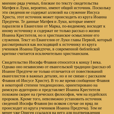
мнению ряда ученых, близкие по тексту свидетельства
Матфея и Луки, вероятно, имеют общий источник. Поскольку
эти сведения не содержат аллюзий на служение Иисуса
Христа, этот источник может происходить из круга Иоанна
Предтечи. Те данные Матфея и Луки, которые имеют
параллели в Евангелии от Марка, по-видимому, восходят к
иному источнику и содержат не только рассказ о жизни
Иоанна Крестителя, но и христианское осмысление его
служения. Текст из Евангелия от Луки главы Первой, который
рассматривался как восходящий к источнику из круга
учеников Иоанна Предтечи, в современной библейской
критике считается исключительно христианским.
Свидетельство Иосифа Флавия относится к концу I века.
Однако оно независимо от евангельской традиции (рассказ об
Иоанне Предтече не только отличается от повествований
евангелистов в важных деталях, но и не связан с рассказом
Флавия об Иисусе Христе). В то же время сообщение Флавия
в некоторой степени тенденциозно, ориентировано на
римскую аудиторию и представляет Иоанна Крестителя
похожим скорее на греческих философов, чем на иудейских
пророков. Кроме того, невозможно установить источник
сведений Иосифа Флавия (во всяком случае он вряд ли
происходит из круга учеников Иоанна Предтеча). Тем не
менее уже Ориген ссылался на него для подтверждения