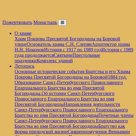
Пожертвовать
Монастырь
О храме
Храм Покрова Пресвятой Богородицы на Боровой
улице
Основатель храма С.Н. Слепян
Архитектор храма
Н.Н. Никонов
История с 1917 по 1989 год
История с 1989
года продолжается
Святыни
Престольные
праздники
Комплекс зданий
Летопись
Основные исторические события Братства и его Храма
Покрова Пресвятой Богородицы на Боровой
1884 год.
Образование Санкт-Петербургского Православного
Епархиального Братства во имя Пресвятой
Богородицы.
Об истории Санкт-Петербургского
Православного Епархиального Братства во имя
Пресвятой Богородицы
Направления деятельности
Санкт-Петербургского Православного Епархиального
Братства во имя Пресвятой Богородицы
Почетные члены
Санкт-Петербургского Православного Епархиального
Братства во имя Пресвятой Богородицы
Братство как
форма приходской жизни
Священномученик Вениамин