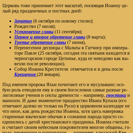
Церковь то­же при­ни­ма­ет этот мас­штаб, посвящая Иоанну це­
лый ряд празд­ничных и пост­ных дней:
За­ча­тие
(6 ок­тяб­ря по но­во­му сти­лю);
Рож­де­ство (7 июля);
Усек­но­ве­ние гла­вы
(11 сен­тяб­ря);
Пер­вое и вто­рое об­ре­те­ние гла­вы
(8 мар­та);
Тре­тье об­ре­те­ние гла­вы
(7 июня),
Пе­ре­не­се­нии дес­ни­цы с Маль­ты в Гат­чи­ну при им­пе­ра­
то­ре Пав­ле (25 ок­тяб­ря, се­го­дня эта свя­ты­ня на­хо­дит­ся в
чер­но­гор­ском го­ро­де Це­ти­нье, ку­да ее неве­до­мо как вы­
вез­ли по­сле ре­во­лю­ции).
Собор Иоанна Крестителя от­ме­ча­ет­ся и в день по­сле
Кре­ще­ния
(20 ян­ва­ря).
Под име­нем про­ро­ка Яхьи по­чи­та­ют его и му­суль­мане; осо­
бую роль от­во­ди­ли ему в сво­ем бо­го­сло­вии са­мые раз­ные ре­
ли­ги­оз­ные уче­ния и сек­ты древ­но­сти – на­при­мер,
гно­сти­ки
и
ма­ни­хеи. И да­же зна­ме­ни­тое празд­не­ство Ива­на Ку­па­ла (его
от­ме­ча­ют да­ле­ко не толь­ко на Ру­си) в цер­ков­ном ка­лен­да­ре не
что иное, как день рож­де­ства Иоан­на, хо­тя здесь на­вер­ня­ка
ста­рин­ные язы­че­ские обы­чаи в со­зна­нии на­ро­да про­сто со­
еди­ни­лись с да­той хри­сти­ан­ско­го празд­ни­ка. Иоан­на счи­та­ли
и счи­та­ют сво­им небес­ным по­кро­ви­те­лем мно­гие об­щи­ны, го­
ро­да, про­вин­ции и кор­по­ра­ции — на­при­мер, ка­над­ский Кве­