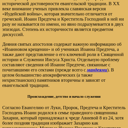
исторической достоверности евангельской традиции. В XX
веке внимание ученых привлекла славянская версия
«Иудейской войны», которая значительно отличается от
греческой. Иоанн Предтеча и Креститель Господний в ней ни
разу не называется по имени, но явно подразумевается в двух
эпизодах. Степень их историчности является предметом
дискуссий.
Деяния святых апостолов содержат важную информацию об
«Иоанновом крещении» и об учениках Иоанна Предтеча, а
также дают представление о его ключевой роли в Священной
истории и Служении Иисуса Христа. Отдельную проблему
составляют сведения об Иоанне Предтече, связанные с
почитавшими его сектами (прежде всего с
мандеями
). В
целом большинство апокрифических (а также
нехристианских) памятников вторичны и зависят от
евангельской традиции.
Происхождение, детство и начало служения
Согласно Евангелию от Луки, Пророк, Предтеча и Креститель
Господень Иоанн родился в семье праведного священника
Захарии, который принадлежал к чреде Авиевой 8 из 24, хотя
более поздняя традиция изображает Захарию как