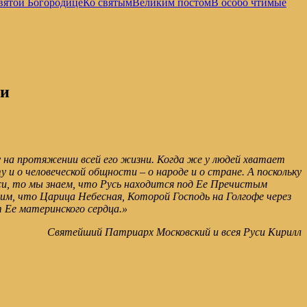
вятой Богородице
Ко святым
Великим постом
В особо чтимые
ии
 на протяжении всей его жизни. Когда же у людей хватает
и о человеческой общности – о народе и о стране. А поскольку
уси, то мы знаем, что Русь находится под Ее Пречистым
им, что Царица Небесная, Которой Господь на Голгофе через
т Ее материнского сердца.»
Святейший Патриарх Московский и всея Руси Кирилл