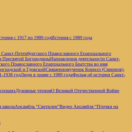
тория с 1917 по 1989 год
История с 1989 года
е Санкт-Петербургского Православного Епархиального
мя Пресвятой Богородицы
Направления деятельности Санкт-
кого Православного Епархиального Братства во имя
оградский и Гдовский
Священномученик Кирилл (Смирнов),
1-1938 год
Люди в храме с 1989 года
Фильм об истории Санкт-
усопших
Духовные чтения
О Великой Отечественной Войне
я школа
Ансамбль “Светилен”
Видео Ансамбля “Птички на
ы