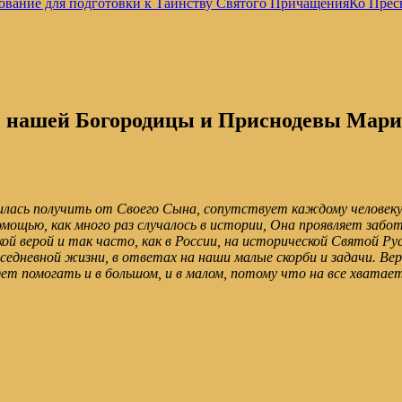
ование для подготовки к Таинству Святого Причащения
Ко Прес
 нашей Богородицы и Приснодевы Мар
илась получить от Своего Сына, сопутствует каждому человеку
ощью, как много раз случалось в истории, Она проявляет заботу 
ой верой и так часто, как в России, на исторической Святой Р
седневной жизни, в ответах на наши малые скорби и задачи. Вер
дет помогать и в большом, и в малом, потому что на все хватае