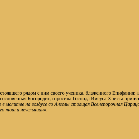
 стоявшего рядом с ним своего ученика, блаженного Епифания:
«
агословенная Богородица просила Господа Иисуса Христа приня
в молитве на воздусе со Ангелы стоящая Всенепорочная Царица, 
го тощ и неуслышан»
.