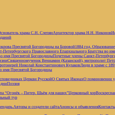
снователь храма С.Н. Слепян
Архитектор храма Н.Н. Никонов
Ис
зданий
окрова Пресвятой Богородицы на Боровой
1884 год. Образовани
т-Петербургского Православного Епархиального Братства во и
во имя Пресвятой Богородицы
Почетные члены Санкт-Петербургс
изни
Священномученик Вениамин (Казанский), митрополит Петр
отоиерей Николай Константинович Кулаков
Люди в храме с 189
во имя Пресвятой Богородицы
споведниках Церкви Русской
О Святых Иконах
О поминовении 
 дни
Поэзия
па “Огонёк – Питер. Шьём для наших”
Церковный хор
Воскресна
льный тур
ендарь.
Авторы и создатели сайта
Анонсы и объявления
Контакт