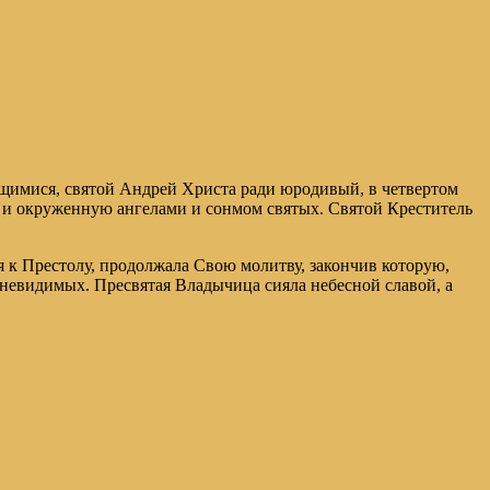
лящимися, святой Андрей Христа ради юродивый, в четвертом
 и окруженную ангелами и сонмом святых. Святой Креститель
дя к Престолу, продолжала Свою молитву, закончив которую,
 невидимых. Пресвятая Владычица сияла небесной славой, а