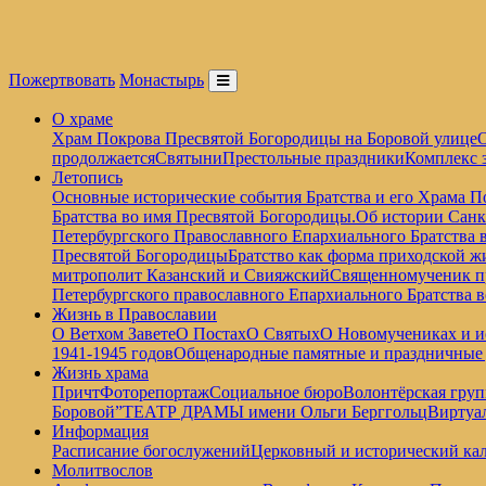
Пожертвовать
Монастырь
О храме
Храм Покрова Пресвятой Богородицы на Боровой улице
О
продолжается
Святыни
Престольные праздники
Комплекс 
Летопись
Основные исторические события Братства и его Храма П
Братства во имя Пресвятой Богородицы.
Об истории Санк
Петербургского Православного Епархиального Братства 
Пресвятой Богородицы
Братство как форма приходской ж
митрополит Казанский и Свияжский
Священномученик пр
Петербургского православного Епархиального Братства 
Жизнь в Православии
О Ветхом Завете
О Постах
О Святых
О Новомучениках и и
1941-1945 годов
Общенародные памятные и праздничные
Жизнь храма
Причт
Фоторепортаж
Социальное бюро
Волонтёрская груп
Боровой”
ТЕАТР ДРАМЫ имени Ольги Берггольц
Виртуа
Информация
Расписание богослужений
Церковный и исторический кал
Молитвослов