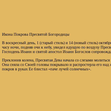
Икона Покрова Пресвятой Богородицы
В воскресный день, 1 (старый стиль) и 14 (новый стиль) октя
часу ночи, подняв очи к небу, увидел идущую по воздуху Пре
Господень Иоанн и святой апостол Иоанн Богослов сопровож
Преклонив колена, Пресвятая Дева начала со слезами молиться
Она сняла со Своей головы покрывало и распростерла его над
покров в руках Ее блистал «паче лучей солнечных».