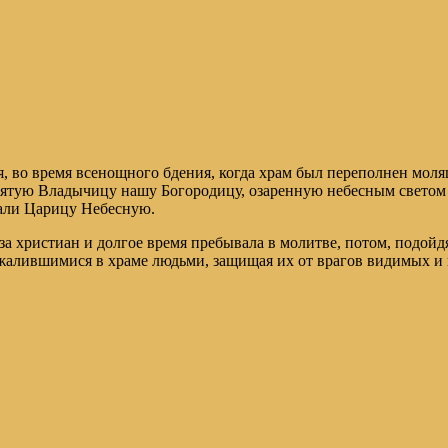
бря, во время всенощного бдения, когда храм был переполнен мо
святую Владычицу нашу Богородицу, озаренную небесным светом
дали Царицу Небесную.
 за христиан и долгое время пребывала в молитве, потом, подой
 жалившимися в храме людьми, защищая их от врагов видимых и