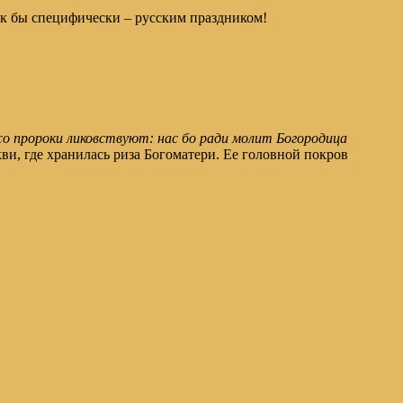
ак бы специфически – русским праздником!
 со пророки ликовствуют: нас бо ради молит Богородица
и, где хранилась риза Богоматери. Ее головной покров