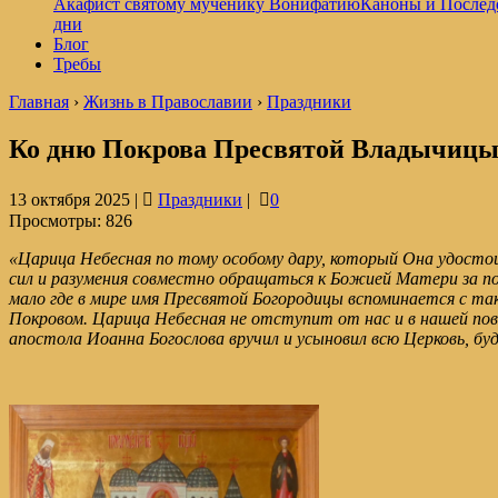
Акафист святому мученику Вонифатию
Каноны и Послед
дни
Блог
Требы
Главная
›
Жизнь в Православии
›
Праздники
Ко дню Покрова Пресвятой Владычицы
13 октября 2025 |
Праздники
|
0
Просмотры:
826
«Царица Небесная по тому особому дару, который Она удосто
сил и разумения совместно обращаться к Божией Матери за пом
мало где в мире имя Пресвятой Богородицы вспоминается с так
Покровом. Царица Небесная не отступит от нас и в нашей пов
апостола Иоанна Богослова вручил и усыновил всю Церковь, бу