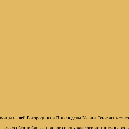
дычицы нашей Богородицы и Приснодевы Марии. Этот день отно
то особенно близок и дорог сердцу каждого истинно-православ