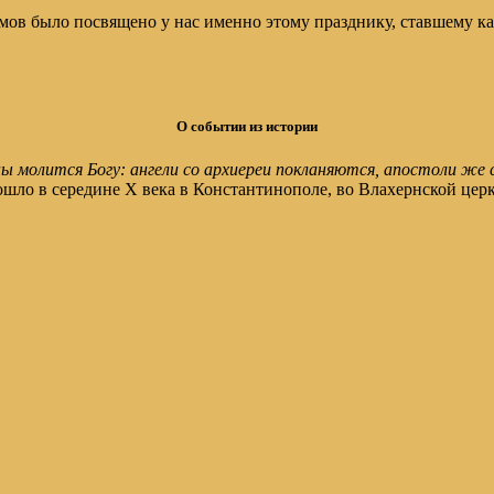
мов было посвящено у нас именно этому празднику, ставшему к
О событии из истории
 ны молится Богу: ангели со архиереи покланяются, апостоли же
ло в середине Х века в Константинополе, во Влахернской церкв