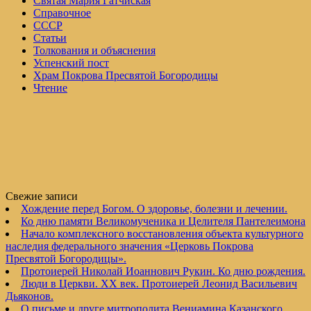
Святая Мария Гатчиская
Справочное
СССР
Статьи
Толкования и объяснения
Успенский пост
Храм Покрова Пресвятой Богородицы
Чтение
Свежие записи
Хождение перед Богом. О здоровье, болезни и лечении.
Ко дню памяти Великомученика и Целителя Пантелеимона
Начало комплексного восстановления объекта культурного
наследия федерального значения «Церковь Покрова
Пресвятой Богородицы».
Протоиерей Николай Иоаннович Рукин. Ко дню рождения.
Люди в Церкви. XX век. Протоиерей Леонид Васильевич
Дьяконов.
О письме и друге митрополита Вениамина Казанского,