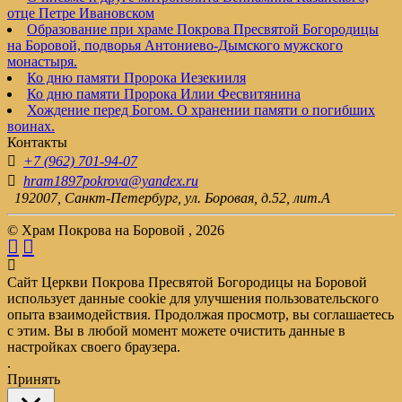
отце Петре Ивановском
Образование при храме Покрова Пресвятой Богородицы
на Боровой, подворья Антониево-Дымского мужского
монастыря.
Ко дню памяти Пророка Иезекииля
Ко дню памяти Пророка Илии Фесвитянина
Хождение перед Богом. О хранении памяти о погибших
воинах.
Контакты
+7 (962) 701-94-07
hram1897pokrova@yandex.ru
192007, Санкт-Петербург, ул. Боровая, д.52, лит.А
© Храм Покрова на Боровой , 2026
Сайт Церкви Покрова Пресвятой Богородицы на Боровой
использует данные cookie для улучшения пользовательского
опыта взаимодействия. Продолжая просмотр, вы соглашаетесь
с этим. Вы в любой момент можете очистить данные в
настройках своего браузера.
.
Принять