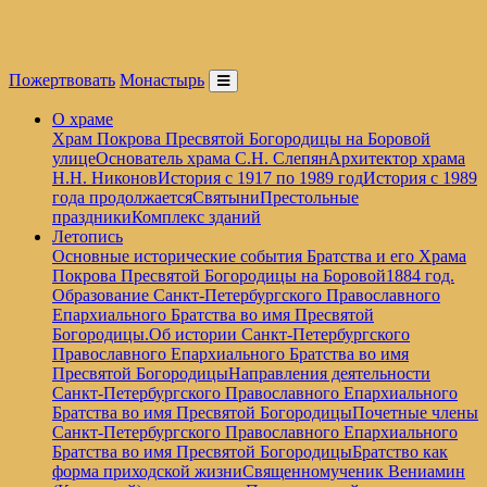
Пожертвовать
Монастырь
О храме
Храм Покрова Пресвятой Богородицы на Боровой
улице
Основатель храма С.Н. Слепян
Архитектор храма
Н.Н. Никонов
История с 1917 по 1989 год
История с 1989
года продолжается
Святыни
Престольные
праздники
Комплекс зданий
Летопись
Основные исторические события Братства и его Храма
Покрова Пресвятой Богородицы на Боровой
1884 год.
Образование Санкт-Петербургского Православного
Епархиального Братства во имя Пресвятой
Богородицы.
Об истории Санкт-Петербургского
Православного Епархиального Братства во имя
Пресвятой Богородицы
Направления деятельности
Санкт-Петербургского Православного Епархиального
Братства во имя Пресвятой Богородицы
Почетные члены
Санкт-Петербургского Православного Епархиального
Братства во имя Пресвятой Богородицы
Братство как
форма приходской жизни
Священномученик Вениамин