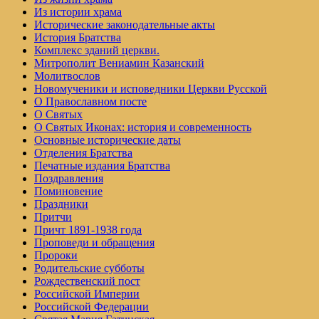
Из истории храма
Исторические законодательные акты
История Братства
Комплекс зданий церкви.
Митрополит Вениамин Казанский
Молитвослов
Но­во­му­че­ни­ки и ис­по­вед­ни­ки Церк­ви Рус­ской
О Православном посте
О Святых
О Святых Иконах: история и современность
Основные исторические даты
Отделения Братства
Печатные издания Братства
Поздравления
Поминовение
Праздники
Притчи
Причт 1891-1938 года
Проповеди и обращения
Пророки
Родительские субботы
Рождественский пост
Российской Империи
Российской Федерации