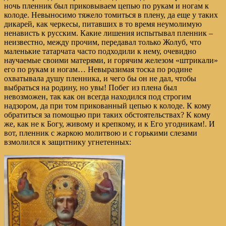
ночь пленник был приковываем цепью по рукам и ногам к
колоде. Невыносимо тяжело томиться в плену, да еще у таких
дикарей, как черкесы, питавших в то время неумолимую
ненависть к русским. Какие лишения испытывал пленник –
неизвестно, между прочим, передавал только Жолуб, что
маленькие татарчата часто подходили к нему, очевидно
научаемые своими матерями, и горячим железом «штрикали»
его по рукам и ногам… Невыразимая тоска по родине
охватывала душу пленника, и чего бы он не дал, чтобы
выбраться на родину, но увы! Побег из плена был
невозможен, так как он всегда находился под строгим
надзором, да при том прикованный цепью к колоде. К кому
обратиться за помощью при таких обстоятельствах? К кому
же, как не к Богу, живому и крепкому, и к Его угодникам!. И
вот, пленник с жаркою молитвою и с горькими слезами
взмолился к защитнику угнетенных: