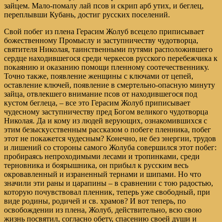
зайцем. Мало-помалу лай псов и скрип арб утих, и беглец,
переплывши Кубань, достиг русских поселений.
Свой побег из плена Герасим Жолуб всецело приписывает
божественному Промыслу и заступничеству чудотворца,
святителя Николая, таинственными путями расположившего
сердце находившегося среди черкесов русского перебежчика к
покаянию и оказанию помощи пленному соотечественнику.
Точно также, появление женщины с ключами от цепей,
оставление ключей, появление в смертельно-опасную минуту
зайца, отвлекшего внимание псов от находившегося под
кустом беглеца, – все это Герасим Жолуб приписывает
чудесному заступничеству пред Богом великого чудотворца
Николая. Да и кому из людей верующих, ознакомившихся с
этим безыскусственным рассказом о побеге пленника, побег
этот не покажется чудесным? Конечно, не без энергии, трудов
и лишений со стороны самого Жолуба совершился этот побег:
пробираясь непроходимыми лесами и тропинками, среди
терновника и боярышника, он прибыл к русским весь
окровавленный и израненный тернами и шипами. Но что
значили эти раны и царапины – в сравнении с тою радостью,
которую почувствовал пленник, теперь уже свободный, при
виде родины, родичей и св. храмов? И вот теперь, по
освобождении из плена, Жолуб, действительно, всю свою
жизнь посвятил, согласно обету, спасению своей души и