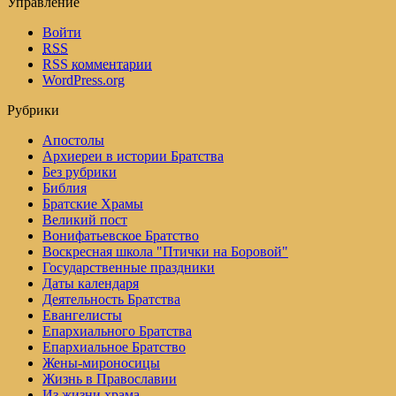
Управление
Войти
RSS
RSS
комментарии
WordPress.org
Рубрики
Апостолы
Архиереи в истории Братства
Без рубрики
Библия
Братские Храмы
Великий пост
Вонифатьевское Братство
Воскресная школа "Птички на Боровой"
Государственные праздники
Даты календаря
Деятельность Братства
Евангелисты
Епархиального Братства
Епархиальное Братство
Жены-мироносицы
Жизнь в Православии
Из жизни храма