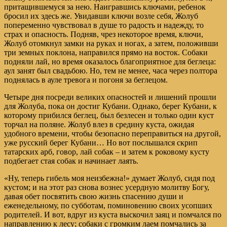
притащившемуся за нею. Наигравшись ключами, ребенок
бросил их здесь же. Увидавши ключи возле себя, Жолуб
попеременно чувствовал в душе то радость и надежду, то
страх и опасность. Подняв, чрез некоторое время, ключи,
Жолуб отомкнул замки на руках и ногах, а затем, положивши
три земных поклона, направился прямо на восток. Собаки
подняли лай, но время оказалось благоприятное для беглеца:
аул занят был свадьбою. Но, тем не менее, часа через полтора
поднялась в ауле тревога и погоня за беглецом.
Четыре дня посреди великих опасностей и лишений прошли
для Жолуба, пока он достиг Кубани. Однако, берег Кубани, к
которому прибился беглец, был безлесен и только один куст
торчал на поляне. Жолуб влез в средину куста, ожидая
удобного времени, чтобы безопасно переправиться на другой,
уже русский берег Кубани… Но вот послышался скрип
татарских арб, говор, лай собак – и затем к роковому кусту
подбегает стая собак и начинает лаять.
«Ну, теперь гибель моя неизбежна!» думает Жолуб, сидя под
кустом; и на этот раз снова вознес усердную молитву Богу,
давая обет посвятить свою жизнь спасению души и
еженедельному, по субботам, поминовению своих усопших
родителей. И вот, вдруг из куста выскочил заяц и помчался по
направлению к лесу; собаки с громким лаем помчались за