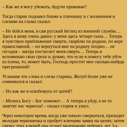
– Как же я могу убежать, будучи прикован?
Тогда старик подошел ближе к пленнику и с волнением и
слезами на глазах сказал:
– Не бойся меня, я сам русский беглец из военной службы…
Здесь я живу очень давно: у меня здесь четыре сына… Теперь
я чувствую приближение смерти, скорблю по родине, по вере
православной, – но вернуться мне на родину поздно… не
сегодня – завтра постигнет меня смерть… Теперь я
вспоминаю свои грехи и думаю, что если я помогу тебе уйти
из плена, то, может быть, Господь простит мне сколько-нибудь
прегрешений!
Услышав эти слова и слезы старика, Жолуб более уже не
сомневался и сказал:
– Но как же я освобожусь от цепей?
– Молись Богу – Бог поможет… А теперь я уйду, а не то
заметят нас черкесы! – сказал старик и ушел.
Через некоторое время, когда уже начало смеркаться, приходит
молодая черкешенка и пробует ключами замки на цепях; затем
связку этих ключей она отдает маленькому ребенку, лет 3-х,