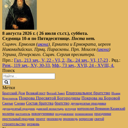
8 августа 2026 г. ( 26 июля ст.ст.), суббота.
Седмица 10-я по Пятидесятнице.
Поста нет.
Сщмчч. Ермолая (
икона
), Ермиппа и Ермократа, иереев
Никомидийских. Прмц. Параскевы. Прп. Моисея (
икона
)
Угрина, Печерского. Сщмч. Сергия пресвитера.
Прп.:
Гал., 213 зач., V, 22 - VI, 2.
Лк., 24 зач., VI, 17-23
. Ряд.:
Рим., 119 зач., XV, 30-33.
Мф., 73 зач., XVII, 24 - XVIII, 4.
Поиск
Метки
Епархиальное братство
Братский Дом
Великий пост
Ветхий Завет
Иоанн
Покрова Пресвятой Богородицы
Покрова на Боровой
Креститель
братство
Состав братства
Святые
Слепян
двунадесятые праздники
митрополит Вениамин Казанский
двунадесятый праздник
дымский монастырь
история
новомученники
праздники
молитва
настоятель
поздравление
поминовение
престольный праздник
причт
проповеди
репрессии
проповедь
святой
церковь
строительство