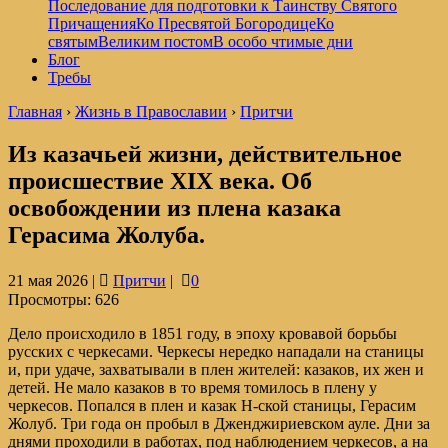
Последование для подготовки к Таинству Святого
Причащения
Ко Пресвятой Богородице
Ко
святым
Великим постом
В особо чтимые дни
Блог
Требы
Главная
›
Жизнь в Православии
›
Притчи
Из казачьей жизни, действительное
происшествие XIX века. Об
освобождении из плена казака
Герасима Жолуба.
21 мая 2026 |
Притчи
|
0
Просмотры:
626
Дело происходило в 1851 году, в эпоху кровавой борьбы
русских с черкесами. Черкесы нередко нападали на станицы
и, при удаче, захватывали в плен жителей: казаков, их жен и
детей. Не мало казаков в то время томилось в плену у
черкесов. Попался в плен и казак Н-ской станицы, Герасим
Жолуб. Три года он пробыл в Дженджириевском ауле. Дни за
днями проходили в работах, под наблюдением черкесов, а на