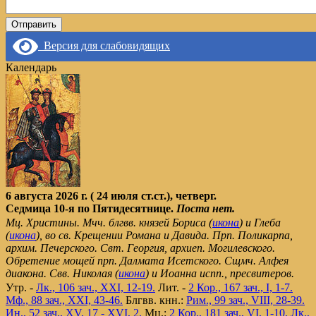
Версия для слабовидящих
Календарь
6 августа 2026 г. ( 24 июля ст.ст.), четверг.
Седмица 10-я по Пятидесятнице.
Поста нет.
Мц. Христины. Мчч. блгвв. князей Бориса (
икона
) и Глеба
(
икона
), во св. Крещении Романа и Давида. Прп. Поликарпа,
архим. Печерского. Свт. Георгия, архиеп. Могилевского.
Обретение мощей прп. Далмата Исетского. Сщмч. Алфея
диакона. Свв. Николая (
икона
) и Иоанна испп., пресвитеров.
Утр. -
Лк., 106 зач., XXI, 12-19.
Лит. -
2 Кор., 167 зач., I, 1-7.
Мф., 88 зач., XXI, 43-46.
Блгвв. кнн.:
Рим., 99 зач., VIII, 28-39.
Ин., 52 зач., XV, 17 - XVI, 2.
Мц.:
2 Кор., 181 зач., VI, 1-10.
Лк.,