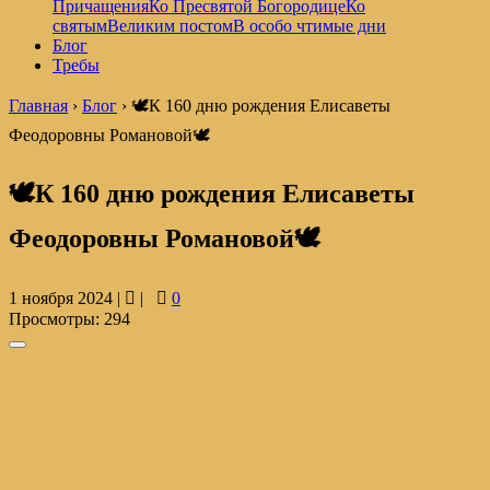
Причащения
Ко Пресвятой Богородице
Ко
святым
Великим постом
В особо чтимые дни
Блог
Требы
Главная
›
Блог
›
🕊️К 160 дню рождения Елисаветы
Феодоровны Романовой🕊️
🕊️К 160 дню рождения Елисаветы
Феодоровны Романовой🕊️
1 ноября 2024 |
|
0
Просмотры:
294