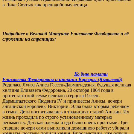
в Лике Святых как преподобномученица.
Подробнее о Великой Матушке Елисавете Феодоровне и её
служении на страницах:
Ко дню памяти
Елисаветы Феодоровны и инокини Варвары (Яковлевой)
.
Родилась Луиза Алиса Гессен-Дармштадская, будущая великая
княгиня Елизавета Федоровна, 20 октября 1864 года в
протестантской семье великого герцога Гессен-
Дармштадтского Людвига IV и принцессы Алисы, дочери
английской королевы Виктории. Элла была вторым ребенком
в семье. Дети воспитывались в традициях старой Англии. Их
жизнь проходила по строго установленному матерью
регламенту. Детская одежда и еда были очень простыми. Три
старшие дочери сами выполняли домашнюю работу: убирали
комнаты, постели, топили камин. Впоследствии, уже будучи