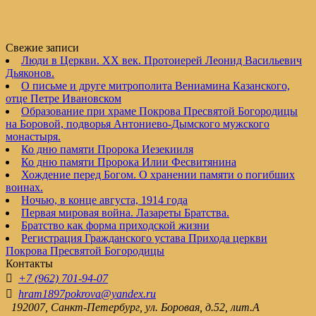
Свежие записи
Люди в Церкви. XX век. Протоиерей Леонид Васильевич
Дьяконов.
О письме и друге митрополита Вениамина Казанского,
отце Петре Ивановском
Образование при храме Покрова Пресвятой Богородицы
на Боровой, подворья Антониево-Дымского мужского
монастыря.
Ко дню памяти Пророка Иезекииля
Ко дню памяти Пророка Илии Фесвитянина
Хождение перед Богом. О хранении памяти о погибших
воинах.
Ночью, в конце августа, 1914 года
Первая мировая война. Лазареты Братства.
Братство как форма приходской жизни
Регистрация Гражданского устава Прихода церкви
Покрова Пресвятой Богородицы
Контакты
+7 (962) 701-94-07
hram1897pokrova@yandex.ru
192007, Санкт-Петербург, ул. Боровая, д.52, лит.А