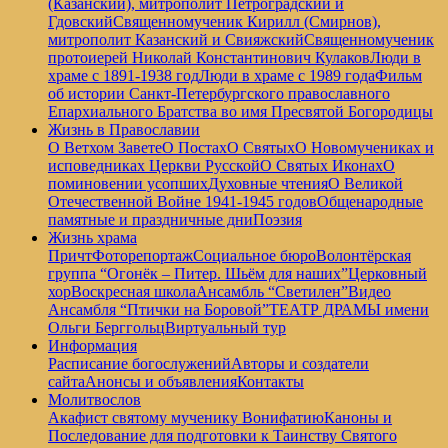
(Казанский), митрополит Петроградский и
Гдовский
Священномученик Кирилл (Смирнов),
митрополит Казанский и Свияжский
Священномученик
протоиерей Николай Константинович Кулаков
Люди в
храме с 1891-1938 год
Люди в храме с 1989 года
Фильм
об истории Санкт-Петербургского православного
Епархиального Братства во имя Пресвятой Богородицы
Жизнь в Православии
О Ветхом Завете
О Постах
О Святых
О Новомучениках и
исповедниках Церкви Русской
О Святых Иконах
О
поминовении усопших
Духовные чтения
О Великой
Отечественной Войне 1941-1945 годов
Общенародные
памятные и праздничные дни
Поэзия
Жизнь храма
Причт
Фоторепортаж
Социальное бюро
Волонтёрская
группа “Огонёк – Питер. Шьём для наших”
Церковный
хор
Воскресная школа
Ансамбль “Светилен”
Видео
Ансамбля “Птички на Боровой”
ТЕАТР ДРАМЫ имени
Ольги Берггольц
Виртуальный тур
Информация
Расписание богослужений
Авторы и создатели
сайта
Анонсы и объявления
Контакты
Молитвослов
Акафист святому мученику Вонифатию
Каноны и
Последование для подготовки к Таинству Святого