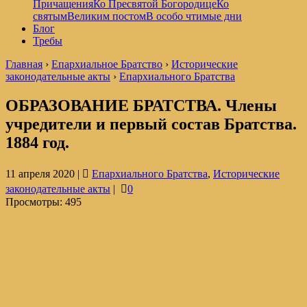
Причащения
Ко Пресвятой Богородице
Ко
святым
Великим постом
В особо чтимые дни
Блог
Требы
Главная
›
Епархиальное Братство
›
Исторические
законодательные акты
›
Епархиального Братства
ОБРАЗОВАНИЕ БРАТСТВА. Члены
учредители и первый состав Братства.
1884 год.
11 апреля 2020 |
Епархиального Братства
,
Исторические
законодательные акты
|
0
Просмотры:
495