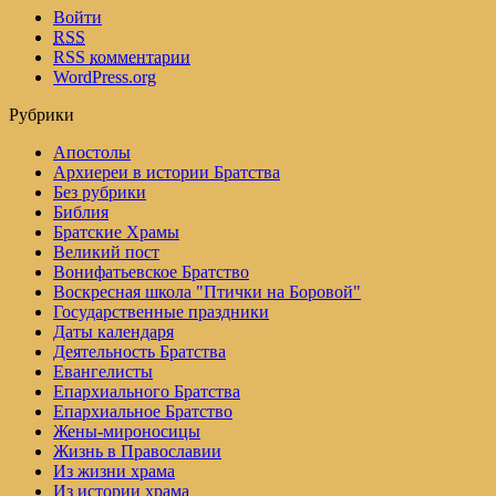
Войти
RSS
RSS
комментарии
WordPress.org
Рубрики
Апостолы
Архиереи в истории Братства
Без рубрики
Библия
Братские Храмы
Великий пост
Вонифатьевское Братство
Воскресная школа "Птички на Боровой"
Государственные праздники
Даты календаря
Деятельность Братства
Евангелисты
Епархиального Братства
Епархиальное Братство
Жены-мироносицы
Жизнь в Православии
Из жизни храма
Из истории храма