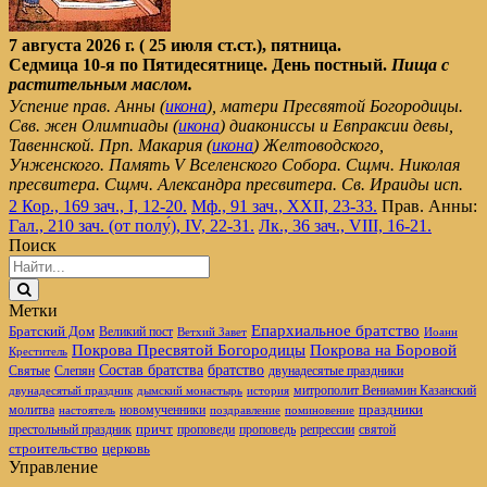
7 августа 2026 г. ( 25 июля ст.ст.), пятница.
Седмица 10-я по Пятидесятнице. День постный.
Пища с
растительным маслом.
Успение прав. Анны (
икона
), матери Пресвятой Богородицы.
Свв. жен Олимпиады (
икона
) диакониссы и Евпраксии девы,
Тавеннской. Прп. Макария (
икона
) Желтоводского,
Унженского. Память V Вселенского Собора. Сщмч. Николая
пресвитера. Сщмч. Александра пресвитера. Св. Ираиды исп.
2 Кор., 169 зач., I, 12-20.
Мф., 91 зач., XXII, 23-33.
Прав. Анны:
Гал., 210 зач. (от полу́), IV, 22-31.
Лк., 36 зач., VIII, 16-21.
Поиск
Метки
Епархиальное братство
Братский Дом
Великий пост
Ветхий Завет
Иоанн
Покрова Пресвятой Богородицы
Покрова на Боровой
Креститель
братство
Состав братства
Святые
Слепян
двунадесятые праздники
митрополит Вениамин Казанский
двунадесятый праздник
дымский монастырь
история
новомученники
праздники
молитва
настоятель
поздравление
поминовение
престольный праздник
причт
проповеди
репрессии
проповедь
святой
церковь
строительство
Управление