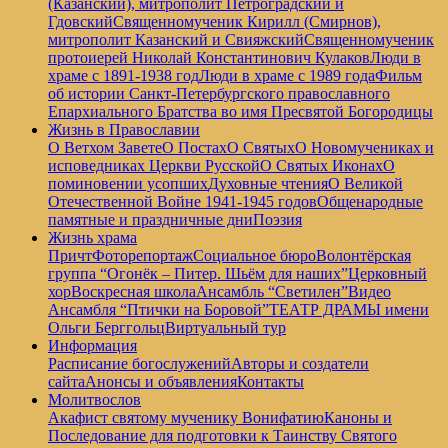
(Казанский), митрополит Петроградский и
Гдовский
Священномученик Кирилл (Смирнов),
митрополит Казанский и Свияжский
Священномученик
протоиерей Николай Константинович Кулаков
Люди в
храме с 1891-1938 год
Люди в храме с 1989 года
Фильм
об истории Санкт-Петербургского православного
Епархиального Братства во имя Пресвятой Богородицы
Жизнь в Православии
О Ветхом Завете
О Постах
О Святых
О Новомучениках и
исповедниках Церкви Русской
О Святых Иконах
О
поминовении усопших
Духовные чтения
О Великой
Отечественной Войне 1941-1945 годов
Общенародные
памятные и праздничные дни
Поэзия
Жизнь храма
Причт
Фоторепортаж
Социальное бюро
Волонтёрская
группа “Огонёк – Питер. Шьём для наших”
Церковный
хор
Воскресная школа
Ансамбль “Светилен”
Видео
Ансамбля “Птички на Боровой”
ТЕАТР ДРАМЫ имени
Ольги Берггольц
Виртуальный тур
Информация
Расписание богослужений
Авторы и создатели
сайта
Анонсы и объявления
Контакты
Молитвослов
Акафист святому мученику Вонифатию
Каноны и
Последование для подготовки к Таинству Святого