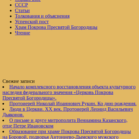
СССР
Статьи
Толкования и объяснения
Успенский пост
Храм Покрова Пресвятой Богородицы
Чтение
Свежие записи
Начало комплексного восстановления объекта культурного
наследия федерального значения «Церковь Покрова
Пресвятой Богородицы».
Протоиерей Николай Иоаннович Рукин. Ко дню рождения.
Люди в Церкви. XX век. Протоиерей Леонид Васильевич
Дьяконов.
О письме и друге митрополита Вениамина Казанского,
отце Петре Ивановском
Образование при храме Покрова Пресвятой Богородицы
на Боровой, подворья Антониево-Дымского мужского