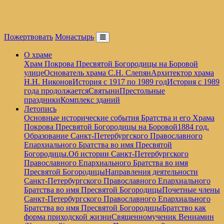
Пожертвовать
Монастырь
О храме
Храм Покрова Пресвятой Богородицы на Боровой
улице
Основатель храма С.Н. Слепян
Архитектор храма
Н.Н. Никонов
История с 1917 по 1989 год
История с 1989
года продолжается
Святыни
Престольные
праздники
Комплекс зданий
Летопись
Основные исторические события Братства и его Храма
Покрова Пресвятой Богородицы на Боровой
1884 год.
Образование Санкт-Петербургского Православного
Епархиального Братства во имя Пресвятой
Богородицы.
Об истории Санкт-Петербургского
Православного Епархиального Братства во имя
Пресвятой Богородицы
Направления деятельности
Санкт-Петербургского Православного Епархиального
Братства во имя Пресвятой Богородицы
Почетные члены
Санкт-Петербургского Православного Епархиального
Братства во имя Пресвятой Богородицы
Братство как
форма приходской жизни
Священномученик Вениамин