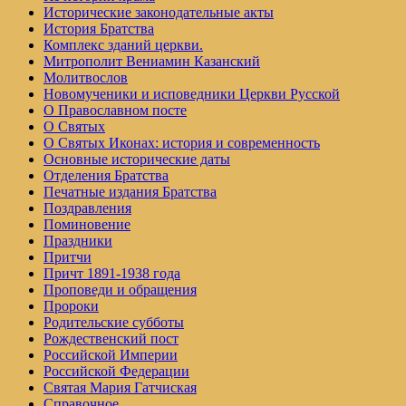
Исторические законодательные акты
История Братства
Комплекс зданий церкви.
Митрополит Вениамин Казанский
Молитвослов
Но­во­му­че­ни­ки и ис­по­вед­ни­ки Церк­ви Рус­ской
О Православном посте
О Святых
О Святых Иконах: история и современность
Основные исторические даты
Отделения Братства
Печатные издания Братства
Поздравления
Поминовение
Праздники
Притчи
Причт 1891-1938 года
Проповеди и обращения
Пророки
Родительские субботы
Рождественский пост
Российской Империи
Российской Федерации
Святая Мария Гатчиская
Справочное