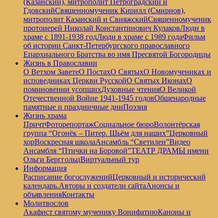
(Казанский), митрополит Петроградский и
Гдовский
Священномученик Кирилл (Смирнов),
митрополит Казанский и Свияжский
Священномученик
протоиерей Николай Константинович Кулаков
Люди в
храме с 1891-1938 год
Люди в храме с 1989 года
Фильм
об истории Санкт-Петербургского православного
Епархиального Братства во имя Пресвятой Богородицы
Жизнь в Православии
О Ветхом Завете
О Постах
О Святых
О Новомучениках и
исповедниках Церкви Русской
О Святых Иконах
О
поминовении усопших
Духовные чтения
О Великой
Отечественной Войне 1941-1945 годов
Общенародные
памятные и праздничные дни
Поэзия
Жизнь храма
Причт
Фоторепортаж
Социальное бюро
Волонтёрская
группа “Огонёк – Питер. Шьём для наших”
Церковный
хор
Воскресная школа
Ансамбль “Светилен”
Видео
Ансамбля “Птички на Боровой”
ТЕАТР ДРАМЫ имени
Ольги Берггольц
Виртуальный тур
Информация
Расписание богослужений
Церковный и исторический
календарь.
Авторы и создатели сайта
Анонсы и
объявления
Контакты
Молитвослов
Акафист святому мученику Вонифатию
Каноны и