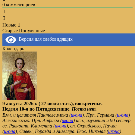
0
комментариев
Новые
Старые
Популярные
Версия для слабовидящих
Календарь
9 августа 2026 г. ( 27 июля ст.ст.), воскресенье.
Неделя 10-я по Пятидесятнице.
Поста нет.
Вмч. и целителя Пантелеимона (
икона
). Прп. Германа (
икона
)
Аляскинского. Прп. Анфисы (
икона
) исп., игумении и 90 сестер
ее. Равноапп. Климента (
икона
), еп. Охридского, Наума
(
икона
), Саввы, Горазда и Ангеляра. Блж. Николая (
икона
)