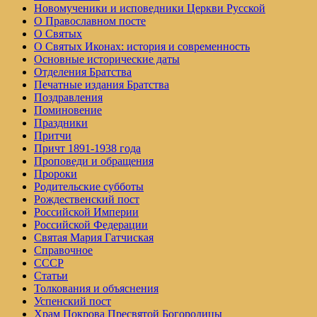
Но­во­му­че­ни­ки и ис­по­вед­ни­ки Церк­ви Рус­ской
О Православном посте
О Святых
О Святых Иконах: история и современность
Основные исторические даты
Отделения Братства
Печатные издания Братства
Поздравления
Поминовение
Праздники
Притчи
Причт 1891-1938 года
Проповеди и обращения
Пророки
Родительские субботы
Рождественский пост
Российской Империи
Российской Федерации
Святая Мария Гатчиская
Справочное
СССР
Статьи
Толкования и объяснения
Успенский пост
Храм Покрова Пресвятой Богородицы