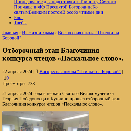
Последование для подготовки к Таинству Святого
Причащения
Ко Пресвятой Богородице
Ко
святым
Великим постом
В особо чтимые дни
Блог
Требы
Главная
›
Из жизни храма
›
Воскресная школа "Птички на
Боровой"
Отборочный этап Благочиния
конкурса чтецов «Пасхальное слово».
22 апреля 2024 |
Воскресная школа "Птички на Боровой"
|
0
Просмотры:
738
21 апреля 2024 года в церкви Святого Великомученика
Георгия Победоносца в Купчино прошел отборочный этап
Благочиния конкурса чтецов «Пасхальное слово».