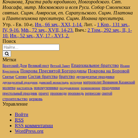
Кочанова, Христа ради юродивого, Новгородского. Свт.
Иоасафа, митр. Московского и всея Руси. Собор Смоленских
святых. Сщмч. Амвросия, еп. Сарапульского. Сщмч. Платона
и Пантелеимона пресвитера. Сщмч. Иоанна пресвитера.
Утр. - Ев. 10-е,
Ин., 66 зач., XXI, 1-14.
Лит. -
1 Кор., 131 зач.,
IV, 9-16.
Мф., 72 зач., XVII, 14-23.
Вмч.:
2 Тим., 292 зач., II, 1-
10.
Ин., 52 зач., XV, 17 - XVI, 2.
Поиск
Метки
Епархиальное братство
Братский Дом
Великий пост
Ветхий Завет
Иоанн
Покрова Пресвятой Богородицы
Покрова на Боровой
Креститель
братство
Состав братства
Святые
Слепян
двунадесятые праздники
митрополит Вениамин Казанский
двунадесятый праздник
дымский монастырь
история
новомученники
праздники
молитва
настоятель
поздравление
поминовение
престольный праздник
причт
проповеди
репрессии
проповедь
святой
церковь
строительство
Управление
Войти
RSS
RSS
комментарии
WordPress.org