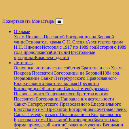
Пожертвовать
Монастырь
О храме
Храм Покрова Пресвятой Богородицы на Боровой
улице
Основатель храма С.Н. Слепян
Архитектор храма
Н.Н. Никонов
История с 1917 по 1989 год
История с 1989
года продолжается
Святыни
Престольные
праздники
Комплекс зданий
Летопись
Основные исторические события Братства и его Храма
Покрова Пресвятой Богородицы на Боровой
1884 год.
Образование Санкт-Петербургского Православного
Епархиального Братства во имя Пресвятой
Богородицы.
Об истории Санкт-Петербургского
Православного Епархиального Братства во имя
Пресвятой Богородицы
Направления деятельности
Санкт-Петербургского Православного Епархиального
Братства во имя Пресвятой Богородицы
Почетные члены
Санкт-Петербургского Православного Епархиального
Братства во имя Пресвятой Богородицы
Братство как
форма приходской жизни
Священномученик Вениамин