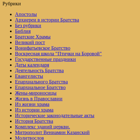
Рубрики
Апостолы
Архиереи в истории Братства
Без рубрики
Библия
Братские Храмы
Великий пост
Вонифатьевское Братство
Воскресная школа "Птички на Боровой"
Государственные праздники
Даты календаря
Деятельность Братства
Евангелисты
Епархиального Братства
Епархиальное Братство
Жены-мироносицы
Жизнь в Православии
Из жизни храма
Из истории храма
Исторические законодательные акты
История Братства
Комплекс зданий церкви.
Митрополит Вениамин Казанский
Молитвослов