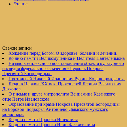
Чтение
Свежие записи
Хождение перед Богом. О здоровье, болезни и лечении.
Ко дню памяти Великомученика и Целителя Пантелеимона
Начало комплексного восстановления объекта культурного
наследия федерального значения «Церковь Покрова
Пресвятой Богородицы».
Протоиерей Николай Иоаннович Рукин. Ко дню рождения.
Люди в Церкви. XX век. Протоиерей Леонид Васильевич
Дьяконов.
О письме и друге митрополита Вениамина Казанского,
отце Петре Ивановском
Образование при храме Покрова Пресвятой Богородицы
на Боровой, подворья Антониево-Дымского мужского
монастыря.
Ко дню памяти Пророка Иезекииля
Ко дню памяти Пророка Илии Фесвитянина