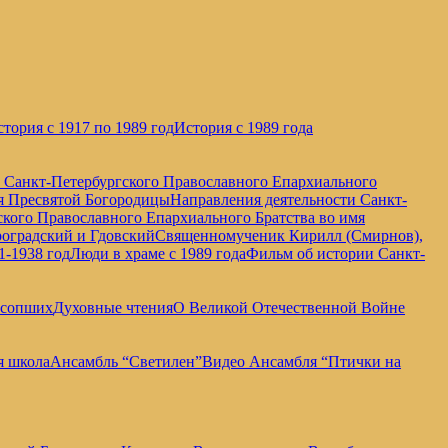
тория с 1917 по 1989 год
История с 1989 года
е Санкт-Петербургского Православного Епархиального
мя Пресвятой Богородицы
Направления деятельности Санкт-
кого Православного Епархиального Братства во имя
оградский и Гдовский
Священномученик Кирилл (Смирнов),
1-1938 год
Люди в храме с 1989 года
Фильм об истории Санкт-
усопших
Духовные чтения
О Великой Отечественной Войне
я школа
Ансамбль “Светилен”
Видео Ансамбля “Птички на