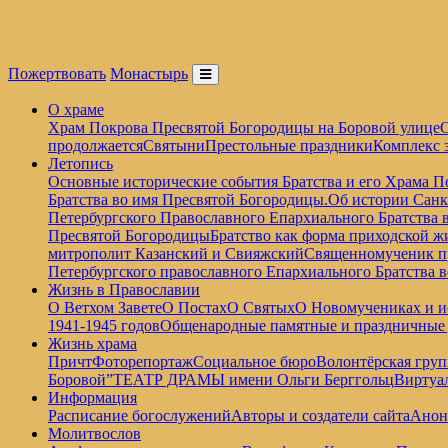
Пожертвовать
Монастырь
О храме
Храм Покрова Пресвятой Богородицы на Боровой улице
О
продолжается
Святыни
Престольные праздники
Комплекс 
Летопись
Основные исторические события Братства и его Храма П
Братства во имя Пресвятой Богородицы.
Об истории Санк
Петербургского Православного Епархиального Братства 
Пресвятой Богородицы
Братство как форма приходской ж
митрополит Казанский и Свияжский
Священномученик пр
Петербургского православного Епархиального Братства 
Жизнь в Православии
О Ветхом Завете
О Постах
О Святых
О Новомучениках и и
1941-1945 годов
Общенародные памятные и праздничные
Жизнь храма
Причт
Фоторепортаж
Социальное бюро
Волонтёрская груп
Боровой”
ТЕАТР ДРАМЫ имени Ольги Берггольц
Виртуа
Информация
Расписание богослужений
Авторы и создатели сайта
Анон
Молитвослов