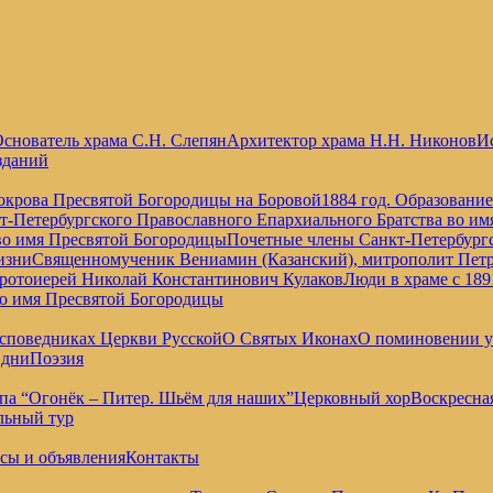
снователь храма С.Н. Слепян
Архитектор храма Н.Н. Никонов
Ис
зданий
окрова Пресвятой Богородицы на Боровой
1884 год. Образовани
т-Петербургского Православного Епархиального Братства во и
во имя Пресвятой Богородицы
Почетные члены Санкт-Петербургс
изни
Священномученик Вениамин (Казанский), митрополит Петр
отоиерей Николай Константинович Кулаков
Люди в храме с 189
во имя Пресвятой Богородицы
споведниках Церкви Русской
О Святых Иконах
О поминовении 
 дни
Поэзия
па “Огонёк – Питер. Шьём для наших”
Церковный хор
Воскресна
льный тур
сы и объявления
Контакты