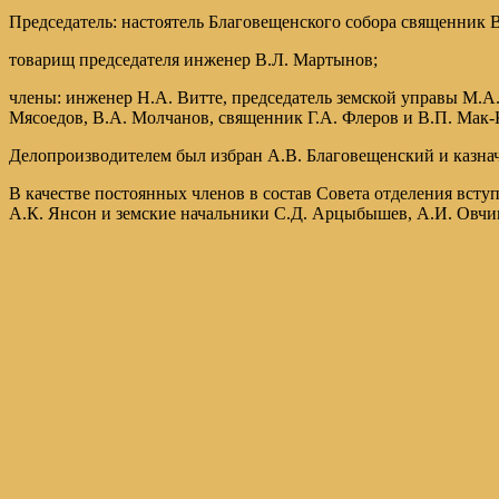
Председатель: настоятель Благовещенского собора священник
товарищ председателя инженер В.Л. Мартынов;
члены: инженер Н.А. Витте, председатель земской управы М.А.
Мясоедов, В.А. Молчанов, священник Г.А. Флеров и В.П. Мак-
Делопроизводителем был избран А.В. Благовещенский и казнач
В качестве постоянных членов в состав Совета отделения вст
А.К. Янсон и земские начальники С.Д. Арцыбышев, А.И. Овчин