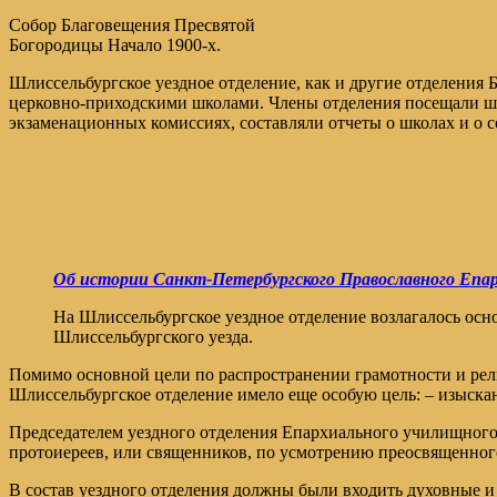
Собор Благовещения Пресвятой
Богородицы Начало 1900-х.
Шлиссельбургское уездное отделение, как и другие отделен
церковно-приходскими школами. Члены отделения посещали шк
экзаменационных комиссиях, составляли отчеты о школах и о 
Об истории Санкт-Петербургского Православного Епа
На Шлиссельбургское уездное отделение возлагалось ос
Шлиссельбургского уезда.
Помимо основной цели по распространении грамотности и рел
Шлиссельбургское отделение имело еще особую цель: – изыска
Председателем уездного отделения Епархиального училищного 
протоиереев, или священников, по усмотрению преосвященног
В состав уездного отделения должны были входить духовные 