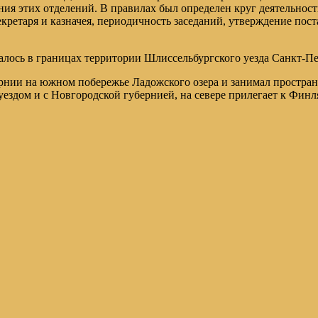
ия этих отделений. В правилах был определен круг деятельност
секретаря и казначея, периодичность заседаний, утверждение по
алось в границах территории Шлиссельбургского уезда Санкт-Пе
нии на южном побережье Ладожского озера и занимал пространст
ездом и с Новгородской губернией, на севере прилегает к Финля