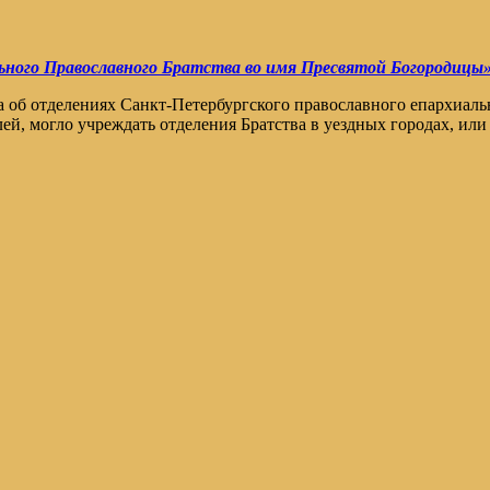
ного Православного Братства во имя Пресвятой Богородицы
 об отделениях Санкт-Петербургского православного епархиальн
ей, могло учреждать отделения Братства в уездных городах, или