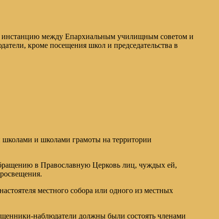
ную инстанцию между Епархиальным училищным советом и
атели, кроме посещения школ и председательства в
и школами и школами грамоты на территории
бращению в Православную Церковь лиц, чуждых ей,
просвещения.
астоятеля местного собора или одного из местных
вященники-наблюдатели должны были состоять членами