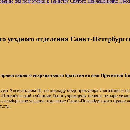
ование для подготовки к Таинству Святого Причащения
Ко Прес
о уездного отделения Санкт-Петербургс
 православного епархиального братства во имя Пресвятой Бо
сии Александром III, по докладу обер-прокурора Святейшего п
т-Петербургской губернии были учреждены первые четыре уездн
сельбургское уездное отделение Санкт-Петербургского правосл
.ст.).