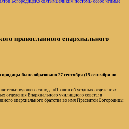
вятой Богородице
Ко святым
Великим постом
В особо чтимые
кого православного епархиального
городицы было образовано 27 сентября (15 сентября по
равительствующего синода «Правил об уездных отделениях
ых отделения Епархиального училищного совета: в
авного епархиального братства во имя Пресвятой Богородицы