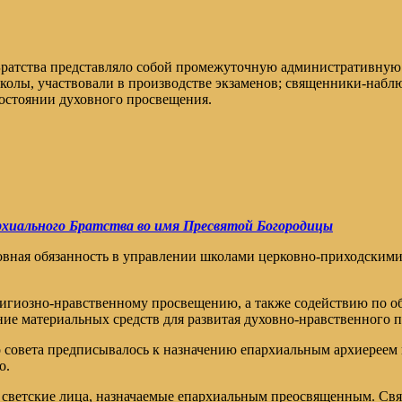
ия Братства представляло собой промежуточную административ
олы, участвовали в производстве экзаменов; священники-наблюд
состоянии духовного просвещения.
рхиального Братства во имя Пресвятой Богородицы
новная обязанность в управлении школами церковно-приходским
игиозно-нравственному просвещению, а также содействию по о
ние материальных средств для развитая духовно-нравственного 
совета предписывалось к назначению епархиальным архиереем н
о.
и светские лица, назначаемые епархиальным преосвященным. С