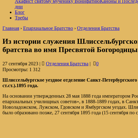
Акафист святому мученику Вонифатию
Каноны и Послед
дни
Блог
Требы
Главная
›
Епархиальное Братство
›
Отделения Братства
Из истории служения Шлиссельбургског
братства во имя Пресвятой Богородицы
27 сентября 2023 |
Отделения Братства
|
0
Просмотры:
1 312
Шлиссельбургское уездное отделение Санкт-Петербургского
ст.ст.).1895 года.
На основании утвержденных 28 мая 1888 года императором Рос
епархиальных училищных советов», в 1888-1889 годах, в Санк
Новоладожском, Лужском, Гдовском и Ямбургском уездах. Шлис
было образовано позже, 27 сентября 1895 года (15 сентября по ст