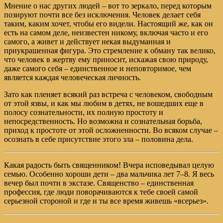
Мнение о нас других людей – вот то зеркало, перед которым
позируют почти все без исключения. Человек делает себя
таким, каким хочет, чтобы его видели. Настоящий же, как он
есть на самом деле, неизвестен никому, включая часто и его
самого, а живет и действует некая выдуманная и
приукрашенная фигура. Это стремление к обману так велико,
что человек в жертву ему приносит, искажая свою природу,
даже самого себя – единственное и неповторимое, чем
является каждая человеческая личность.
Зато как пленяет всякий раз встреча с человеком, свободным
от этой язвы, и как мы любим в детях, не вошедших еще в
полосу сознательности, их полную простоту и
непосредственность. Но возможна и сознательная борьба,
приход к простоте от этой осложненности. Во всяком случае –
осознать в себе присутствие этого зла – половина дела.
Какая радость быть священником! Вчера исповедывал целую
семью. Особенно хороши дети – два мальчика лет 7–8. Я весь
вечер был почти в экстазе. Священство – единственная
профессия, где люди поворачиваются к тебе своей самой
серьезной стороной и где и ты все время живешь «всерьез».