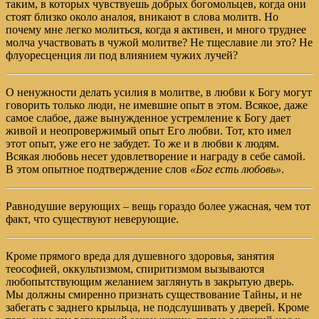
таким, в которых чувствуешь добрых богомольцев, когда они
стоят близко около аналоя, вникают в слова молитв. Но
почему мне легко молиться, когда я активен, и много труднее
молча участвовать в чужой молитве? Не тщеславие ли это? Не
флуоресценция ли под влиянием чужих лучей?
О ненужности делать усилия в молитве, в любви к Богу могут
говорить только люди, не имевшие опыт в этом. Всякое, даже
самое слабое, даже вынужденное устремление к Богу дает
живой и неопровержимый опыт Его любви. Тот, кто имел
этот опыт, уже его не забудет. То же и в любви к людям.
Всякая любовь несет удовлетворение и награду в себе самой.
В этом опытное подтверждение слов
«Бог есть любовь»
.
Равнодушие верующих – вещь гораздо более ужасная, чем тот
факт, что существуют неверующие.
Кроме прямого вреда для душевного здоровья, занятия
теософией, оккультизмом, спиритизмом вызываются
любопытствующим желанием заглянуть в закрытую дверь.
Мы должны смиренно признать существование Тайны, и не
забегать с заднего крыльца, не подслушивать у дверей. Кроме