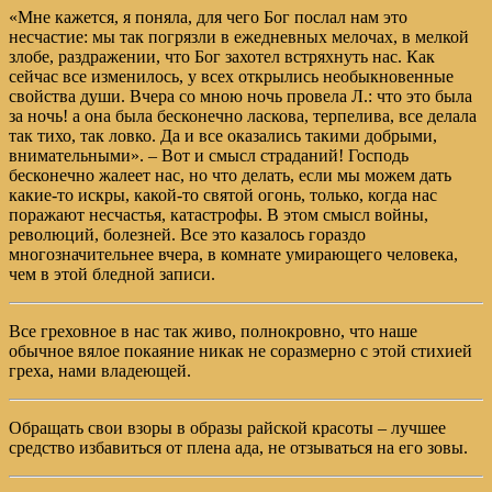
«Мне кажется, я поняла, для чего Бог послал нам это
несчастие: мы так погрязли в ежедневных мелочах, в мелкой
злобе, раздражении, что Бог захотел встряхнуть нас. Как
сейчас все изменилось, у всех открылись необыкновенные
свойства души. Вчера со мною ночь провела Л.: что это была
за ночь! а она была бесконечно ласкова, терпелива, все делала
так тихо, так ловко. Да и все оказались такими добрыми,
внимательными». – Вот и смысл страданий! Господь
бесконечно жалеет нас, но что делать, если мы можем дать
какие-то искры, какой-то святой огонь, только, когда нас
поражают несчастья, катастрофы. В этом смысл войны,
революций, болезней. Все это казалось гораздо
многозначительнее вчера, в комнате умирающего человека,
чем в этой бледной записи.
Все греховное в нас так живо, полнокровно, что наше
обычное вялое покаяние никак не соразмерно с этой стихией
греха, нами владеющей.
Обращать свои взоры в образы райской красоты – лучшее
средство избавиться от плена ада, не отзываться на его зовы.