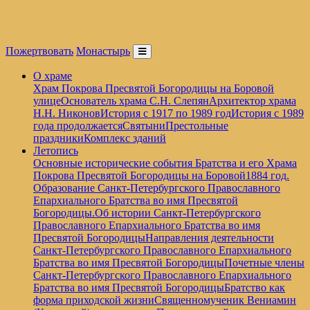
Пожертвовать
Монастырь
О храме
Храм Покрова Пресвятой Богородицы на Боровой
улице
Основатель храма С.Н. Слепян
Архитектор храма
Н.Н. Никонов
История с 1917 по 1989 год
История с 1989
года продолжается
Святыни
Престольные
праздники
Комплекс зданий
Летопись
Основные исторические события Братства и его Храма
Покрова Пресвятой Богородицы на Боровой
1884 год.
Образование Санкт-Петербургского Православного
Епархиального Братства во имя Пресвятой
Богородицы.
Об истории Санкт-Петербургского
Православного Епархиального Братства во имя
Пресвятой Богородицы
Направления деятельности
Санкт-Петербургского Православного Епархиального
Братства во имя Пресвятой Богородицы
Почетные члены
Санкт-Петербургского Православного Епархиального
Братства во имя Пресвятой Богородицы
Братство как
форма приходской жизни
Священномученик Вениамин