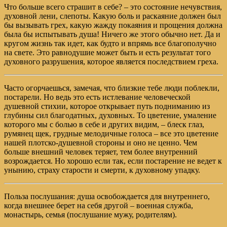
Что больше всего страшит в себе? – это состояние нечувствия,
духовной лени, слепоты. Какую боль и раскаяние должен был
бы вызывать грех, какую жажду покаяния и прощения должна
была бы испытывать душа! Ничего же этого обычно нет. Да и
кругом жизнь так идет, как будто и впрямь все благополучно
на свете. Это равнодушие может быть и есть результат того
духовного разрушения, которое является последствием греха.
Часто огорчаешься, замечая, что близкие тебе люди поблекли,
постарели. Но ведь это есть истлевание человеческой
душевной стихии, которое открывает путь подниманию из
глубины сил благодатных, духовных. То цветение, умаление
которого мы с болью в себе и других видим, – блеск глаз,
румянец щек, грудные мелодичные голоса – все это цветение
нашей плотско-душевной стороны и оно не ценно. Чем
больше внешний человек теряет, тем более внутренний
возрождается. Но хорошо если так, если постарение не ведет к
унынию, страху старости и смерти, к духовному упадку.
Польза послушания: душа освобождается для внутреннего,
когда внешнее берет на себя другой – военная служба,
монастырь, семья (послушание мужу, родителям).