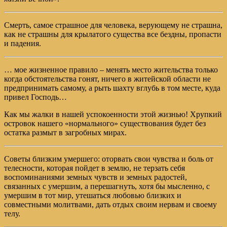
Смерть, самое страшное для человека, верующему не страшна,
как не страшны для крылатого существа все бездны, пропасти
и падения.
… мое жизненное правило – менять место жительства только
когда обстоятельства гонят, ничего в житейской области не
предпринимать самому, а рыть шахту вглубь в том месте, куда
привел Господь…
Как мы жалки в нашей успокоенности этой жизнью! Хрупкий
островок нашего «нормального» существования будет без
остатка размыт в загробных мирах.
Советы близким умершего: оторвать свои чувства и боль от
телесности, которая пойдет в землю, не терзать себя
воспоминаниями земных чувств и земных радостей,
связанных с умершим, а перешагнуть, хотя бы мысленно, с
умершим в тот мир, утешаться любовью близких и
совместными молитвами, дать отдых своим нервам и своему
телу.