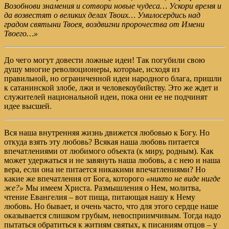
Возобнови знамения и сотвори новые чудеса… Ускори время и
да возвестят о великих делах Твоих… Умилосердись над
градом святыни Твоея, воздвигни пророчества от Имени
Твоего…»
До чего могут довести ложные идеи! Так погубили свою
душу многие революционеры, которые, исходя из
правильной, но ограниченной идеи народного блага, пришли
к сатанинской злобе, лжи и человекоубийству. Это же ждет и
служителей национальной идеи, пока они ее не подчинят
идее высшей.
Вся наша внутренняя жизнь движется любовью к Богу. Но
откуда взять эту любовь? Всякая наша любовь питается
впечатлениями от любимого объекта (к миру, родным). Как
может удержаться и не завянуть наша любовь, а с нею и наша
вера, если она не питается никакими впечатлениями? Но
какие же впечатления от Бога, которого
«никто не виде нигде
же?»
Мы имеем Христа. Размышления о Нем, молитва,
чтение Евангелия – вот пища, питающая нашу к Нему
любовь. Но бывает, и очень часто, что для этого сердце наше
оказывается слишком грубым, невосприимчивым. Тогда надо
пытаться обратиться к житиям святых, к писаниям отцов – у