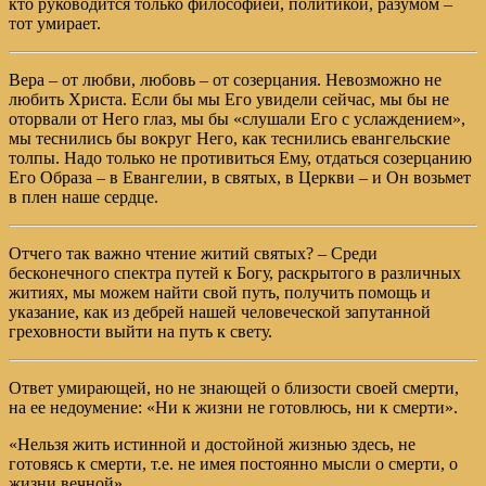
кто руководится только философией, политикой, разумом –
тот умирает.
Вера – от любви, любовь – от созерцания. Невозможно не
любить Христа. Если бы мы Его увидели сейчас, мы бы не
оторвали от Него глаз, мы бы «слушали Его с услаждением»,
мы теснились бы вокруг Него, как теснились евангельские
толпы. Надо только не противиться Ему, отдаться созерцанию
Его Образа – в Евангелии, в святых, в Церкви – и Он возьмет
в плен наше сердце.
Отчего так важно чтение житий святых? – Среди
бесконечного спектра путей к Богу, раскрытого в различных
житиях, мы можем найти свой путь, получить помощь и
указание, как из дебрей нашей человеческой запутанной
греховности выйти на путь к свету.
Ответ умирающей, но не знающей о близости своей смерти,
на ее недоумение: «Ни к жизни не готовлюсь, ни к смерти».
«Нельзя жить истинной и достойной жизнью здесь, не
готовясь к смерти, т.е. не имея постоянно мысли о смерти, о
жизни вечной».