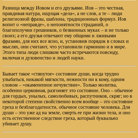
Разница между Иовом и его друзьями. Иов – это честная,
правдивая натура, ищущая «дела», а не слов, а те – люди
религиозной фразы, шаблона, традиционных формул. Иов
вопит о «неправде», о непонятности страданий, о
благополучии грешников, о безвинных муках – и не только
своих; а его друзья отвечают ему общими и лживыми
фразами, для них все ясно, и, установив порядок в словах и
мыслях, они считают, что установили гармонию и в мире.
Этого типа люди слишком часто встречаются повсюду,
включая и духовенство и людей науки.
Бывает такое «стянутое» состояние души, когда трудно
улыбаться, никакой мягкости, нежности ни к кому, одним
словом – «окамененное нечувствие». Только молитва,
особенно церковная, разгоняет это состояние. Оно – обычное
для гордых, унылых, самолюбивых, распутников, скряг; но в
некоторой степени свойственно всем вообще – это состояние
греха и безблагодатности, обычное состояние человека. Для
души – это уже ад на земле, смерть ее при жизни тела, и оно
есть естественное следствие греха, который буквально
убивает душу.