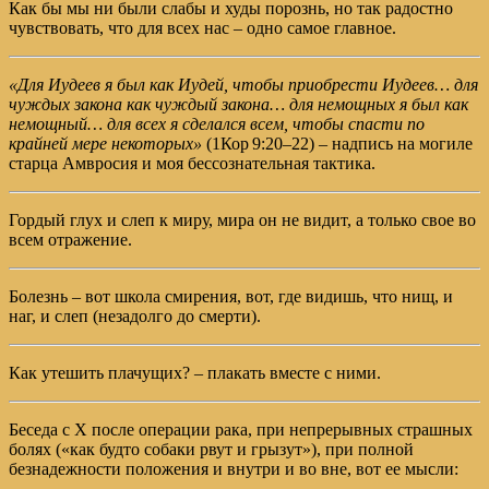
Как бы мы ни были слабы и худы порознь, но так радостно
чувствовать, что для всех нас – одно самое главное.
«Для Иудеев я был как Иудей, чтобы приобрести Иудеев… для
чуждых закона как чуждый закона… для немощных я был как
немощный… для всех я сделался всем, чтобы спасти по
крайней мере некоторых»
(
1Кор 9:20–22
) – надпись на могиле
старца Амвросия и моя бессознательная тактика.
Гордый глух и слеп к миру, мира он не видит, а только свое во
всем отражение.
Болезнь – вот школа смирения, вот, где видишь, что нищ, и
наг, и слеп (незадолго до смерти).
Как утешить плачущих? – плакать вместе с ними.
Беседа с Х после операции рака, при непрерывных страшных
болях («как будто собаки рвут и грызут»), при полной
безнадежности положения и внутри и во вне, вот ее мысли: