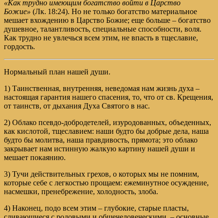
«Как трудно имеющим богатство войти в Царство
Божие»
(
Лк. 18:24
). Но не только богатство материальное
мешает вхождению в Царство Божие; еще больше – богатство
душевное, талантливость, специальные способности, воля.
Как трудно не увлечься всем этим, не впасть в тщеславие,
гордость.
Нормальный план нашей души.
1) Таинственная, внутренняя, неведомая нам жизнь духа –
настоящая гарантия нашего спасения, то, что от св. Крещения,
от таинств, от дыхания Духа Святого в нас.
2) Облако псевдо-добродетелей, изуродованных, объеденных,
как кислотой, тщеславием: наши будто бы добрые дела, наша
будто бы молитва, наша правдивость, прямота; это облако
закрывает нам истинную жалкую картину нашей души и
мешает покаянию.
3) Тучи действительных грехов, о которых мы не помним,
которые себе с легкостью прощаем: ежеминутное осуждение,
насмешки, пренебрежение, холодность, злоба.
4) Наконец, подо всем этим – глубокие, старые пласты,
сливающиеся с родовыми и общечеловеческими, – основные,