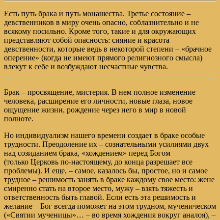
Есть путь брака и путь монашества. Третье состояние –
девственников в миру очень опасно, соблазнительно и не
всякому посильно. Кроме того, такие и для окружающих
представляют собой опасность: сияние и красота
девственности, которые ведь в некоторой степени – «брачное
оперение» (когда не имеют прямого религиозного смысла)
влекут к себе и возбуждают несчастные чувства.
Брак – просвящение, мистерия. В нем полное изменение
человека, расширение его личности, новые глаза, новое
ощущение жизни, рождение через него в мир в новой
полноте.
Но индивидуализм нашего времени создает в браке особые
трудности. Преодоление их – сознательными усилиями двух
над созиданием брака, «хождением» перед Богом
(только Церковь по-настоящему, до конца разрешает все
проблемы). И еще, – самое, казалось бы, простое, но и самое
трудное – решимость занять в браке каждому свое место: жене
смиренно стать на второе место, мужу – взять тяжесть и
ответственность быть главой. Если есть эта решимость и
желание – Бог всегда поможет на этом трудном, мученическом
(«Святии мученицы»… – во время хождения вокруг аналоя), –