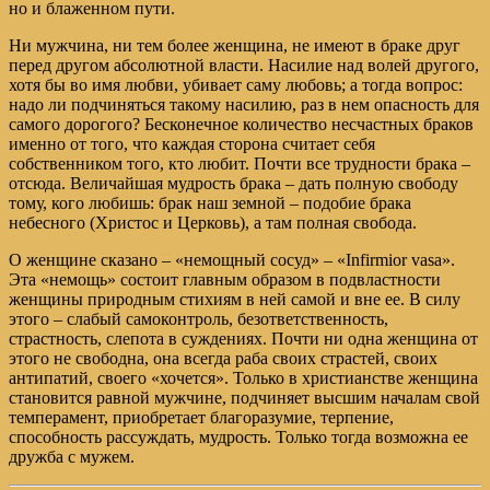
но и блаженном пути.
Ни мужчина, ни тем более женщина, не имеют в браке друг
перед другом абсолютной власти. Насилие над волей другого,
хотя бы во имя любви, убивает саму любовь; а тогда вопрос:
надо ли подчиняться такому насилию, раз в нем опасность для
самого дорогого? Бесконечное количество несчастных браков
именно от того, что каждая сторона считает себя
собственником того, кто любит. Почти все трудности брака –
отсюда. Величайшая мудрость брака – дать полную свободу
тому, кого любишь: брак наш земной – подобие брака
небесного (Христос и Церковь), а там полная свобода.
О женщине сказано – «немощный сосуд» – «Infirmior vasa».
Эта «немощь» состоит главным образом в подвластности
женщины природным стихиям в ней самой и вне ее. В силу
этого – слабый самоконтроль, безответственность,
страстность, слепота в суждениях. Почти ни одна женщина от
этого не свободна, она всегда раба своих страстей, своих
антипатий, своего «хочется». Только в христианстве женщина
становится равной мужчине, подчиняет высшим началам свой
темперамент, приобретает благоразумие, терпение,
способность рассуждать, мудрость. Только тогда возможна ее
дружба с мужем.