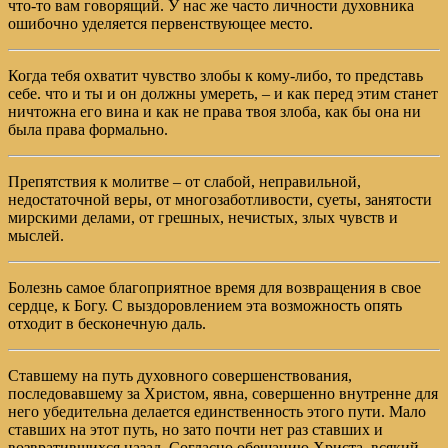
что-то вам говорящий. У нас же часто личности духовника
ошибочно уделяется первенствующее место.
Когда тебя охватит чувство злобы к кому-либо, то представь
себе. что и ты и он должны умереть, – и как перед этим станет
ничтожна его вина и как не права твоя злоба, как бы она ни
была права формально.
Препятствия к молитве – от слабой, неправильной,
недостаточной веры, от многозаботливости, суеты, занятости
мирскими делами, от грешных, нечистых, злых чувств и
мыслей.
Болезнь самое благоприятное время для возвращения в свое
сердце, к Богу. С выздоровлением эта возможность опять
отходит в бесконечную даль.
Ставшему на путь духовного совершенствования,
последовавшему за Христом, явна, совершенно внутренне для
него убедительна делается единственность этого пути. Мало
ставших на этот путь, но зато почти нет раз ставших и
возвратившихся назад. Согласно обещанию Христа, всякий