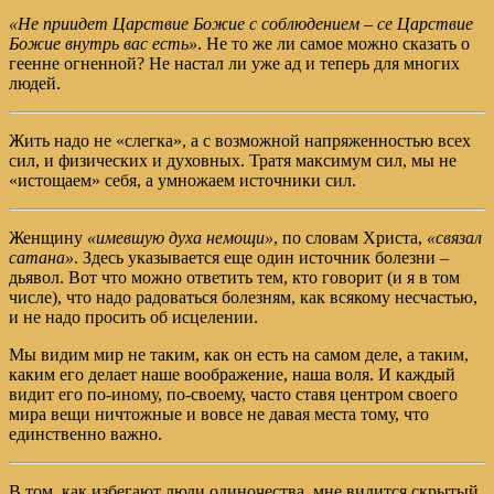
«Не приидет Царствие Божие с соблюдением – се Царствие
Божие внутрь вас есть»
. Не то же ли самое можно сказать о
геенне огненной? Не настал ли уже ад и теперь для многих
людей.
Жить надо не «слегка», а с возможной напряженностью всех
сил, и физических и духовных. Тратя максимум сил, мы не
«истощаем» себя, а умножаем источники сил.
Женщину
«имевшую духа немощи»
, по словам Христа,
«связал
сатана»
. Здесь указывается еще один источник болезни –
дьявол. Вот что можно ответить тем, кто говорит (и я в том
числе), что надо радоваться болезням, как всякому несчастью,
и не надо просить об исцелении.
Мы видим мир не таким, как он есть на самом деле, а таким,
каким его делает наше воображение, наша воля. И каждый
видит его по-иному, по-своему, часто ставя центром своего
мира вещи ничтожные и вовсе не давая места тому, что
единственно важно.
В том, как избегают люди одиночества, мне видится скрытый