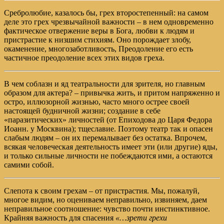
Сребролюбие, казалось бы, грех второстепенный: на самом
деле это грех чрезвычайной важности – в нем одновременно
фактическое отвержение веры в Бога, любви к людям и
пристрастие к низшим стихиям. Оно порождает злобу,
окаменение, многозаботливость, Преодоление его есть
частичное преодоление всех этих видов греха.
В чем соблазн и яд театральности для зрителя, но главным
образом для актера? – привычка жить, и притом напряженно и
остро, иллюзорной жизнью, часто много острее своей
настоящей будничной жизни; создание в себе
«паразитических» личностей (от Епиходова до Царя Федора
Иоанн. у Москвина); тщеславие. Поэтому театр так и опасен
слабым людям – он их перемалывает без остатка. Впрочем,
всякая человеческая деятельность имеет эти (или другие) яды,
и только сильные личности не побеждаются ими, а остаются
самими собой.
Слепота к своим грехам – от пристрастия. Мы, пожалуй,
многое видим, но оцениваем неправильно, извиняем, даем
неправильное соотношение: чувство почти инстинктивное.
Крайняя важность для спасения
«…зрети грехи