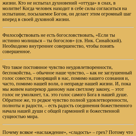
жизни. Кто не испытал духновений «оттуда» в снах, в
молитве! Когда человек находит в себе силы согласиться на
испытание, посылаемое Богом, он делает этим огромный шаг
вперед в своей духовной жизни.
Философствовать не есть богословствовать, «Если ты
истинно молишься – ты богослов» (св. Ник. Синайский).
Необходимо внутреннее совершенство, чтобы понять
совершенное.
Что такое постоянное чувство неудовлетворенности,
беспокойства, – обычное наше чувство, – как не заглушенный
голос совести, говорящий в нас, помимо нашего сознания и,
часто, помимо нашей воли, о неправде нашей жизни. И, пока
мы живем наперекор данному нам светлому закону, – этот
голос не умолкнет, т.к. это голос самого Бога в нашей душе.
Обратное же, то редкое чувство полной удовлетворенности,
полноты и радости, – есть радость соединения божественного
начала нашей души с общей гармонией и божественной
сущностью мира.
Почему всякое «наслаждение», «сладость» – грех? Потому что