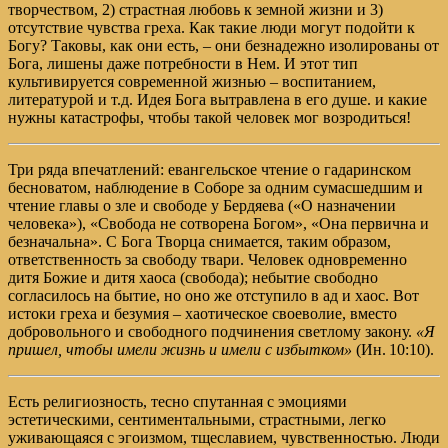
творчеством, 2) страстная любовь к земной жизни и 3)
отсутствие чувства греха. Как такие люди могут подойти к
Богу? Таковы, как они есть, – они безнадежно изолированы от
Бога, лишены даже потребности в Нем. И этот тип
культивируется современной жизнью – воспитанием,
литературой и т.д. Идея Бога вытравлена в его душе. и какие
нужны катастрофы, чтобы такой человек мог возродиться!
Три ряда впечатлений: евангельское чтение о гадаринском
бесноватом, наблюдение в Соборе за одним сумасшедшим и
чтение главы о зле и свободе у Бердяева («О назначении
человека»), «Свобода не сотворена Богом», «Она первична и
безначальна». С Бога Творца снимается, таким образом,
ответственность за свободу твари. Человек одновременно
дитя Божие и дитя хаоса (свобода); небытие свободно
согласилось на бытие, но оно же отступило в ад и хаос. Вот
истоки греха и безумия – хаотическое своеволие, вместо
добровольного и свободного подчинения светлому закону.
«Я
пришел, чтобы имели жизнь и имели с избытком»
(
Ин. 10:10
).
Есть религиозность, тесно спутанная с эмоциями
эстетическими, сентиментальными, страстными, легко
уживающаяся с эгоизмом, тщеславием, чувственностью. Люди