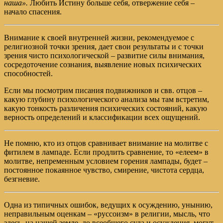
наша».
Любить Истину больше себя, отвержение себя –
начало спасения.
Внимание к своей внутренней жизни, рекомендуемое с
религиозной точки зрения, дает свои результаты и с точки
зрения чисто психологической – развитие силы внимания,
сосредоточение сознания, выявление новых психических
способностей.
Если мы посмотрим писания подвижников и свв. отцов –
какую глубину психологического анализа мы там встретим,
какую тонкость различения психических состояний, какую
верность определений и классификации всех ощущений.
Не помню, кто из отцов сравнивает внимание на молитве с
фитилем в лампаде. Если продлить сравнение, то «елеем» в
молитве, непременным условием горения лампады, будет –
постоянное покаянное чувство, смирение, чистота сердца,
безгневие.
Одна из типичных ошибок, ведущих к осуждению, унынию,
неправильным оценкам – «руссоизм» в религии, мысль, что
здесь, на нашей земле, до всеобщего суда и осуждения, могут