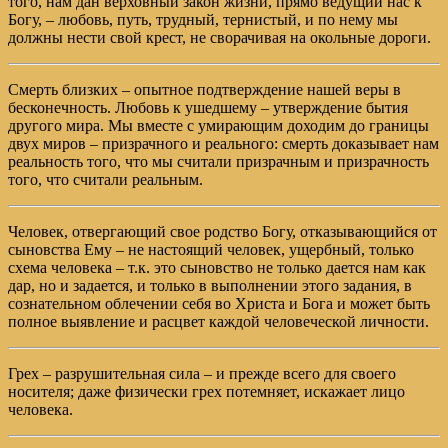
того, нам дан верховный закон жизни, прямо ведущий нас к
Богу, – любовь, путь, трудный, тернистый, и по нему мы
должны нести свой крест, не сворачивая на окольные дороги.
Смерть близких – опытное подтверждение нашей веры в
бесконечность. Любовь к ушедшему – утверждение бытия
другого мира. Мы вместе с умирающим доходим до границы
двух миров – призрачного и реального: смерть доказывает нам
реальность того, что мы считали призрачным и призрачность
того, что считали реальным.
Человек, отвергающий свое родство Богу, отказывающийся от
сыновства Ему – не настоящий человек, ущербный, только
схема человека – т.к. это сыновство не только дается нам как
дар, но и задается, и только в выполнении этого задания, в
сознательном облечении себя во Христа и Бога и может быть
полное выявление и расцвет каждой человеческой личности.
Грех – разрушительная сила – и прежде всего для своего
носителя; даже физически грех потемняет, искажает лицо
человека.