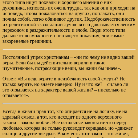
этого типа ищут похвалы и хорошего мнения о них
духовника, исповедь их очень трудна, так как они приходят на
исповедь, чтобы пожаловаться на других, поплакать, они
полны собой, легко обвиняют других. Недоброкачественность
их религиозной экзальтации лучше всего доказывается легким
переходом к раздражительности и злобе. Люди этого типа
дальше от возможности настоящего покаяния, чем самые
закоренелые грешники.
Постоянный упрек христианам – «ни по чему не видно вашей
веры. Если бы вы действительно верили в такие
изумительные, потрясающие вещи, вы жили бы иначе».
Ответ: «Вы ведь верите в неизбежность своей смерти? Не
только верите, но знаете наверно. Ну и что же? – сильно ли
это отзывается на характере вашей жизни? – нисколько не
отзывается».
Всегда в жизни прав тот, кто опирается не на логику, не на
здравый смысл, а тот, кто исходит из одного верховного
закона – закона любви. Все остальные законы ничто перед
любовью, которая не только руководит сердцами, но «движет
солнце и другие звезды». В ком есть этот закон – тот живет,