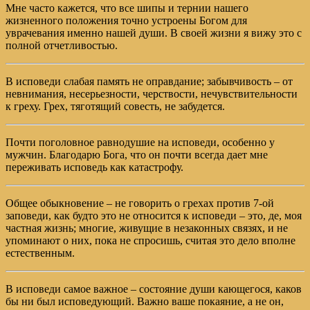
Мне часто кажется, что все шипы и тернии нашего
жизненного положения точно устроены Богом для
уврачевания именно нашей души. В своей жизни я вижу это с
полной отчетливостью.
В исповеди слабая память не оправдание; забывчивость – от
невнимания, несерьезности, черствости, нечувствительности
к греху. Грех, тяготящий совесть, не забудется.
Почти поголовное равнодушие на исповеди, особенно у
мужчин. Благодарю Бога, что он почти всегда дает мне
переживать исповедь как катастрофу.
Общее обыкновение – не говорить о грехах против 7-ой
заповеди, как будто это не относится к исповеди – это, де, моя
частная жизнь; многие, живущие в незаконных связях, и не
упоминают о них, пока не спросишь, считая это дело вполне
естественным.
В исповеди самое важное – состояние души кающегося, каков
бы ни был исповедующий. Важно ваше покаяние, а не он,