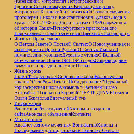
(Казанский), митрополит Петроградский и
Гдовский
Священномученик Кирилл (Смирнов),
митрополит Казанский и Свияжский
Священномученик
протоиерей Николай Константинович Кулаков
Люди в
храме с 1891-1938 год
Люди в храме с 1989 года
Фильм
об истории Санкт-Петербургского православного
Епархиального Братства во имя Пресвятой Богородицы
Жизнь в Православии
О Ветхом Завете
О Постах
О Святых
О Новомучениках и
исповедниках Церкви Русской
О Святых Иконах
О
поминовении усопших
Духовные чтения
О Великой
Отечественной Войне 1941-1945 годов
Общенародные
памятные и праздничные дни
Поэзия
Жизнь храма
Причт
Фоторепортаж
Социальное бюро
Волонтёрская
группа “Огонёк – Питер. Шьём для наших”
Церковный
хор
Воскресная школа
Ансамбль “Светилен”
Видео
Ансамбля “Птички на Боровой”
ТЕАТР ДРАМЫ имени
Ольги Берггольц
Виртуальный тур
Информация
Расписание богослужений
Авторы и создатели
сайта
Анонсы и объявления
Контакты
Молитвослов
Акафист святому мученику Вонифатию
Каноны и
Последование для подготовки к Таинству Святого