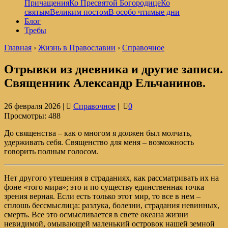
Причащения
Ко Пресвятой Богородице
Ко
святым
Великим постом
В особо чтимые дни
Блог
Требы
Главная
›
Жизнь в Православии
›
Справочное
Отрывки из дневника и другие записи.
Священник Александр Ельчанинов.
26 февраля 2026 |
Справочное
|
0
Просмотры:
488
До священства – как о многом я должен был молчать,
удерживать себя. Священство для меня – возможность
говорить полным голосом.
Нет другого утешения в страданиях, как рассматривать их на
фоне «того мира»; это и по существу единственная точка
зрения верная. Если есть только этот мир, то все в нем –
сплошь бессмыслица: разлука, болезни, страдания невинных,
смерть. Все это осмысливается в свете океана жизни
невидимой, омывающей маленький островок нашей земной