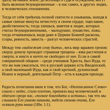
быть явления безукоризненные – в нас самих, в других людях,
в человеческих отношениях.
Тогда от себя требуешь полной святости и унываешь, находя в
самые святые минуты нечистоту в своем сердце, тщеславие,
двойственность; тогда злишься, заметив в людях, которых
считал безукоризненными, – малодушие, лукавство, ложь;
тогда отчаиваешься, видя даже в Церкви Божией расколы,
ссоры, ревность, зависть – разгул человеческих страстей.
Между тем
«надлежит сему быти»,
весь мир заражен грехом;
сверху донизу проходит страшная трещина – язва растления и
смерти, и никто и ничто не свободно от нее. Если в самой
совершенной общине – среди учеников Христа, был Иуда, то
что же нам ужасаться, что в русской церкви есть Введенский,
а свой маленький Иуда, как и свой кроткий, духоносный
Иоанн и верный, деятельный Петр – есть в каждом приходе.
Радость почитания икон в том, что Бог, «Неописанное Слово»
сошло с небес, стало плотию, приняло вид человеческий и
обитало среди нас,
«полное благодати и истины»
, так что
мы
слышали Его ушами нашими, видели своими очами, Его
осязали руки наши
(
1Ин. 1:1
).