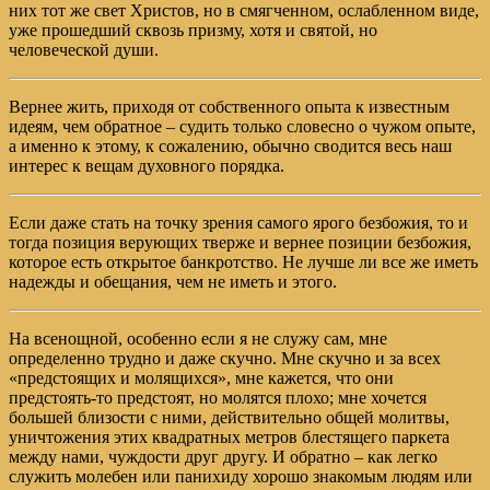
них тот же свет Христов, но в смягченном, ослабленном виде,
уже прошедший сквозь призму, хотя и святой, но
человеческой души.
Вернее жить, приходя от собственного опыта к известным
идеям, чем обратное – судить только словесно о чужом опыте,
а именно к этому, к сожалению, обычно сводится весь наш
интерес к вещам духовного порядка.
Если даже стать на точку зрения самого ярого безбожия, то и
тогда позиция верующих тверже и вернее позиции безбожия,
которое есть открытое банкротство. Не лучше ли все же иметь
надежды и обещания, чем не иметь и этого.
На всенощной, особенно если я не служу сам, мне
определенно трудно и даже скучно. Мне скучно и за всех
«предстоящих и молящихся», мне кажется, что они
предстоять-то предстоят, но молятся плохо; мне хочется
большей близости с ними, действительно общей молитвы,
уничтожения этих квадратных метров блестящего паркета
между нами, чуждости друг другу. И обратно – как легко
служить молебен или панихиду хорошо знакомым людям или