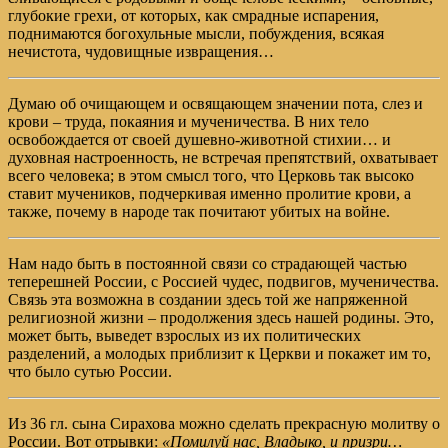
глубокие грехи, от которых, как смрадные испарения,
поднимаются богохульные мысли, побуждения, всякая
нечистота, чудовищные извращения…
Думаю об очищающем и освящающем значении пота, слез и
крови – труда, покаяния и мученичества. В них тело
освобождается от своей душевно-животной стихии… и
духовная настроенность, не встречая препятствий, охватывает
всего человека; в этом смысл того, что Церковь так высоко
ставит мучеников, подчеркивая именно пролитие крови, а
также, почему в народе так почитают убитых на войне.
Нам надо быть в постоянной связи со страдающей частью
теперешней России, с Россией чудес, подвигов, мученичества.
Связь эта возможна в создании здесь той же напряженной
религиозной жизни – продолжения здесь нашей родины. Это,
может быть, выведет взрослых из их политических
разделений, а молодых приблизит к Церкви и покажет им то,
что было сутью России.
Из 36 гл. сына Сирахова можно сделать прекрасную молитву о
России. Вот отрывки:
«Помилуй нас, Владыко, и призри…