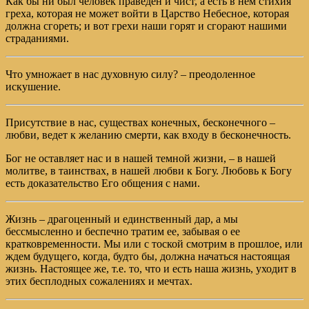
Как бы ни был человек праведен и чист, а есть в нем стихия
греха, которая не может войти в Царство Небесное, которая
должна сгореть; и вот грехи наши горят и сгорают нашими
страданиями.
Что умножает в нас духовную силу? – преодоленное
искушение.
Присутствие в нас, существах конечных, бесконечного –
любви, ведет к желанию смерти, как входу в бесконечность.
Бог не оставляет нас и в нашей темной жизни, – в нашей
молитве, в таинствах, в нашей любви к Богу. Любовь к Богу
есть доказательство Его общения с нами.
Жизнь – драгоценный и единственный дар, а мы
бессмысленно и беспечно тратим ее, забывая о ее
кратковременности. Мы или с тоской смотрим в прошлое, или
ждем будущего, когда, будто бы, должна начаться настоящая
жизнь. Настоящее же, т.е. то, что и есть наша жизнь, уходит в
этих бесплодных сожалениях и мечтах.