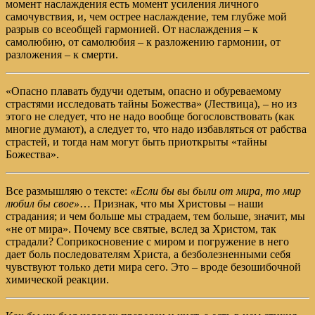
момент наслаждения есть момент усиления личного
самочувствия, и, чем острее наслаждение, тем глубже мой
разрыв со всеобщей гармонией. От наслаждения – к
самолюбию, от самолюбия – к разложению гармонии, от
разложения – к смерти.
«Опасно плавать будучи одетым, опасно и обуреваемому
страстями исследовать тайны Божества» (Лествица), – но из
этого не следует, что не надо вообще богословствовать (как
многие думают), а следует то, что надо избавляться от рабства
страстей, и тогда нам могут быть приоткрыты «тайны
Божества».
Все размышляю о тексте:
«Если бы вы были от мира, то мир
любил бы свое»
… Признак, что мы Христовы – наши
страдания; и чем больше мы страдаем, тем больше, значит, мы
«не от мира». Почему все святые, вслед за Христом, так
страдали? Соприкосновение с миром и погружение в него
дает боль последователям Христа, а безболезненными себя
чувствуют только дети мира сего. Это – вроде безошибочной
химической реакции.