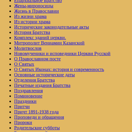
Епархиальное Братство
Жены-мироносицы
Жизнь в Православии
Из жизни храма
Из истории храма
Исторические законодательные акты
История Братства
Комплекс зданий церкви.
Митрополит Вениамин Казанский
Молитвослов
Но­во­му­че­ни­ки и ис­по­вед­ни­ки Церк­ви Рус­ской
О Православном посте
О Святых
О Святых Иконах: история и современность
Основные исторические даты
Отделения Братства
Печатные издания Братства
Поздравления
Поминовение
Праздники
Притчи
Причт 1891-1938 года
Проповеди и обращения
Пророки
Родительские субботы