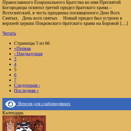
Православного Епархиального Братства во имя Пресвятой
Богородицы освятил третий придел братского храма –
Всехсвятский, в честь праздника посвященного Дню Всех
Святых. День всех святых Новый придел был устроен в
верхней церкви Покровского братского храма на Боровой […]
Читать
Page
Страницы 5 из 66
navigation
«
Первая
‹
Предыдущая
страница
3
страница
4
Текущая
5
страница
6
страница
7
Следующая
›
Последняя
»
Версия для слабовидящих
Календарь