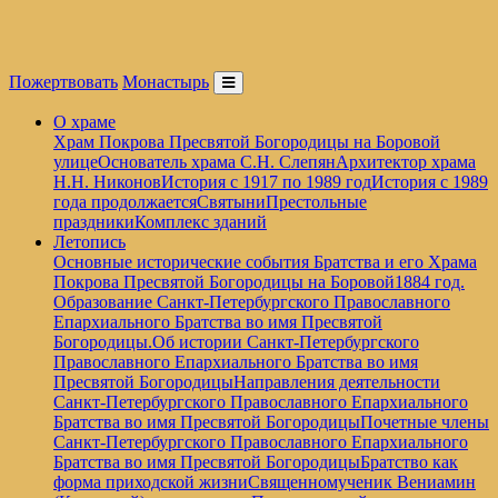
Пожертвовать
Монастырь
О храме
Храм Покрова Пресвятой Богородицы на Боровой
улице
Основатель храма С.Н. Слепян
Архитектор храма
Н.Н. Никонов
История с 1917 по 1989 год
История с 1989
года продолжается
Святыни
Престольные
праздники
Комплекс зданий
Летопись
Основные исторические события Братства и его Храма
Покрова Пресвятой Богородицы на Боровой
1884 год.
Образование Санкт-Петербургского Православного
Епархиального Братства во имя Пресвятой
Богородицы.
Об истории Санкт-Петербургского
Православного Епархиального Братства во имя
Пресвятой Богородицы
Направления деятельности
Санкт-Петербургского Православного Епархиального
Братства во имя Пресвятой Богородицы
Почетные члены
Санкт-Петербургского Православного Епархиального
Братства во имя Пресвятой Богородицы
Братство как
форма приходской жизни
Священномученик Вениамин