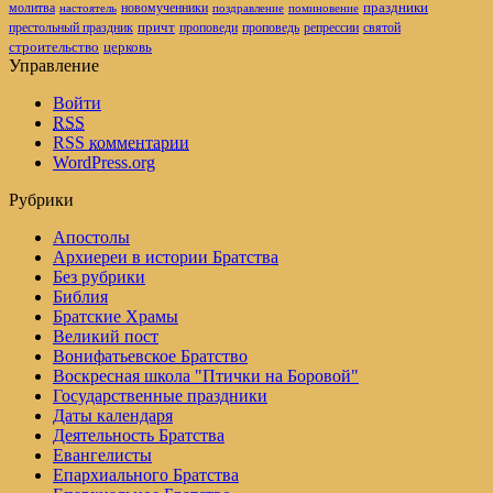
новомученники
праздники
молитва
настоятель
поздравление
поминовение
престольный праздник
причт
проповеди
репрессии
проповедь
святой
церковь
строительство
Управление
Войти
RSS
RSS
комментарии
WordPress.org
Рубрики
Апостолы
Архиереи в истории Братства
Без рубрики
Библия
Братские Храмы
Великий пост
Вонифатьевское Братство
Воскресная школа "Птички на Боровой"
Государственные праздники
Даты календаря
Деятельность Братства
Евангелисты
Епархиального Братства