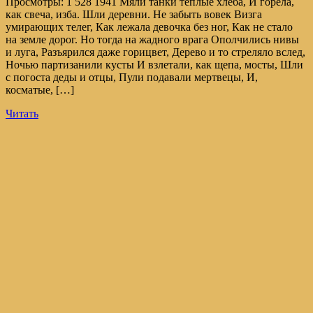
Просмотры: 1 528 1941 Мяли танки теплые хлеба, И горела,
как свеча, изба. Шли деревни. Не забыть вовек Визга
умирающих телег, Как лежала девочка без ног, Как не стало
на земле дорог. Но тогда на жадного врага Ополчились нивы
и луга, Разъярился даже горицвет, Дерево и то стреляло вслед,
Ночью партизанили кусты И взлетали, как щепа, мосты, Шли
с погоста деды и отцы, Пули подавали мертвецы, И,
косматые, […]
Читать