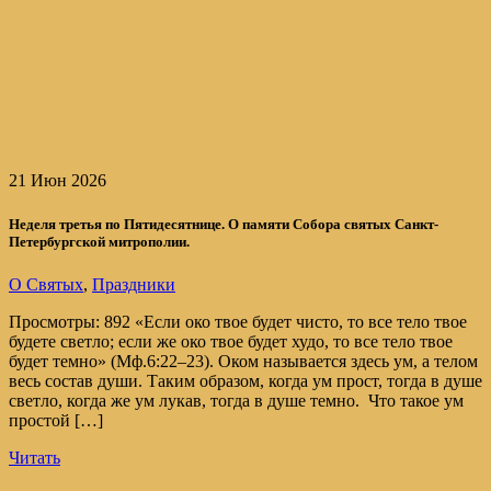
21 Июн 2026
Неделя третья по Пятидесятнице. О памяти Собора святых Санкт-
Петербургской митрополии.
О Святых
,
Праздники
Просмотры: 892 «Если око твое будет чисто, то все тело твое
будете светло; если же око твое будет худо, то все тело твое
будет темно» (Мф.6:22–23). Оком называется здесь ум, а телом
весь состав души. Таким образом, когда ум прост, тогда в душе
светло, когда же ум лукав, тогда в душе темно. Что такое ум
простой […]
Читать