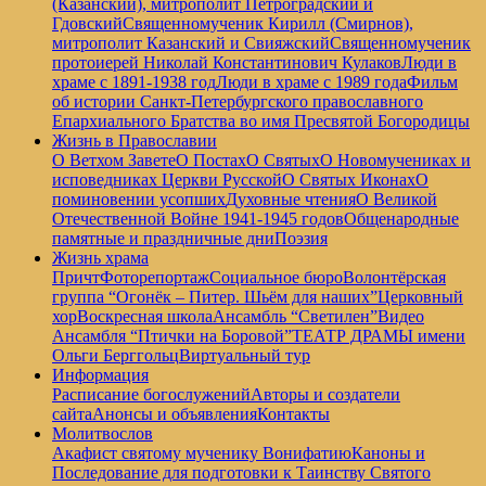
(Казанский), митрополит Петроградский и
Гдовский
Священномученик Кирилл (Смирнов),
митрополит Казанский и Свияжский
Священномученик
протоиерей Николай Константинович Кулаков
Люди в
храме с 1891-1938 год
Люди в храме с 1989 года
Фильм
об истории Санкт-Петербургского православного
Епархиального Братства во имя Пресвятой Богородицы
Жизнь в Православии
О Ветхом Завете
О Постах
О Святых
О Новомучениках и
исповедниках Церкви Русской
О Святых Иконах
О
поминовении усопших
Духовные чтения
О Великой
Отечественной Войне 1941-1945 годов
Общенародные
памятные и праздничные дни
Поэзия
Жизнь храма
Причт
Фоторепортаж
Социальное бюро
Волонтёрская
группа “Огонёк – Питер. Шьём для наших”
Церковный
хор
Воскресная школа
Ансамбль “Светилен”
Видео
Ансамбля “Птички на Боровой”
ТЕАТР ДРАМЫ имени
Ольги Берггольц
Виртуальный тур
Информация
Расписание богослужений
Авторы и создатели
сайта
Анонсы и объявления
Контакты
Молитвослов
Акафист святому мученику Вонифатию
Каноны и
Последование для подготовки к Таинству Святого