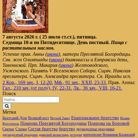
7 августа 2026 г. ( 25 июля ст.ст.), пятница.
Седмица 10-я по Пятидесятнице. День постный.
Пища с
растительным маслом.
Успение прав. Анны (
икона
), матери Пресвятой Богородицы.
Свв. жен Олимпиады (
икона
) диакониссы и Евпраксии девы,
Тавеннской. Прп. Макария (
икона
) Желтоводского,
Унженского. Память V Вселенского Собора. Сщмч. Николая
пресвитера. Сщмч. Александра пресвитера. Св. Ираиды исп.
2 Кор., 169 зач., I, 12-20.
Мф., 91 зач., XXII, 23-33.
Прав. Анны:
Гал., 210 зач. (от полу́), IV, 22-31.
Лк., 36 зач., VIII, 16-21.
Поиск
Метки
Епархиальное братство
Братский Дом
Великий пост
Ветхий Завет
Иоанн
Покрова Пресвятой Богородицы
Покрова на Боровой
Креститель
братство
Состав братства
Святые
Слепян
двунадесятые праздники
митрополит Вениамин Казанский
двунадесятый праздник
дымский монастырь
история