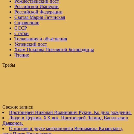
Рождественский пост
Российской Империи
Российской Федерации
Святая Мария Гатчиская
Справочное
СССР
Статьи
Толкования и объяснения
Успенский пост
Храм Покрова Пресвятой Богородицы
Чтение
Требы
Свежие записи
Протоиерей Николай Иоаннович Рукин. Ко дню рождения.
Люди в Церкви. XX век. Протоиерей Леонид Васильевич
Дьяконов.
О письме и друге митрополита Вениамина Казанского,
отце Петре Ивановском