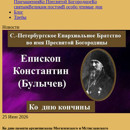
Причащения
Ко Пресвятой Богородице
Ко
святым
Великим постом
В особо чтимые дни
Блог
Требы
Новости
25 Июн 2026
Ко дню памяти архиепископа Могилевского и Мстиславского