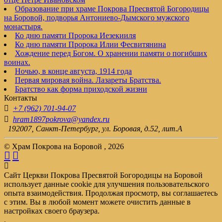
Образование при храме Покрова Пресвятой Богородицы
на Боровой, подворья Антониево-Дымского мужского
монастыря.
Ко дню памяти Пророка Иезекииля
Ко дню памяти Пророка Илии Фесвитянина
Хождение перед Богом. О хранении памяти о погибших
воинах.
Ночью, в конце августа, 1914 года
Первая мировая война. Лазареты Братства.
Братство как форма приходской жизни
Контакты
+7 (962) 701-94-07
hram1897pokrova@yandex.ru
192007, Санкт-Петербург, ул. Боровая, д.52, лит.А
© Храм Покрова на Боровой , 2026
Сайт Церкви Покрова Пресвятой Богородицы на Боровой
использует данные cookie для улучшения пользовательского
опыта взаимодействия. Продолжая просмотр, вы соглашаетесь
с этим. Вы в любой момент можете очистить данные в
настройках своего браузера.
.