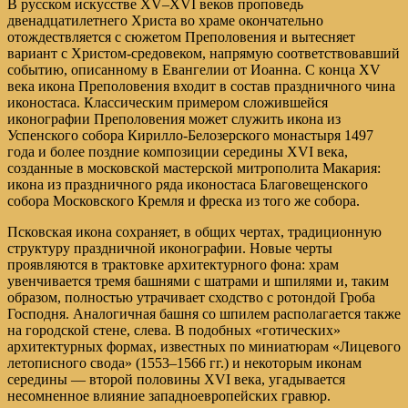
В русском искусстве ХV–ХVI веков проповедь
двенадцатилетнего Христа во храме окончательно
отождествляется с сюжетом Преполовения и вытесняет
вариант с Христом-средовеком, напрямую соответствовавший
событию, описанному в Евангелии от Иоанна. С конца XV
века икона Преполовения входит в состав праздничного чина
иконостаса. Классическим примером сложившейся
иконографии Преполовения может служить икона из
Успенского собора Кирилло-Белозерского монастыря 1497
года и более поздние композиции середины XVI века,
созданные в московской мастерской митрополита Макария:
икона из праздничного ряда иконостаса Благовещенского
собора Московского Кремля и фреска из того же собора.
Псковская икона сохраняет, в общих чертах, традиционную
структуру праздничной иконографии. Новые черты
проявляются в трактовке архитектурного фона: храм
увенчивается тремя башнями с шатрами и шпилями и, таким
образом, полностью утрачивает сходство с ротондой Гроба
Господня. Аналогичная башня со шпилем располагается также
на городской стене, слева. В подобных «готических»
архитектурных формах, известных по миниатюрам «Лицевого
летописного свода» (1553–1566 гг.) и некоторым иконам
середины — второй половины XVI века, угадывается
несомненное влияние западноевропейских гравюр.