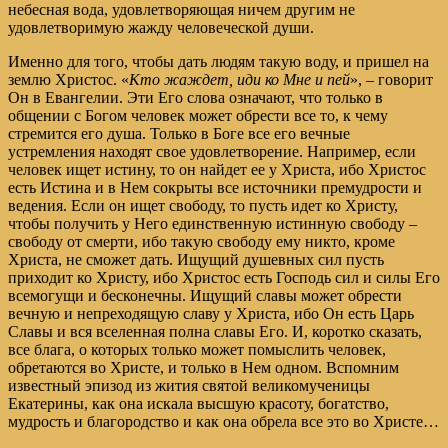
небесная вода, удовлетворяющая ничем другим не
удовлетворимую жажду человеческой души.
Именно для того, чтобы дать людям такую воду, и пришел на
землю Христос. «
Кто жаждет, иди ко Мне и пей
», – говорит
Он в Евангелии. Эти Его слова означают, что только в
общении с Богом человек может обрести все то, к чему
стремится его душа. Только в Боге все его вечные
устремления находят свое удовлетворение. Например, если
человек ищет истину, то он найдет ее у Христа, ибо Христос
есть Истина и в Нем сокрыты все источники премудрости и
ведения. Если он ищет свободу, то пусть идет ко Христу,
чтобы получить у Него единственную истинную свободу –
свободу от смерти, ибо такую свободу ему никто, кроме
Христа, не сможет дать. Ищущий душевных сил пусть
приходит ко Христу, ибо Христос есть Господь сил и силы Его
всемогущи и бесконечны. Ищущий славы может обрести
вечную и непреходящую славу у Христа, ибо Он есть Царь
Славы и вся вселенная полна славы Его. И, коротко сказать,
все блага, о которых только может помыслить человек,
обретаются во Христе, и только в Нем одном. Вспомним
известный эпизод из жития святой великомученицы
Екатерины, как она искала высшую красоту, богатство,
мудрость и благородство и как она обрела все это во Христе…