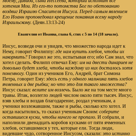
Моему, Давида, сына Иессеева, который исполнит все
хотения Мои.
Из его-то потомства Бог по обетованию
воздвиг Израилю Спасителя Иисуса.
Перед самым явлением
Его Иоанн проповедовал крещение покаяния всему народу
Израильскому.
(Деян.13:13-24)
Евангелия от Иоанна, глава 6, стих с 5 по 14 (18 зачало)
.
Иисус, возведя очи и увидев, что множество народа идет к
Нему, говорит Филиппу:
где нам купить хлебов, чтобы их
накормить?
Говорил же это, испытывая его; ибо Сам знал, что
хотел сделать. Филипп отвечал Ему:
им на двести динариев не
довольно будет хлеба, чтобы каждому из них досталось хотя
понемногу.
Один из учеников Его, Андрей, брат Симона
Петра, говорит Ему:
здесь есть у одного мальчика пять хлебов
ячменных и две рыбки; но что это для такого множества?
Иисус сказал:
велите им возлечь.
Было же на том месте много
травы. Итак, возлегло людей числом около пяти тысяч. Иисус,
взяв хлебы и воздав благодарение, роздал ученикам, а
ученики возлежавшим, также и рыбы, сколько кто хотел. И
когда насытились, то сказал ученикам Своим:
соберите
оставшиеся куски, чтобы ничего не пропало.
И собрали, и
наполнили двенадцать коробов кусками от пяти ячменных
хлебов, оставшимися у тех, которые ели. Тогда люди,
видевшие чудо, сотворенное Иисусом, сказали:
это истинно