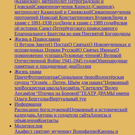
(Казанский), митрополит Петроградский и
Гдовский
Священномученик Кирилл (Смирнов),
митрополит Казанский и Свияжский
Священномученик
протоиерей Николай Константинович Кулаков
Люди в
храме с 1891-1938 год
Люди в храме с 1989 года
Фильм
об истории Санкт-Петербургского православного
Епархиального Братства во имя Пресвятой Богородицы
Жизнь в Православии
О Ветхом Завете
О Постах
О Святых
О Новомучениках и
исповедниках Церкви Русской
О Святых Иконах
О
поминовении усопших
Духовные чтения
О Великой
Отечественной Войне 1941-1945 годов
Общенародные
памятные и праздничные дни
Поэзия
Жизнь храма
Причт
Фоторепортаж
Социальное бюро
Волонтёрская
группа “Огонёк – Питер. Шьём для наших”
Церковный
хор
Воскресная школа
Ансамбль “Светилен”
Видео
Ансамбля “Птички на Боровой”
ТЕАТР ДРАМЫ имени
Ольги Берггольц
Виртуальный тур
Информация
Расписание богослужений
Церковный и исторический
календарь.
Авторы и создатели сайта
Анонсы и
объявления
Контакты
Молитвослов
Акафист святому мученику Вонифатию
Каноны и