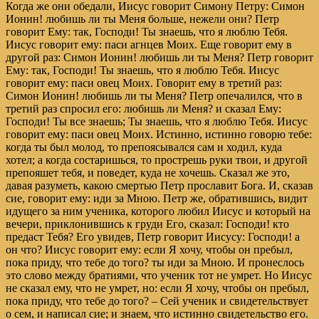
Когда же они обедали, Иисус говорит Симону Петру: Симон
Ионин! любишь ли ты Меня больше, нежели они? Петр
говорит Ему: так, Господи! Ты знаешь, что я люблю Тебя.
Иисус говорит ему: паси агнцев Моих. Еще говорит ему в
другой раз: Симон Ионин! любишь ли ты Меня? Петр говорит
Ему: так, Господи! Ты знаешь, что я люблю Тебя. Иисус
говорит ему: паси овец Моих. Говорит ему в третий раз:
Симон Ионин! любишь ли ты Меня? Петр опечалился, что в
третий раз спросил его: любишь ли Меня? и сказал Ему:
Господи! Ты все знаешь; Ты знаешь, что я люблю Тебя. Иисус
говорит ему: паси овец Моих. Истинно, истинно говорю тебе:
когда ты был молод, то препоясывался сам и ходил, куда
хотел; а когда состаришься, то прострешь руки твои, и другой
препояшет тебя, и поведет, куда не хочешь. Сказал же это,
давая разуметь, какою смертью Петр прославит Бога. И, сказав
сие, говорит ему: иди за Мною. Петр же, обратившись, видит
идущего за ним ученика, которого любил Иисус и который на
вечери, приклонившись к груди Его, сказал: Господи! кто
предаст Тебя? Его увидев, Петр говорит Иисусу: Господи! а
он что? Иисус говорит ему: если Я хочу, чтобы он пребыл,
пока приду, что тебе до того? ты иди за Мною. И пронеслось
это слово между братиями, что ученик тот не умрет. Но Иисус
не сказал ему, что не умрет, но: если Я хочу, чтобы он пребыл,
пока приду, что тебе до того? – Сей ученик и свидетельствует
о сем, и написал сие; и знаем, что истинно свидетельство его.