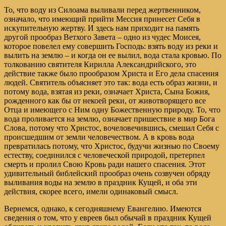
То, что воду из Силоама выливали перед жертвенником,
означало, что имеющий прийти Мессия принесет Себя в
искупительную жертву. И здесь нам приходит на память
другой прообраз Ветхого Завета – одно из чудес Моисея,
которое повелел ему совершить Господь: взять воду из реки и
вылить на землю – и когда он ее вылил, вода стала кровью. По
толкованию святителя Кирилла Александрийского, это
действие также было прообразом Христа и Его дела спасения
людей. Святитель объясняет это так: вода есть образ жизни, и
потому вода, взятая из реки, означает Христа, Сына Божия,
рожденного как бы от некоей реки, от животворящего все
Отца и имеющего с Ним одну Божественную природу. То, что
вода проливается на землю, означает пришествие в мир Бога
Слова, потому что Христос, вочеловечившись, смешал Себя с
происшедшим от земли человечеством. А в кровь вода
превратилась потому, что Христос, будучи жизнью по Своему
естеству, соединился с человеческой природой, претерпел
смерть и пролил Свою Кровь ради нашего спасения. Этот
удивительный библейский прообраз очень созвучен обряду
выливания воды на землю в праздник Кущей, и оба эти
действия, скорее всего, имели одинаковый смысл.
Вернемся, однако, к сегодняшнему Евангелию. Имеются
сведения о том, что у евреев был обычай в праздник Кущей