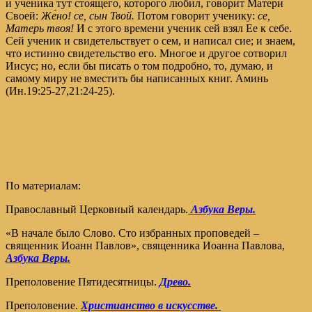
и ученика тут стоящего, которого любил, говорит Матери
Своей:
Же́но! се, сын Твой.
Потом говорит ученику:
се,
Матерь твоя!
И с этого времени ученик сей взял Ее к себе.
Сей ученик и свидетельствует о сем, и написал сие; и знаем,
что истинно свидетельство его. Многое и другое сотворил
Иисус; но, если бы писать о том подробно, то, думаю, и
самому миру не вместить бы написанных книг. Аминь
(Ин.19:25-27,21:24-25).
По материалам:
Православный Церковный календарь.
Азбука Веры.
«В начале было Слово. Сто избранных проповедей –
священник Иоанн Павлов», священника Иоанна Павлова,
Азбука Веры.
Преполовение Пятидесятницы.
Древо.
Преполовение.
Христианство в искусстве.