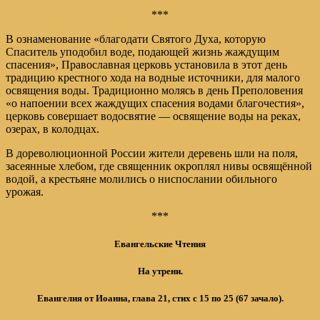
***
В ознаменование «благодати Святого Духа, которую
Спаситель уподобил воде, подающей жизнь жаждущим
спасения», Православная церковь установила в этот день
традицию крестного хода на водные источники, для малого
освящения воды. Традиционно молясь в день Преполовения
«о напоении всех жаждущих спасения водами благочестия»,
церковь совершает водосвятие — освящение воды на реках,
озерах, в колодцах.
В дореволюционной России жители деревень шли на поля,
засеянные хлебом, где священник окроплял нивы освящённой
водой, а крестьяне молились о ниспослании обильного
урожая.
***
Евангельские Чтения
На утрени.
Евангелия от Иоанна, глава 21, стих с 15 по 25 (67 зачало)
.