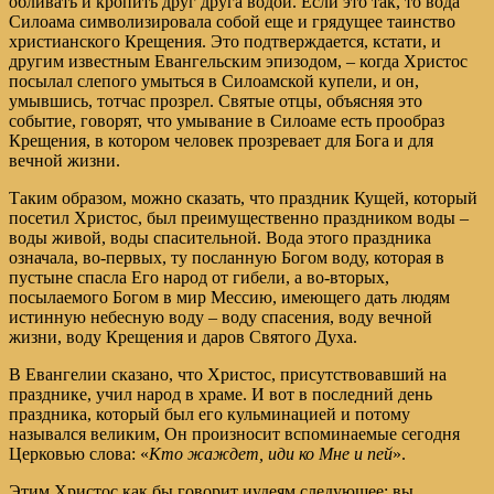
обливать и кропить друг друга водой. Если это так, то вода
Силоама символизировала собой еще и грядущее таинство
христианского Крещения. Это подтверждается, кстати, и
другим известным Евангельским эпизодом, – когда Христос
посылал слепого умыться в Силоамской купели, и он,
умывшись, тотчас прозрел. Святые отцы, объясняя это
событие, говорят, что умывание в Силоаме есть прообраз
Крещения, в котором человек прозревает для Бога и для
вечной жизни.
Таким образом, можно сказать, что праздник Кущей, который
посетил Христос, был преимущественно праздником воды –
воды живой, воды спасительной. Вода этого праздника
означала, во-первых, ту посланную Богом воду, которая в
пустыне спасла Его народ от гибели, а во-вторых,
посылаемого Богом в мир Мессию, имеющего дать людям
истинную небесную воду – воду спасения, воду вечной
жизни, воду Крещения и даров Святого Духа.
В Евангелии сказано, что Христос, присутствовавший на
празднике, учил народ в храме. И вот в последний день
праздника, который был его кульминацией и потому
назывался великим, Он произносит вспоминаемые сегодня
Церковью слова: «
Кто жаждет, иди ко Мне и пей
».
Этим Христос как бы говорит иудеям следующее: вы