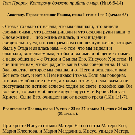
Тот Пророк, Которому должно прийти в мир.
(Ин.6:5-14)
Апостолу. Первое послание Иоанна,
глава 1 стих с 1 по 7 (зачало 68)
О том, что было от начала, что мы слышали, что видели
своими очами, что рассматривали и что осязали руки наши, о
Слове жизни, – ибо жизнь явилась, и мы видели и
свидетельствуем, и возвещаем вам сию вечную жизнь, которая
была у Отца и явилась нам, – о том, что мы видели и
слышали, возвещаем вам, чтобы и вы имели общение с нами:
а наше общение – с Отцем и Сыном Его, Иисусом Христом. И
сие пишем вам, чтобы радость ваша была совершенна. И вот
благовестие, которое мы слышали от Него и возвещаем вам:
Бог есть свет, и нет в Нем никакой тьмы. Если мы говорим,
что имеем общение с Ним, а ходим во тьме, то мы лжем и не
поступаем по истине; если же ходим во свете, подобно как Он
во свете, то имеем общение друг с другом, и Кровь Иисуса
Христа, Сына Его, очищает нас от всякого греха (1Ин.1:1-7).
Евангелия от Иоанна, глава 19, стих с 25 по 27 и глава 21, стих с 24 по 25
(61 зачало)
.
При кресте Иисуса стояли Матерь Его и сестра Матери Его,
Мария Клеопова, и Мария Магдалина. Иисус, увидев Матерь