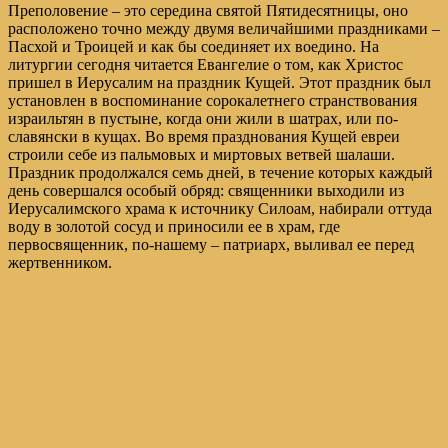
Преполовение – это середина святой Пятидесятницы, оно
расположено точно между двумя величайшими праздниками –
Пасхой и Троицей и как бы соединяет их воедино. На
литургии сегодня читается Евангелие о том, как Христос
пришел в Иерусалим на праздник Кущей. Этот праздник был
установлен в воспоминание сорокалетнего странствования
израильтян в пустыне, когда они жили в шатрах, или по-
славянски в кущах. Во время празднования Кущей евреи
строили себе из пальмовых и миртовых ветвей шалаши.
Праздник продолжался семь дней, в течение которых каждый
день совершался особый обряд: священники выходили из
Иерусалимского храма к источнику Силоам, набирали оттуда
воду в золотой сосуд и приносили ее в храм, где
первосвященник, по-нашему – патриарх, выливал ее перед
жертвенником.