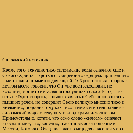
Силоамский источник
Кроме того, текущие тихо силоамские воды означают еще и
Самого Христа – кроткого, смиренного сердцем, пришедшего
в мир тихо и незаметно для людей. О Христе тот же пророк в
другом месте говорит, что Он «не воспрекословит, не
возопиет, и никто не услышит на улицах голоса Его», – то
есть не будет спорить, громко заявлять о Себе, произносить
пышных речей, но совершит Свою великую миссию тихо и
незаметно, подобно тому как тихо и незаметно наполняется
силоамский водоем текущим из-под храма источником.
Примечательно, кстати, что само слово «силоам» означает
«посланный», что, конечно, имеет прямое отношение к
Мессии, Которого Отец посылает в мир для спасения мира.