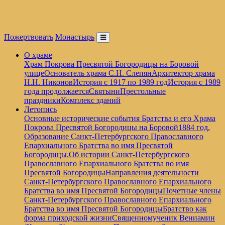
Пожертвовать
Монастырь
О храме
Храм Покрова Пресвятой Богородицы на Боровой
улице
Основатель храма С.Н. Слепян
Архитектор храма
Н.Н. Никонов
История с 1917 по 1989 год
История с 1989
года продолжается
Святыни
Престольные
праздники
Комплекс зданий
Летопись
Основные исторические события Братства и его Храма
Покрова Пресвятой Богородицы на Боровой
1884 год.
Образование Санкт-Петербургского Православного
Епархиального Братства во имя Пресвятой
Богородицы.
Об истории Санкт-Петербургского
Православного Епархиального Братства во имя
Пресвятой Богородицы
Направления деятельности
Санкт-Петербургского Православного Епархиального
Братства во имя Пресвятой Богородицы
Почетные члены
Санкт-Петербургского Православного Епархиального
Братства во имя Пресвятой Богородицы
Братство как
форма приходской жизни
Священномученик Вениамин