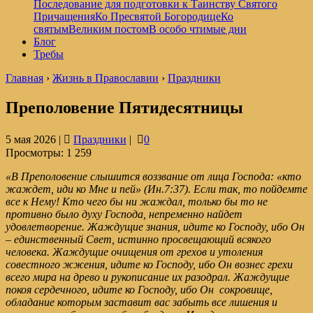
Последование для подготовки к Таинству Святого
Причащения
Ко Пресвятой Богородице
Ко
святым
Великим постом
В особо чтимые дни
Блог
Требы
Главная
›
Жизнь в Православии
›
Праздники
Преполовение Пятидесятницы
5 мая 2026 |
Праздники
|
0
Просмотры:
1 259
«В Преполовение слышится воззвание от лица Господа:
«кто
жаждет, иди ко Мне и пей»
(
Ин.7:37
).
Если так, то пойдемте
все к Нему! Кто чего бы ни жаждал, только бы то не
противно было духу Господа, непременно найдет
удовлетворение. Жаждущие знания, идите ко Господу, ибо Он
– единственный Свет, истинно просвещающий всякого
человека. Жаждущие очищения от грехов и утоления
совестного жжения, идите ко Господу, ибо Он вознес грехи
всего мира на древо и рукописание их разодрал.
Жаждущие
покоя сердечного, идите ко Господу, ибо Он сокровище,
обладание которым заставит вас забыть все лишения и