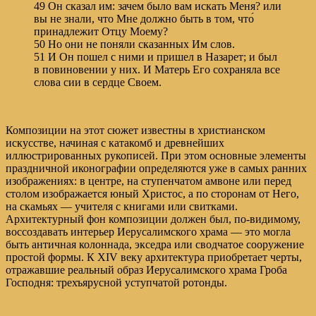
49 Он сказал им: зачем было вам искать Меня? или
вы не знали, что Мне должно быть в том, что́
принадлежит Отцу Моему?
50 Но они не поняли сказанных Им слов.
51 И Он пошел с ними и пришел в Назарет; и был
в повиновении у них. И Матерь Его сохраняла все
слова сии в сердце Своем.
Композиции на этот сюжет известны в христианском
искусстве, начиная с катакомб и древнейших
иллюстрированных рукописей. При этом основные элементы
праздничной иконографии определяются уже в самых ранних
изображениях: в центре, на ступенчатом амвоне или перед
столом изображается юный Христос, а по сторонам от Него,
на скамьях — учителя с книгами или свитками.
Архитектурный фон композиции должен был, по-видимому,
воссоздавать интерьер Иерусалимского храма — это могла
быть античная колоннада, экседра или сводчатое сооружение
простой формы. К XIV веку архитектура приобретает черты,
отражавшие реальный образ Иерусалимского храма Гроба
Господня: трехъярусной уступчатой ротонды.