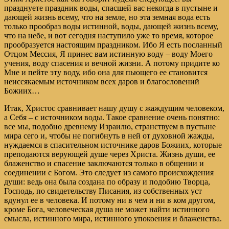
празднуете праздник воды, спасшей вас некогда в пустыне и
дающей жизнь всему, что на земле, но эта земная вода есть
только прообраз воды истинной, воды, дающей жизнь всему,
что на небе, и вот сегодня наступило уже то время, которое
прообразуется настоящим праздником. Ибо Я есть посланный
Отцом Мессия, Я принес вам истинную воду – воду Моего
учения, воду спасения и вечной жизни. А потому придите ко
Мне и пейте эту воду, ибо она для пьющего ее становится
неиссякаемым источником всех даров и благословений
Божиих…
Итак, Христос сравнивает нашу душу с жаждущим человеком,
а Себя – с источником воды. Такое сравнение очень понятно:
все мы, подобно древнему Израилю, странствуем в пустыне
мира сего и, чтобы не погибнуть в ней от духовной жажды,
нуждаемся в спасительном источнике даров Божиих, которые
преподаются верующей душе через Христа. Жизнь души, ее
блаженство и спасение заключаются только в общении и
соединении с Богом. Это следует из самого происхождения
души: ведь она была создана по образу и подобию Творца,
Господь, по свидетельству Писания, из собственных уст
вдунул ее в человека. И потому ни в чем и ни в ком другом,
кроме Бога, человеческая душа не может найти истинного
смысла, истинного мира, истинного упокоения и блаженства.