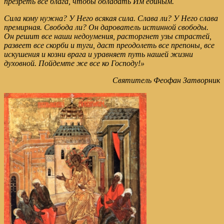
презреть все блага, чтобы обладать Им единым.
Сила кому нужна? У Него всякая сила. Слава ли? У Него слава
премирная. Свобода ли? Он дарователь истинной свободы.
Он решит все наши недоумения, расторгнет узы страстей,
развеет все скорби и туги, даст преодолеть все препоны, все
искушения и козни врага и уравняет путь нашей жизни
духовной. Пойдемте же все ко Господу!»
Святитель Феофан Затворник