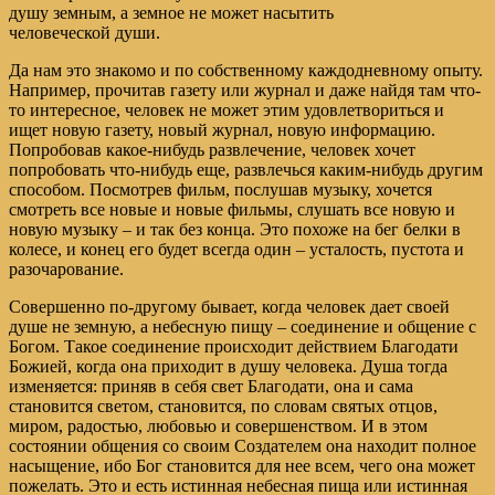
душу земным, а земное не может насытить
человеческой души.
Да нам это знакомо и по собственному каждодневному опыту.
Например, прочитав газету или журнал и даже найдя там что-
то интересное, человек не может этим удовлетвориться и
ищет новую газету, новый журнал, новую информацию.
Попробовав какое-нибудь развлечение, человек хочет
попробовать что-нибудь еще, развлечься каким-нибудь другим
способом. Посмотрев фильм, послушав музыку, хочется
смотреть все новые и новые фильмы, слушать все новую и
новую музыку – и так без конца. Это похоже на бег белки в
колесе, и конец его будет всегда один – усталость, пустота и
разочарование.
Совершенно по-другому бывает, когда человек дает своей
душе не земную, а небесную пищу – соединение и общение с
Богом. Такое соединение происходит действием Благодати
Божией, когда она приходит в душу человека. Душа тогда
изменяется: приняв в себя свет Благодати, она и сама
становится светом, становится, по словам святых отцов,
миром, радостью, любовью и совершенством. И в этом
состоянии общения со своим Создателем она находит полное
насыщение, ибо Бог становится для нее всем, чего она может
пожелать. Это и есть истинная небесная пища или истинная