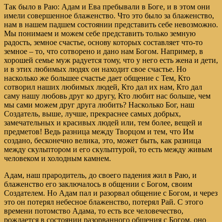
Так было в Раю: Адам и Ева пребывали в Боге, и в этом они
имели совершенное блаженство. Что это было за блаженство,
нам в нашем падшем состоянии представить себе невозможно.
Мы понимаем и можем себе представить только земную
радость, земное счастье, основу которых составляет что-то
земное – то, что сотворено и дано нам Богом. Например, в
хорошей семье муж радуется тому, что у него есть жена и дети,
и в этих любимых людях он находит свое счастье. Но
насколько же большее счастье дает общение с Тем, Кто
сотворил наших любимых людей, Кто дал их нам, Кто дал
саму нашу любовь друг ко другу, Кто любит нас больше, чем
мы сами можем друг друга любить? Насколько Бог, наш
Создатель, выше, лучше, прекраснее самых добрых,
замечательных и красивых людей или, тем более, вещей и
предметов! Ведь разница между Творцом и тем, что Им
создано, бесконечно велика, это, может быть, как разница
между скульптором и его скульптурой, то есть между живым
человеком и холодным камнем.
Адам, наш прародитель, до своего падения жил в Раю, и
блаженство его заключалось в общении с Богом, своим
Создателем. Но Адам пал и разорвал общение с Богом, и через
это он потерял небесное блаженство, потерял Рай. С этого
времени потомство Адама, то есть все человечество,
рождается в состоянии разорванного общения с Богом, оно