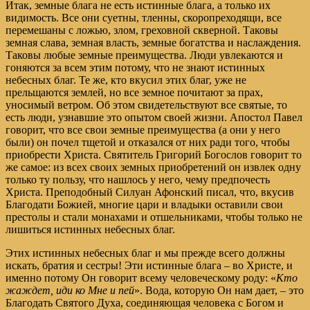
Итак, земные блага не есть истинные блага, а только их
видимость. Все они суетны, тленны, скоропреходящи, все
перемешаны с ложью, злом, греховной скверной. Таковы
земная слава, земная власть, земные богатства и наслаждения.
Таковы любые земные преимущества. Люди увлекаются и
гоняются за всем этим потому, что не знают истинных
небесных благ. Те же, кто вкусил этих благ, уже не
прельщаются землей, но все земное почитают за прах,
уносимый ветром. Об этом свидетельствуют все святые, то
есть люди, узнавшие это опытом своей жизни. Апостол Павел
говорит, что все свои земные преимущества (а они у него
были) он почел тщетой и отказался от них ради того, чтобы
приобрести Христа. Святитель Григорий Богослов говорит то
же самое: из всех своих земных приобретений он извлек одну
только ту пользу, что нашлось у него, чему предпочесть
Христа. Преподобный Силуан Афонский писал, что, вкусив
Благодати Божией, многие цари и владыки оставили свои
престолы и стали монахами и отшельниками, чтобы только не
лишиться истинных небесных благ.
Этих истинных небесных благ и мы прежде всего должны
искать, братия и сестры! Эти истинные блага – во Христе, и
именно потому Он говорит всему человеческому роду: «
Кто
жаждет, иди ко Мне и пей
». Вода, которую Он нам дает, – это
Благодать Святого Духа, соединяющая человека с Богом и