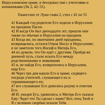
Иерусалимском храме, и беседовал там с учителями и
книжниками (Лк 2, 42–51).
Евангелие от Луки глава 2, стих с 41 по 51
41 Каждый год родители Его ходили в Иерусалим
на праздник Пасхи.
42 И когда Он был двенадцати лет, пришли они
также по обычаю в Иерусалим на праздник.
43 Когда же, по окончании дней праздника,
возвращались, остался Отрок Иисус в Иерусалиме;
и не заметили того Иосиф и Матерь Его,
44 но думали, что Он идет с другими. Пройдя же
дневной путь, стали искать Его между
родственниками и знакомыми
45 и, не найдя Его, возвратились в Иерусалим,
ища Его.
46 Через три дня нашли Его в храме, сидящего
посреди учителей, слушающего их и
спрашивающего их;
47 все слушавшие Его дивились разуму и ответам
Его.
48 И, увидев Его, удивились; и Матерь Его сказала
Ему: Чадо! что́ Ты сделал с нами? Вот, отец Твой и
Я с великою скорбью искали Тебя.