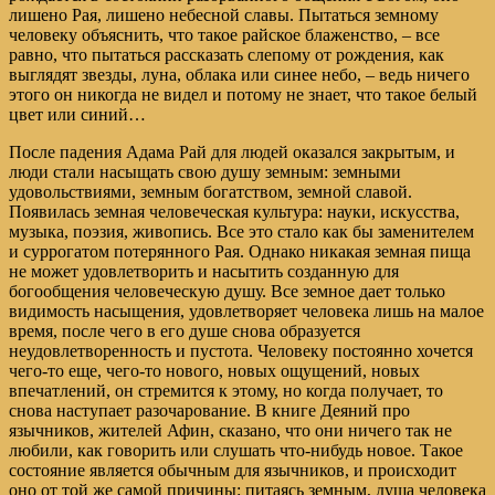
лишено Рая, лишено небесной славы. Пытаться земному
человеку объяснить, что такое райское блаженство, – все
равно, что пытаться рассказать слепому от рождения, как
выглядят звезды, луна, облака или синее небо, – ведь ничего
этого он никогда не видел и потому не знает, что такое белый
цвет или синий…
После падения Адама Рай для людей оказался закрытым, и
люди стали насыщать свою душу земным: земными
удовольствиями, земным богатством, земной славой.
Появилась земная человеческая культура: науки, искусства,
музыка, поэзия, живопись. Все это стало как бы заменителем
и суррогатом потерянного Рая. Однако никакая земная пища
не может удовлетворить и насытить созданную для
богообщения человеческую душу. Все земное дает только
видимость насыщения, удовлетворяет человека лишь на малое
время, после чего в его душе снова образуется
неудовлетворенность и пустота. Человеку постоянно хочется
чего-то еще, чего-то нового, новых ощущений, новых
впечатлений, он стремится к этому, но когда получает, то
снова наступает разочарование. В книге Деяний про
язычников, жителей Афин, сказано, что они ничего так не
любили, как говорить или слушать что-нибудь новое. Такое
состояние является обычным для язычников, и происходит
оно от той же самой причины: питаясь земным, душа человека