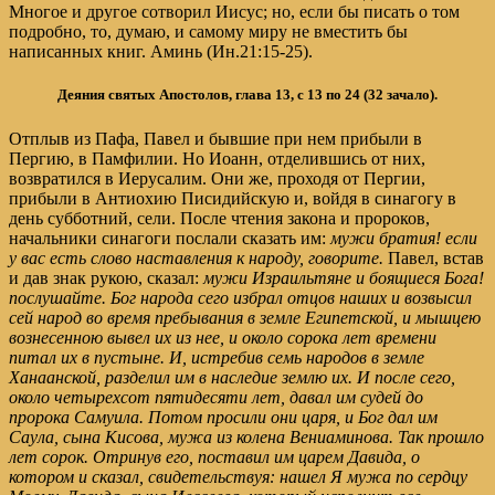
Многое и другое сотворил Иисус; но, если бы писать о том
подробно, то, думаю, и самому миру не вместить бы
написанных книг. Аминь (Ин.21:15-25).
Деяния святых Апостолов
, глава 13, с 13 по 24 (32 зачало).
Отплыв из Пафа, Павел и бывшие при нем прибыли в
Пергию, в Памфилии. Но Иоанн, отделившись от них,
возвратился в Иерусалим. Они же, проходя от Пергии,
прибыли в Антиохию Писидийскую и, войдя в синагогу в
день субботний, сели. После чтения закона и пророков,
начальники синагоги послали сказать им:
мужи братия! если
у вас есть слово наставления к народу, говорите.
Павел, встав
и дав знак рукою, сказал:
мужи Израильтяне и боящиеся Бога!
послушайте.
Бог народа сего избрал отцов наших и возвысил
сей народ во время пребывания в земле Египетской, и мышцею
вознесенною вывел их из нее,
и около сорока лет времени
питал их в пустыне.
И, истребив семь народов в земле
Ханаанской, разделил им в наследие землю их.
И после сего,
около четырехсот пятидесяти лет, давал им судей до
пророка Самуила.
Потом просили они царя, и Бог дал им
Саула, сына Кисова, мужа из колена Вениаминова. Так прошло
лет сорок.
Отринув его, поставил им царем Давида, о
котором и сказал, свидетельствуя: нашел Я мужа по сердцу