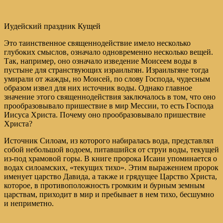
Иудейский праздник Кущей
Это таинственное священнодействие имело несколько
глубоких смыслов, означало одновременно несколько вещей.
Так, например, оно означало изведение Моисеем воды в
пустыне для странствующих израильтян. Израильтяне тогда
умирали от жажды, но Моисей, по слову Господа, чудесным
образом извел для них источник воды. Однако главное
значение этого священнодействия заключалось в том, что оно
прообразовывало пришествие в мир Мессии, то есть Господа
Иисуса Христа. Почему оно прообразовывало пришествие
Христа?
Источник Силоам, из которого набиралась вода, представлял
собой небольшой водоем, питавшийся от струи воды, текущей
из-под храмовой горы. В книге пророка Исаии упоминается о
водах силоамских, «текущих тихо». Этим выражением пророк
именует царство Давида, а также и грядущее Царство Христа,
которое, в противоположность громким и бурным земным
царствам, приходит в мир и пребывает в нем тихо, бесшумно
и неприметно.