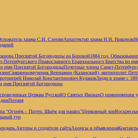
снователь храма С.Н. Слепян
Архитектор храма Н.Н. Никонов
Ис
зданий
окрова Пресвятой Богородицы на Боровой
1884 год. Образовани
т-Петербургского Православного Епархиального Братства во и
во имя Пресвятой Богородицы
Почетные члены Санкт-Петербургс
изни
Священномученик Вениамин (Казанский), митрополит Петр
отоиерей Николай Константинович Кулаков
Люди в храме с 189
во имя Пресвятой Богородицы
споведниках Церкви Русской
О Святых Иконах
О поминовении 
 дни
Поэзия
па “Огонёк – Питер. Шьём для наших”
Церковный хор
Воскресна
льный тур
ендарь.
Авторы и создатели сайта
Анонсы и объявления
Контакт