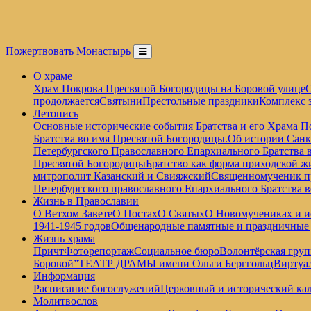
Пожертвовать
Монастырь
О храме
Храм Покрова Пресвятой Богородицы на Боровой улице
О
продолжается
Святыни
Престольные праздники
Комплекс 
Летопись
Основные исторические события Братства и его Храма П
Братства во имя Пресвятой Богородицы.
Об истории Санк
Петербургского Православного Епархиального Братства 
Пресвятой Богородицы
Братство как форма приходской ж
митрополит Казанский и Свияжский
Священномученик пр
Петербургского православного Епархиального Братства 
Жизнь в Православии
О Ветхом Завете
О Постах
О Святых
О Новомучениках и и
1941-1945 годов
Общенародные памятные и праздничные
Жизнь храма
Причт
Фоторепортаж
Социальное бюро
Волонтёрская груп
Боровой”
ТЕАТР ДРАМЫ имени Ольги Берггольц
Виртуа
Информация
Расписание богослужений
Церковный и исторический кал
Молитвослов