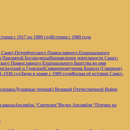
тория с 1917 по 1989 год
История с 1989 года
е Санкт-Петербургского Православного Епархиального
мя Пресвятой Богородицы
Направления деятельности Санкт-
кого Православного Епархиального Братства во имя
оградский и Гдовский
Священномученик Кирилл (Смирнов),
1-1938 год
Люди в храме с 1989 года
Фильм об истории Санкт-
усопших
Духовные чтения
О Великой Отечественной Войне
я школа
Ансамбль “Светилен”
Видео Ансамбля “Птички на
ы