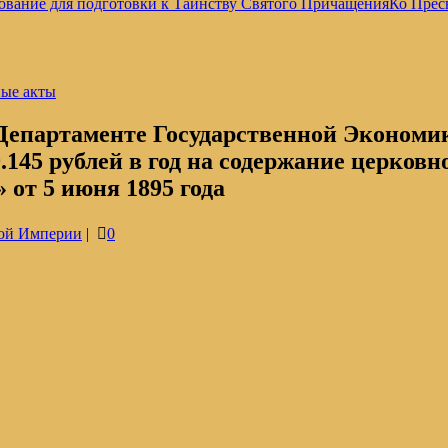
ование для подготовки к Таинству Святого Причащения
Ко Прес
ные акты
епартаменте Государственной Экономик
9.145 рублей в год на содержание церков
от 5 июня 1895 года
ой Империи
|
0