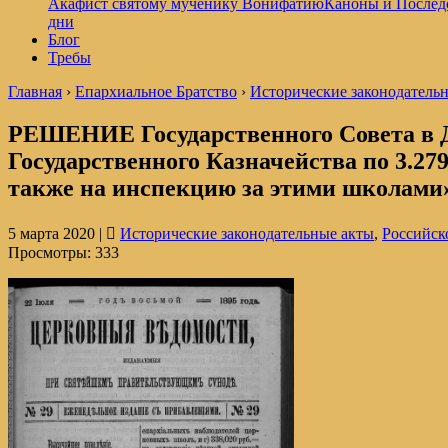
Акафист святому мученику Вонифатию
Каноны и Послед
дни
Блог
Требы
Главная
›
Епархиальное Братство
›
Исторические законодатель
РЕШЕНИЕ Государственного Совета в Д
Государственного Казначейства по 3.27
также на инспекцию за этими школами» 
5 марта 2020 |
Исторические законодательные акты
,
Российск
Просмотры:
333