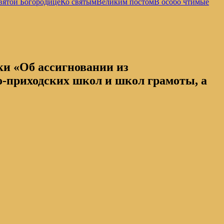
вятой Богородице
Ко святым
Великим постом
В особо чтимые
и «Об ассигновании из
но-приходских школ и школ грамоты, а