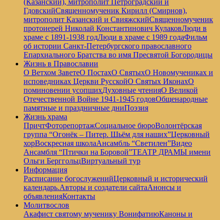
(Казанский), митрополит Петроградский и
Гдовский
Священномученик Кирилл (Смирнов),
митрополит Казанский и Свияжский
Священномученик
протоиерей Николай Константинович Кулаков
Люди в
храме с 1891-1938 год
Люди в храме с 1989 года
Фильм
об истории Санкт-Петербургского православного
Епархиального Братства во имя Пресвятой Богородицы
Жизнь в Православии
О Ветхом Завете
О Постах
О Святых
О Новомучениках и
исповедниках Церкви Русской
О Святых Иконах
О
поминовении усопших
Духовные чтения
О Великой
Отечественной Войне 1941-1945 годов
Общенародные
памятные и праздничные дни
Поэзия
Жизнь храма
Причт
Фоторепортаж
Социальное бюро
Волонтёрская
группа “Огонёк – Питер. Шьём для наших”
Церковный
хор
Воскресная школа
Ансамбль “Светилен”
Видео
Ансамбля “Птички на Боровой”
ТЕАТР ДРАМЫ имени
Ольги Берггольц
Виртуальный тур
Информация
Расписание богослужений
Церковный и исторический
календарь.
Авторы и создатели сайта
Анонсы и
объявления
Контакты
Молитвослов
Акафист святому мученику Вонифатию
Каноны и