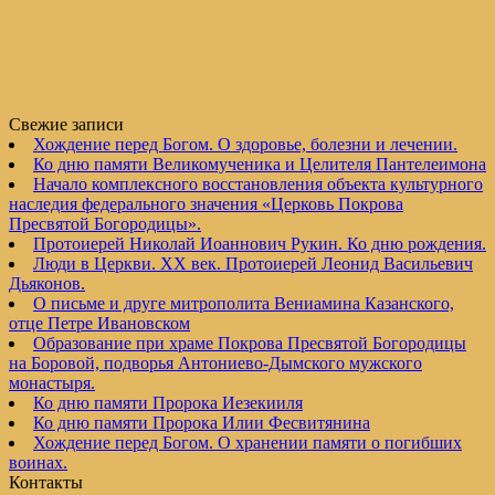
Свежие записи
Хождение перед Богом. О здоровье, болезни и лечении.
Ко дню памяти Великомученика и Целителя Пантелеимона
Начало комплексного восстановления объекта культурного
наследия федерального значения «Церковь Покрова
Пресвятой Богородицы».
Протоиерей Николай Иоаннович Рукин. Ко дню рождения.
Люди в Церкви. XX век. Протоиерей Леонид Васильевич
Дьяконов.
О письме и друге митрополита Вениамина Казанского,
отце Петре Ивановском
Образование при храме Покрова Пресвятой Богородицы
на Боровой, подворья Антониево-Дымского мужского
монастыря.
Ко дню памяти Пророка Иезекииля
Ко дню памяти Пророка Илии Фесвитянина
Хождение перед Богом. О хранении памяти о погибших
воинах.
Контакты