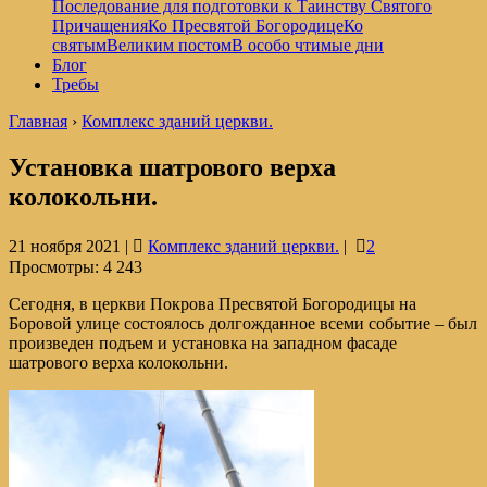
Последование для подготовки к Таинству Святого
Причащения
Ко Пресвятой Богородице
Ко
святым
Великим постом
В особо чтимые дни
Блог
Требы
Главная
›
Комплекс зданий церкви.
Установка шатрового верха
колокольни.
21 ноября 2021 |
Комплекс зданий церкви.
|
2
Просмотры:
4 243
Сегодня, в церкви Покрова Пресвятой Богородицы на
Боровой улице состоялось долгожданное всеми событие – был
произведен подъем и установка на западном фасаде
шатрового верха колокольни.