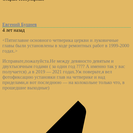
Евгений Бушнев
4 лет назад
<Пятиглавие основного четверика церкви и луковичные
главы были установлены в ходе ремонтных работ в 1999-2000
годах.>
Исправьте,пожалуйста.Не между девяносто девятым и
двухтысячным годами ( за один год ???? А именно так у вас
получается) ,а в 2019 — 2021 годах.Уж поверьте,я вел
фотофиксацию установки глав на четверике и над
приделами,и вот последнюю — на колокольне только что, в
прошедшие выходные)