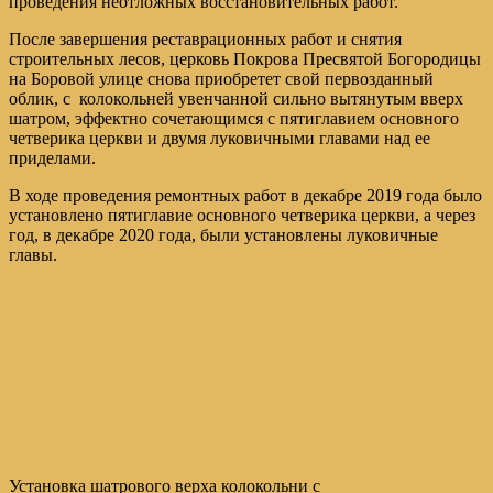
проведения неотложных восстановительных работ.
После завершения реставрационных работ и снятия
строительных лесов, церковь Покрова Пресвятой Богородицы
на Боровой улице снова приобретет свой первозданный
облик, с колокольней увенчанной сильно вытянутым вверх
шатром, эффектно сочетающимся с пятиглавием основного
четверика церкви и двумя луковичными главами над ее
приделами.
В ходе проведения ремонтных работ в декабре 2019 года было
установлено пятиглавие основного четверика церкви, а через
год, в декабре 2020 года, были установлены луковичные
главы.
Установка шатрового верха колокольни с