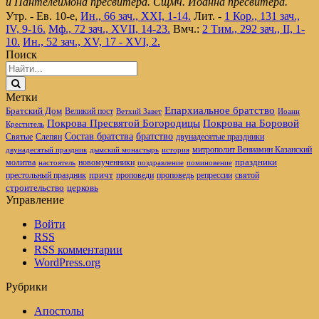
и Пантелеимона пресвитера. Сщмч. Иоанна пресвитера.
Утр. - Ев. 10-е,
Ин., 66 зач., XXI, 1-14.
Лит. -
1 Кор., 131 зач.,
IV, 9-16.
Мф., 72 зач., XVII, 14-23.
Вмч.:
2 Тим., 292 зач., II, 1-
10.
Ин., 52 зач., XV, 17 - XVI, 2.
Поиск
Метки
Епархиальное братство
Братский Дом
Великий пост
Ветхий Завет
Иоанн
Покрова Пресвятой Богородицы
Покрова на Боровой
Креститель
братство
Состав братства
Святые
Слепян
двунадесятые праздники
митрополит Вениамин Казанский
двунадесятый праздник
дымский монастырь
история
новомученники
праздники
молитва
настоятель
поздравление
поминовение
престольный праздник
причт
проповеди
репрессии
проповедь
святой
церковь
строительство
Управление
Войти
RSS
RSS
комментарии
WordPress.org
Рубрики
Апостолы