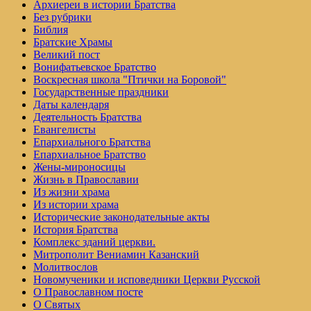
Архиереи в истории Братства
Без рубрики
Библия
Братские Храмы
Великий пост
Вонифатьевское Братство
Воскресная школа "Птички на Боровой"
Государственные праздники
Даты календаря
Деятельность Братства
Евангелисты
Епархиального Братства
Епархиальное Братство
Жены-мироносицы
Жизнь в Православии
Из жизни храма
Из истории храма
Исторические законодательные акты
История Братства
Комплекс зданий церкви.
Митрополит Вениамин Казанский
Молитвослов
Но­во­му­че­ни­ки и ис­по­вед­ни­ки Церк­ви Рус­ской
О Православном посте
О Святых