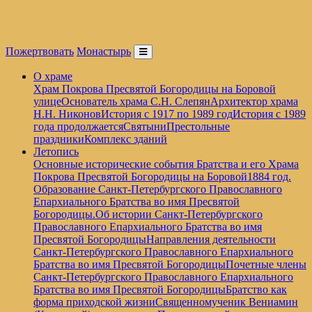
Пожертвовать
Монастырь
О храме
Храм Покрова Пресвятой Богородицы на Боровой
улице
Основатель храма С.Н. Слепян
Архитектор храма
Н.Н. Никонов
История с 1917 по 1989 год
История с 1989
года продолжается
Святыни
Престольные
праздники
Комплекс зданий
Летопись
Основные исторические события Братства и его Храма
Покрова Пресвятой Богородицы на Боровой
1884 год.
Образование Санкт-Петербургского Православного
Епархиального Братства во имя Пресвятой
Богородицы.
Об истории Санкт-Петербургского
Православного Епархиального Братства во имя
Пресвятой Богородицы
Направления деятельности
Санкт-Петербургского Православного Епархиального
Братства во имя Пресвятой Богородицы
Почетные члены
Санкт-Петербургского Православного Епархиального
Братства во имя Пресвятой Богородицы
Братство как
форма приходской жизни
Священномученик Вениамин