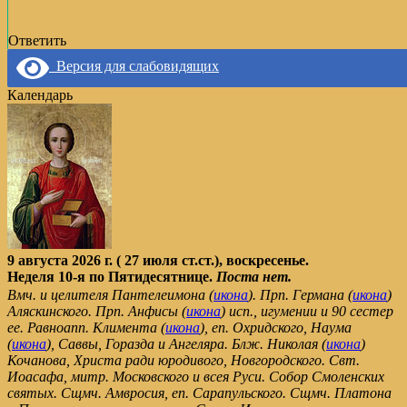
Ответить
Версия для слабовидящих
Календарь
9 августа 2026 г. ( 27 июля ст.ст.), воскресенье.
Неделя 10-я по Пятидесятнице.
Поста нет.
Вмч. и целителя Пантелеимона (
икона
). Прп. Германа (
икона
)
Аляскинского. Прп. Анфисы (
икона
) исп., игумении и 90 сестер
ее. Равноапп. Климента (
икона
), еп. Охридского, Наума
(
икона
), Саввы, Горазда и Ангеляра. Блж. Николая (
икона
)
Кочанова, Христа ради юродивого, Новгородского. Свт.
Иоасафа, митр. Московского и всея Руси. Собор Смоленских
святых. Сщмч. Амвросия, еп. Сарапульского. Сщмч. Платона