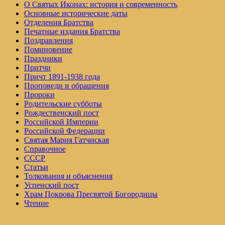
О Святых Иконах: история и современность
Основные исторические даты
Отделения Братства
Печатные издания Братства
Поздравления
Поминовение
Праздники
Притчи
Причт 1891-1938 года
Проповеди и обращения
Пророки
Родительские субботы
Рождественский пост
Российской Империи
Российской Федерации
Святая Мария Гатчиская
Справочное
СССР
Статьи
Толкования и объяснения
Успенский пост
Храм Покрова Пресвятой Богородицы
Чтение