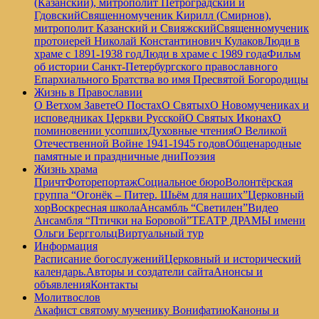
(Казанский), митрополит Петроградский и
Гдовский
Священномученик Кирилл (Смирнов),
митрополит Казанский и Свияжский
Священномученик
протоиерей Николай Константинович Кулаков
Люди в
храме с 1891-1938 год
Люди в храме с 1989 года
Фильм
об истории Санкт-Петербургского православного
Епархиального Братства во имя Пресвятой Богородицы
Жизнь в Православии
О Ветхом Завете
О Постах
О Святых
О Новомучениках и
исповедниках Церкви Русской
О Святых Иконах
О
поминовении усопших
Духовные чтения
О Великой
Отечественной Войне 1941-1945 годов
Общенародные
памятные и праздничные дни
Поэзия
Жизнь храма
Причт
Фоторепортаж
Социальное бюро
Волонтёрская
группа “Огонёк – Питер. Шьём для наших”
Церковный
хор
Воскресная школа
Ансамбль “Светилен”
Видео
Ансамбля “Птички на Боровой”
ТЕАТР ДРАМЫ имени
Ольги Берггольц
Виртуальный тур
Информация
Расписание богослужений
Церковный и исторический
календарь.
Авторы и создатели сайта
Анонсы и
объявления
Контакты
Молитвослов
Акафист святому мученику Вонифатию
Каноны и