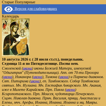
Старые
Популярные
Версия для слабовидящих
Календарь
10 августа 2026 г. ( 28 июля ст.ст.), понедельник.
Седмица 11-я по Пятидесятнице.
Поста нет.
Смоленской (
икона
) иконы Божией Матери, именуемой
"Одигитрия" (Путеводительница). Апп. от 70-ти Прохора
(
икона
), Никанора (
икона
), Тимона (
икона
) и Пармена диаконов.
Свт. Питирима (
икона
), еп. Тамбовского. Собор Тамбовских
святых. Мч. Иулиана. Мч. Евстафия Анкирского. Мч. Акакия,
иже в Милете Карийском. Прп. Павла (
икона
)
Ксиропотамского. Прп. Моисея, чудотворца Печерского.
Сщмч. Николая диакона. Прмч. Василия, прмцц. Анастасии и
Елены, мчч. Арефы, Иоанна, Иоанна, Иоанна и мц. Мавры.