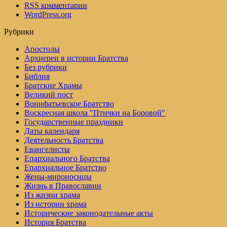
RSS
комментарии
WordPress.org
Рубрики
Апостолы
Архиереи в истории Братства
Без рубрики
Библия
Братские Храмы
Великий пост
Вонифатьевское Братство
Воскресная школа "Птички на Боровой"
Государственные праздники
Даты календаря
Деятельность Братства
Евангелисты
Епархиального Братства
Епархиальное Братство
Жены-мироносицы
Жизнь в Православии
Из жизни храма
Из истории храма
Исторические законодательные акты
История Братства