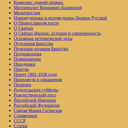
Комплекс зданий церкви.
Митрополит Вениамин Казанский
Молитвослов
Но­во­му­че­ни­ки и ис­по­вед­ни­ки Церк­ви Рус­ской
О Православном посте
О Святых
О Святых Иконах: история и современность
Основные исторические даты
Отделения Братства
Печатные издания Братства
Поздравления
Поминовение
Праздники
Притчи
Причт 1891-1938 года
Проповеди и обращения
Пророки
Родительские субботы
Рождественский пост
Российской Империи
Российской Федерации
Святая Мария Гатчиская
Справочное
СССР
Статьи