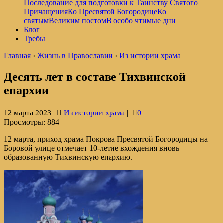
Последование для подготовки к Таинству Святого
Причащения
Ко Пресвятой Богородице
Ко
святым
Великим постом
В особо чтимые дни
Блог
Требы
Главная
›
Жизнь в Православии
›
Из истории храма
Десять лет в составе Тихвинской
епархии
12 марта 2023 |
Из истории храма
|
0
Просмотры:
884
12 марта, приход храма Покрова Пресвятой Богородицы на
Боровой улице отмечает 10-летие вхождения вновь
образованную Тихвинскую епархию.