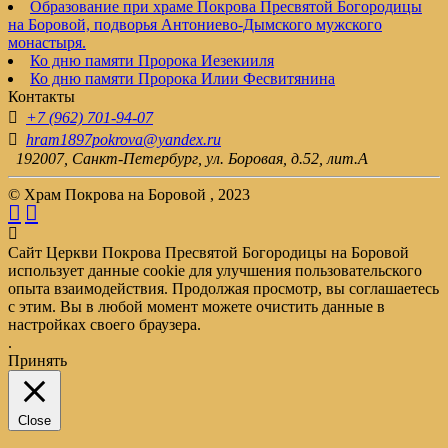
Образование при храме Покрова Пресвятой Богородицы
на Боровой, подворья Антониево-Дымского мужского
монастыря.
Ко дню памяти Пророка Иезекииля
Ко дню памяти Пророка Илии Фесвитянина
Контакты
+7 (962) 701-94-07
hram1897pokrova@yandex.ru
192007, Санкт-Петербург, ул. Боровая, д.52, лит.А
© Храм Покрова на Боровой , 2023
Сайт Церкви Покрова Пресвятой Богородицы на Боровой
использует данные cookie для улучшения пользовательского
опыта взаимодействия. Продолжая просмотр, вы соглашаетесь
с этим. Вы в любой момент можете очистить данные в
настройках своего браузера.
.
Принять
Close