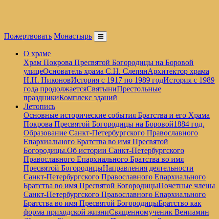
Пожертвовать
Монастырь
О храме
Храм Покрова Пресвятой Богородицы на Боровой
улице
Основатель храма С.Н. Слепян
Архитектор храма
Н.Н. Никонов
История с 1917 по 1989 год
История с 1989
года продолжается
Святыни
Престольные
праздники
Комплекс зданий
Летопись
Основные исторические события Братства и его Храма
Покрова Пресвятой Богородицы на Боровой
1884 год.
Образование Санкт-Петербургского Православного
Епархиального Братства во имя Пресвятой
Богородицы.
Об истории Санкт-Петербургского
Православного Епархиального Братства во имя
Пресвятой Богородицы
Направления деятельности
Санкт-Петербургского Православного Епархиального
Братства во имя Пресвятой Богородицы
Почетные члены
Санкт-Петербургского Православного Епархиального
Братства во имя Пресвятой Богородицы
Братство как
форма приходской жизни
Священномученик Вениамин