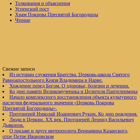
Толкования и объяснения
Успенский пост
Храм Покрова Пресвятой Богородицы
Чтение
Свежие записи
Из истории служения Братства. Церковь-школа Святого
Равноапостольного Князя Владимира в Нарве.
Хождение перед Богом. О здоровье, болезни и лечении.
Ко дню памяти Великомученика и Целителя Пантелеимона
Начало комплексного восстановления объекта культурного
наследия федерального значения «Церковь Покрова
Пресвятой Богородицы».
Протоиерей Николай Иоаннович Рукин. Ко дню рождения.
Люди в Церкви. XX век. Протоиерей Леонид Васильевич
Дьяконов.
О письме и друге митрополита Вениамина Казанского,
отце Петре Ивановском