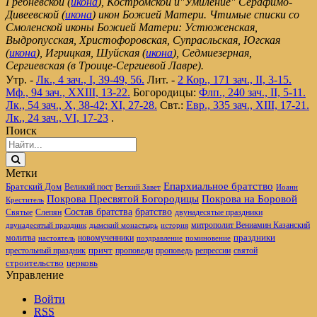
Гребневской (
икона
), Костромской и"Умиление" Серафимо-
Дивеевской (
икона
) икон Божией Матери. Чтимые списки со
Смоленской иконы Божией Матери: Устюженская,
Выдропусская, Христофоровская, Супрасльская, Югская
(
икона
), Игрицкая, Шуйская (
икона
), Седмиезерная,
Сергиевская (в Троице-Сергиевой Лавре).
Утр. -
Лк., 4 зач., I, 39-49, 56.
Лит. -
2 Кор., 171 зач., II, 3-15.
Мф., 94 зач., XXIII, 13-22.
Богородицы:
Флп., 240 зач., II, 5-11.
Лк., 54 зач., X, 38-42; XI, 27-28.
Свт.:
Евр., 335 зач., XIII, 17-21.
Лк., 24 зач., VI, 17-23
.
Поиск
Метки
Епархиальное братство
Братский Дом
Великий пост
Ветхий Завет
Иоанн
Покрова Пресвятой Богородицы
Покрова на Боровой
Креститель
братство
Состав братства
Святые
Слепян
двунадесятые праздники
митрополит Вениамин Казанский
двунадесятый праздник
дымский монастырь
история
новомученники
праздники
молитва
настоятель
поздравление
поминовение
престольный праздник
причт
проповеди
репрессии
проповедь
святой
церковь
строительство
Управление
Войти
RSS