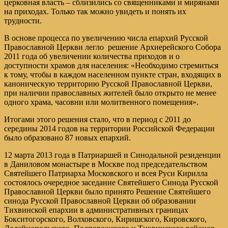
церковная власть – сблизились со священниками и мирянами
на приходах. Только так можно увидеть и понять их
трудности.
В основе процесса по увеличению числа епархий Русской
Православной Церкви легло решение Архиерейского Собора
2011 года об увеличении количества приходов и о
доступности храмов для населения: «Необходимо стремиться
к тому, чтобы в каждом населенном пункте стран, входящих в
каноническую территорию Русской Православной Церкви,
при наличии православных жителей было открыто не менее
одного храма, часовни или молитвенного помещения».
Итогами этого решения стало, что в период с 2011 до
середины 2014 годов на территории Российской Федерации
было образовано 87 новых епархий.
12 марта 2013 года в Патриаршей и Синодальной резиденции
в Даниловом монастыре в Москве под председательством
Святейшего Патриарха Московского и всея Руси Кирилла
состоялось очередное заседание Святейшего Синода Русской
Православной Церкви было принято Решение Святейшего
синода Русской Православной Церкви об образовании
Тихвинской епархии в административных границах
Бокситогорского, Волховского, Киришского, Кировского,