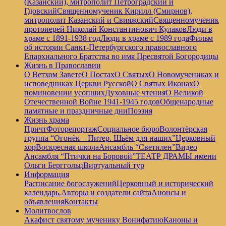
(Казанский), митрополит Петроградский и
Гдовский
Священномученик Кирилл (Смирнов),
митрополит Казанский и Свияжский
Священномученик
протоиерей Николай Константинович Кулаков
Люди в
храме с 1891-1938 год
Люди в храме с 1989 года
Фильм
об истории Санкт-Петербургского православного
Епархиального Братства во имя Пресвятой Богородицы
Жизнь в Православии
О Ветхом Завете
О Постах
О Святых
О Новомучениках и
исповедниках Церкви Русской
О Святых Иконах
О
поминовении усопших
Духовные чтения
О Великой
Отечественной Войне 1941-1945 годов
Общенародные
памятные и праздничные дни
Поэзия
Жизнь храма
Причт
Фоторепортаж
Социальное бюро
Волонтёрская
группа “Огонёк – Питер. Шьём для наших”
Церковный
хор
Воскресная школа
Ансамбль “Светилен”
Видео
Ансамбля “Птички на Боровой”
ТЕАТР ДРАМЫ имени
Ольги Берггольц
Виртуальный тур
Информация
Расписание богослужений
Церковный и исторический
календарь.
Авторы и создатели сайта
Анонсы и
объявления
Контакты
Молитвослов
Акафист святому мученику Вонифатию
Каноны и