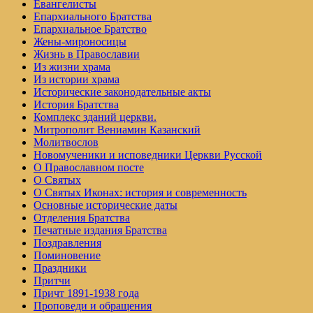
Евангелисты
Епархиального Братства
Епархиальное Братство
Жены-мироносицы
Жизнь в Православии
Из жизни храма
Из истории храма
Исторические законодательные акты
История Братства
Комплекс зданий церкви.
Митрополит Вениамин Казанский
Молитвослов
Но­во­му­че­ни­ки и ис­по­вед­ни­ки Церк­ви Рус­ской
О Православном посте
О Святых
О Святых Иконах: история и современность
Основные исторические даты
Отделения Братства
Печатные издания Братства
Поздравления
Поминовение
Праздники
Притчи
Причт 1891-1938 года
Проповеди и обращения