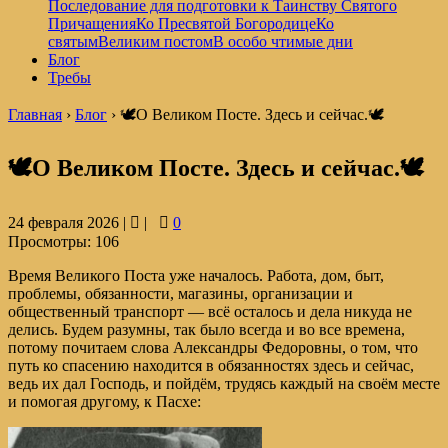
Последование для подготовки к Таинству Святого
Причащения
Ко Пресвятой Богородице
Ко
святым
Великим постом
В особо чтимые дни
Блог
Требы
Главная
›
Блог
›
🕊️О Великом Посте. Здесь и сейчас.🕊️
🕊️О Великом Посте. Здесь и сейчас.🕊️
24 февраля 2026 |
|
0
Просмотры:
106
Время Великого Поста уже началось. Работа, дом, быт,
проблемы, обязанности, магазины, организации и
общественный транспорт — всё осталось и дела никуда не
делись. Будем разумны, так было всегда и во все времена,
потому почитаем слова Александры Федоровны, о том, что
путь ко спасению находится в обязанностях здесь и сейчас,
ведь их дал Господь, и пойдём, трудясь каждый на своём месте
и помогая другому, к Пасхе: