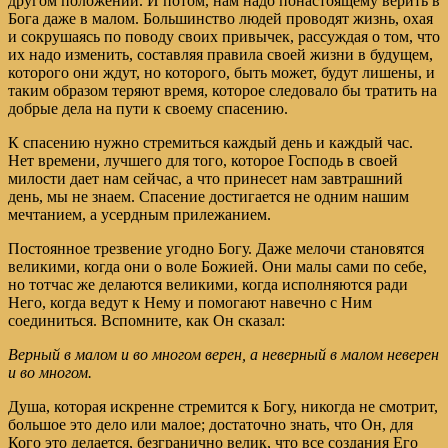
другом положении. И потом, нам надо понастоящему верить в
Бога даже в малом. Большинство людей проводят жизнь, охая
и сокрушаясь по поводу своих привычек, рассуждая о том, что
их надо изменить, составляя правила своей жизни в будущем,
которого они ждут, но которого, быть может, будут лишены, и
таким образом теряют время, которое следовало бы тратить на
добрые дела на пути к своему спасению.
К спасению нужно стремиться каждый день и каждый час.
Нет времени, лучшего для того, которое Господь в своей
милости дает нам сейчас, а что принесет нам завтрашний
день, мы не знаем. Спасение достигается не одним нашим
мечтанием, а усердным прилежанием.
Постоянное трезвение угодно Богу. Даже мелочи становятся
великими, когда они о воле Божией. Они малы сами по себе,
но тотчас же делаются великими, когда исполняются ради
Него, когда ведут к Нему и помогают навечно с Ним
соединиться. Вспомните, как Он сказал:
Верный в малом и во многом верен, а неверный в малом неверен
и во многом.
Душа, которая искренне стремится к Богу, никогда не смотрит,
большое это дело или малое; достаточно знать, что Он, для
Кого это делается, безгранично велик, что все создания Его