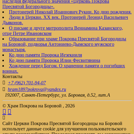
наследия федерального значения «Церковь Покрова
Пресвятой Богородицы».
Протоиерей Николай Иоаннович Рукин. Ко дню рождения.
Люди в Церкви. XX век. Протоиерей Леонид Васильевич
Дьяконов.
О письме и друге митрополита Вениамина Казанского,
отце Петре Ивановском
Образование при храме Покрова Пресвятой Богородицы
на Боровой, подворья Антониево-Дымского мужского
монастыря.
Ко дню памяти Пророка Иезекииля
Ко дню памяти Пророка Илии Фесвитянина
Хождение перед Богом. О хранении памяти о погибших
воинах.
Контакты
+7 (962) 701-94-07
hram1897pokrova@yandex.ru
192007, Санкт-Петербург, ул. Боровая, д.52, лит.А
© Храм Покрова на Боровой , 2026
Сайт Церкви Покрова Пресвятой Богородицы на Боровой
использует данные cookie для улучшения пользовательского