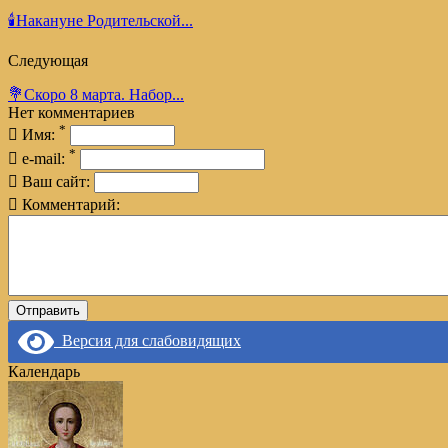
🕯️Накануне Родительской...
Следующая
💐Скоро 8 марта. Набор...
Нет комментариев
*
Имя:
*
e-mail:
Ваш сайт:
Комментарий:
Версия для слабовидящих
Календарь