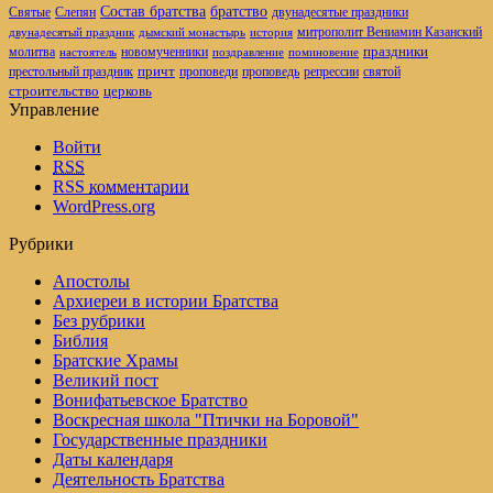
братство
Состав братства
Святые
Слепян
двунадесятые праздники
митрополит Вениамин Казанский
двунадесятый праздник
дымский монастырь
история
новомученники
праздники
молитва
настоятель
поздравление
поминовение
престольный праздник
причт
проповеди
репрессии
проповедь
святой
церковь
строительство
Управление
Войти
RSS
RSS
комментарии
WordPress.org
Рубрики
Апостолы
Архиереи в истории Братства
Без рубрики
Библия
Братские Храмы
Великий пост
Вонифатьевское Братство
Воскресная школа "Птички на Боровой"
Государственные праздники
Даты календаря
Деятельность Братства