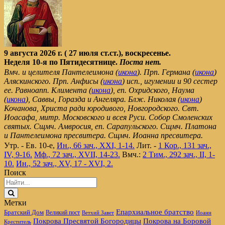
9 августа 2026 г. ( 27 июля ст.ст.), воскресенье.
Неделя 10-я по Пятидесятнице.
Поста нет.
Вмч. и целителя Пантелеимона (
икона
). Прп. Германа (
икона
)
Аляскинского. Прп. Анфисы (
икона
) исп., игумении и 90 сестер
ее. Равноапп. Климента (
икона
), еп. Охридского, Наума
(
икона
), Саввы, Горазда и Ангеляра. Блж. Николая (
икона
)
Кочанова, Христа ради юродивого, Новгородского. Свт.
Иоасафа, митр. Московского и всея Руси. Собор Смоленских
святых. Сщмч. Амвросия, еп. Сарапульского. Сщмч. Платона
и Пантелеимона пресвитера. Сщмч. Иоанна пресвитера.
Утр. - Ев. 10-е,
Ин., 66 зач., XXI, 1-14.
Лит. -
1 Кор., 131 зач.,
IV, 9-16.
Мф., 72 зач., XVII, 14-23.
Вмч.:
2 Тим., 292 зач., II, 1-
10.
Ин., 52 зач., XV, 17 - XVI, 2.
Поиск
Метки
Епархиальное братство
Братский Дом
Великий пост
Ветхий Завет
Иоанн
Покрова Пресвятой Богородицы
Покрова на Боровой
Креститель