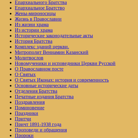
Епархиального Братства
Епархиальное Братство
Жены-мироносицы
Жизнь в Православии
Из жизни храма
Из истории храма
Исторические законодательные акты
История Братства
Комплекс зданий церкви.
Митрополит Вениамин Казанский
Молитвослов
Но­во­му­че­ни­ки и ис­по­вед­ни­ки Церк­ви Рус­ской
О Православном посте
О Святых
О Святых Иконах: история и современность
Основные исторические даты
Отделения Братства
Печатные издания Братства
Поздравления
Поминовение
Праздники
Притчи
Причт 1891-1938 года
Проповеди и обращения
Пророки