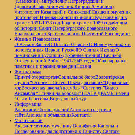
(Казанский), митрополит Петроградский и
Гдовский
Священномученик Кирилл (Смирнов),
митрополит Казанский и Свияжский
Священномученик
протоиерей Николай Константинович Кулаков
Люди в
храме с 1891-1938 год
Люди в храме с 1989 года
Фильм
об истории Санкт-Петербургского православного
Епархиального Братства во имя Пресвятой Богородицы
Жизнь в Православии
О Ветхом Завете
О Постах
О Святых
О Новомучениках и
исповедниках Церкви Русской
О Святых Иконах
О
поминовении усопших
Духовные чтения
О Великой
Отечественной Войне 1941-1945 годов
Общенародные
памятные и праздничные дни
Поэзия
Жизнь храма
Причт
Фоторепортаж
Социальное бюро
Волонтёрская
группа “Огонёк – Питер. Шьём для наших”
Церковный
хор
Воскресная школа
Ансамбль “Светилен”
Видео
Ансамбля “Птички на Боровой”
ТЕАТР ДРАМЫ имени
Ольги Берггольц
Виртуальный тур
Информация
Расписание богослужений
Авторы и создатели
сайта
Анонсы и объявления
Контакты
Молитвослов
Акафист святому мученику Вонифатию
Каноны и
Последование для подготовки к Таинству Святого