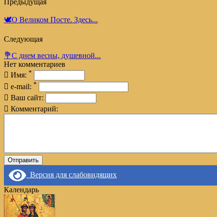
Предыдущая
🕊️О Великом Посте. Здесь...
Следующая
💐С днем весны, душевной...
Нет комментариев
*
Имя:
*
e-mail:
Ваш сайт:
Комментарий:
Версия для слабовидящих
Календарь