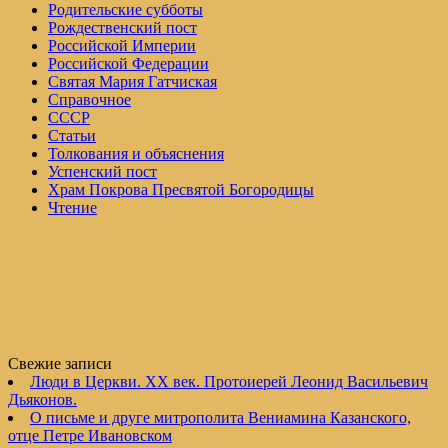
Родительские субботы
Рождественский пост
Российской Империи
Российской Федерации
Святая Мария Гатчиская
Справочное
СССР
Статьи
Толкования и объяснения
Успенский пост
Храм Покрова Пресвятой Богородицы
Чтение
Свежие записи
Люди в Церкви. XX век. Протоиерей Леонид Васильевич
Дьяконов.
О письме и друге митрополита Вениамина Казанского,
отце Петре Ивановском