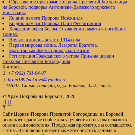
Образование при храме Покрова Пресвятой Богородицы
на Боровой, подворья Антониево-Дымского мужского
монастыря.
Ко дню памяти Пророка Иезекииля
Ко дню памяти Пророка Илии Фесвитянина
Хождение перед Богом. О хранении памяти о погибших
воинах.
Ночью, в конце августа, 1914 года
Первая мировая война. Лазареты Братства.
Братство как форма приходской жизни
Регистрация Гражданского устава Прихода церкви
Покрова Пресвятой Богородицы
Контакты
+7 (962) 701-94-07
hram1897pokrova@yandex.ru
192007, Санкт-Петербург, ул. Боровая, д.52, лит.А
© Храм Покрова на Боровой , 2026
Сайт Церкви Покрова Пресвятой Богородицы на Боровой
использует данные cookie для улучшения пользовательского
опыта взаимодействия. Продолжая просмотр, вы соглашаетесь
с этим. Вы в любой момент можете очистить данные в