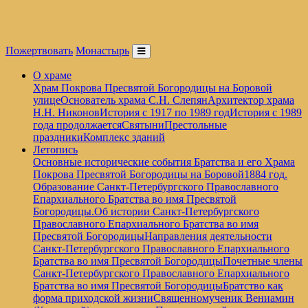
Пожертвовать
Монастырь
О храме
Храм Покрова Пресвятой Богородицы на Боровой
улице
Основатель храма С.Н. Слепян
Архитектор храма
Н.Н. Никонов
История с 1917 по 1989 год
История с 1989
года продолжается
Святыни
Престольные
праздники
Комплекс зданий
Летопись
Основные исторические события Братства и его Храма
Покрова Пресвятой Богородицы на Боровой
1884 год.
Образование Санкт-Петербургского Православного
Епархиального Братства во имя Пресвятой
Богородицы.
Об истории Санкт-Петербургского
Православного Епархиального Братства во имя
Пресвятой Богородицы
Направления деятельности
Санкт-Петербургского Православного Епархиального
Братства во имя Пресвятой Богородицы
Почетные члены
Санкт-Петербургского Православного Епархиального
Братства во имя Пресвятой Богородицы
Братство как
форма приходской жизни
Священномученик Вениамин