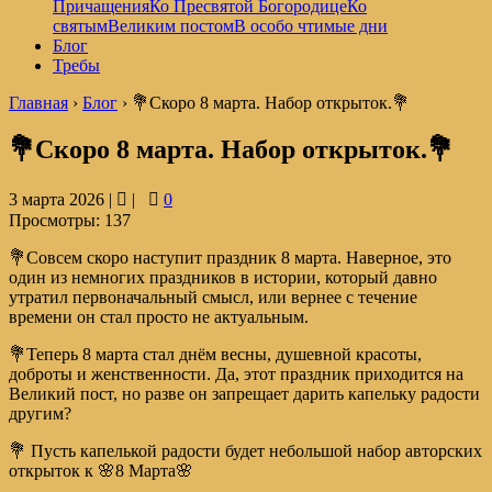
Причащения
Ко Пресвятой Богородице
Ко
святым
Великим постом
В особо чтимые дни
Блог
Требы
Главная
›
Блог
›
💐Скоро 8 марта. Набор открыток.💐
💐Скоро 8 марта. Набор открыток.💐
3 марта 2026 |
|
0
Просмотры:
137
💐Совсем скоро наступит праздник 8 марта. Наверное, это
один из немногих праздников в истории, который давно
утратил первоначальный смысл, или вернее с течение
времени он стал просто не актуальным.
💐Теперь 8 марта стал днём весны, душевной красоты,
доброты и женственности. Да, этот праздник приходится на
Великий пост, но разве он запрещает дарить капельку радости
другим?
💐 Пусть капелькой радости будет небольшой набор авторских
открыток к 🌸8 Марта🌸