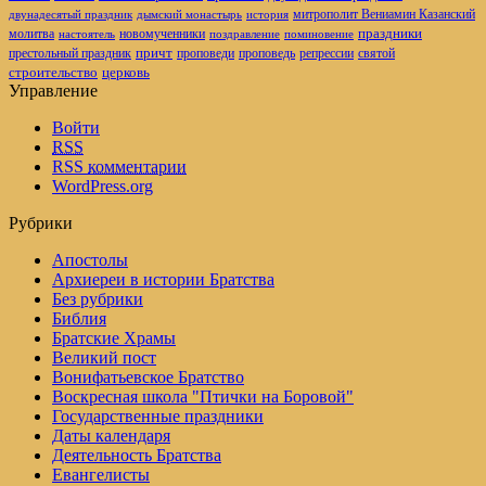
митрополит Вениамин Казанский
двунадесятый праздник
дымский монастырь
история
новомученники
праздники
молитва
настоятель
поздравление
поминовение
престольный праздник
причт
проповеди
репрессии
проповедь
святой
церковь
строительство
Управление
Войти
RSS
RSS
комментарии
WordPress.org
Рубрики
Апостолы
Архиереи в истории Братства
Без рубрики
Библия
Братские Храмы
Великий пост
Вонифатьевское Братство
Воскресная школа "Птички на Боровой"
Государственные праздники
Даты календаря
Деятельность Братства
Евангелисты