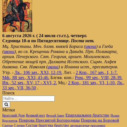
6 августа 2026 г. ( 24 июля ст.ст.), четверг.
Седмица 10-я по Пятидесятнице.
Поста нет.
Мц. Христины. Мчч. блгвв. князей Бориса (
икона
) и Глеба
(
икона
), во св. Крещении Романа и Давида. Прп. Поликарпа,
архим. Печерского. Свт. Георгия, архиеп. Могилевского.
Обретение мощей прп. Далмата Исетского. Сщмч. Алфея
диакона. Свв. Николая (
икона
) и Иоанна испп., пресвитеров.
Утр. -
Лк., 106 зач., XXI, 12-19.
Лит. -
2 Кор., 167 зач., I, 1-7.
Мф., 88 зач., XXI, 43-46.
Блгвв. кнн.:
Рим., 99 зач., VIII, 28-39.
Ин., 52 зач., XV, 17 - XVI, 2.
Мц.:
2 Кор., 181 зач., VI, 1-10.
Лк.,
33 зач., VII, 36-50
.
Поиск
Метки
Епархиальное братство
Братский Дом
Великий пост
Ветхий Завет
Иоанн
Покрова Пресвятой Богородицы
Покрова на Боровой
Креститель
братство
Состав братства
Святые
Слепян
двунадесятые праздники