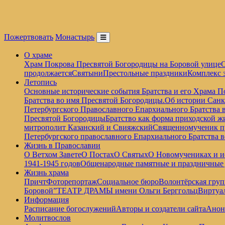
Пожертвовать
Монастырь
О храме
Храм Покрова Пресвятой Богородицы на Боровой улице
О
продолжается
Святыни
Престольные праздники
Комплекс 
Летопись
Основные исторические события Братства и его Храма П
Братства во имя Пресвятой Богородицы.
Об истории Санк
Петербургского Православного Епархиального Братства 
Пресвятой Богородицы
Братство как форма приходской ж
митрополит Казанский и Свияжский
Священномученик пр
Петербургского православного Епархиального Братства 
Жизнь в Православии
О Ветхом Завете
О Постах
О Святых
О Новомучениках и и
1941-1945 годов
Общенародные памятные и праздничные
Жизнь храма
Причт
Фоторепортаж
Социальное бюро
Волонтёрская груп
Боровой”
ТЕАТР ДРАМЫ имени Ольги Берггольц
Виртуа
Информация
Расписание богослужений
Авторы и создатели сайта
Анон
Молитвослов