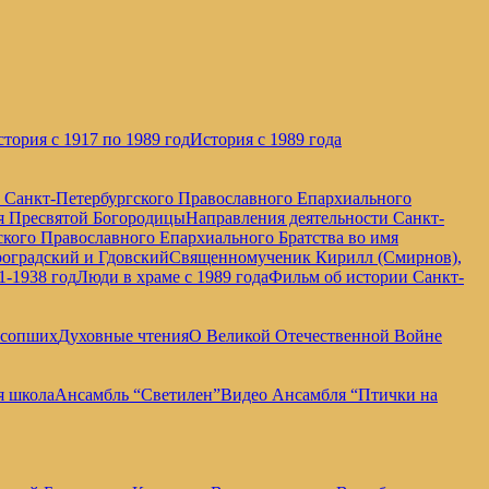
тория с 1917 по 1989 год
История с 1989 года
е Санкт-Петербургского Православного Епархиального
мя Пресвятой Богородицы
Направления деятельности Санкт-
кого Православного Епархиального Братства во имя
оградский и Гдовский
Священномученик Кирилл (Смирнов),
1-1938 год
Люди в храме с 1989 года
Фильм об истории Санкт-
усопших
Духовные чтения
О Великой Отечественной Войне
я школа
Ансамбль “Светилен”
Видео Ансамбля “Птички на