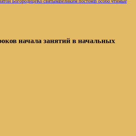
вятой Богородице
Ко святым
Великим постом
В особо чтимые
ков начала занятий в начальных