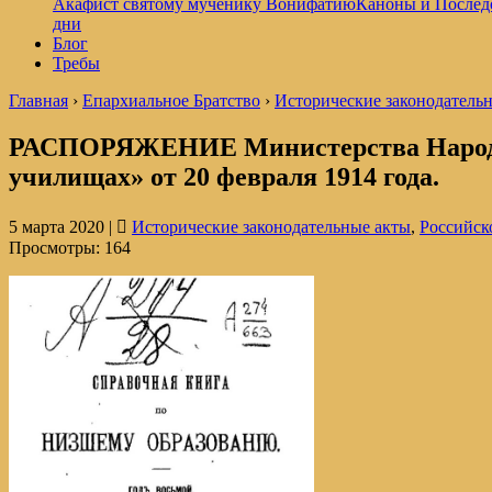
Акафист святому мученику Вонифатию
Каноны и Послед
дни
Блог
Требы
Главная
›
Епархиальное Братство
›
Исторические законодатель
РАСПОРЯЖЕНИЕ Министерства Народног
училищах» от 20 февраля 1914 года.
5 марта 2020 |
Исторические законодательные акты
,
Российск
Просмотры:
164