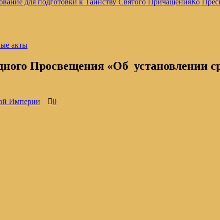
ование для подготовки к Таинству Святого Причащения
Ко Прес
ные акты
о Просвещения «Об установлении сро
ой Империи
|
0