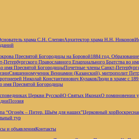
снователь храма С.Н. Слепян
Архитектор храма Н.Н. Никонов
Ис
зданий
окрова Пресвятой Богородицы на Боровой
1884 год. Образовани
т-Петербургского Православного Епархиального Братства во и
во имя Пресвятой Богородицы
Почетные члены Санкт-Петербургс
изни
Священномученик Вениамин (Казанский), митрополит Петр
отоиерей Николай Константинович Кулаков
Люди в храме с 189
во имя Пресвятой Богородицы
споведниках Церкви Русской
О Святых Иконах
О поминовении 
 дни
Поэзия
па “Огонёк – Питер. Шьём для наших”
Церковный хор
Воскресна
льный тур
сы и объявления
Контакты