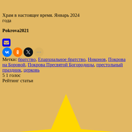
Храм в настоящее время. Январь 2024
года
Pokrova2021
Метки:
братство
,
Епархиальное братство
,
Никонов
,
Покрова
на Боровой
,
Покрова Пресвятой Богородицы
,
престольный
праздник
,
церковь
5
1
голос
Рейтинг статьи