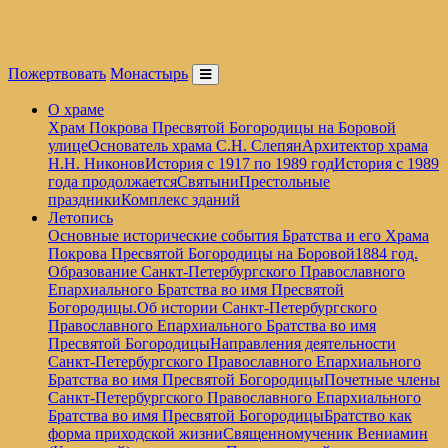
Пожертвовать
Монастырь
О храме
Храм Покрова Пресвятой Богородицы на Боровой
улице
Основатель храма С.Н. Слепян
Архитектор храма
Н.Н. Никонов
История с 1917 по 1989 год
История с 1989
года продолжается
Святыни
Престольные
праздники
Комплекс зданий
Летопись
Основные исторические события Братства и его Храма
Покрова Пресвятой Богородицы на Боровой
1884 год.
Образование Санкт-Петербургского Православного
Епархиального Братства во имя Пресвятой
Богородицы.
Об истории Санкт-Петербургского
Православного Епархиального Братства во имя
Пресвятой Богородицы
Направления деятельности
Санкт-Петербургского Православного Епархиального
Братства во имя Пресвятой Богородицы
Почетные члены
Санкт-Петербургского Православного Епархиального
Братства во имя Пресвятой Богородицы
Братство как
форма приходской жизни
Священномученик Вениамин