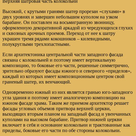
Верхняя шатровая часть колокольни
Высокий, с крутыми гранями шатер прорезан «слухами» в
двух уровнях и завершен небольшим куполом на узком
барабане. Он поставлен на восьмигранную звонницу,
оформленную декоративной аркадой из чередующихся глухих
и сквозных арочных проемов. Переход от нее к шатру
украшен тремя рядами кокошников – килевидными,
полукруглыми трехлопастными.
Если архитектоника центральной части западного фасада
связана с колокольней и поэтому имеет вертикальную
композицию, то боковые его части, решенные симметрично,
зрительно образуют фасады южного и северного «приделов»,
каждый из которых имеет композиционным центром свой
граненый шатер, их венчающий.
Одновременно южный из них является гранью юго-западного
угла здания и поэтому имеет аналогичную композицию на
южном фасаде храма. Таким же приемом архитектор решает
фасады угловых объемов притвора верхней церкви,
выходящих вторым планом на западный фасад и увенчанных
куполами на высоком барабане. Притвор нижней церкви
включает в себя и основание колокольни и трактованные как
приделы, боковые его части по обе стороны колокольни.