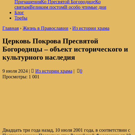
Причащения
Ко Пресвятой Богородице
Ко
святым
Великим постом
В особо чтимые дни
Блог
Требы
Главная
›
Жизнь в Православии
›
Из истории храма
Церковь Покрова Пресвятой
Богородицы – объект исторического и
культурного наследия
9 июля 2024 |
Из истории храма
|
0
Просмотры:
1 001
Двадцать три года назад, 10 июля 2001 года, в соответствии с