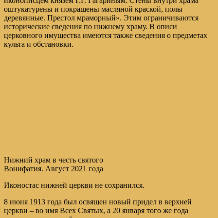
иконописцем князем Г.Г. Гагариным. Стены внутри храма
оштукатурены и покрашены масляной краской, полы –
деревянные. Престол мраморный». Этим ограничиваются
исторические сведения по нижнему храму. В описи
церковного имущества имеются также сведения о предметах
культа и обстановки.
Нижний храм в честь святого
Вонифатия. Август 2021 года
Иконостас нижней церкви не сохранился.
8 июня 1913 года был освящен новый придел в верхней
церкви – во имя Всех Святых, а 20 января того же года