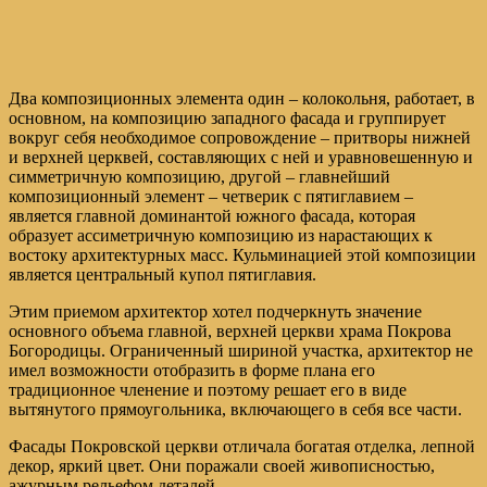
Два композиционных элемента один – колокольня, работает, в
основном, на композицию западного фасада и группирует
вокруг себя необходимое сопровождение – притворы нижней
и верхней церквей, составляющих с ней и уравновешенную и
симметричную композицию, другой – главнейший
композиционный элемент – четверик с пятиглавием –
является главной доминантой южного фасада, которая
образует ассиметричную композицию из нарастающих к
востоку архитектурных масс. Кульминацией этой композиции
является центральный купол пятиглавия.
Этим приемом архитектор хотел подчеркнуть значение
основного объема главной, верхней церкви храма Покрова
Богородицы. Ограниченный шириной участка, архитектор не
имел возможности отобразить в форме плана его
традиционное членение и поэтому решает его в виде
вытянутого прямоугольника, включающего в себя все части.
Фасады Покровской церкви отличала богатая отделка, лепной
декор, яркий цвет. Они поражали своей живописностью,
ажурным рельефом деталей.