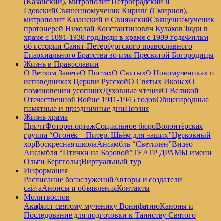
(Казанский), митрополит Петроградский и
Гдовский
Священномученик Кирилл (Смирнов),
митрополит Казанский и Свияжский
Священномученик
протоиерей Николай Константинович Кулаков
Люди в
храме с 1891-1938 год
Люди в храме с 1989 года
Фильм
об истории Санкт-Петербургского православного
Епархиального Братства во имя Пресвятой Богородицы
Жизнь в Православии
О Ветхом Завете
О Постах
О Святых
О Новомучениках и
исповедниках Церкви Русской
О Святых Иконах
О
поминовении усопших
Духовные чтения
О Великой
Отечественной Войне 1941-1945 годов
Общенародные
памятные и праздничные дни
Поэзия
Жизнь храма
Причт
Фоторепортаж
Социальное бюро
Волонтёрская
группа “Огонёк – Питер. Шьём для наших”
Церковный
хор
Воскресная школа
Ансамбль “Светилен”
Видео
Ансамбля “Птички на Боровой”
ТЕАТР ДРАМЫ имени
Ольги Берггольц
Виртуальный тур
Информация
Расписание богослужений
Авторы и создатели
сайта
Анонсы и объявления
Контакты
Молитвослов
Акафист святому мученику Вонифатию
Каноны и
Последование для подготовки к Таинству Святого