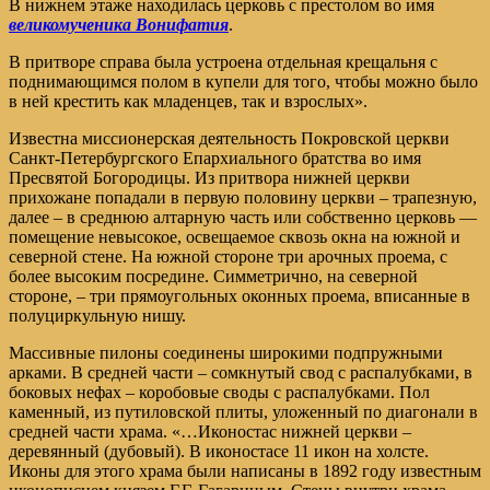
В нижнем этаже находилась церковь с престолом во имя
великомученика Вонифатия
.
В притворе справа была устроена отдельная крещальня с
поднимающимся полом в купели для того, чтобы можно было
в ней крестить как младенцев, так и взрослых».
Известна миссионерская деятельность Покровской церкви
Санкт-Петербургского Епархиального братства во имя
Пресвятой Богородицы. Из притвора нижней церкви
прихожане попадали в первую половину церкви – трапезную,
далее – в среднюю алтарную часть или собственно церковь —
помещение невысокое, освещаемое сквозь окна на южной и
северной стене. На южной стороне три арочных проема, с
более высоким посредине. Симметрично, на северной
стороне, – три прямоугольных оконных проема, вписанные в
полуциркульную нишу.
Массивные пилоны соединены широкими подпружными
арками. В средней части – сомкнутый свод с распалубками, в
боковых нефах – коробовые своды с распалубками. Пол
каменный, из путиловской плиты, уложенный по диагонали в
средней части храма. «…Иконостас нижней церкви –
деревянный (дубовый). В иконостасе 11 икон на холсте.
Иконы для этого храма были написаны в 1892 году известным