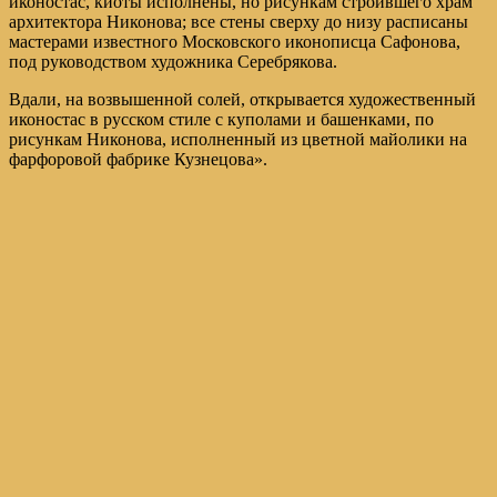
иконостас, киоты исполнены, но рисункам строившего храм
архитектора Никонова; все стены сверху до низу расписаны
мастерами известного Московского иконописца Сафонова,
под руководством художника Серебрякова.
Вдали, на возвышенной солей, открывается художественный
иконостас в русском стиле с куполами и башенками, по
рисункам Никонова, исполненный из цветной майолики на
фарфоровой фабрике Кузнецова».