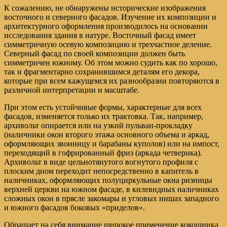
К сожалению, не обнаружены исторические изображения
восточного и северного фасадов. Изучение их композиции и
архитектурного оформления производилось на основании
исследования здания в натуре. Восточный фасад имеет
симметричную осевую композицию и трехчастное деление.
Северный фасад по своей композиции должен быть
симметричен южному. Об этом можно судить как по хорошо,
так и фрагментарно сохранившимся деталям его декора,
которые при всем кажущемся их разнообразии повторяются в
различной интерпретации и масштабе.
При этом есть устойчивые формы, характерные для всех
фасадов, изменяется только их трактовка. Так, например,
архивольт опирается или на узкий пульван-прокладку
(наличники окон второго этажа основного объема и аркад,
оформляющих звонницу и барабаны куполов) или на импост,
переходящий в гофрированный фриз (аркада четверика).
Архивольт в виде цельнотянутого вогнутого профиля с
плоским дном переходит непосредственно в капитель в
наличниках, оформляющих полуциркульные окна ризницы
верхней церкви на южном фасаде, в килевидных наличниках
сложных окон в прясле закомары и угловых нишах западного
и южного фасадов боковых «приделов».
Обращает на себя внимание широкое применение кокошника