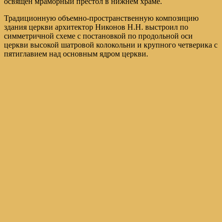
освящен мраморный престол в нижнем храме.
Традиционную объемно-пространственную композицию
здания церкви архитектор Никонов Н.Н. выстроил по
симметричной схеме с постановкой по продольной оси
церкви высокой шатровой колокольни и крупного четверика с
пятиглавием над основным ядром церкви.