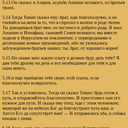
5.13 Он сказал: я Азария,
из рода
Анании великого, из братьев
твоих.
5.14 Тогда
Товит
сказал ему: брат, иди благополучно, и не
гневайся на меня за то, что я спросил о колене и роде твоем.
Ты доводишься брат мне, из честного и доброго рода. Я знал
Ананию и Ионафана, сыновей Семея великого; мы вместе
ходили в Иерусалим на поклонение, с первородными и
десятинами
земных
произведений, ибо не увлекались
заблуждением братьев наших: ты, брат, от хорошего корня!
5.15 Но скажи мне: какую плату я должен буду дать тебе? Я
дам тебе драхму на день и все необходимое для тебя и для
сына моего,
5.16 и еще прибавлю тебе сверх этой платы, если
благополучно возвратитесь.
5.17 Так и условились. Тогда он сказал Товии: будь готов в
путь, и отправляйтесь благополучно. И приготовил сын его
нужное для пути. И сказал ему отец: иди с этим человеком;
живущий же на небесах Бог да благоустроит путь ваш, и
Ангел Его да сопутствует вам! — И отправились оба, и собака
юноши с ними.