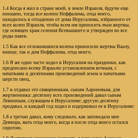
1.4 Когда я жил в стране моей, в земле Израиля, будучи еще
юношею, тогда все колено Неффалима, отца моего,
находилось в отпадении от дома Иерусалима, избранного от
всех колен Израиля, чтобы всем им приносить
там
жертвы,
где освящен храм селения Всевышнего и утвержден во все
роды навек.
1.5 Как все отложившиеся колена приносили жертвы Ваалу,
юнице, так и дом Неффалима, отца моего.
1.6 Я же один часто ходил в Иерусалим на праздники, как
предписано всему Израилю установлением вечным, с
начатками и десятинами произведений
земли
и начатками
шерсти овец,
1.7 и отдавал это священникам, сынам Аароновым, для
жертвенника: десятину всех произведений давал сынам
Левииным, служащим в Иерусалиме; другую десятину
продавал, и каждый год ходил и издерживал ее в Иерусалиме;
1.8 а третью давал, кому следовало, как заповедала мне
Деввора, мать отца моего, когда я после отца моего остался
сиротою.