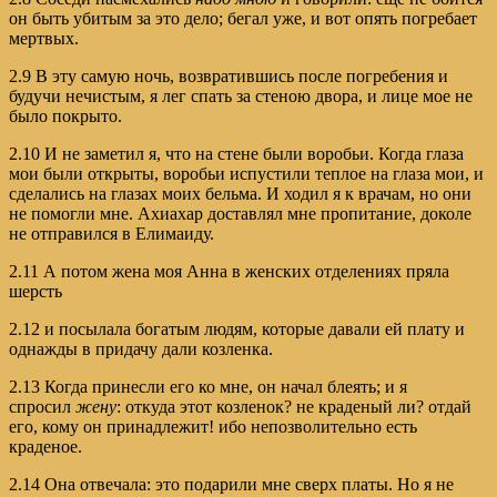
он быть убитым за это дело; бегал уже, и вот опять погребает
мертвых.
2.9 В эту самую ночь, возвратившись после погребения и
будучи нечистым, я лег спать за стеною двора, и лице мое не
было покрыто.
2.10 И не заметил я, что на стене были воробьи. Когда глаза
мои были открыты, воробьи испустили теплое на глаза мои, и
сделались на глазах моих бельма. И ходил я к врачам, но они
не помогли мне. Ахиахар доставлял мне пропитание, доколе
не отправился в Елимаиду.
2.11 А потом жена моя Анна в женских отделениях пряла
шерсть
2.12 и посылала богатым людям, которые давали ей плату и
однажды в придачу дали козленка.
2.13 Когда принесли его ко мне, он начал блеять; и я
спросил
жену
: откуда этот козленок? не краденый ли? отдай
его, кому он принадлежит! ибо непозволительно есть
краденое.
2.14 Она отвечала: это подарили мне сверх платы. Но я не