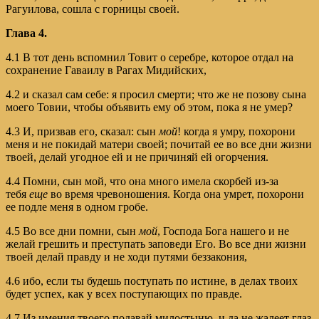
Рагуилова, сошла с горницы своей.
Глава 4.
4.1 В тот день вспомнил Товит о серебре, которое отдал на
сохранение Гаваилу в Рагах Мидийских,
4.2 и сказал сам себе: я просил смерти; что же не позову сына
моего Товии, чтобы объявить ему об этом, пока я не умер?
4.3 И, призвав его, сказал: сын
мой
! когда я умру, похорони
меня и не покидай матери своей; почитай ее во все дни жизни
твоей, делай угодное ей и не причиняй ей огорчения.
4.4 Помни, сын мой, что она много имела скорбей из-за
тебя
еще
во время чревоношения. Когда она умрет, похорони
ее подле меня в одном гробе.
4.5 Во все дни помни, сын
мой
, Господа Бога нашего и не
желай грешить и преступать заповеди Его. Во все дни жизни
твоей делай правду и не ходи путями беззакония,
4.6 ибо, если ты будешь поступать по истине, в делах твоих
будет успех, как у всех поступающих по правде.
4.7 Из имения твоего подавай милостыню, и да не жалеет глаз