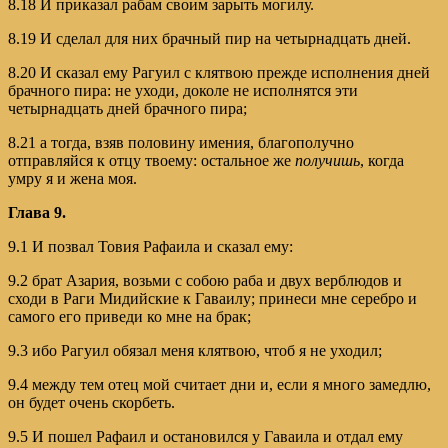
8.18 И приказал рабам своим зарыть могилу.
8.19 И сделал для них брачный пир на четырнадцать дней.
8.20 И сказал ему Рагуил с клятвою прежде исполнения дней
брачного пира: не уходи, доколе не исполнятся эти
четырнадцать дней брачного пира;
8.21 а тогда, взяв половину имения, благополучно
отправляйся к отцу твоему: остальное же
получишь
, когда
умру я и жена моя.
Глава 9.
9.1 И позвал Товия Рафаила и сказал ему:
9.2 брат Азария, возьми с собою раба и двух верблюдов и
сходи в Раги Мидийские к Гаваилу; принеси мне серебро и
самого его приведи ко мне на брак;
9.3 ибо Рагуил обязал меня клятвою, чтоб я не уходил;
9.4 между тем отец мой считает дни и, если я много замедлю,
он будет очень скорбеть.
9.5 И пошел Рафаил и остановился у Гаваила и отдал ему