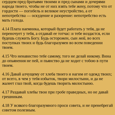
сердцем пред братьями твоими и пред сынами и дочерями
народа твоего, чтобы не от них взять тебе жену, потому что от
гордости — погибель и великое неустройство, а от
непотребства — оскудение и разорение: непотребство есть
мать голода.
4.14 Плата наемника, который будет работать у тебя, да не
переночует у тебя, а отдавай ее тотчас: и тебе воздастся, если
будешь служить Богу. Будь осторожен, сын
мой
, во всех
поступках твоих и будь благоразумен во всем поведении
твоем.
4.15 Что ненавистно тебе самому, того не делай никому. Вина
до опьянения не пей, и пьянство да не ходит с тобою в пути
твоем.
4.16 Давай алчущему от хлеба твоего и нагим от одежд твоих;
от всего, в чем у тебя избыток, твори милостыни, и да не
жалеет глаз твой, когда будешь творить милостыню.
4.17 Раздавай хлебы твои при гробе праведных, но не давай
грешникам.
4.18 У всякого благоразумного проси совета, и не пренебрегай
советом полезным.