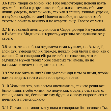
3.6 Итак, твори со мною, что Тебе благоугодно; повели взять
дух мой, чтобы я разрешился и обратился в землю, ибо мне
лучше умереть, нежели жить, так как я слышу лживые упреки,
и глубока скорбь во мне! Повели освободить меня от этой
тяготы в обитель вечную и не отврати лица Твоего от меня.
3.7 В тот самый день случилось и Сарре, дочери Рагуиловой,
в Екбатанах Мидийских терпеть укоризны от служанок отца
своего
3.8 за то, что она была отдаваема семи мужьям, но Асмодей,
злой дух, умерщвлял их прежде, нежели они были с нею, как с
женою. Они говорили ей: разве тебе не совестно, что ты
задушила мужей твоих? Уже семерых ты имела, но не
назвалась именем ни одного из них.
3.9 Что нас бить за них? Они умерли: иди и ты за ними, чтобы
нам не видеть твоего сына или дочери вовек!
3.10 Услышав это, она весьма опечалилась, так что решилась
было лишить себя жизни, но подумала: я одна у отца моего;
если сделаю это, бесчестие ему будет, и я сведу старость его с
печалью в преисподнюю.
3.11 И стала она молиться у окна и говорила: благословен Ты,