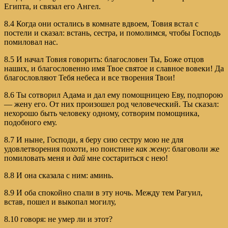
Египта, и связал его Ангел.
8.4 Когда они остались в комнате вдвоем, Товия встал с
постели и сказал: встань, сестра, и помолимся, чтобы Господь
помиловал нас.
8.5 И начал Товия говорить: благословен Ты, Боже отцов
наших, и благословенно имя Твое святое и славное вовеки! Да
благословляют Тебя небеса и все творения Твои!
8.6 Ты сотворил Адама и дал ему помощницею Еву, подпорою
— жену его. От них произошел род человеческий. Ты сказал:
нехорошо быть человеку одному, сотворим помощника,
подобного ему.
8.7 И ныне, Господи, я беру сию сестру мою не для
удовлетворения похоти, но поистине
как жену
: благоволи же
помиловать меня и
дай
мне состариться с нею!
8.8 И она сказала с ним: аминь.
8.9 И оба спокойно спали в эту ночь. Между тем Рагуил,
встав, пошел и выкопал могилу,
8.10 говоря: не умер ли и этот?