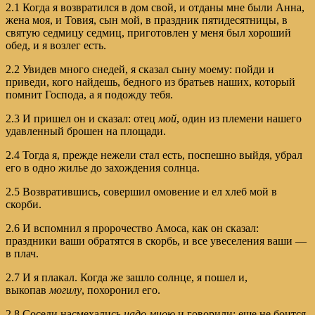
2.1 Когда я возвратился в дом свой, и отданы мне были Анна,
жена моя, и Товия, сын мой, в праздник пятидесятницы, в
святую седмицу седмиц, приготовлен у меня был хороший
обед, и я возлег есть.
2.2 Увидев много снедей, я сказал сыну моему: пойди и
приведи, кого найдешь, бедного из братьев наших, который
помнит Господа, а я подожду тебя.
2.3 И пришел он и сказал: отец
мой
, один из племени нашего
удавленный брошен на площади.
2.4 Тогда я, прежде нежели стал есть, поспешно выйдя, убрал
его в одно жилье до захождения солнца.
2.5 Возвратившись, совершил омовение и ел хлеб мой в
скорби.
2.6 И вспомнил я пророчество Амоса, как он сказал:
праздники ваши обратятся в скорбь, и все увеселения ваши —
в плач.
2.7 И я плакал. Когда же зашло солнце, я пошел и,
выкопав
могилу
, похоронил его.
2.8 Соседи насмехались
надо мною
и говорили: еще не боится