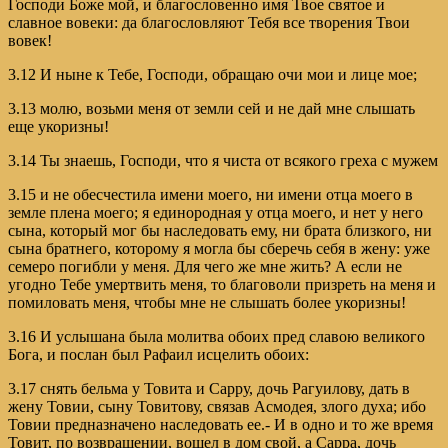
Господи Боже мой, и благословенно имя Твое святое и
славное вовеки: да благословляют Тебя все творения Твои
вовек!
3.12 И ныне к Тебе, Господи, обращаю очи мои и лице мое;
3.13 молю, возьми меня от земли сей и не дай мне слышать
еще укоризны!
3.14 Ты знаешь, Господи, что я чиста от всякого греха с мужем
3.15 и не обесчестила имени моего, ни имени отца моего в
земле плена моего; я единородная у отца моего, и нет у него
сына, который мог бы наследовать ему, ни брата близкого, ни
сына братнего, которому я могла бы сберечь себя в жену: уже
семеро погибли у меня. Для чего же мне жить? А если не
угодно Тебе умертвить меня, то благоволи призреть на меня и
помиловать меня, чтобы мне не слышать более укоризны!
3.16 И услышана была молитва обоих пред славою великого
Бога, и послан был Рафаил исцелить обоих:
3.17 снять бельма у Товита и Сарру, дочь Рагуилову, дать в
жену Товии, сыну Товитову, связав Асмодея, злого духа; ибо
Товии предназначено наследовать ее.- И в одно и то же время
Товит, по возвращении, вошел в дом свой, а Сарра, дочь