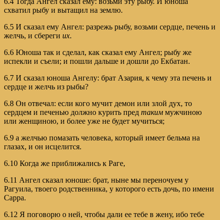
6.4 Тогда Ангел сказал ему: возьми эту рыбу. И юноша
схватил рыбу и вытащил на землю.
6.5 И сказал ему Ангел: разрежь рыбу, возьми сердце, печень и
желчь, и сбереги
их
.
6.6 Юноша так и сделал, как сказал ему Ангел; рыбу же
испекли и съели; и пошли дальше и дошли до Екбатан.
6.7 И сказал юноша Ангелу: брат Азария, к чему эта печень и
сердце и желчь из рыбы?
6.8 Он отвечал: если кого мучит демон или злой дух, то
сердцем и печенью должно курить пред
таким
мужчиною
или женщиною, и более уже не будет мучиться;
6.9 а желчью помазать человека, который имеет бельма на
глазах, и он исцелится.
6.10 Когда же приближались к Раге,
6.11 Ангел сказал юноше: брат, ныне мы переночуем у
Рагуила, твоего родственника, у которого есть дочь, по имени
Сарра.
6.12 Я поговорю о ней, чтобы дали ее тебе в жену, ибо тебе