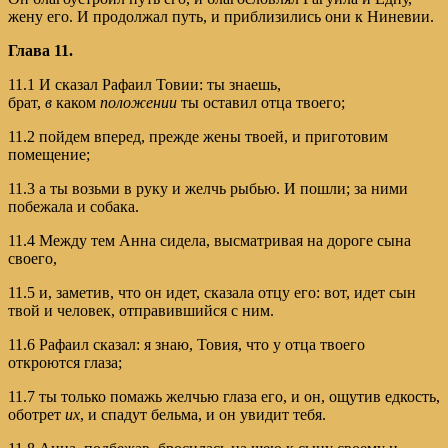
жену его. И продолжал путь, и приблизились они к Ниневии.
Глава 11.
11.1 И сказал Рафаил Товии: ты знаешь,
брат,
в
каком
положении
ты оставил отца твоего;
11.2 пойдем вперед, прежде жены твоей, и приготовим
помещение;
11.3 а ты возьми в руку и желчь рыбью. И пошли; за ними
побежала и собака.
11.4 Между тем Анна сидела, высматривая на дороге сына
своего,
11.5 и, заметив, что он идет, сказала отцу его: вот, идет сын
твой и человек, отправившийся с ним.
11.6 Рафаил сказал: я знаю, Товия, что у отца твоего
откроются глаза;
11.7 ты только помажь желчью глаза его, и он, ощутив едкость,
оботрет
их
, и спадут бельма, и он увидит тебя.