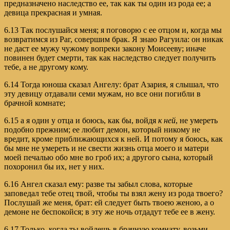
предназначено наследство ее, так как ты один из рода ее; а
девица прекрасная и умная.
6.13 Так послушайся меня; я поговорю с ее отцом и, когда мы
возвратимся из Раг, совершим брак. Я знаю Рагуила: он никак
не даст ее мужу чужому вопреки закону Моисееву; иначе
повинен будет смерти, так как наследство следует получить
тебе, а не другому кому.
6.14 Тогда юноша сказал Ангелу: брат Азария, я слышал, что
эту девицу отдавали семи мужам, но все они погибли в
брачной комнате;
6.15 а я один у отца и боюсь, как бы, войдя
к ней
, не умереть
подобно прежним; ее любит демон, который никому не
вредит, кроме приближающихся к ней. И потому я боюсь, как
бы мне не умереть и не свести жизнь отца моего и матери
моей печалью обо мне во гроб их; а другого сына, который
похоронил бы их, нет у них.
6.16 Ангел сказал ему: разве ты забыл слова, которые
заповедал тебе отец твой, чтобы ты взял жену из рода твоего?
Послушай же меня, брат: ей следует быть твоею женою, а о
демоне не беспокойся; в эту же ночь отдадут тебе ее в жену.
6.17 Только, когда ты войдешь в брачную комнату, возьми