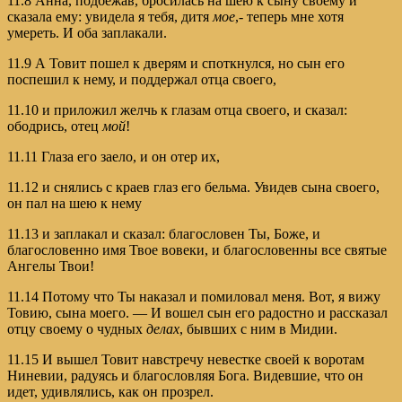
11.8 Анна, подбежав, бросилась на шею к сыну своему и
сказала ему: увидела я тебя, дитя
мое
,- теперь мне хотя
умереть. И оба заплакали.
11.9 А Товит пошел к дверям и споткнулся, но сын его
поспешил к нему, и поддержал отца своего,
11.10 и приложил желчь к глазам отца своего, и сказал:
ободрись, отец
мой
!
11.11 Глаза его заело, и он отер их,
11.12 и снялись с краев глаз его бельма. Увидев сына своего,
он пал на шею к нему
11.13 и заплакал и сказал: благословен Ты, Боже, и
благословенно имя Твое вовеки, и благословенны все святые
Ангелы Твои!
11.14 Потому что Ты наказал и помиловал меня. Вот, я вижу
Товию, сына моего. — И вошел сын его радостно и рассказал
отцу своему о чудных
делах
, бывших с ним в Мидии.
11.15 И вышел Товит навстречу невестке своей к воротам
Ниневии, радуясь и благословляя Бога. Видевшие, что он
идет, удивлялись, как он прозрел.