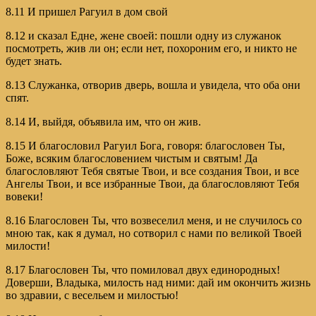
8.11 И пришел Рагуил в дом свой
8.12 и сказал Едне, жене своей: пошли одну из служанок
посмотреть, жив ли он; если нет, похороним его, и никто не
будет знать.
8.13 Служанка, отворив дверь, вошла и увидела, что оба они
спят.
8.14 И, выйдя, объявила им, что он жив.
8.15 И благословил Рагуил Бога, говоря: благословен Ты,
Боже, всяким благословением чистым и святым! Да
благословляют Тебя святые Твои, и все создания Твои, и все
Ангелы Твои, и все избранные Твои, да благословляют Тебя
вовеки!
8.16 Благословен Ты, что возвеселил меня, и не случилось со
мною так, как я думал, но сотворил с нами по великой Твоей
милости!
8.17 Благословен Ты, что помиловал двух единородных!
Доверши, Владыка, милость над ними: дай им окончить жизнь
во здравии, с весельем и милостью!