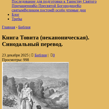
Последование для подготовки к Таинству Святого
Причащения
Ко Пресвятой Богородице
Ко
святым
Великим постом
В особо чтимые дни
Блог
Требы
Главная
›
Библия
Книга Товита (неканоническая).
Синодальный перевод.
23 декабря 2025 |
Библия
|
0
Просмотры:
998