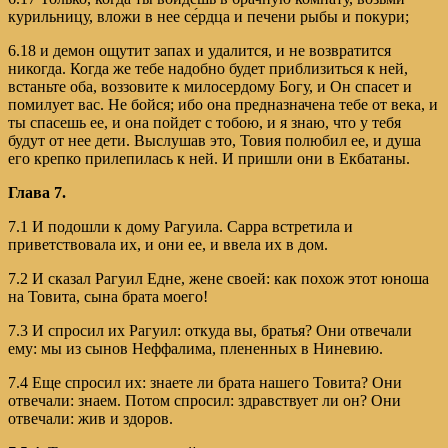
курильницу, вложи в нее се́рдца и печени рыбы и покури;
6.18 и демон ощутит запах и удалится, и не возвратится
никогда. Когда же тебе надобно будет приблизиться к ней,
встаньте оба, воззовите к милосердому Богу, и Он спасет и
помилует вас. Не бойся; ибо она предназначена тебе от века, и
ты спасешь ее, и она пойдет с тобою, и я знаю, что у тебя
будут от нее дети. Выслушав это, Товия полюбил ее, и душа
его крепко прилепилась к ней. И пришли они в Екбатаны.
Глава 7.
7.1 И подошли к дому Рагуила. Сарра встретила и
приветствовала их, и они ее, и ввела их в дом.
7.2 И сказал Рагуил Едне, жене своей: как похож этот юноша
на Товита, сына брата моего!
7.3 И спросил их Рагуил: откуда вы, братья? Они отвечали
ему: мы из сынов Неффалима, плененных в Ниневию.
7.4 Еще спросил их: знаете ли брата нашего Товита? Они
отвечали: знаем. Потом спросил: здравствует ли он? Они
отвечали: жив и здоров.