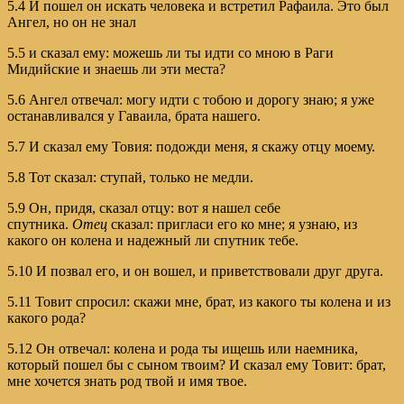
5.4 И пошел он искать человека и встретил Рафаила. Это был
Ангел, но он не знал
5.5 и сказал ему: можешь ли ты идти со мною в Раги
Мидийские и знаешь ли эти места?
5.6 Ангел отвечал: могу идти с тобою и дорогу знаю; я уже
останавливался у Гаваила, брата нашего.
5.7 И сказал ему Товия: подожди меня, я скажу отцу моему.
5.8 Тот сказал: ступай, только не медли.
5.9 Он, придя, сказал отцу: вот я нашел себе
спутника.
Отец
сказал: пригласи его ко мне; я узнаю, из
какого он колена и надежный ли спутник тебе.
5.10 И позвал его, и он вошел, и приветствовали друг друга.
5.11 Товит спросил: скажи мне, брат, из какого ты колена и из
какого рода?
5.12 Он отвечал: колена и рода ты ищешь или наемника,
который пошел бы с сыном твоим? И сказал ему Товит: брат,
мне хочется знать род твой и имя твое.