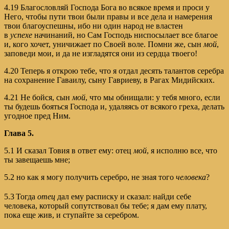
4.19 Благословляй Господа Бога во всякое время и проси у
Него, чтобы пути твои были правы и все дела и намерения
твои благоуспешны, ибо ни один народ не властен
в
успехе
начинаний, но Сам Господь ниспосылает все благое
и, кого хочет, уничижает по Своей воле. Помни же, сын
мой
,
заповеди мои, и да не изгладятся они из сердца твоего!
4.20 Теперь я открою тебе, что я отдал десять талантов серебра
на сохранение Гаваилу, сыну Гавриеву, в Рагах Мидийских.
4.21 Не бойся, сын
мой
, что мы обнищали: у тебя много, если
ты будешь бояться Господа и, удаляясь от всякого греха, делать
угодное пред Ним.
Глава 5.
5.1 И сказал Товия в ответ ему: отец
мой
, я исполню все, что
ты завещаешь мне;
5.2 но как я могу получить серебро, не зная того
человека
?
5.3
Тогда
отец
дал ему расписку и сказал: найди себе
человека, который сопутствовал бы тебе; я дам ему плату,
пока еще жив, и ступайте за серебром.