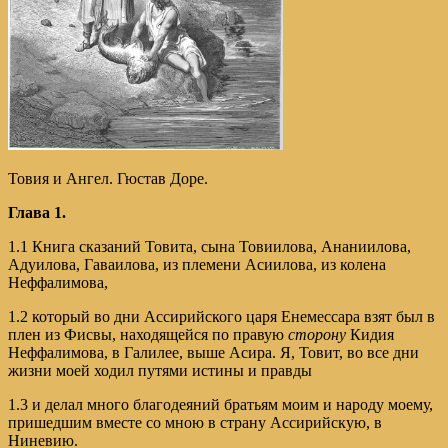
Товия и Ангел. Гюстав Доре.
Глава 1.
1.1 Книга сказаний Товита, сына Товиилова, Ананиилова,
Адуилова, Гаваилова, из племени Асиилова, из колена
Неффалимова,
1.2 который во дни Ассирийского царя Енемессара взят был в
плен из Фисвы, находящейся по правую
сторону
Кидия
Неффалимова, в Галилее, выше Асира. Я, Товит, во все дни
жизни моей ходил путями истины и правды
1.3 и делал много благодеяний братьям моим и народу моему,
пришедшим вместе со мною в страну Ассирийскую, в
Ниневию.