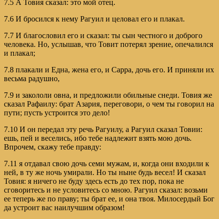
7.5 А Товия сказал: это мой отец.
7.6 И бросился к нему Рагуил и целовал его и плакал.
7.7 И благословил его и сказал: ты сын честного и доброго
человека. Но, услышав, что Товит потерял зрение, опечалился
и плакал;
7.8 плакали и Една, жена его, и Сарра, дочь его. И приняли их
весьма радушно,
7.9 и закололи овна, и предложили обильные снеди. Товия же
сказал Рафаилу: брат Азария, переговори, о чем ты говорил на
пути; пусть устроится это дело!
7.10 И он передал эту речь Рагуилу, а Рагуил сказал Товии:
ешь, пей и веселись, ибо тебе надлежит взять мою дочь.
Впрочем, скажу тебе правду:
7.11 я отдавал свою дочь семи мужам, и, когда они входили к
ней, в ту же ночь умирали. Но ты ныне будь весел! И сказал
Товия: я ничего не буду здесь есть до тех пор, пока не
сговоритесь и не условитесь со мною. Рагуил сказал: возьми
ее теперь же по праву; ты брат ее, и она твоя. Милосердый Бог
да устроит вас наилучшим образом!