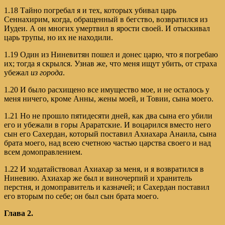
1.18 Тайно погребал я и тех, которых убивал царь
Сеннахирим, когда, обращенный в бегство, возвратился из
Иудеи. А он многих умертвил в ярости своей. И отыскивал
царь трупы, но их не находили.
1.19 Один из Ниневитян пошел и донес царю, что я погребаю
их; тогда я скрылся. Узнав же, что меня ищут убить, от страха
убежал
из города
.
1.20 И было расхищено все имущество мое, и не осталось у
меня ничего, кроме Анны, жены моей, и Товии, сына моего.
1.21 Но не прошло пятидесяти дней, как два сына его убили
его и убежали в горы Араратские. И воцарился вместо него
сын его Сахердан, который поставил Ахиахара Анаила, сына
брата моего, над всею счетною частью царства своего и над
всем домоправлением.
1.22 И ходатайствовал Ахиахар за меня, и я возвратился в
Ниневию. Ахиахар же был и виночерпий и хранитель
перстня, и домоправитель и казначей; и Сахердан поставил
его вторым по себе; он был сын брата моего.
Глава 2.