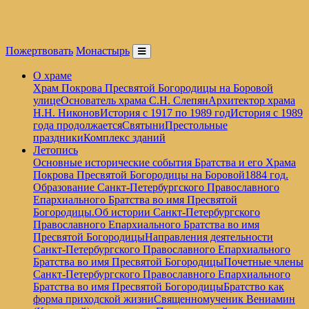
Пожертвовать
Монастырь
О храме
Храм Покрова Пресвятой Богородицы на Боровой
улице
Основатель храма С.Н. Слепян
Архитектор храма
Н.Н. Никонов
История с 1917 по 1989 год
История с 1989
года продолжается
Святыни
Престольные
праздники
Комплекс зданий
Летопись
Основные исторические события Братства и его Храма
Покрова Пресвятой Богородицы на Боровой
1884 год.
Образование Санкт-Петербургского Православного
Епархиального Братства во имя Пресвятой
Богородицы.
Об истории Санкт-Петербургского
Православного Епархиального Братства во имя
Пресвятой Богородицы
Направления деятельности
Санкт-Петербургского Православного Епархиального
Братства во имя Пресвятой Богородицы
Почетные члены
Санкт-Петербургского Православного Епархиального
Братства во имя Пресвятой Богородицы
Братство как
форма приходской жизни
Священномученик Вениамин