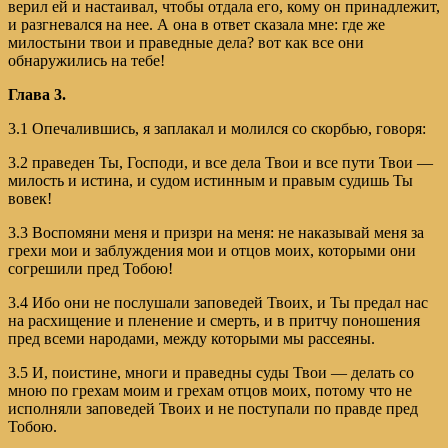
верил ей и настаивал, чтобы отдала его, кому он принадлежит,
и разгневался на нее. А она в ответ сказала мне: где же
милостыни твои и праведные дела? вот как все они
обнаружились на тебе!
Глава 3.
3.1 Опечалившись, я заплакал и молился со скорбью, говоря:
3.2 праведен Ты, Господи, и все дела Твои и все пути Твои —
милость и истина, и судом истинным и правым судишь Ты
вовек!
3.3 Воспомяни меня и призри на меня: не наказывай меня за
грехи мои и заблуждения мои и отцов моих, которыми они
согрешили пред Тобою!
3.4 Ибо они не послушали заповедей Твоих, и Ты предал нас
на расхищение и пленение и смерть, и в притчу поношения
пред всеми народами, между которыми мы рассеяны.
3.5 И, поистине, многи и праведны суды Твои — делать со
мною по грехам моим и грехам отцов моих, потому что не
исполняли заповедей Твоих и не поступали по правде пред
Тобою.