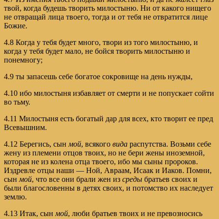
твой, когда будешь творить милостыню. Ни от какого нищего
не отвращай лица твоего, тогда и от тебя не отвратится лице
Божие.
4.8 Когда у тебя будет много, твори из того милостыню, и
когда у тебя будет мало, не бойся творить милостыню и
понемногу;
4.9 ты запасешь себе богатое сокровище на день нужды,
4.10 ибо милостыня избавляет от смерти и не попускает сойти
во тьму.
4.11 Милостыня есть богатый дар для всех, кто творит ее пред
Всевышним.
4.12 Берегись, сын
мой
, всякого
вида
распутства. Возьми себе
жену из племени отцов твоих, но не бери жены иноземной,
которая не из колена отца твоего, ибо мы сыны пророков.
Издревле отцы наши — Ной, Авраам, Исаак и Иаков. Помни,
сын
мой
, что все они брали жен из
среды
братьев своих и
были благословенны в детях своих, и потомство их наследует
землю.
4.13 Итак, сын
мой
, люби братьев твоих и не превозносись