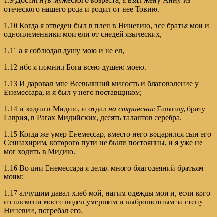
1.9 Достигнув мужеского возраста, я взял жену Анну из
отеческого нашего рода и родил от нее Товию.
1.10 Когда я отведен был в плен в Ниневию, все братья мои и
одноплеменники мои ели от снедей языческих,
1.11 а я соблюдал душу мою и не ел,
1.12 ибо я помнил Бога всею душею моею.
1.13 И даровал мне Всевышний милость и благоволение у
Енемессара, и я был у него поставщиком;
1.14 и ходил в Мидию, и отдал
на сохранение
Гаваилу, брату
Гаврия, в Рагах Мидийских, десять талантов серебра.
1.15 Когда же умер Енемессар, вместо него воцарился сын его
Сеннахирим, которого пути не были постоянны, и я уже не
мог ходить в Мидию.
1.16 Во дни Енемессара я делал много благодеяний братьям
моим:
1.17 алчущим давал хлеб мой, нагим одежды мои и, если кого
из племени моего видел умершим и выброшенным за стену
Ниневии, погребал его.