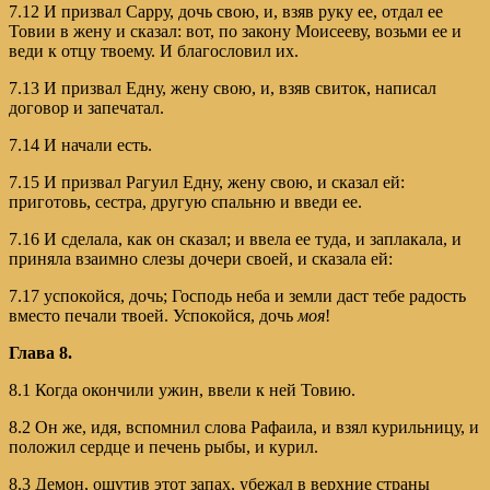
7.12 И призвал Сарру, дочь свою, и, взяв руку ее, отдал ее
Товии в жену и сказал: вот, по закону Моисееву, возьми ее и
веди к отцу твоему. И благословил их.
7.13 И призвал Едну, жену свою, и, взяв свиток, написал
договор и запечатал.
7.14 И начали есть.
7.15 И призвал Рагуил Едну, жену свою, и сказал ей:
приготовь, сестра, другую спальню и введи ее.
7.16 И сделала, как он сказал; и ввела ее туда, и заплакала, и
приняла взаимно слезы дочери своей, и сказала ей:
7.17 успокойся, дочь; Господь неба и земли даст тебе радость
вместо печали твоей. Успокойся, дочь
моя
!
Глава 8.
8.1 Когда окончили ужин, ввели к ней Товию.
8.2 Он же, идя, вспомнил слова Рафаила, и взял курильницу, и
положил сердце и печень рыбы, и курил.
8.3 Демон, ощутив этот запах, убежал в верхние страны