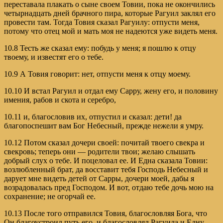
переставала плакать о сыне своем Товии, пока не окончились
четырнадцать дней брачного пира, которые Рагуил заклял его
провести там. Тогда Товия сказал Рагуилу: отпусти меня,
потому что отец мой и мать моя не надеются уже видеть меня.
10.8 Тесть же сказал ему: побудь у меня; я пошлю к отцу
твоему, и известят его о тебе.
10.9 А Товия говорит: нет, отпусти меня к отцу моему.
10.10 И встал Рагуил и отдал ему Сарру, жену его, и половину
имения, рабов и скота и серебро,
10.11 и, благословив их, отпустил и сказал: дети! да
благопоспешит вам Бог Небесный, прежде нежели я умру.
10.12 Потом сказал дочери своей: почитай твоего свекра и
свекровь; теперь они — родители твои; желаю слышать
добрый слух о тебе. И поцеловал ее. И Една сказала Товии:
возлюбленный брат, да восставит тебя Господь Небесный и
дарует мне видеть детей от Сарры, дочери моей, дабы я
возрадовалась пред Господом. И вот, отдаю тебе дочь мою на
сохранение; не огорчай ее.
10.13 После того отправился Товия, благословляя Бога, что
Он благоустроил путь его, и благословлял Рагуила и Едну,