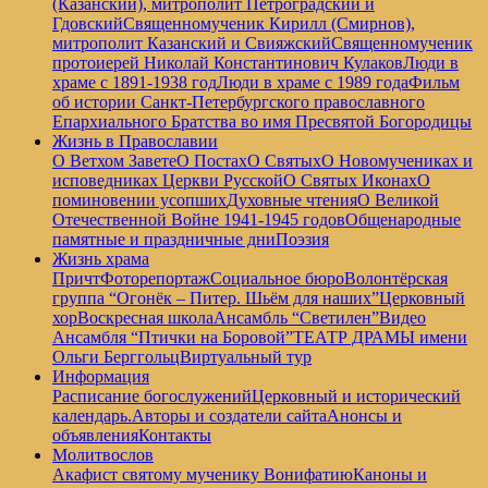
(Казанский), митрополит Петроградский и
Гдовский
Священномученик Кирилл (Смирнов),
митрополит Казанский и Свияжский
Священномученик
протоиерей Николай Константинович Кулаков
Люди в
храме с 1891-1938 год
Люди в храме с 1989 года
Фильм
об истории Санкт-Петербургского православного
Епархиального Братства во имя Пресвятой Богородицы
Жизнь в Православии
О Ветхом Завете
О Постах
О Святых
О Новомучениках и
исповедниках Церкви Русской
О Святых Иконах
О
поминовении усопших
Духовные чтения
О Великой
Отечественной Войне 1941-1945 годов
Общенародные
памятные и праздничные дни
Поэзия
Жизнь храма
Причт
Фоторепортаж
Социальное бюро
Волонтёрская
группа “Огонёк – Питер. Шьём для наших”
Церковный
хор
Воскресная школа
Ансамбль “Светилен”
Видео
Ансамбля “Птички на Боровой”
ТЕАТР ДРАМЫ имени
Ольги Берггольц
Виртуальный тур
Информация
Расписание богослужений
Церковный и исторический
календарь.
Авторы и создатели сайта
Анонсы и
объявления
Контакты
Молитвослов
Акафист святому мученику Вонифатию
Каноны и