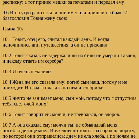
расписку; а тот принес мешки за печатями и передал ему.
9.6 И на утро рано встали они вместе и пришли на брак. И
благословил Товия жену свою.
Глава 10.
10.1 Товит, отец его, считал каждый день. И когда
исполнились дни путешествия, а он не приходил,
10.2 Товит сказал: не задержали ли их? или не умер ли Гаваил,
и некому отдать им серебра?
10.3 И очень печалился.
10.4 Жена же его сказала ему: погиб сын наш, потому и не
приходит. И начала плакать по нем и говорила:
10.5 ничто не занимает меня, сын мой, потому что я отпустила
тебя, свет очей моих!
10.6 Товит говорит ей: молчи, не тревожься, он здоров.
10.7 А она сказала ему: молчи ты, не обманывай меня;
погибло детище мое.- И ежедневно ходила за город на дорогу,
по которой они отправились; днем не ела хлеба, а по ночам не