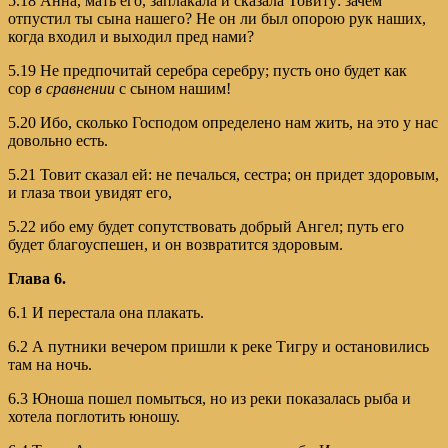
5.18 Анна, мать его, заплакала и сказала Товиту: зачем
отпустил ты сына нашего? Не он ли был опорою рук наших,
когда входил и выходил пред нами?
5.19 Не предпочитай серебра серебру; пусть оно будет как
сор
в сравнении
с сыном нашим!
5.20 Ибо, сколько Господом определено нам жить, на это у нас
довольно есть.
5.21 Товит сказал ей: не печалься, сестра; он придет здоровым,
и глаза твои увидят его,
5.22 ибо ему будет сопутствовать добрый Ангел; путь его
будет благоуспешен, и он возвратится здоровым.
Глава 6.
6.1 И перестала она плакать.
6.2 А путники вечером пришли к реке Тигру и остановились
там на ночь.
6.3 Юноша пошел помыться, но из реки показалась рыба и
хотела поглотить юношу.