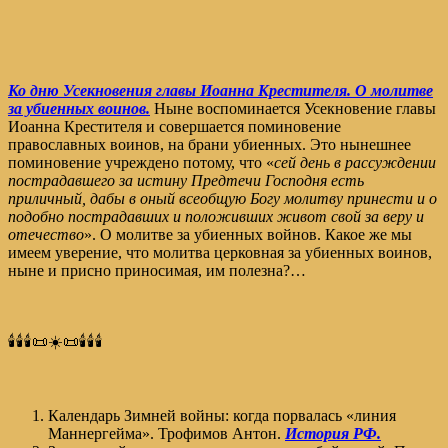
Ко дню Усекновения главы Иоанна Крестителя. О молитве
за убиенных воинов.
Ныне воспоминается Усекновение главы
Иоанна Крестителя и совершается поминовение
православных воинов, на брани убиенных. Это нынешнее
поминовение учреждено потому, что «
сей день в рассуждении
пострадавшего за истину Предтечи Господня есть
приличный, дабы в оный всеобщую Богу молитву принести и о
подобно пострадавших и положивших живот свой за веру и
отечество
». О молитве за убиенных войнов. Какое же мы
имеем уверение, что молитва церковная за убиенных воинов,
ныне и присно приносимая, им полезна?…
🕯️🕯️🕯️📜☀️📜🕯️🕯️🕯️
Календарь Зимней войны: когда порвалась «линия
Маннергейма». Трофимов Антон.
История РФ.