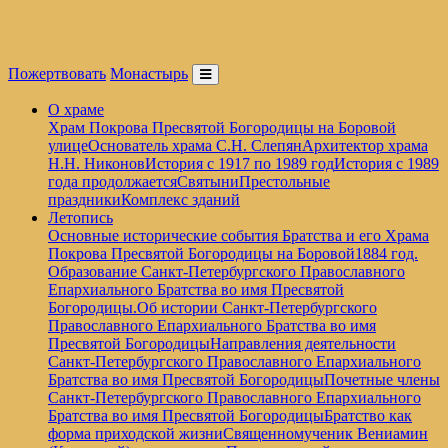
Пожертвовать
Монастырь
О храме
Храм Покрова Пресвятой Богородицы на Боровой
улице
Основатель храма С.Н. Слепян
Архитектор храма
Н.Н. Никонов
История с 1917 по 1989 год
История с 1989
года продолжается
Святыни
Престольные
праздники
Комплекс зданий
Летопись
Основные исторические события Братства и его Храма
Покрова Пресвятой Богородицы на Боровой
1884 год.
Образование Санкт-Петербургского Православного
Епархиального Братства во имя Пресвятой
Богородицы.
Об истории Санкт-Петербургского
Православного Епархиального Братства во имя
Пресвятой Богородицы
Направления деятельности
Санкт-Петербургского Православного Епархиального
Братства во имя Пресвятой Богородицы
Почетные члены
Санкт-Петербургского Православного Епархиального
Братства во имя Пресвятой Богородицы
Братство как
форма приходской жизни
Священномученик Вениамин