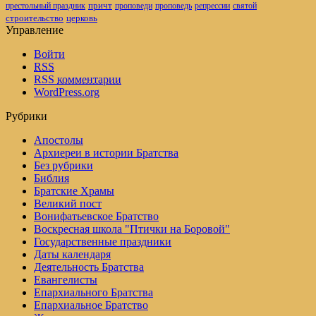
престольный праздник
причт
проповеди
репрессии
проповедь
святой
церковь
строительство
Управление
Войти
RSS
RSS
комментарии
WordPress.org
Рубрики
Апостолы
Архиереи в истории Братства
Без рубрики
Библия
Братские Храмы
Великий пост
Вонифатьевское Братство
Воскресная школа "Птички на Боровой"
Государственные праздники
Даты календаря
Деятельность Братства
Евангелисты
Епархиального Братства
Епархиальное Братство