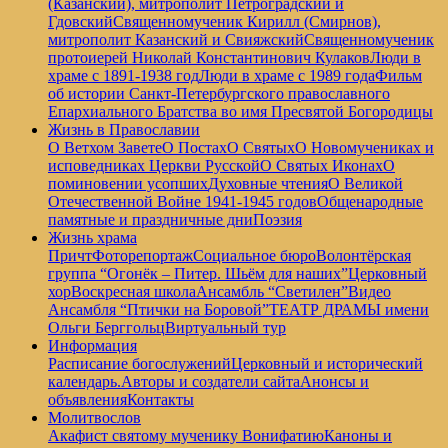
(Казанский), митрополит Петроградский и
Гдовский
Священномученик Кирилл (Смирнов),
митрополит Казанский и Свияжский
Священномученик
протоиерей Николай Константинович Кулаков
Люди в
храме с 1891-1938 год
Люди в храме с 1989 года
Фильм
об истории Санкт-Петербургского православного
Епархиального Братства во имя Пресвятой Богородицы
Жизнь в Православии
О Ветхом Завете
О Постах
О Святых
О Новомучениках и
исповедниках Церкви Русской
О Святых Иконах
О
поминовении усопших
Духовные чтения
О Великой
Отечественной Войне 1941-1945 годов
Общенародные
памятные и праздничные дни
Поэзия
Жизнь храма
Причт
Фоторепортаж
Социальное бюро
Волонтёрская
группа “Огонёк – Питер. Шьём для наших”
Церковный
хор
Воскресная школа
Ансамбль “Светилен”
Видео
Ансамбля “Птички на Боровой”
ТЕАТР ДРАМЫ имени
Ольги Берггольц
Виртуальный тур
Информация
Расписание богослужений
Церковный и исторический
календарь.
Авторы и создатели сайта
Анонсы и
объявления
Контакты
Молитвослов
Акафист святому мученику Вонифатию
Каноны и