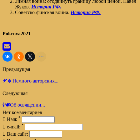
Зимняя война: отодвинуть границу любой ценой. Павел
Жуков.
История РФ.
Советско-финская война.
История РФ.
Pokrova2021
Предыдущая
🍂❄️ Немного авторских...
Следующая
🕯️🕊️Об освящении...
Нет комментариев
*
Имя:
*
e-mail:
Ваш сайт: