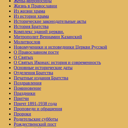
Жены-мироносицы
Жизнь в Православии
Из жизни храма
Из истории храма
Исторические законодательные акты
История Братства
Комплекс зданий церкви.
Митрополит Вениамин Казанский
Молитвослов
Но­во­му­че­ни­ки и ис­по­вед­ни­ки Церк­ви Рус­ской
О Православном посте
О Святых
О Святых Иконах: история и современность
Основные исторические даты
Отделения Братства
Печатные издания Братства
Поздравления
Поминовение
Праздники
Притчи
Причт 1891-1938 года
Проповеди и обращения
Пророки
Родительские субботы
Рождественский пост