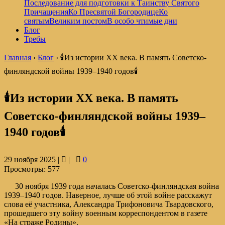
Последование для подготовки к Таинству Святого
Причащения
Ко Пресвятой Богородице
Ко
святым
Великим постом
В особо чтимые дни
Блог
Требы
Главная
›
Блог
›
🕯️Из истории XX века. В память Советско-
финляндской войны 1939–1940 годов🕯️
🕯️Из истории XX века. В память
Советско-финляндской войны 1939–
1940 годов🕯️
29 ноября 2025 |
|
0
Просмотры:
577
30 ноября 1939 года началась Советско-финляндская война
1939–1940 годов. Наверное, лучше об этой войне расскажут
слова её участника, Александра Трифоновича Твардовского,
прошедшего эту войну военным корреспондентом в газете
«На страже Родины».