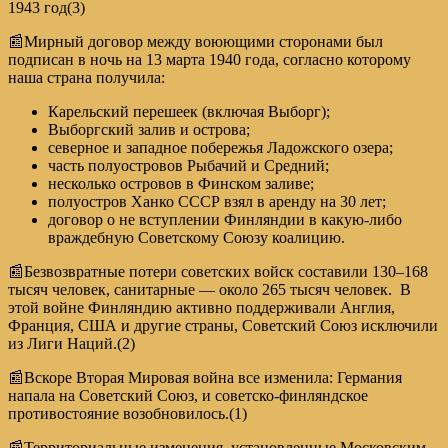
1943 год(3)
📰Мирный договор между воюющими сторонами был
подписан в ночь на 13 марта 1940 года, согласно которому
наша страна получила:
Карельский перешеек (включая Выборг);
Выборгский залив и острова;
северное и западное побережья Ладожского озера;
часть полуостровов Рыбачий и Средний;
несколько островов в Финском заливе;
полуостров Ханко СССР взял в аренду на 30 лет;
договор о не вступлении Финляндии в какую-либо
враждебную Советскому Союзу коалицию.
📰Безвозвратные потери советских вой­ск составили 130–168
тысяч человек, санитарные — около 265 тысяч человек. В
этой войне Финляндию активно поддерживали Англия,
Франция, США и другие страны, Советский Союз исключили
из Лиги Наций.(2)
📰Вскоре Вторая Мировая война все изменила: Германия
напала на Советский Союз, и советско-финляндское
противостояние возобновилось.(1)
📰Территориальные изменения, установленные Московским