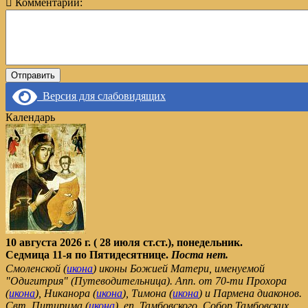
Комментарий:
Версия для слабовидящих
Календарь
10 августа 2026 г. ( 28 июля ст.ст.), понедельник.
Седмица 11-я по Пятидесятнице.
Поста нет.
Смоленской (
икона
) иконы Божией Матери, именуемой
"Одигитрия" (Путеводительница). Апп. от 70-ти Прохора
(
икона
), Никанора (
икона
), Тимона (
икона
) и Пармена диаконов.
Свт. Питирима (
икона
), еп. Тамбовского. Собор Тамбовских