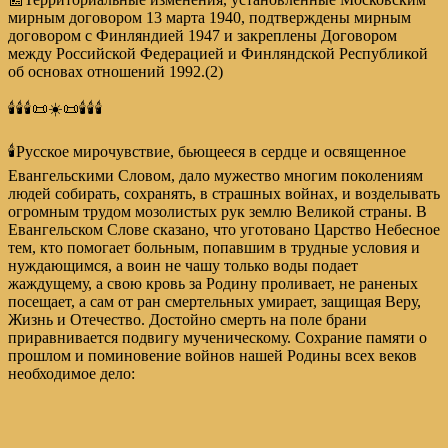
мирным договором 13 марта 1940, подтверждены мирным
договором с Финляндией 1947 и закреплены Договором
между Российской Федерацией и Финляндской Республикой
об основах отношений 1992.(2)
🕯️🕯️🕯️📜☀️📜🕯️🕯️🕯️
🕯️Русское мирочувствие, бьющееся в сердце и освященное
Евангельскими Словом, дало мужество многим поколениям
людей собирать, сохранять, в страшных войнах, и возделывать
огромным трудом мозолистых рук землю Великой страны. В
Евангельском Слове сказано, что уготовано Царство Небесное
тем, кто помогает больным, попавшим в трудные условия и
нуждающимся, а воин не чашу только воды подает
жаждущему, а свою кровь за Родину проливает, не раненых
посещает, а сам от ран смертельных умирает, защищая Веру,
Жизнь и Отечество. Достойно смерть на поле брани
приравнивается подвигу мученическому. Сохрание памяти о
прошлом и поминовение войнов нашей Родины всех веков
необходимое дело: