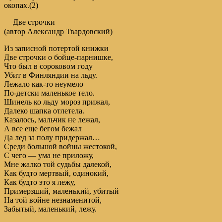
окопах.(2)
Две строчки
(автор Александр Твардовский)
Из записной потертой книжки
Две строчки о бойце-парнишке,
Что был в сороковом году
Убит в Финляндии на льду.
Лежало как-то неумело
По-детски маленькое тело.
Шинель ко льду мороз прижал,
Далеко шапка отлетела.
Казалось, мальчик не лежал,
А все еще бегом бежал
Да лед за полу придержал…
Среди большой войны жестокой,
С чего — ума не приложу,
Мне жалко той судьбы далекой,
Как будто мертвый, одинокий,
Как будто это я лежу,
Примерзший, маленький, убитый
На той войне незнаменитой,
Забытый, маленький, лежу.