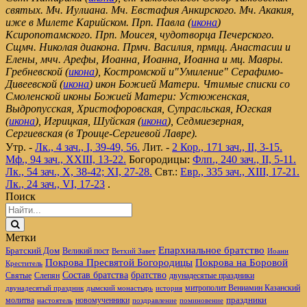
святых. Мч. Иулиана. Мч. Евстафия Анкирского. Мч. Акакия,
иже в Милете Карийском. Прп. Павла (
икона
)
Ксиропотамского. Прп. Моисея, чудотворца Печерского.
Сщмч. Николая диакона. Прмч. Василия, прмцц. Анастасии и
Елены, мчч. Арефы, Иоанна, Иоанна, Иоанна и мц. Мавры.
Гребневской (
икона
), Костромской и"Умиление" Серафимо-
Дивеевской (
икона
) икон Божией Матери. Чтимые списки со
Смоленской иконы Божией Матери: Устюженская,
Выдропусская, Христофоровская, Супрасльская, Югская
(
икона
), Игрицкая, Шуйская (
икона
), Седмиезерная,
Сергиевская (в Троице-Сергиевой Лавре).
Утр. -
Лк., 4 зач., I, 39-49, 56.
Лит. -
2 Кор., 171 зач., II, 3-15.
Мф., 94 зач., XXIII, 13-22.
Богородицы:
Флп., 240 зач., II, 5-11.
Лк., 54 зач., X, 38-42; XI, 27-28.
Свт.:
Евр., 335 зач., XIII, 17-21.
Лк., 24 зач., VI, 17-23
.
Поиск
Метки
Епархиальное братство
Братский Дом
Великий пост
Ветхий Завет
Иоанн
Покрова Пресвятой Богородицы
Покрова на Боровой
Креститель
братство
Состав братства
Святые
Слепян
двунадесятые праздники
митрополит Вениамин Казанский
двунадесятый праздник
дымский монастырь
история
новомученники
праздники
молитва
настоятель
поздравление
поминовение