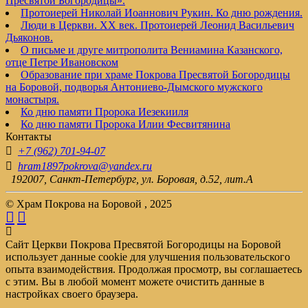
Пресвятой Богородицы».
Протоиерей Николай Иоаннович Рукин. Ко дню рождения.
Люди в Церкви. XX век. Протоиерей Леонид Васильевич
Дьяконов.
О письме и друге митрополита Вениамина Казанского,
отце Петре Ивановском
Образование при храме Покрова Пресвятой Богородицы
на Боровой, подворья Антониево-Дымского мужского
монастыря.
Ко дню памяти Пророка Иезекииля
Ко дню памяти Пророка Илии Фесвитянина
Контакты
+7 (962) 701-94-07
hram1897pokrova@yandex.ru
192007, Санкт-Петербург, ул. Боровая, д.52, лит.А
© Храм Покрова на Боровой , 2025
Сайт Церкви Покрова Пресвятой Богородицы на Боровой
использует данные cookie для улучшения пользовательского
опыта взаимодействия. Продолжая просмотр, вы соглашаетесь
с этим. Вы в любой момент можете очистить данные в
настройках своего браузера.
.