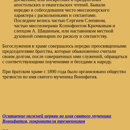
апостольских и евангельских чтений. Бывали
нередко и собеседования чисто миссионерского
характера с раскольниками и сектантами.
Последние велись частью Сергием Слепяном,
частью миссионерами Ксенофонтом Крючковым и
слепцом А. Шашиным, или наставником местной
духовной семинарии по расколу и сектантству.
Богослужения в храме совершалось нередко преосвященными
председателями братства, которые обыкновенно считали
своим долгом, после совершенных ими служений, обращаться
с соответствующими поучениями и беседами к народу.
При братском храме с 1890 года было организовано общество
трезвости во имя святого мученика Вонифатия.
Освящение нижней церкви во имя святого мученика
Вонифатия, покровителя трезвенников