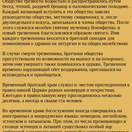
Общество трезвости возрастало и распространялось путем
бесед, чтений, раздачей брошюр и паломническими походами.
Каждый желающий вступить в это общество заявлял
руководителю общества, местному священнику, и, после
двухнедельного искуса, записывался в члены общества. После
этого служился молебен святому мученику Вонифатию, и
новый трезвенник благословлялся образком святого. Имя
каждого трезвенника вносится в братский синодик для
поминовения о здравии на литургии и па общих молебствиях
В случае смерти трезвенника, братчики общества
присутствовали по возможности на выносе и на похоронах;
затем имя умершего также поминалось в церкви. Трезвенник
временно нарушивший обет воздержания, приглашался на
исповедаться и приобщаться.
Временный братский храм служил и местом присоединения к
православной Церкви разных иноверцев и нехристиан.
Ежегодно в православную веру присоединялось несколько
десятков, а иногда и свыше ста человек.
Во временном храме богослужение иногда совершалось на
иностранных и инородческих языках: немецком, английском,
эстонском и латышском. При этом, из числа проживающих в
столице эстонцев и латышей существовал особый хор
любителей церковного пения, который и исполнял церковные