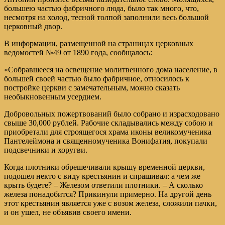
большею частью фабричного люда, было так много, что,
несмотря на холод, тесной толпой заполнили весь большой
церковный двор.
В информации, размещенной на страницах церковных
ведомостей №49 от 1890 года, сообщалось:
«Собравшееся на освещение молитвенного дома население, в
большей своей частью было фабричное, относилось к
постройке церкви с замечательным, можно сказать
необыкновенным усердием.
Добровольных пожертвований было собрано и израсходовано
свыше 30,000 рублей. Рабочие складывались между собою и
приобретали для строящегося храма иконы великомученика
Пантелеймона и священномученика Вонифатия, покупали
подсвечники и хоругви.
Когда плотники обрешечивали крышу временной церкви,
подошел некто с виду крестьянин и спрашивал: а чем же
крыть будете? – Железом ответили плотники. – А сколько
железа понадобится? Прикинули примерно. На другой день
этот крестьянин является уже с возом железа, сложили пачки,
и он ушел, не объявив своего имени.