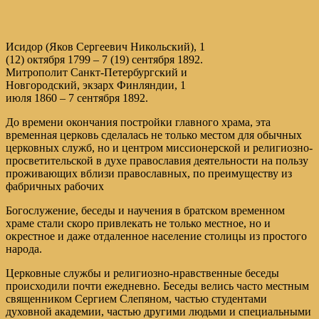
Исидор (Яков Сергеевич Никольский), 1
(12) октября 1799 – 7 (19) сентября 1892.
Митрополит Санкт-Петербургский и
Новгородский, экзарх Финляндии, 1
июля 1860 – 7 сентября 1892.
До времени окончания постройки главного храма, эта
временная церковь сделалась не только местом для обычных
церковных служб, но и центром миссионерской и религиозно-
просветительской в духе православия деятельности на пользу
проживающих вблизи православных, по преимуществу из
фабричных рабочих
Богослужение, беседы и научения в братском временном
храме стали скоро привлекать не только местное, но и
окрестное и даже отдаленное население столицы из простого
народа.
Церковные службы и религиозно-нравственные беседы
происходили почти ежедневно. Беседы велись часто местным
священником Cepгием Слепяном, частью студентами
духовной академии, частью другими людьми и специальными