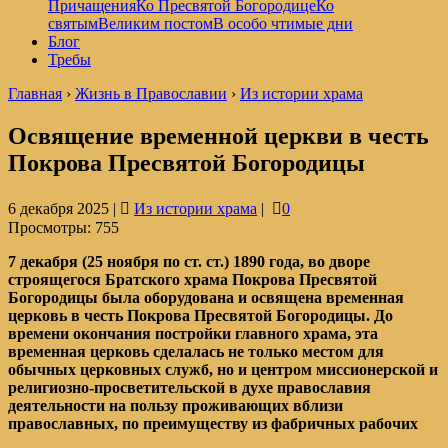
Причащения
Ко Пресвятой Богородице
Ко
святым
Великим постом
В особо чтимые дни
Блог
Требы
Главная
›
Жизнь в Православии
›
Из истории храма
Освящение временной церкви в честь
Покрова Пресвятой Богородицы
6 декабря 2025 |
Из истории храма
|
0
Просмотры:
755
7 декабря (25 ноября по ст. ст.) 1890 года, во дворе
строящегося Братского храма Покрова Пресвятой
Богородицы была оборудована и освящена временная
церковь в честь Покрова Пресвятой Богородицы. До
времени окончания постройки главного храма, эта
временная церковь сделалась не только местом для
обычных церковных служб, но и центром миссионерской и
религиозно-просветительской в духе православия
деятельности на пользу проживающих вблизи
православных, по преимуществу из фабричных рабочих