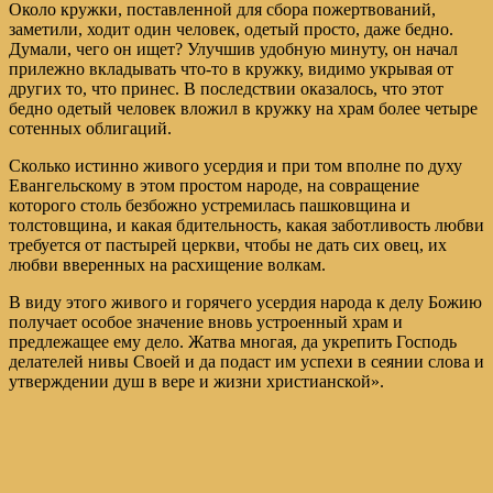
Около кружки, поставленной для сбора пожертвований,
заметили, ходит один человек, одетый просто, даже бедно.
Думали, чего он ищет? Улучшив удобную минуту, он начал
прилежно вкладывать что-то в кружку, видимо укрывая от
других то, что принес. В последствии оказалось, что этот
бедно одетый человек вложил в кружку на храм более четыре
сотенных облигаций.
Сколько истинно живого усердия и при том вполне по духу
Евангельскому в этом простом народе, на совращение
которого столь безбожно устремилась пашковщина и
толстовщина, и какая бдительность, какая заботливость любви
требуется от пастырей церкви, чтобы не дать сих овец, их
любви вверенных на расхищение волкам.
В виду этого живого и горячего усердия народа к делу Божию
получает особое значение вновь устроенный храм и
предлежащее ему дело. Жатва многая, да укрепить Господь
делателей нивы Своей и да подаст им успехи в сеянии слова и
утверждении душ в вере и жизни христианской».