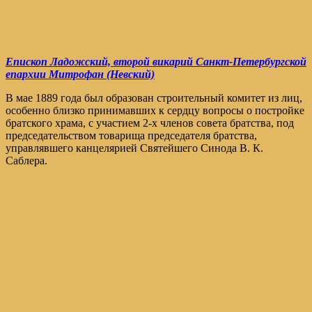
Епископ Ладожский, второй викарий Санкт-Петербургской
епархии Митрофан (Невский)
В мае 1889 года был образован строительный комитет из лиц,
особенно близко принимавших к сердцу вопросы о постройке
братского храма, с участием 2-х членов совета братства, под
председательством товарища председателя братства,
управлявшего канцелярией Святейшего Синода В. К.
Саблера.