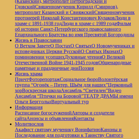
(Казанский), митрополит Петроградский и
Гдовский
Священномученик Кирилл (Смирнов),
митрополит Казанский и Свияжский
Священномученик
протоиерей Николай Константинович Кулаков
Люди в
храме с 1891-1938 год
Люди в храме с 1989 года
Фильм
об истории Санкт-Петербургского православного
Епархиального Братства во имя Пресвятой Богородицы
Жизнь в Православии
О Ветхом Завете
О Постах
О Святых
О Новомучениках и
исповедниках Церкви Русской
О Святых Иконах
О
поминовении усопших
Духовные чтения
О Великой
Отечественной Войне 1941-1945 годов
Общенародные
памятные и праздничные дни
Поэзия
Жизнь храма
Причт
Фоторепортаж
Социальное бюро
Волонтёрская
группа “Огонёк – Питер. Шьём для наших”
Церковный
хор
Воскресная школа
Ансамбль “Светилен”
Видео
Ансамбля “Птички на Боровой”
ТЕАТР ДРАМЫ имени
Ольги Берггольц
Виртуальный тур
Информация
Расписание богослужений
Авторы и создатели
сайта
Анонсы и объявления
Контакты
Молитвослов
Акафист святому мученику Вонифатию
Каноны и
Последование для подготовки к Таинству Святого