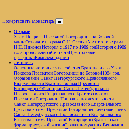
Пожертвовать
Монастырь
О храме
Храм Покрова Пресвятой Богородицы на Боровой
улице
Основатель храма С.Н. Слепян
Архитектор храма
Н.Н. Никонов
История с 1917 по 1989 год
История с 1989
года продолжается
Святыни
Престольные
праздники
Комплекс зданий
Летопись
Основные исторические события Братства и его Храма
Покрова Пресвятой Богородицы на Боровой
1884 год.
Образование Санкт-Петербургского Православного
Епархиального Братства во имя Пресвятой
Богородицы.
Об истории Санкт-Петербургского
Православного Епархиального Братства во имя
Пресвятой Богородицы
Направления деятельности
Санкт-Петербургского Православного Епархиального
Братства во имя Пресвятой Богородицы
Почетные члены
Санкт-Петербургского Православного Епархиального
Братства во имя Пресвятой Богородицы
Братство как
форма приходской жизни
Священномученик Вениамин