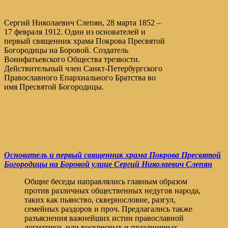
Сергий Николаевич Слепян, 28 марта 1852 –
17 февраля 1912. Один из основателей и
первый священник храма Покрова Пресвятой
Богородицы на Боровой. Создатель
Вонифатьевского Общества трезвости.
Действительный член Санкт-Петербургского
Православного Епархиального Братства во
имя Пресвятой Богородицы.
Основатель и первый священник храма Покрова Пресвятой
Богородицы на Боровой улице Сергий Николаевич Слепян
Общие беседы направлялись главным образом
против различных общественных недугов народа,
таких как пьянство, сквернословие, разгул,
семейных раздоров и проч. Предлагались также
разъяснения важнейших истин православной
догматики, или воскресных и праздничных