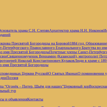
снователь храма С.Н. Слепян
Архитектор храма Н.Н. Никонов
Ис
зданий
окрова Пресвятой Богородицы на Боровой
1884 год. Образовани
т-Петербургского Православного Епархиального Братства во и
во имя Пресвятой Богородицы
Почетные члены Санкт-Петербургс
изни
Священномученик Вениамин (Казанский), митрополит Петр
отоиерей Николай Константинович Кулаков
Люди в храме с 189
во имя Пресвятой Богородицы
споведниках Церкви Русской
О Святых Иконах
О поминовении 
 дни
Поэзия
па “Огонёк – Питер. Шьём для наших”
Церковный хор
Воскресна
льный тур
сы и объявления
Контакты