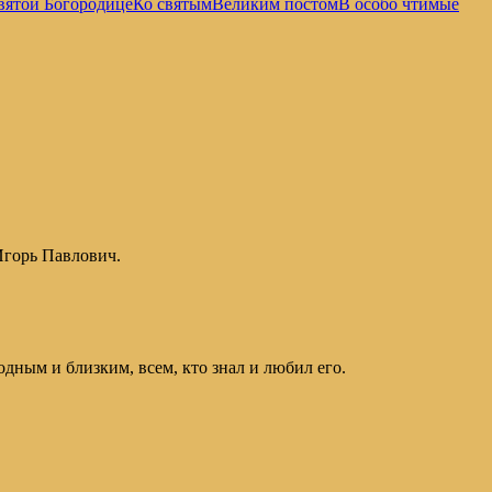
вятой Богородице
Ко святым
Великим постом
В особо чтимые
Игорь Павлович.
ным и близким, всем, кто знал и любил его.