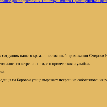
ование для подготовки к Таинству Святого Причащения
Ко Прес
оду сотрудник нашего храма и постоянный прихожанин Смирнов 
чиналось со встречи с ним, его приветствия и улыбки.
ой.
одицы на Боровой улице выражает искренние соболезнования род