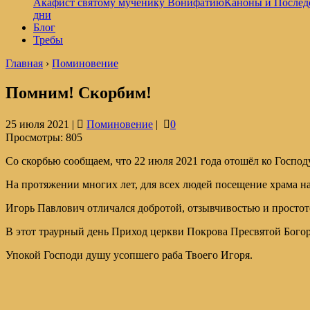
Акафист святому мученику Вонифатию
Каноны и Послед
дни
Блог
Требы
Главная
›
Поминовение
Помним! Скорбим!
25 июля 2021 |
Поминовение
|
0
Просмотры:
805
Со скорбью сообщаем, что 22 июля 2021 года отошёл ко Госп
На протяжении многих лет, для всех людей посещение храма на
Игорь Павлович отличался добротой, отзывчивостью и простот
В этот траурный день Приход церкви Покрова Пресвятой Богор
Упокой Господи душу усопшего раба Твоего Игоря.