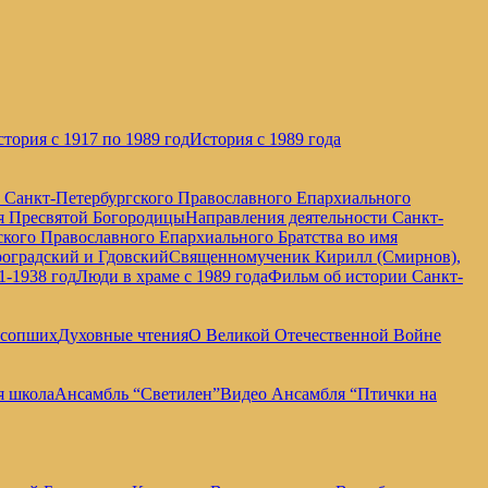
тория с 1917 по 1989 год
История с 1989 года
е Санкт-Петербургского Православного Епархиального
мя Пресвятой Богородицы
Направления деятельности Санкт-
кого Православного Епархиального Братства во имя
оградский и Гдовский
Священномученик Кирилл (Смирнов),
1-1938 год
Люди в храме с 1989 года
Фильм об истории Санкт-
усопших
Духовные чтения
О Великой Отечественной Войне
я школа
Ансамбль “Светилен”
Видео Ансамбля “Птички на