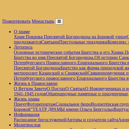
Пожертвовать
Монастырь
О храме
Храм Покрова Пресвятой Богородицы на Боровой улице
О
продолжается
Святыни
Престольные праздники
Комплекс 
Летопись
Основные исторические события Братства и его Храма П
Братства во имя Пресвятой Богородицы.
Об истории Санк
Петербургского Православного Епархиального Братства 
Пресвятой Богородицы
Братство как форма приходской ж
митрополит Казанский и Свияжский
Священномученик пр
Петербургского православного Епархиального Братства 
Жизнь в Православии
О Ветхом Завете
О Постах
О Святых
О Новомучениках и и
1941-1945 годов
Общенародные памятные и праздничные
Жизнь храма
Причт
Фоторепортаж
Социальное бюро
Волонтёрская груп
Боровой”
ТЕАТР ДРАМЫ имени Ольги Берггольц
Виртуа
Информация
Расписание богослужений
Авторы и создатели сайта
Анон
Молитвослов