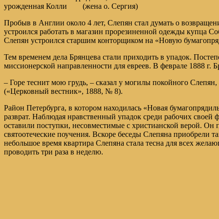
урожденная Колли (жена о. Сергия)
Пробыв в Англии около 4 лет, Слепян стал думать о возвращен
устроился работать в магазин прорезиненной одежды купца Со
Слепян устроился старшим конторщиком на «Новую бумагопряд
Тем временем дела Брянцева стали приходить в упадок. Постепе
миссионерской направленности для евреев. В феврале 1888 г. Б
– Горе теснит мою грудь, – сказал у могилы покойного Слепян,
(«Церковный вестник», 1888, № 8).
Район Петербурга, в котором находилась «Новая бумагопрядиль
разврат. Наблюдая нравственный упадок среди рабочих своей 
оставили поступки, несовместимые с христианской верой. Он 
святоотеческие поучения. Вскоре беседы Слепяна приобрели та
небольшое время квартира Слепяна стала тесна для всех желаю
проводить три раза в неделю.