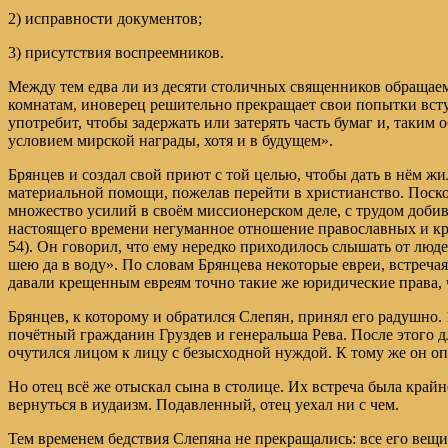
2) исправности документов;
3) присутствия воспреемников.
Между тем едва ли из десяти столичных священников обращаемы
комнатам, иноверец решительно прекращает свои попытки вступ
употребит, чтобы задержать или затерять часть бумаг и, таки
условием мирской награды, хотя и в будущем».
Брянцев и создал свой приют с той целью, чтобы дать в нём жи
материальной помощи, пожелав перейти в христианство. Поско
множество усилий в своём миссионерском деле, с трудом добив
настоящего времени негуманное отношение православных и крещ
54). Он говорил, что ему нередко приходилось слышать от люд
шею да в воду». По словам Брянцева некоторые евреи, встреча
давали крещенным евреям точно такие же юридические права, 
Брянцев, к которому и обратился Слепян, принял его радушно.
почётный гражданин Груздев и генеральша Рева. После этого д
очутился лицом к лицу с безысходной нуждой. К тому же он оп
Но отец всё же отыскал сына в столице. Их встреча была крайн
вернуться в иудаизм. Подавленный, отец уехал ни с чем.
Тем временем бедствия Слепяна не прекращались: все его вещи