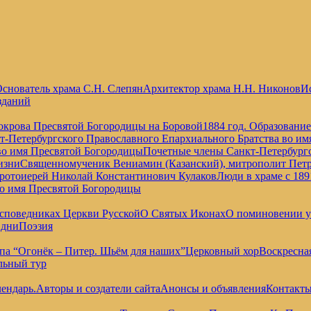
снователь храма С.Н. Слепян
Архитектор храма Н.Н. Никонов
Ис
зданий
окрова Пресвятой Богородицы на Боровой
1884 год. Образовани
т-Петербургского Православного Епархиального Братства во и
во имя Пресвятой Богородицы
Почетные члены Санкт-Петербургс
изни
Священномученик Вениамин (Казанский), митрополит Петр
отоиерей Николай Константинович Кулаков
Люди в храме с 189
во имя Пресвятой Богородицы
споведниках Церкви Русской
О Святых Иконах
О поминовении 
 дни
Поэзия
па “Огонёк – Питер. Шьём для наших”
Церковный хор
Воскресна
льный тур
ендарь.
Авторы и создатели сайта
Анонсы и объявления
Контакт