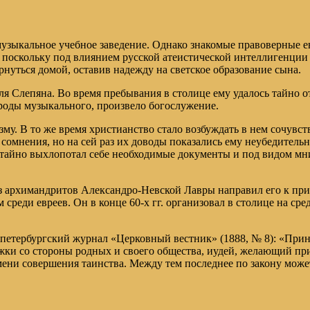
в музыкальное учебное заведение. Однако знакомые правоверные 
е, поскольку под влиянием русской атеистической интеллигенции
нуться домой, оставив надежду на светское образование сына.
ля Слепяна. Во время пребывания в столице ему удалось тайно о
ироды музыкального, произвело богослужение.
у. В то же время христианство стало возбуждать в нем сочувств
го сомнения, но на сей раз их доводы показались ему неубедите
н тайно выхлопотал себе необходимые документы и под видом мн
из архимандритов Александро-Невской Лавры направил его к пр
реди евреев. Он в конце 60-х гг. организовал в столице на сре
 петербургский журнал «Церковный вестник» (1888, № 8): «Прин
ки со стороны родных и своего общества, иудей, желающий при
мени совершения таинства. Между тем последнее по закону может 