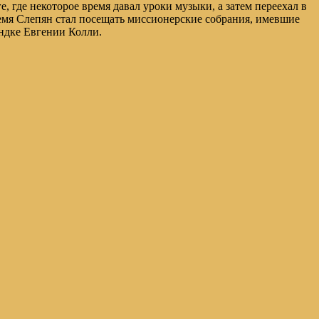
, где некоторое время давал уроки музыки, а затем переехал в
емя Слепян стал посещать миссионерские собрания, имевшие
андке Евгении Колли.