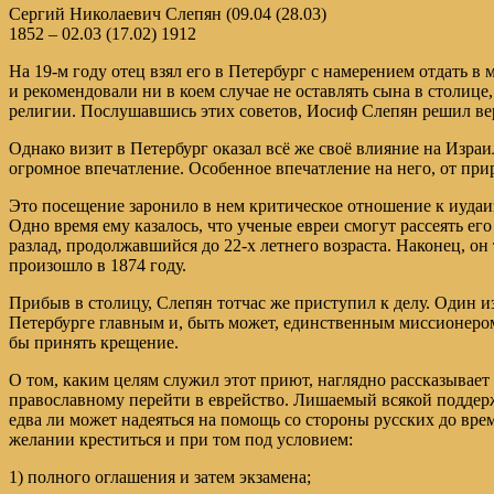
Сергий Николаевич Слепян (09.04 (28.03)
1852 – 02.03 (17.02) 1912
На 19-м году отец взял его в Петербург с намерением отдать 
и рекомендовали ни в коем случае не оставлять сына в столиц
религии. Послушавшись этих советов, Иосиф Слепян решил вер
Однако визит в Петербург оказал всё же своё влияние на Израи
огромное впечатление. Особенное впечатление на него, от пр
Это посещение заронило в нем критическое отношение к иудаизм
Одно время ему казалось, что ученые евреи смогут рассеять е
разлад, продолжавшийся до 22-х летнего возраста. Наконец, о
произошло в 1874 году.
Прибыв в столицу, Слепян тотчас же приступил к делу. Один 
Петербурге главным и, быть может, единственным миссионером с
бы принять крещение.
О том, каким целям служил этот приют, наглядно рассказывает
православному перейти в еврейство. Лишаемый всякой поддерж
едва ли может надеяться на помощь со стороны русских до вре
желании креститься и при том под условием:
1) полного оглашения и затем экзамена;