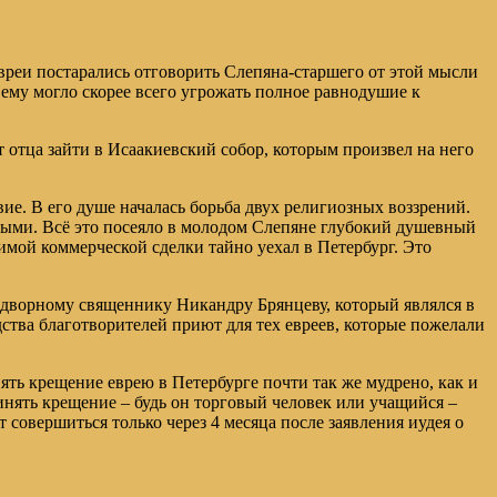
евреи постарались отговорить Слепяна-старшего от этой мысли
 ему могло скорее всего угрожать полное равнодушие к
т отца зайти в Исаакиевский собор, которым произвел на него
ие. В его душе началась борьба двух религиозных воззрений.
льными. Всё это посеяло в молодом Слепяне глубокий душевный
имой коммерческой сделки тайно уехал в Петербург. Это
идворному священнику Никандру Брянцеву, который являлся в
дства благотворителей приют для тех евреев, которые пожелали
ять крещение еврею в Петербурге почти так же мудрено, как и
нять крещение – будь он торговый человек или учащийся –
совершиться только через 4 месяца после заявления иудея о