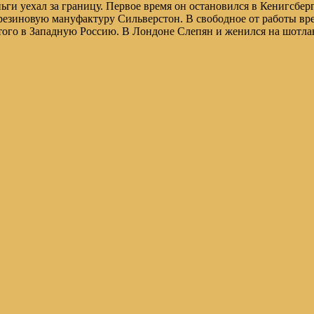
ги уехал за границу. Первое время он остановился в Кенигсберге
 резиновую мануфактуру Сильверстон. В свободное от работы вр
 этого в Западную Россию. В Лондоне Слепян и женился на шотл