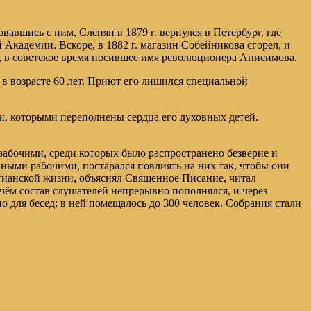
авшись с ним, Слепян в 1879 г. вернулся в Петербург, где
кадемии. Вскоре, в 1882 г. магазин Собейникова сгорел, и
 в советское время носившее имя революционера Анисимова.
 в возрасте 60 лет. Приют его лишился специальной
ви, которыми переполнены сердца его духовных детей.
рабочими, среди которых было распространено безверие и
ными рабочими, постарался повлиять на них так, чтобы они
тианской жизни, объяснял Священное Писание, читал
ичём состав слушателей непрерывно пополнялся, и через
 для бесед: в ней помещалось до 300 человек. Собрания стали