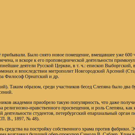
сё прибывали. Было снято новое помещение, вмещавшее уже 600 ч
ечена, и вскоре к его проповеднической деятельности примкну
пнейшие деятели Русской Церкви, в т. ч.: епископ Выборгский,
омонах и впоследствии митрополит Новгородский Арсений (Ста
ра Философ Орнатский и др.
й). Таким образом, среди участников бесед Слепяна было два б
сений.
ников академии приобрело такую популярность, что даже получи
а религиозно-нравственного просвещения, и роль Слепяна, как и
й деятельности студентов, петербургский епархиальный орган по
П. В., 1897, № 48).
ь средства на постройку собственного храма против фабрики. 
храма возглавил будущий обер-прокурор Синода В. Саблер. Храм 