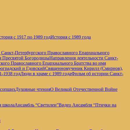
тория с 1917 по 1989 год
История с 1989 года
е Санкт-Петербургского Православного Епархиального
мя Пресвятой Богородицы
Направления деятельности Санкт-
кого Православного Епархиального Братства во имя
оградский и Гдовский
Священномученик Кирилл (Смирнов),
1-1938 год
Люди в храме с 1989 года
Фильм об истории Санкт-
усопших
Духовные чтения
О Великой Отечественной Войне
я школа
Ансамбль “Светилен”
Видео Ансамбля “Птички на
ы