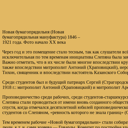
Новая бумагопрядильня (Новая
бумагопрядильная мануфактура) 1846 –
1921 года. Фото начало XX века
Через год и это помещение стало тесным, так как слушатели в
исключительная по тем временам инициатива Слепяна была зам
Важно отметить, что в их числе были многие впоследствии кру
также впоследствии митрополит Антоний (Храповицкий), иер
Тихон, священник и впоследствии настоятель Казанского Собо
Среди студентов был и будущий патриарх Сергий (Страгородски
1918 г.: митрополит Антоний (Храповицкий) и митрополит Ар
Проповедничество среди рабочих, среди студентов-старшекурс
Слепяна стали проводиться от имени вновь созданного обществ
спустя, когда отмечался десятилетний юбилей проповедническо
студентов со Слепяном, «ревность которого не знала границ» (С
Тем временем рабочие «Новой бумагопрядильни» стали собират
люди, к т. ч. сами хозяева — Говарды. Комитет по постройке 