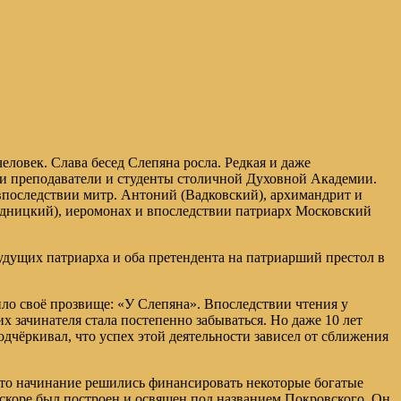
еловек. Слава бесед Слепяна росла. Редкая и даже
ли преподаватели и студенты столичной Духовной Академии.
 впоследствии митр. Антоний (Вадковский), архимандрит и
дницкий), иеромонах и впоследствии патриарх Московский
удущих патриарха и оба претендента на патриарший престол в
ло своё прозвище: «У Слепяна». Впоследствии чтения у
х зачинателя стала постепенно забываться. Но даже 10 лет
дчёркивал, что успех этой деятельности зависел от сближения
Это начинание решились финансировать некоторые богатые
вскоре был построен и освящен под названием Покровского. Он