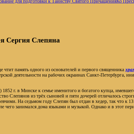
ование для подготовки к Таинству Святого Причащения
Ко Прес
ея Сергия Слепяна
е чтит память одного из основателей и первого священника
хра
рской деятельности на рабочих окраинах Санкт-Петербурга, ини
т) 1852 г. в Минске к семье именитого и богатого купца, имевш
тво Слепянов из трёх сыновей и пяти дочерей отличалось стро
евчими. На седьмом году Слепян был отдан в хедер, так что к 1
е чего занимался дома языками и музыкой. Однако и в этот пер