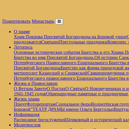
Пожертвовать
Монастырь
О храме
Храм Покрова Пресвятой Богородицы на Боровой улице
О
продолжается
Святыни
Престольные праздники
Комплекс 
Летопись
Основные исторические события Братства и его Храма П
Братства во имя Пресвятой Богородицы.
Об истории Санк
Петербургского Православного Епархиального Братства 
Пресвятой Богородицы
Братство как форма приходской ж
митрополит Казанский и Свияжский
Священномученик пр
Петербургского православного Епархиального Братства 
Жизнь в Православии
О Ветхом Завете
О Постах
О Святых
О Новомучениках и и
1941-1945 годов
Общенародные памятные и праздничные
Жизнь храма
Причт
Фоторепортаж
Социальное бюро
Волонтёрская груп
Боровой”
ТЕАТР ДРАМЫ имени Ольги Берггольц
Виртуа
Информация
Расписание богослужений
Церковный и исторический кал
Молитвослов