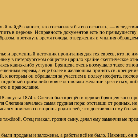
й найдёт одного, кто согласился бы его огласить, — вследствие
ить в церковь. Исправность документов есть по преимуществу му
м образом, протянуть время голода, отвержения и уныния обращае
лье и временный источник пропитания для тех евреев, кто не име
льку в петербургском обществе царило крайне скептическое от
аясь каких-либо уступок. Брянцева очень возмущало такое отнош
енным евреям, а ещё более к желающим принять св. крещение, ск
ей, к которым он обращался за участием в пользу неофита, пос
я подобный приём либо вовсе оставляли желание креститься, либ
что и православие.
 18 августа 1874 г. Слепян был крещён в церкви брянцевского 
ля Слепяна началась самая трудная пора: отставши от родных, н
асался поисков со стороны родителей, что доставляло ему боль
е тяжёлой. Отец плакал, грозил сыну, делал ему заманчивые пред
 были проданы и заложены, а работы всё не было. Наконец, он 