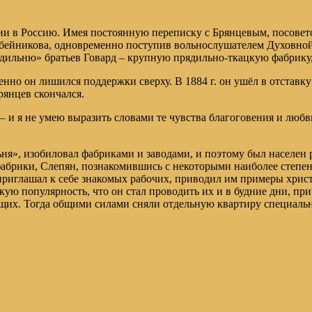
ии в Россию. Имея постоянную переписку с Брянцевым, посоветов
бейникова, одновременно поступив вольнослушателем Духовной А
ильню» братьев Говард – крупную прядильно-ткацкую фабрику,
нно он лишился поддержки сверху. В 1884 г. он ушёл в отставку
рянцев скончался.
 – и я не умею выразить словами те чувства благоговения и люб
ня», изобиловал фабриками и заводами, и поэтому был населен 
фабрики, Слепян, познакомившись с некоторыми наиболее степен
приглашал к себе знакомых рабочих, приводил им примеры хрис
кую популярность, что он стал проводить их и в будние дни, пр
щих. Тогда общими силами сняли отдельную квартиру специально