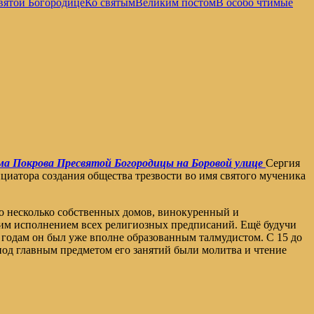
вятой Богородице
Ко святым
Великим постом
В особо чтимые
ма Покрова Пресвятой Богородицы на Боровой улице
Сергия
циатора создания общества трезвости во имя святого мученика
его несколько собственных домов, винокуренный и
гим исполнением всех религиозных предписаний. Ещё будучи
3 годам он был уже вполне образованным талмудистом. С 15 до
иод главным предметом его занятий были молитва и чтение