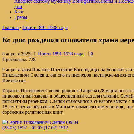
Акафист святому мученику Вонифатию
Каноны и Послед
дни
Блог
Требы
Главная
›
Причт 1891-1938 года
Ко дню рождения основателя храма иер
8 апреля 2025 |
Причт 1891-1938 года
|
0
Просмотры:
728
9 апреля храм Покрова Пресвятой Богородицы на Боровой улиц
Николаевича Слепяна, одного из пионеров пастырско-миссионе
Вонифатия.
Израиль Иосифович Слепян родился 9 апреля (28 марта по ст.с
пивоваренный заводы и общественный сад для гуляний. Семейс
пятилетним ребёнком, Слепян становился в синагоге вместе с п
18 лет Слепян обучался в Минском коммерческом училище, посл
еврейских религиозных книг.