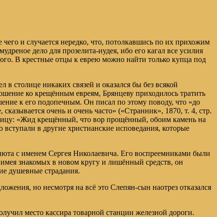
 чего и случается нередко, что, потолкавшись по их прихожим
дреное дело для прозелита-иудея, ибо его кагал все усилия
мого. В крестные отцы к еврею можно найти только купца под
л в столице никаких связей и оказался бы без всякой
ношение ко крещённым евреям, Брянцеву приходилось тратить
ение к его подопечным. Он писал по этому поводу, что «до
азывается очень и очень часто» («Странник», 1870, т. 4, стр.
ловицу: «Жид крещённый, что вор прощённый, обоим камень на
о вступали в другие христианские исповедания, которые
приюта с именем Сергея Николаевича. Его воспреемниками были
е имея знакомых в новом кругу и лишённый средств, он
шие душевные страдания.
ложения, но несмотря на всё это Слепян-сын наотрез отказался
получил место кассира товарной станции железной дороги.