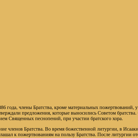
1886 года, члены Братства, кроме материальных пожертвований, у
утверждали предложения, которые выносились Советом братства. 
ием Священных песнопений, при участии братского хора.
рание членов Братства. Во время божественной литургии, в Исаа
иглашал к пожертвованиям на пользу Братства. После литургии