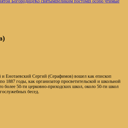
вятой Богородице
Ко святым
Великим постом
В особо чтимые
в)
й и Енотаевский Сергий (Серафимов) вошел как епископ
 по 1887 годы, как организатор просветительской и школьной
то более 50-ти церковно-приходских школ, около 50-ти школ
огослужебных бесед.