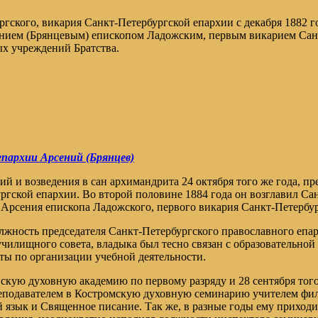
ского, викария Санкт-Петербургской епархии с декабря 1882 го
нием (Брянцевым) епископом Ладожским, первым викарием Санк
ых учреждений Братства.
пархии Арсений (Брянцев)
ий и возведения в сан архимандрита 24 октября того же года, п
ргской епархии. Во второй половине 1884 года он возглавил Са
 Арсения епископа Ладожского, первого викария Санкт-Петербур
жность председателя Санкт-Петербургского православного епар
чилищного совета, владыка был тесно связан с образовательной
ты по организации учебной деятельности.
кую духовную академию по первому разряду и 28 сентября того 
реподавателем в Костромскую духовную семинарию учителем фило
язык и Священное писание. Так же, в разные годы ему приходил