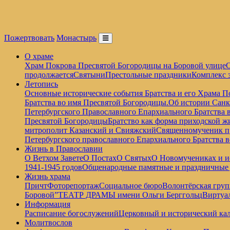
Пожертвовать
Монастырь
О храме
Храм Покрова Пресвятой Богородицы на Боровой улице
О
продолжается
Святыни
Престольные праздники
Комплекс 
Летопись
Основные исторические события Братства и его Храма П
Братства во имя Пресвятой Богородицы.
Об истории Санк
Петербургского Православного Епархиального Братства 
Пресвятой Богородицы
Братство как форма приходской ж
митрополит Казанский и Свияжский
Священномученик пр
Петербургского православного Епархиального Братства 
Жизнь в Православии
О Ветхом Завете
О Постах
О Святых
О Новомучениках и и
1941-1945 годов
Общенародные памятные и праздничные
Жизнь храма
Причт
Фоторепортаж
Социальное бюро
Волонтёрская груп
Боровой”
ТЕАТР ДРАМЫ имени Ольги Берггольц
Виртуа
Информация
Расписание богослужений
Церковный и исторический кал
Молитвослов