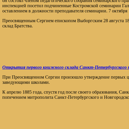
он состоял членом педагогического собрания семинарского пра
инспекцией посетил подчиненные Костромской семинарии Галич
оставлением в должности преподавателя семинарии. 7 октября 
Преосвященным Сергием епископом Выборгским 28 августа 18
склад Братства.
Открытия первого книжного склада Санкт-Петербургского п
При Преосвященном Сергии произошло утверждение первых цер
заведующими школами.
К апрелю 1885 года, спустя год после своего образования, Са
попечением митрополита Санкт-Петербургского и Новгородског