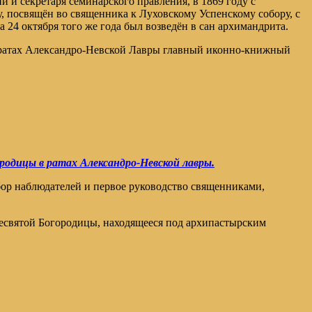
 и секретаря семинарского правления, в 1869 году с
, посвящён во священника к Луховскому Успенскому собору, с
 24 октября того же года был возведён в сан архимандрита.
Вратах Александро-Невской Лавры главный иконно-книжный
родицы в ратах Александро-Невской лавры.
ор наблюдателей и первое руководство священниками,
Пресвятой Богородицы, находящееся под архипастырским