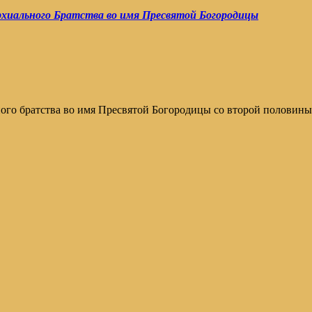
рхиального Братства во имя Пресвятой Богородицы
го братства во имя Пресвятой Богородицы со второй половины 1