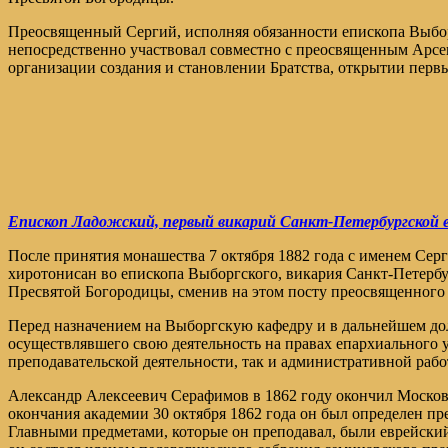
Преосвященный Сергий, исполняя обязанности епископа Выборг
непосредственно участвовал совместно с преосвященным Арсе
организации создания и становлении Братства, открытии перв
Епископ Ладожский, первый викарий Санкт-Петербургской е
После принятия монашества 7 октября 1882 года с именем Серг
хиротонисан во епископа Выборгского, викария Санкт-Петербу
Пресвятой Богородицы, сменив на этом посту преосвященного
Перед назначением на Выборгскую кафедру и в дальнейшем дол
осуществлявшего свою деятельность на правах епархиального у
преподавательской деятельности, так и административной рабо
Александр Алексеевич Серафимов в 1862 году окончил Московс
окончания академии 30 октября 1862 года он был определен п
Главными предметами, которые он преподавал, были еврейский 