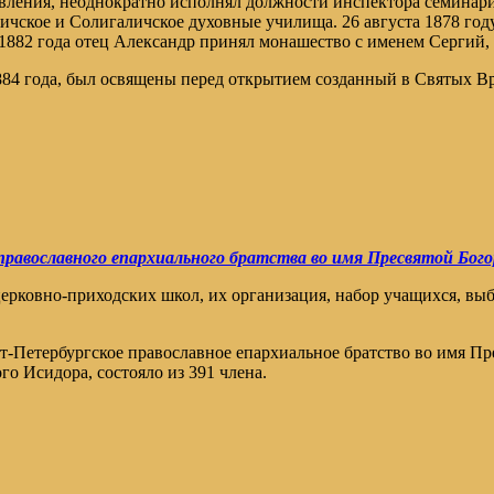
вления, неоднократно исполнял должности инспектора семинарии
ское и Солигаличское духовные училища. 26 августа 1878 году
1882 года отец Александр принял монашество с именем Сергий, а
84 года, был освящены перед открытием созданный в Святых 
равославного епархиального братства во имя Пресвятой Бого
ковно-приходских школ, их организация, набор учащихся, выб
нкт-Петербургское православное епархиальное братство во имя 
о Исидора, состояло из 391 члена.