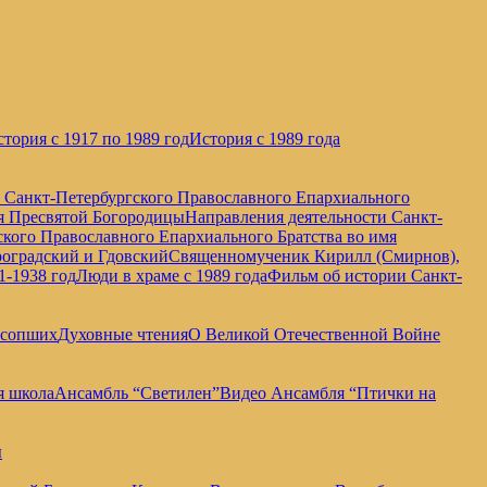
тория с 1917 по 1989 год
История с 1989 года
е Санкт-Петербургского Православного Епархиального
мя Пресвятой Богородицы
Направления деятельности Санкт-
кого Православного Епархиального Братства во имя
оградский и Гдовский
Священномученик Кирилл (Смирнов),
1-1938 год
Люди в храме с 1989 года
Фильм об истории Санкт-
усопших
Духовные чтения
О Великой Отечественной Войне
я школа
Ансамбль “Светилен”
Видео Ансамбля “Птички на
ы