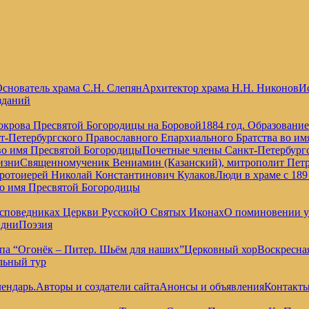
снователь храма С.Н. Слепян
Архитектор храма Н.Н. Никонов
Ис
зданий
окрова Пресвятой Богородицы на Боровой
1884 год. Образовани
т-Петербургского Православного Епархиального Братства во и
во имя Пресвятой Богородицы
Почетные члены Санкт-Петербургс
изни
Священномученик Вениамин (Казанский), митрополит Петр
отоиерей Николай Константинович Кулаков
Люди в храме с 189
во имя Пресвятой Богородицы
споведниках Церкви Русской
О Святых Иконах
О поминовении 
 дни
Поэзия
па “Огонёк – Питер. Шьём для наших”
Церковный хор
Воскресна
льный тур
ендарь.
Авторы и создатели сайта
Анонсы и объявления
Контакт