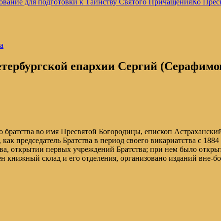
ование для подготовки к Таинству Святого Причащения
Ко Прес
а
тербургской епархии Сергий (Серафимо
о братства во имя Пресвятой Богородицы, епископ Астрахански
как председатель Братства в период своего викариатства с 1884
ства, открытии первых учреждений Братства; при нем было откры
н книжный склад и его отделения, организовано изданий вне-б