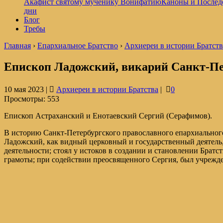
Акафист святому мученику Вонифатию
Каноны и Послед
дни
Блог
Требы
Главная
›
Епархиальное Братство
›
Архиереи в истории Братств
Епископ Ладожский, викарий Санкт-Пе
10 мая 2023 |
Архиереи в истории Братства
|
0
Просмотры:
553
Епископ Астраханский и Енотаевский Сергий (Серафимов).
В историю Санкт-Петербургского православного епархиальног
Ладожский, как видный церковный и государственный деятель, 
деятельности; стоял у истоков в создании и становлении Брат
грамоты; при содействии преосвященного Сергия, был учрежде