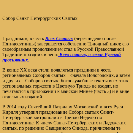
Собор Санкт-Петербургских Святых
Праздником, в честь
Всех Святых
(через неделю после
Пятидесятницы) завершается собственно Триодный цикл; его
своеобразным продолжением стал в Русской Православной
Традиции праздник в честь
Всех святых, в земле Русской
просиявших
.
В конце XX века стали появляться праздники в честь
региональных Соборов святых – сначала Вологодских, а затем
и других – Соборов святых. Богослужебные тексты всех этих
региональных торжеств в Цветную Триодь не входят, но
печатаются в приложении к майской Минее (часть 3) и в виде
отдельных изданий.
В 2014 году Святейший Патриарх Московский и всея Руси
Кирилл утвердил празднование Собора святых Санкт-
Петербургской митрополии в Третью Неделю по
Пятидесятнице. К числу Санкт-Петербургских и Ладожских
святых, по решению Священного Синода, причислены те