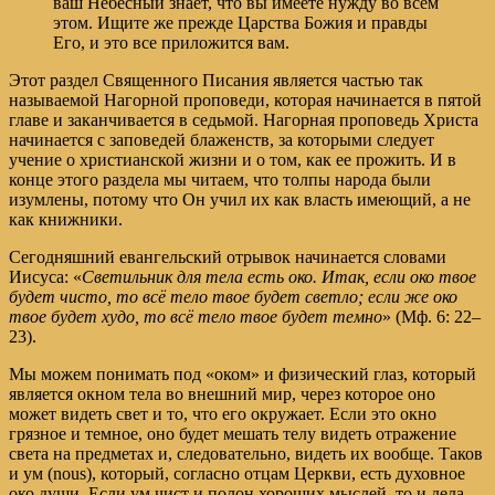
ваш Небесный знает, что вы имеете нужду во всем
этом. Ищите же прежде Царства Божия и правды
Его, и это все приложится вам.
Этот раздел Священного Писания является частью так
называемой Нагорной проповеди, которая начинается в пятой
главе и заканчивается в седьмой. Нагорная проповедь Христа
начинается с заповедей блаженств, за которыми следует
учение о христианской жизни и о том, как ее прожить. И в
конце этого раздела мы читаем, что толпы народа были
изумлены, потому что Он учил их как власть имеющий, а не
как книжники.
Сегодняшний евангельский отрывок начинается словами
Иисуса: «
Светильник для тела есть око. Итак, если око твое
будет чисто, то всё тело твое будет светло; если же око
твое будет худо, то всё тело твое будет темно
» (Мф. 6: 22–
23).
Мы можем понимать под «оком» и физический глаз, который
является окном тела во внешний мир, через которое оно
может видеть свет и то, что его окружает. Если это окно
грязное и темное, оно будет мешать телу видеть отражение
света на предметах и, следовательно, видеть их вообще. Таков
и ум (nous), который, согласно отцам Церкви, есть духовное
око души. Если ум чист и полон хороших мыслей, то и дела