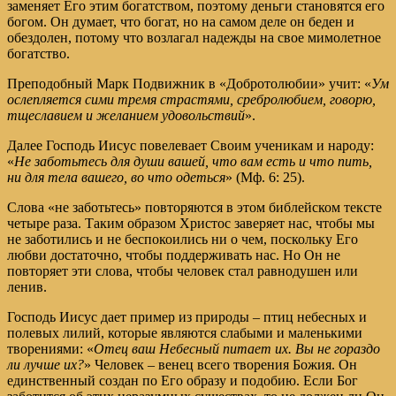
заменяет Его этим богатством, поэтому деньги становятся его
богом. Он думает, что богат, но на самом деле он беден и
обездолен, потому что возлагал надежды на свое мимолетное
богатство.
Преподобный Марк Подвижник в «Добротолюбии» учит: «
Ум
ослепляется сими тремя страстями, сребролюбием, говорю,
тщеславием и желанием удовольствий
».
Далее Господь Иисус повелевает Своим ученикам и народу:
«
Не заботьтесь для души вашей, что вам есть и что пить,
ни для тела вашего, во что одеться
» (Мф. 6: 25).
Слова «не заботьтесь» повторяются в этом библейском тексте
четыре раза. Таким образом Христос заверяет нас, чтобы мы
не заботились и не беспокоились ни о чем, поскольку Его
любви достаточно, чтобы поддерживать нас. Но Он не
повторяет эти слова, чтобы человек стал равнодушен или
ленив.
Господь Иисус дает пример из природы – птиц небесных и
полевых лилий, которые являются слабыми и маленькими
творениями: «
Отец ваш Небесный питает их. Вы не гораздо
ли лучше их?
» Человек – венец всего творения Божия. Он
единственный создан по Его образу и подобию. Если Бог