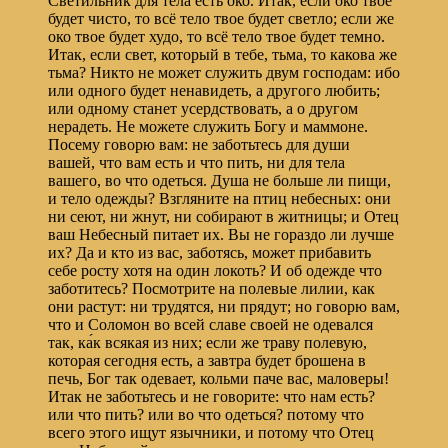
Светильник для тела есть око. Итак, если око твое
будет чисто, то всё тело твое будет светло; если же
око твое будет худо, то всё тело твое будет темно.
Итак, если свет, который в тебе, тьма, то какова же
тьма? Никто не может служить двум господам: ибо
или одного будет ненавидеть, а другого любить;
или одному станет усердствовать, а о другом
нерадеть. Не можете служить Богу и маммоне.
Посему говорю вам: не заботьтесь для души
вашей, что вам есть и что пить, ни для тела
вашего, во что одеться. Душа не больше ли пищи,
и тело одежды? Взгляните на птиц небесных: они
ни сеют, ни жнут, ни собирают в житницы; и Отец
ваш Небесный питает их. Вы не гораздо ли лучше
их? Да и кто из вас, заботясь, может прибавить
себе росту хотя на один локоть? И об одежде что
заботитесь? Посмотрите на полевые лилии, как
они растут: ни трудятся, ни прядут; но говорю вам,
что и Соломон во всей славе своей не одевался
так, ка́к всякая из них; если же траву полевую,
которая сегодня есть, а завтра будет брошена в
печь, Бог так одевает, кольми паче вас, маловеры!
Итак не заботьтесь и не говорите: что нам есть?
или что пить? или во что одеться? потому что
всего этого ищут язычники, и потому что Отец