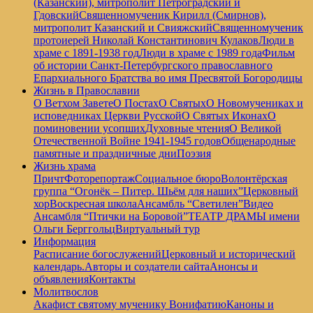
(Казанский), митрополит Петроградский и
Гдовский
Священномученик Кирилл (Смирнов),
митрополит Казанский и Свияжский
Священномученик
протоиерей Николай Константинович Кулаков
Люди в
храме с 1891-1938 год
Люди в храме с 1989 года
Фильм
об истории Санкт-Петербургского православного
Епархиального Братства во имя Пресвятой Богородицы
Жизнь в Православии
О Ветхом Завете
О Постах
О Святых
О Новомучениках и
исповедниках Церкви Русской
О Святых Иконах
О
поминовении усопших
Духовные чтения
О Великой
Отечественной Войне 1941-1945 годов
Общенародные
памятные и праздничные дни
Поэзия
Жизнь храма
Причт
Фоторепортаж
Социальное бюро
Волонтёрская
группа “Огонёк – Питер. Шьём для наших”
Церковный
хор
Воскресная школа
Ансамбль “Светилен”
Видео
Ансамбля “Птички на Боровой”
ТЕАТР ДРАМЫ имени
Ольги Берггольц
Виртуальный тур
Информация
Расписание богослужений
Церковный и исторический
календарь.
Авторы и создатели сайта
Анонсы и
объявления
Контакты
Молитвослов
Акафист святому мученику Вонифатию
Каноны и