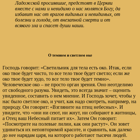
Ладожской просиявшие, предстоят в Церкви
вместе с нами и невидимо о нас молятся Богу, да
избавит нас от врагов видимых и невидимых, от
болезни и голода, от внезапной смерти и от
всякого зла и спасет души наши.
О темном и светлом оке
Господь говорит: «Светильник для тела есть око. Итак, если
око твое будет чисто, то все тело твое будет светло; если же
око твое будет худо, то все тело твое будет темно».
Человеческое око – не просто орган зрения. Оно неотделимо
от свободного разума. Увидеть, это всегда значит – оценить
увиденное, составить о нем мнение. И Господь хочет, чтобы у
нас было светлое око, и учит, как надо смотреть, например, на
природу. Он говорит: «Взгляните на птиц небесных». И
увидите, что «они ни сеют, ни жнут, ни собирают в житницы,
а Отец ваш Небесный питает их». Затем Он говорит:
«Посмотрите на полевые лилии, как они растут». Он зовет
удивиться их неповторимой красоте, и сравнить, как далеко
до нее нарядам царя, на которого работают тысячи людей.