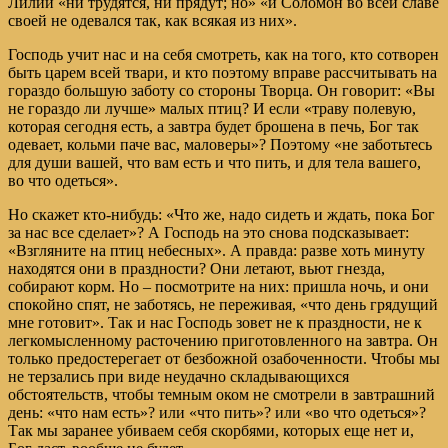
Лилии «ни трудятся, ни прядут; но» «и Соломон во всей славе
своей не одевался так, как всякая из них».
Господь учит нас и на себя смотреть, как на того, кто сотворен
быть царем всей твари, и кто поэтому вправе рассчитывать на
гораздо большую заботу со стороны Творца. Он говорит: «Вы
не гораздо ли лучше» малых птиц? И если «траву полевую,
которая сегодня есть, а завтра будет брошена в печь, Бог так
одевает, кольми паче вас, маловеры»? Поэтому «не заботьтесь
для души вашей, что вам есть и что пить, и для тела вашего,
во что одеться».
Но скажет кто-нибудь: «Что же, надо сидеть и ждать, пока Бог
за нас все сделает»? А Господь на это снова подсказывает:
«Взгляните на птиц небесных». А правда: разве хоть минуту
находятся они в праздности? Они летают, вьют гнезда,
собирают корм. Но – посмотрите на них: пришла ночь, и они
спокойно спят, не заботясь, не переживая, «что день грядущий
мне готовит». Так и нас Господь зовет не к праздности, не к
легкомысленному расточению приготовленного на завтра. Он
только предостерегает от безбожной озабоченности. Чтобы мы
не терзались при виде неудачно складывающихся
обстоятельств, чтобы темным оком не смотрели в завтрашний
день: «что нам есть»? или «что пить»? или «во что одеться»?
Так мы заранее убиваем себя скорбями, которых еще нет и,