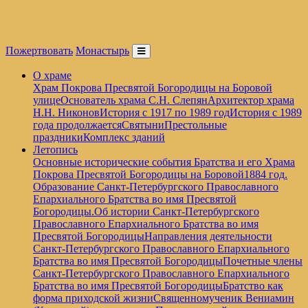
Пожертвовать
Монастырь
О храме
Храм Покрова Пресвятой Богородицы на Боровой
улице
Основатель храма С.Н. Слепян
Архитектор храма
Н.Н. Никонов
История с 1917 по 1989 год
История с 1989
года продолжается
Святыни
Престольные
праздники
Комплекс зданий
Летопись
Основные исторические события Братства и его Храма
Покрова Пресвятой Богородицы на Боровой
1884 год.
Образование Санкт-Петербургского Православного
Епархиального Братства во имя Пресвятой
Богородицы.
Об истории Санкт-Петербургского
Православного Епархиального Братства во имя
Пресвятой Богородицы
Направления деятельности
Санкт-Петербургского Православного Епархиального
Братства во имя Пресвятой Богородицы
Почетные члены
Санкт-Петербургского Православного Епархиального
Братства во имя Пресвятой Богородицы
Братство как
форма приходской жизни
Священномученик Вениамин