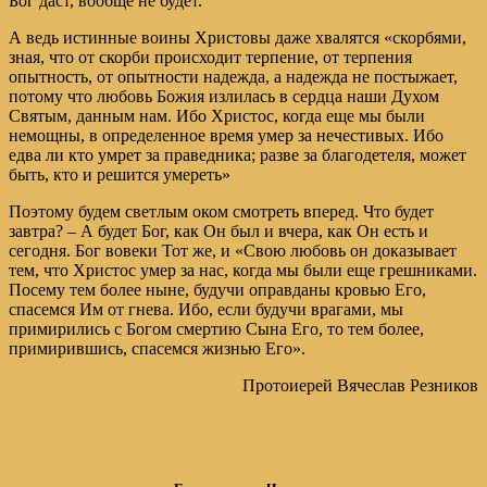
Бог даст, вообще не будет.
А ведь истинные воины Христовы даже хвалятся «скорбями,
зная, что от скорби происходит терпение, от терпения
опытность, от опытности надежда, а надежда не постыжает,
потому что любовь Божия излилась в сердца наши Духом
Святым, данным нам. Ибо Христос, когда еще мы были
немощны, в определенное время умер за нечестивых. Ибо
едва ли кто умрет за праведника; разве за благодетеля, может
быть, кто и решится умереть»
Поэтому будем светлым оком смотреть вперед. Что будет
завтра? – А будет Бог, как Он был и вчера, как Он есть и
сегодня. Бог вовеки Тот же, и «Свою любовь он доказывает
тем, что Христос умер за нас, когда мы были еще грешниками.
Посему тем более ныне, будучи оправданы кровью Его,
спасемся Им от гнева. Ибо, если будучи врагами, мы
примирились с Богом смертию Сына Его, то тем более,
примирившись, спасемся жизнью Его».
Протоиерей Вячеслав Резников