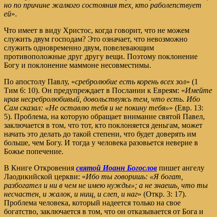
но по причине жалкого состояния тех, кто раболепствует
ей
».
Что имеет в виду Христос, когда говорит, что не можем
служить двум господам? Это означает, что невозможно
служить одновременно двум, повелевающим
противоположные друг другу вещи. Поэтому поклонение
Богу и поклонение маммоне несовместимы.
По апостолу Павлу, «
сребролюбие есть корень всех зол
» (1
Тим 6: 10). Он предупреждает в Послании к Евреям: «
Имейте
нрав несребролюбивый, довольствуясь тем, что есть. Ибо
Сам сказал: «Не оставлю тебя и не покину тебя»
» (Евр. 13:
5). Проблема, на которую обращает внимание святой Павел,
заключается в том, что тот, кто поклоняется деньгам, может
начать это делать до такой степени, что будет доверять им
больше, чем Богу. И тогда у человека разовьется неверие в
Божье попечение.
В Книге Откровения
святой Иоанн Богослов
пишет ангелу
Лаодикийской церкви: «
Ибо ты говоришь: «Я богат,
разбогател и ни в чем не имею нужды»; а не знаешь, что ты
несчастен, и жалок, и нищ, и слеп, и наг
» (Откр. 3: 17).
Проблема человека, который надеется только на свое
богатство, заключается в том, что он отказывается от Бога и