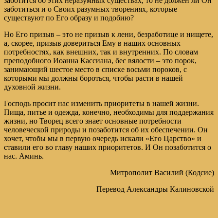
заботится об этих неразумных существах, то не должен ли Он
заботиться и о Своих разумных творениях, которые
существуют по Его образу и подобию?
Но Его призыв – это не призыв к лени, безработице и нищете,
а, скорее, призыв довериться Ему в наших основных
потребностях, как внешних, так и внутренних. По словам
преподобного Иоанна Кассиана, бес вялости – это порок,
занимающий шестое место в списке восьми пороков, с
которыми мы должны бороться, чтобы расти в нашей
духовной жизни.
Господь просит нас изменить приоритеты в нашей жизни.
Пища, питье и одежда, конечно, необходимы для поддержания
жизни, но Творец всего знает основные потребности
человеческой природы и позаботится об их обеспечении. Он
хочет, чтобы мы в первую очередь искали «Его Царство» и
ставили его во главу наших приоритетов. И Он позаботится о
нас.
Аминь.
Митрополит Василий (Кодсие)
Перевод Александры Калиновской