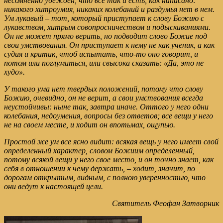
несомненно убежден, что все так и есть, как написано:
никакого хитроумия, никаких колебаний и раздумья нет в нем.
Ум лукавый – тот, который приступает к слову Божию с
лукавством, хитрым совопросничеством и подыскиваниями.
Он не может прямо верить, но подводит слово Божие под
свои умствования. Он приступает к нему не как ученик, а как
судия и критик, чтоб испытать, что-то оно говорит, и
потом или поглумиться, или свысока сказать: «Да, это не
худо».
У такого ума нет твердых положений, потому что слову
Божию, очевидно, он не верит, а свои умствования всегда
неустойчивы: ныне так, завтра иначе. Оттого у него одни
колебания, недоумения, вопросы без ответов; все вещи у него
не на своем месте, и ходит он впотьмах, ощупью.
Простой же ум все ясно видит: всякая вещь у него имеет свой
определенный характер, словом Божиим определенный,
потому всякой вещи у него свое место, и он точно знает, как
себя в отношении к чему держать, – ходит, значит, по
дорогам открытым, видным, с полною уверенностью, что
они ведут к настоящей цели.
Святитель Феофан Затворник