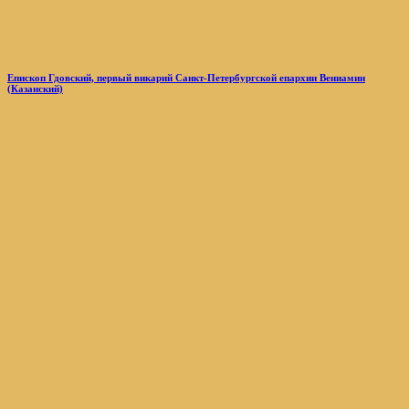
Епископ Гдовский, первый викарий Санкт-Петербургской епархии Вениамин
(Казанский)