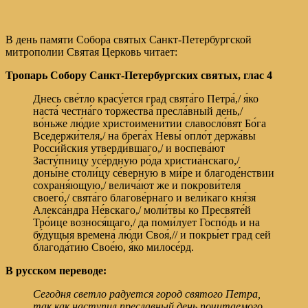
В день памяти Собора святых Санкт-Петербургской
митрополии Святая Церковь читает:
Тропарь Собору Санкт-Петербургских святых,
глас 4
Днесь све́тло красу́ется град свята́го Петра́,/ я́ко
наста́ честна́го торжества́ пресла́вный день,/
во́ньже лю́дие христоимени́тии славосло́вят Бо́га
Вседержи́теля,/ на брега́х Невы́ опло́т держа́вы
Росси́йския утверди́вшаго,/ и воспева́ют
Засту́пницу усе́рдную ро́да христиа́нскаго,/
доны́не столи́цу се́верную в ми́ре и благоде́нствии
сохраня́ющую,/ велича́ют же и покрови́теля
своего́,/ свята́го благове́рнаго и вели́каго кня́зя
Алекса́ндра Не́вскаго,/ моли́твы ко Пресвяте́й
Тро́ице вознося́щаго,/ да поми́лует Госпо́дь и на
бу́дущыя времена́ лю́ди Своя́,// и покры́ет град сей
благода́тию Свое́ю, я́ко милосе́рд.
В русском переводе:
Сегодня светло радуется город святого Петра,
так как наступил преславный день почитаемого