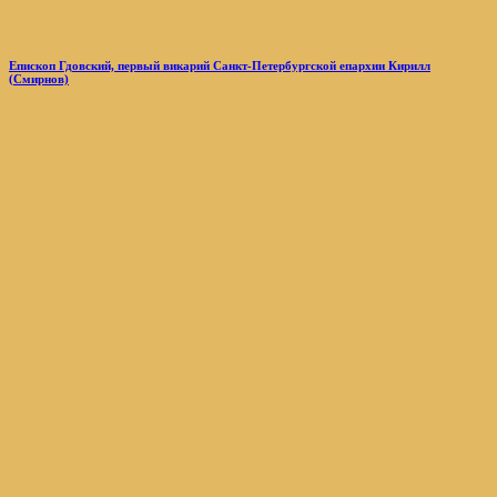
Епископ Гдовский, первый викарий Санкт-Петербургской епархии Кирилл
(Смирнов)