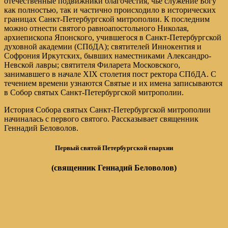
отечественные подвижники благочестия, чье служение Богу
как полностью, так и частично происходило в исторических
границах Санкт-Петербургской митрополии. К последним
можно отнести святого равноапостольного Николая,
архиепископа Японского, учившегося в Санкт-Петербургской
духовной академии (СПбДА); святителей Иннокентия и
Софрония Иркутских, бывших наместниками Александро-
Невской лавры; святителя Филарета Московского,
занимавшего в начале XIX столетия пост ректора СПбДА. С
течением времени узнаются Святые и их имена записываются
в Собор святых Санкт-Петербургской митрополии.
История Собора святых Санкт-Петербургской митрополии
начиналась с первого святого. Рассказывает священник
Геннадий Беловолов.
Первый святой Петербургской епархии
(священник Геннадий Беловолов)