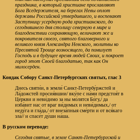
праздника, в который христиане прославляют
Бога Вседержителя, на берегах Невы оплот
державы Российской утвердившего, и воспевают
Заступницу усердную рода христианского, до
сегодняшнего дня столицу северную в мире и
благоденствии сохраняющую, величают же и
покровителя своего, святого благоверного и
великого князя Александра Невского, молитвы ко
Пресвятой Троице возносящего, да помилует
Господь и в будущее время людей Своих, и покроет
город этот Своей благодатью, так как Он
милосерден.
Кондак Собору Санкт-Петербургских святых,
глас 3
Днесь святи́и, в земли́ Санкт-Петербу́ржстей и
Ла́дожстей просия́вшии/ вку́пе с на́ми предстоя́т в
Це́ркви и неви́димо за ны мо́лятся Бо́гу,/ да
изба́вит нас от враг ви́димых и неви́димых,/ от
неду́га и гла́да,/ от внеза́пныя сме́рти и от вся́каго
зла́// и спасе́т ду́ши на́ша.
В русском переводе:
Сегодня святые, в земле Санкт-Петербургской и