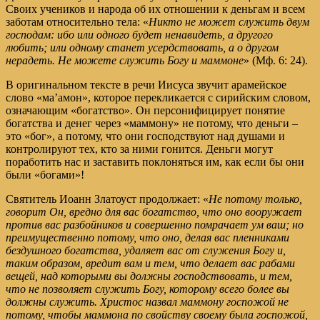
Своих учеников и народа об их отношении к деньгам и всем
заботам относительно тела: «
Никто не может служить двум
господам: ибо или одного будет ненавидеть, а другого
любить; или одному станет усердствовать, а о другом
нерадеть. Не можете служить Богу и маммоне
» (Мф. 6: 24).
В оригинальном тексте в речи Иисуса звучит арамейское
слово «ма’амон», которое перекликается с сирийским словом,
означающим «богатство». Он персонифицирует понятие
богатства и денег через «маммону» не потому, что деньги –
это «бог», а потому, что они господствуют над душами и
контролируют тех, кто за ними гонится. Деньги могут
поработить нас и заставить поклоняться им, как если бы они
были «богами»!
Святитель Иоанн Златоуст продолжает: «
Не потому только,
говорит Он, вредно для вас богатство, что оно вооружает
против вас разбойников и совершенно помрачает ум ваш; но
преимущественно потому, что оно, делая вас пленниками
бездушного богатства, удаляет вас от служения Богу и,
таким образом, вредит вам и тем, что делает вас рабами
вещей, над которыми вы должны господствовать, и тем,
что не позволяет служить Богу, которому всего более вы
должны служить. Христос назвал маммону госпожой не
потому, чтобы маммона по свойству своему была госпожой,