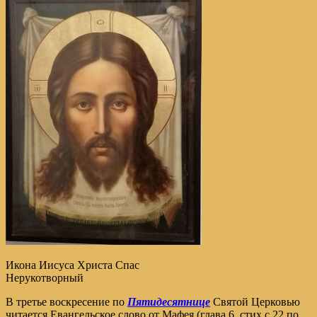
Икона Иисуса Христа Спас
Нерукотворный
В третье воскресение по
Пятидесятнице
Святой Церковью
читается Евангельское слово от Мафея (глава 6, стих с 22 по