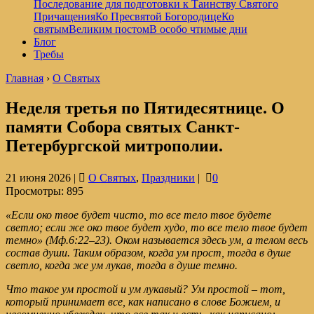
Последование для подготовки к Таинству Святого
Причащения
Ко Пресвятой Богородице
Ко
святым
Великим постом
В особо чтимые дни
Блог
Требы
Главная
›
О Святых
Неделя третья по Пятидесятнице. О
памяти Собора святых Санкт-
Петербургской митрополии.
21 июня 2026 |
О Святых
,
Праздники
|
0
Просмотры:
895
«Если око твое будет чисто, то все тело твое будете
светло; если же око твое будет худо, то все тело твое будет
темно»
(
Мф.6:22–23
)
. Оком называется здесь ум, а телом весь
состав души. Таким образом, когда ум прост, тогда в душе
светло, когда же ум лукав, тогда в душе темно.
Что такое ум простой и ум лукавый? Ум простой – тот,
который принимает все, как написано в слове Божием, и