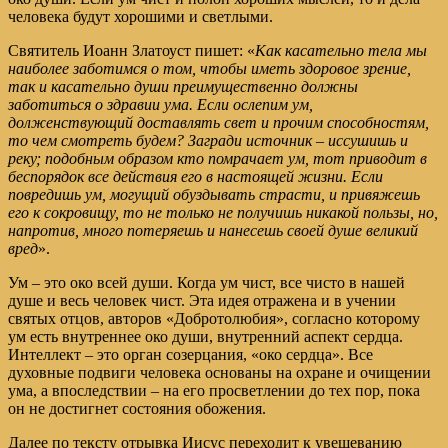
человека будут хорошими и светлыми.
Святитель Иоанн Златоуст пишет: «
Как касательно тела мы
наиболее заботимся о том, чтобы иметь здоровое зрение,
так и касательно души преимущественно должны
заботиться о здравии ума. Если ослепим ум,
долженствующий доставлять свет и прочим способностям,
то чем смотреть будем? Загради источник – иссушишь и
реку; подобным образом кто помрачает ум, тот приводит в
беспорядок все действия его в настоящей жизни. Если
повредишь ум, могущий обуздывать страсти, и привяжешь
его к сокровищу, то не только не получишь никакой пользы, но,
напротив, много потеряешь и нанесешь своей душе великий
вред
».
Ум – это око всей души. Когда ум чист, все чисто в нашей
душе и весь человек чист. Эта идея отражена и в учении
святых отцов, авторов «Добротолюбия», согласно которому
ум есть внутреннее око души, внутренний аспект сердца.
Интеллект – это орган созерцания, «око сердца». Все
духовные подвиги человека основаны на охране и очищении
ума, а впоследствии – на его просветлении до тех пор, пока
он не достигнет состояния обожения.
Далее по тексту отрывка Иисус переходит к увещеванию