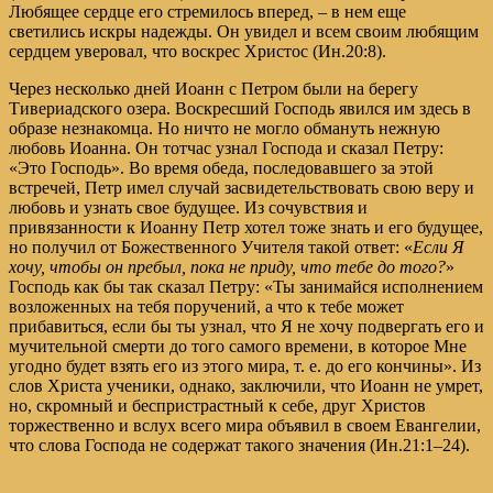
Любящее сердце его стремилось вперед, – в нем еще
светились искры надежды. Он увидел и всем своим любящим
сердцем уверовал, что воскрес Христос (
Ин.20:8
).
Через несколько дней Иоанн с Петром были на берегу
Тивериадского озера. Воскресший Господь явился им здесь в
образе незнакомца. Но ничто не могло обмануть нежную
любовь Иоанна. Он тотчас узнал Господа и сказал Петру:
«Это Господь». Во время обеда, последовавшего за этой
встречей, Петр имел случай засвидетельствовать свою веру и
любовь и узнать свое будущее. Из сочувствия и
привязанности к Иоанну Петр хотел тоже знать и его будущее,
но получил от Божественного Учителя такой ответ: «
Если Я
хочу, чтобы он пребыл, пока не приду, что тебе до того?
»
Господь как бы так сказал Петру: «Ты занимайся исполнением
возложенных на тебя поручений, а что к тебе может
прибавиться, если бы ты узнал, что Я не хочу подвергать его и
мучительной смерти до того самого времени, в которое Мне
угодно будет взять его из этого мира, т. е. до его кончины». Из
слов Христа ученики, однако, заключили, что Иоанн не умрет,
но, скромный и беспристрастный к себе, друг Христов
торжественно и вслух всего мира объявил в своем Евангелии,
что слова Господа не содержат такого значения (
Ин.21:1–24
).