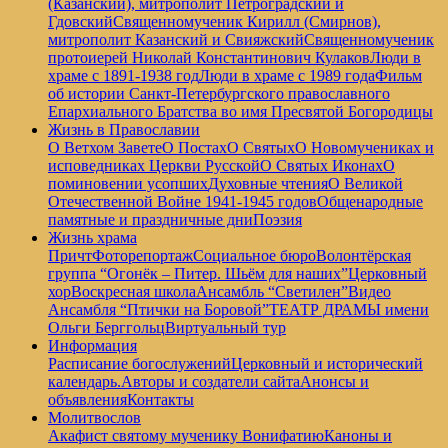
(Казанский), митрополит Петроградский и
Гдовский
Священномученик Кирилл (Смирнов),
митрополит Казанский и Свияжский
Священномученик
протоиерей Николай Константинович Кулаков
Люди в
храме с 1891-1938 год
Люди в храме с 1989 года
Фильм
об истории Санкт-Петербургского православного
Епархиального Братства во имя Пресвятой Богородицы
Жизнь в Православии
О Ветхом Завете
О Постах
О Святых
О Новомучениках и
исповедниках Церкви Русской
О Святых Иконах
О
поминовении усопших
Духовные чтения
О Великой
Отечественной Войне 1941-1945 годов
Общенародные
памятные и праздничные дни
Поэзия
Жизнь храма
Причт
Фоторепортаж
Социальное бюро
Волонтёрская
группа “Огонёк – Питер. Шьём для наших”
Церковный
хор
Воскресная школа
Ансамбль “Светилен”
Видео
Ансамбля “Птички на Боровой”
ТЕАТР ДРАМЫ имени
Ольги Берггольц
Виртуальный тур
Информация
Расписание богослужений
Церковный и исторический
календарь.
Авторы и создатели сайта
Анонсы и
объявления
Контакты
Молитвослов
Акафист святому мученику Вонифатию
Каноны и