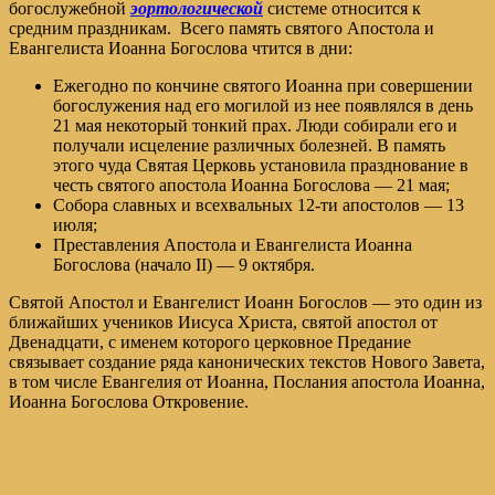
богослужебной
эортологической
системе относится к
средним праздникам. Всего память святого Апостола и
Евангелиста Иоанна Богослова чтится в дни:
Ежегодно по кончине святого Иоанна при совершении
богослужения над его могилой из нее появлялся в день
21 мая некоторый тонкий прах. Люди собирали его и
получали исцеление различных болезней. В память
этого чуда Святая Церковь установила празднование в
честь святого апостола Иоанна Богослова — 21 мая;
Собора славных и всехвальных 12-ти апостолов — 13
июля;
Преставления Апостола и Евангелиста Иоанна
Богослова (начало II) — 9 октября.
Святой Апостол и Евангелист Иоанн Богослов — это один из
ближайших учеников Иисуса Христа, святой апостол от
Двенадцати, с именем которого церковное Предание
связывает создание ряда канонических текстов Нового Завета,
в том числе Евангелия от Иоанна, Послания апостола Иоанна,
Иоанна Богослова Откровение.