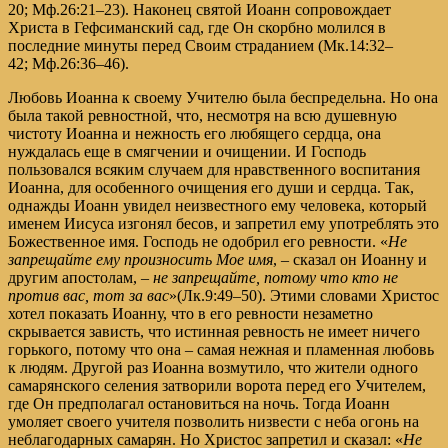
20
;
Мф.26:21–23
). Наконец святой Иоанн сопровождает
Христа в Гефсиманский сад, где Он скорбно молился в
последние минуты перед Своим страданием (
Мк.14:32–
42
;
Мф.26:36–46
).
Любовь Иоанна к своему Учителю была беспредельна. Но она
была такой ревностной, что, несмотря на всю душевную
чистоту Иоанна и нежность его любящего сердца, она
нуждалась еще в смягчении и очищении. И Господь
пользовался всяким случаем для нравственного воспитания
Иоанна, для особенного очищения его души и сердца. Так,
однажды Иоанн увидел неизвестного ему человека, который
именем Иисуса изгонял бесов, и запретил ему употреблять это
Божественное имя. Господь не одобрил его ревности. «
Не
запрещайте ему произносить Мое имя
, – сказал он Иоанну и
другим апостолам, –
не запрещайте, потому что кто не
против вас, тот за вас
»(
Лк.9:49–50
). Этими словами Христос
хотел показать Иоанну, что в его ревности незаметно
скрывается зависть, что истинная ревность не имеет ничего
горького, потому что она – самая нежная и пламенная любовь
к людям. Другой раз Иоанна возмутило, что жители одного
самарянского селения затворили ворота перед его Учителем,
где Он предполагал остановиться на ночь. Тогда Иоанн
умоляет своего учителя позволить низвести с неба огонь на
неблагодарных самарян. Но Христос запретил и сказал: «
Не