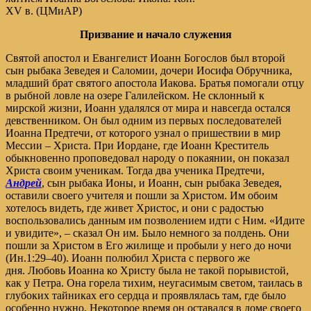
XV в. (ЦМиАР)
Призвание и начало служения
Святой апостол и Евангелист Иоанн Богослов был второй
сын рыбака Зеведея и Саломии, дочери Иосифа Обручника,
младший брат святого апостола Иакова. Братья помогали отцу
в рыбной ловле на озере Галилейском. Не склонный к
мирской жизни, Иоанн удалялся от мира и навсегда остался
девственником. Он был одним из первых последователей
Иоанна Предтечи, от которого узнал о пришествии в мир
Мессии – Христа. При Иордане, где Иоанн Креститель
обыкновенно проповедовал народу о покаянии, он показал
Христа своим ученикам. Тогда два ученика Предтечи,
Андрей
, сын рыбака Ионы, и Иоанн, сын рыбака Зеведея,
оставили своего учителя и пошли за Христом. Им обоим
хотелось видеть, где живет Христос, и они с радостью
воспользовались данным им позволением идти с Ним. «Идите
и увидите», – сказал Он им. Было немного за полдень. Они
пошли за Христом в Его жилище и пробыли у него до ночи
(
Ин.1:29–40
). Иоанн полюбил Христа с первого же
дня. Любовь Иоанна ко Христу была не такой порывистой,
как у Петра. Она горела тихим, неугасимым светом, таилась в
глубоких тайниках его сердца и проявлялась там, где было
особенно нужно. Некоторое время он оставался в доме своего