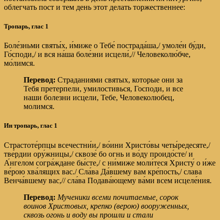
облегчать пост и тем день этот делать торжественнее:
Тропарь,
глас 1
Боле́зньми святы́х, и́миже о Тебе́ пострада́ша,/ умоле́н бу́ди,
Го́споди,/ и вся на́ша боле́зни исцели́,// Человеколю́бче,
мо́лимся.
Перевод:
Страданиями святых, которые они за
Тебя претерпели, умилостивься, Господи, и все
наши болезни исцели, Тебе, Человеколюбец,
молимся.
Ин тропарь,
глас 1
Страстоте́рпцы всечестни́и,/ во́ини Христо́вы четы́редесяте,/
тве́рдии ору́жницы,/ сквозе́ бо огнь и во́ду проидо́сте/ и
А́нгелом согра́ждане бы́сте,/ с ни́миже моли́теся Христу́ о и́же
ве́рою хва́лящих вас./ Сла́ва Да́вшему вам кре́пость,/ слава
Венча́вшему вас,// сла́ва Подава́ющему ва́ми всем исцеле́ния.
Перевод:
Мученики всеми почитаемые, сорок
воинов Христовых, крепко (верою) вооруженных,
сквозь огонь и воду вы прошли и стали