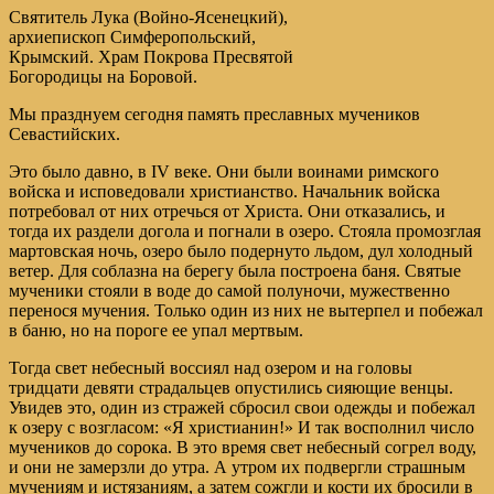
Святитель Лука (Войно-Ясенецкий),
архиепископ Симферопольский,
Крымский. Храм Покрова Пресвятой
Богородицы на Боровой.
Мы празднуем сегодня память преславных мучеников
Севастийских.
Это было давно, в IV веке. Они были воинами римского
войска и исповедовали христианство. Начальник войска
потребовал от них отречься от Христа. Они отказались, и
тогда их раздели догола и погнали в озеро. Стояла промозглая
мартовская ночь, озеро было подернуто льдом, дул холодный
ветер. Для соблазна на берегу была построена баня. Святые
мученики стояли в воде до самой полуночи, мужественно
перенося мучения. Только один из них не вытерпел и побежал
в баню, но на пороге ее упал мертвым.
Тогда свет небесный воссиял над озером и на головы
тридцати девяти страдальцев опустились сияющие венцы.
Увидев это, один из стражей сбросил свои одежды и побежал
к озеру с возгласом: «Я христианин!» И так восполнил число
мучеников до сорока. В это время свет небесный согрел воду,
и они не замерзли до утра. А утром их подвергли страшным
мучениям и истязаниям, а затем сожгли и кости их бросили в