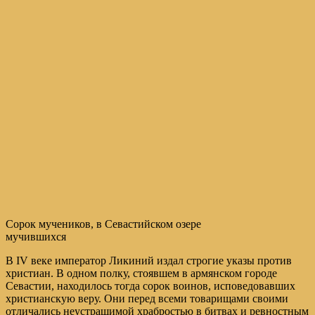
Сорок мучеников, в Севастийском озере
мучившихся
В IV веке император Ликиний издал строгие указы против
христиан. В одном полку, стоявшем в армянском городе
Севастии, находилось тогда сорок воинов, исповедовавших
христианскую веру. Они перед всеми товарищами своими
отличались неустрашимой храбростью в битвах и ревностным