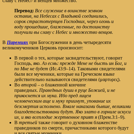
сла́ву с Небе́с// и венце́в мно́жество.
Перевод:
Все служение в воинстве земном
оставив, на Небесах с Владыкой соединились,
сорок страстотерпцев Господних, через огонь и
воду прошедшие, блаженные, по достоинству
получили вы славу с Небес и множество венцов.
В
Паремиях
при Богослужении в день четыредесяти
великомучеников Церковь произносит:
В первой о тех, которые засвидетельствуют, говорит
Господь,
яко. Аз есмь: прежде Мене не бысть ин Бог, и
по Мне не будет
(
Ис.43:9–14
). Таковыми свидетелями
были все мученики, которые на Греческом языке
действительно называются свидетелями (μαρτυρες).
Во
второй
– о блаженной кончине
праведных.
Праведных души в руце Божией, и не
прикоснется их мука. Ибо пред лицем
человеческим
аще
и муку приимут, упование их
безсмертия исполнено. Вмале наказами бывше, великими
благодетельствовани будут. Яко злато в горниле искуси
их, и яко всеплодие жертвенное прият я
(
Прем.3:1–9
).
В
третьей
также говорит о духовном блаженстве
праведников по смерти, причастниками которого будут
и все святые мученики.