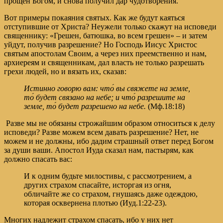
прощен Богом, и снова получил дар чудотворения.
Вот примеры покаяния святых. Как же будут каяться
отступившие от Христа? Неужели только скажут на исповеди
священнику: «Грешен, батюшка, во всем грешен» – и затем
уйдут, получив разрешение? Но Господь Иисус Христос
святым апостолам Своим, а через них преемственно и нам,
архиереям и священникам, дал власть не только разрешать
грехи людей, но и вязать их, сказав:
Истинно говорю вам: что́ вы свяжете на земле,
то́ будет связано на небе; и что́ разрешите на
земле, то́ будет разрешено на небе.
(Мф.18:18)
Разве мы не обязаны строжайшим образом относиться к делу
исповеди? Разве можем всем давать разрешение? Нет, не
можем и не должны, ибо дадим страшный ответ перед Богом
за души ваши. Апостол Иуда сказал нам, пастырям, как
должно спасать вас:
И к одним будьте милостивы, с рассмотрением, а
других страхом спасайте, исторгая из огня,
обличайте же со страхом, гнушаясь даже одеждою,
которая осквернена плотью (Иуд.1:22-23).
Многих надлежит страхом спасать, ибо у них нет