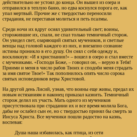
действительно не устоял до конца. Он вышел из озера и
отправился в теплую баню, но едва коснулся порога ее, как
упал мертвый. Прочие же с твердостью переносили
страдания, не переставая молиться и петь псалмы.
Среди ночи их вдруг осиял удивительный свет; воины,
сторожившие их, спали, не спал только темничный сторож.
Он увидел свет, озаряющий святых мучеников, и светлые
венцы над головой каждого из них, и внезапно сознание
истины проникло в его душу. Он снял с себя одежду и,
воскликнув: «И я христианин!» – вошел в озеро и стал вместе
с мучениками. «Господи Боже, – говорил он, – верую в Тебя!
Приими и меня в число рабов Твоих и сподоби меня страдать
за имя святое Твое!» Так пополнилось опять число сорока
святых исповедников веры Христовой.
На другой день Лисий, узнав, что воины еще живы, предал их
новым истязаниям и наконец приказал казнить. Темничный
сторож делил их участь. Мать одного из мучеников
присутствовала при страдании их и все время молила Бога,
дабы не ослабел сын ее, но с твердостью принял бы смерть за
Иисуса Христа. Все мученики пошли радостно на казнь,
воспевая:
Душа наша избавилась, как птица, из сети