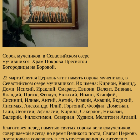
Сорок мучеников, в Севастийском озере
мучившихся. Храм Покрова Пресвятой
Богородицы на Боровой.
22 марта Святая Церковь чтит память сорока мучеников, в
Севастийском озере мучившихся. Их имена: Кирион, Кандид,
Домн, Исихий, Ираклий, Смарагд, Евноик, Валент, Вивиан,
Клавдий, Приск, Феодул, Евтихий, Иоанн, Ксанфий,
Сисиний, Илиан, Ангий, Аетий, Флавий, Акакий, Екдикий,
Лисимах, Александр, Илий, Горгоний, Феофил, Дометиан,
Гаий, Леонтий, Афанасий, Кирилл, Сакердон, Николай,
Валерий, Филоктимон, Севериан, Худион, Мелитон и Аглаий.
Благоговея перед памятью святых сорока великомучеников,
совершаемой всегда во время Великого поста, Святая Церковь
постановила совершать в день преставления их литургию,