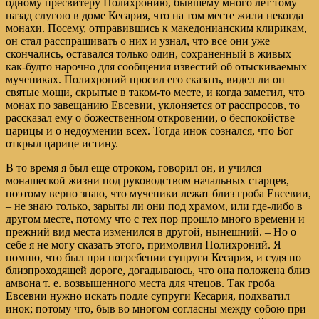
одному пресвитеру Полихронию, бывшему много лет тому
назад слугою в доме Кесария, что на том месте жили некогда
монахи. Посему, отправившись к македонианским клирикам,
он стал расспрашивать о них и узнал, что все они уже
скончались, оставался только один, сохраненный в живых
как-будто нарочно для сообщения известий об отыскиваемых
мучениках. Полихроний просил его сказать, видел ли он
святые мощи, скрытые в таком-то месте, и когда заметил, что
монах по завещанию Евсевии, уклоняется от расспросов, то
рассказал ему о божественном откровении, о беспокойстве
царицы и о недоумении всех. Тогда инок сознался, что Бог
открыл царице истину.
В то время я был еще отроком, говорил он, и учился
монашеской жизни под руководством начальных старцев,
поэтому верно знаю, что мученики лежат близ гроба Евсевии,
– не знаю только, зарыты ли они под храмом, или где-либо в
другом месте, потому что с тех пор прошло много времени и
прежний вид места изменился в другой, нынешний. – Но о
себе я не могу сказать этого, примолвил Полихроний. Я
помню, что был при погребении супруги Кесария, и судя по
близпроходящей дороге, догадываюсь, что она положена близ
амвона т. е. возвышенного места для чтецов. Так гроба
Евсевии нужно искать подле супруги Кесария, подхватил
инок; потому что, быв во многом согласны между собою при