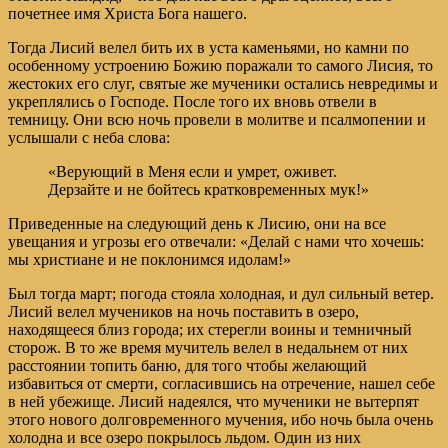
почетнее имя Христа Бога нашего.
Тогда Лисий велел бить их в уста каменьями, но камни по
особенному устроению Божию поражали то самого Лисия, то
жестоких его слуг, святые же мученики остались невредимы и
укреплялись о Господе. После того их вновь отвели в
темницу. Они всю ночь провели в молитве и псалмопении и
услышали с неба слова:
«Верующий в Меня если и умрет, оживет.
Дерзайте и не бойтесь кратковременных мук!»
Приведенные на следующий день к Лисию, они на все
увещания и угрозы его отвечали: «Делай с нами что хочешь:
мы христиане и не поклонимся идолам!»
Был тогда март; погода стояла холодная, и дул сильный ветер.
Лисий велел мучеников на ночь поставить в озеро,
находящееся близ города; их стерегли воины и темничный
сторож. В то же время мучитель велел в недальнем от них
расстоянии топить баню, для того чтобы желающий
избавиться от смерти, согласившись на отречение, нашел себе
в ней убежище. Лисий надеялся, что мученики не вытерпят
этого нового долговременного мучения, ибо ночь была очень
холодна и все озеро покрылось льдом. Один из них