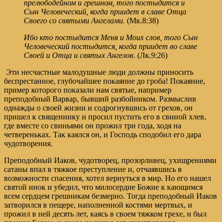
прелюбодейном и грешном, того постыдится и
Сын Человеческий, когда приидет в славе Отца
Своего со святыми Ангелами.
(Мк.8:38)
Ибо кто постыдится Меня и Моих слов, того Сын
Человеческий постыдится, когда приидет во славе
Своей и Отца и святых Ангелов.
(Лк.9:26)
Эти несчастные малодушные люди должны приносить
беспрестанное, глубочайшее покаяние до гроба! Покаяние,
пример которого показали нам святые, например
преподобный Варвар, бывший разбойником. Размыслив
однажды о своей жизни и содрогнувшись от грехов, он
пришел к священнику и просил пустить его в свиной хлев,
где вместе со свиньями он прожил три года, ходя на
четвереньках. Так каялся он, и Господь сподобил его дара
чудотворения.
Преподобный Иаков, чудотворец, прозорливец, ухищрениями
сатаны впал в тяжкое преступление и, отчаявшись в
возможности спасения, хотел вернуться в мир. Но его нашел
святой инок и убедил, что милосердие Божие к кающимся
всем сердцем грешникам безмерно. Тогда преподобный Иаков
затворился в пещере, наполненной костями мертвых, и
прожил в ней десять лет, каясь в своем тяжком грехе, и был