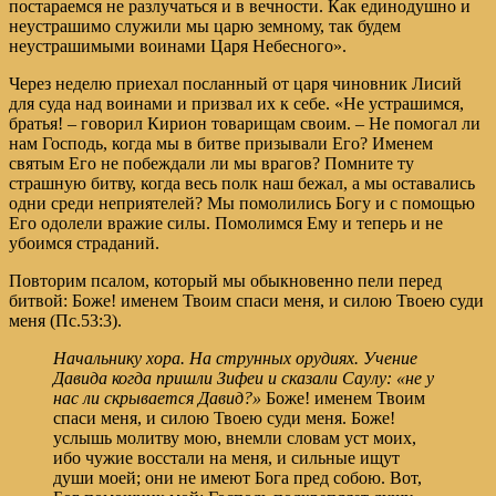
постараемся не разлучаться и в вечности. Как единодушно и
неустрашимо служили мы царю земному, так будем
неустрашимыми воинами Царя Небесного».
Через неделю приехал посланный от царя чиновник Лисий
для суда над воинами и призвал их к себе. «Не устрашимся,
братья! – говорил Кирион товарищам своим. – Не помогал ли
нам Господь, когда мы в битве призывали Его? Именем
святым Его не побеждали ли мы врагов? Помните ту
страшную битву, когда весь полк наш бежал, а мы оставались
одни среди неприятелей? Мы помолились Богу и с помощью
Его одолели вражие силы. Помолимся Ему и теперь и не
убоимся страданий.
Повторим псалом, который мы обыкновенно пели перед
битвой: Боже! именем Твоим спаси меня, и силою Твоею суди
меня (Пс.53:3).
Начальнику хора. На струнных орудиях. Учение
Давида
когда пришли Зифеи и сказали Саулу: «не у
нас ли скрывается Давид?»
Боже! именем Твоим
спаси меня, и силою Твоею суди меня. Боже!
услышь молитву мою, внемли словам уст моих,
ибо чужие восстали на меня, и сильные ищут
души моей; они не имеют Бога пред собою. Вот,