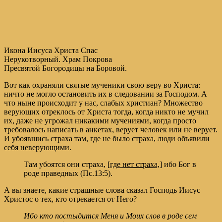
Икона Иисуса Христа Спас
Нерукотворный. Храм Покрова
Пресвятой Богородицы на Боровой.
Вот как охраняли святые мученики свою веру во Христа:
ничто не могло остановить их в следовании за Господом. А
что ныне происходит у нас, слабых христиан? Множество
верующих отреклось от Христа тогда, когда никто не мучил
их, даже не угрожал никакими мучениями, когда просто
требовалось написать в анкетах, верует человек или не верует.
И убоявшись страха там, где не было страха, люди объявили
себя неверующими.
Там убоятся они страха,
[где нет страха,]
ибо Бог в
роде праведных (Пс.13:5).
А вы знаете, какие страшные слова сказал Господь Иисус
Христос о тех, кто отрекается от Него?
Ибо кто постыдится Меня и Моих слов в роде сем