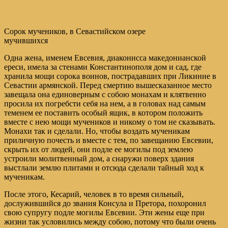
Сорок мучеников, в Севастийском озере
мучившихся
Одна жена, именем Евсевия, диаконисса македонианской
ереси, имела за стенами Константинополя дом и сад, где
хранила мощи сорока воинов, пострадавших при Ликиние в
Севастии армянской. Перед смертию вышесказанное место
завещала она единоверным с собою монахам и клятвенно
просила их погребсти себя на нем, а в головах над самым
теменем ее поставить особый ящик, в котором положить
вместе с нею мощи мучеников и никому о том не сказывать.
Монахи так и сделали. Но, чтобы воздать мученикам
приличную почесть и вместе с тем, по завещанию Евсевии,
скрыть их от людей, они подле ее могилы под землею
устроили молитвенный дом, а снаружи поверх здания
выстлали землю плитами и отсюда сделали тайный ход к
мученикам.
После этого, Кесарий, человек в то время сильный,
дослужившийся до звания Консула и Претора, похоронил
свою супругу подле могилы Евсевии. Эти жены еще при
жизни так условились между собою, потому что были очень