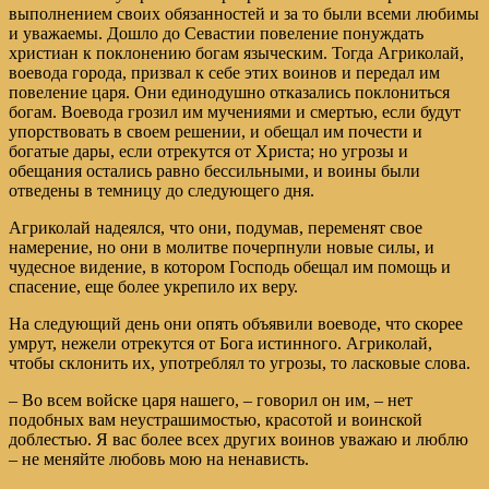
выполнением своих обязанностей и за то были всеми любимы
и уважаемы. Дошло до Севастии повеление понуждать
христиан к поклонению богам языческим. Тогда Агриколай,
воевода города, призвал к себе этих воинов и передал им
повеление царя. Они единодушно отказались поклониться
богам. Воевода грозил им мучениями и смертью, если будут
упорствовать в своем решении, и обещал им почести и
богатые дары, если отрекутся от Христа; но угрозы и
обещания остались равно бессильными, и воины были
отведены в темницу до следующего дня.
Агриколай надеялся, что они, подумав, переменят свое
намерение, но они в молитве почерпнули новые силы, и
чудесное видение, в котором Господь обещал им помощь и
спасение, еще более укрепило их веру.
На следующий день они опять объявили воеводе, что скорее
умрут, нежели отрекутся от Бога истинного. Агриколай,
чтобы склонить их, употреблял то угрозы, то ласковые слова.
– Во всем войске царя нашего, – говорил он им, – нет
подобных вам неустрашимостью, красотой и воинской
доблестью. Я вас более всех других воинов уважаю и люблю
– не меняйте любовь мою на ненависть.