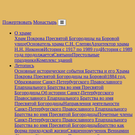
Пожертвовать
Монастырь
О храме
Храм Покрова Пресвятой Богородицы на Боровой
улице
Основатель храма С.Н. Слепян
Архитектор храма
Н.Н. Никонов
История с 1917 по 1989 год
История с 1989
года продолжается
Святыни
Престольные
праздники
Комплекс зданий
Летопись
Основные исторические события Братства и его Храма
Покрова Пресвятой Богородицы на Боровой
1884 год.
Образование Санкт-Петербургского Православного
Епархиального Братства во имя Пресвятой
Богородицы.
Об истории Санкт-Петербургского
Православного Епархиального Братства во имя
Пресвятой Богородицы
Направления деятельности
Санкт-Петербургского Православного Епархиального
Братства во имя Пресвятой Богородицы
Почетные члены
Санкт-Петербургского Православного Епархиального
Братства во имя Пресвятой Богородицы
Братство как
форма приходской жизни
Священномученик Вениамин