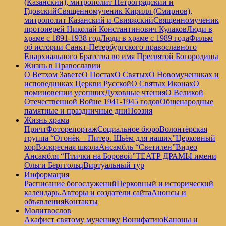
(Казанский), митрополит Петроградский и
Гдовский
Священномученик Кирилл (Смирнов),
митрополит Казанский и Свияжский
Священномученик
протоиерей Николай Константинович Кулаков
Люди в
храме с 1891-1938 год
Люди в храме с 1989 года
Фильм
об истории Санкт-Петербургского православного
Епархиального Братства во имя Пресвятой Богородицы
Жизнь в Православии
О Ветхом Завете
О Постах
О Святых
О Новомучениках и
исповедниках Церкви Русской
О Святых Иконах
О
поминовении усопших
Духовные чтения
О Великой
Отечественной Войне 1941-1945 годов
Общенародные
памятные и праздничные дни
Поэзия
Жизнь храма
Причт
Фоторепортаж
Социальное бюро
Волонтёрская
группа “Огонёк – Питер. Шьём для наших”
Церковный
хор
Воскресная школа
Ансамбль “Светилен”
Видео
Ансамбля “Птички на Боровой”
ТЕАТР ДРАМЫ имени
Ольги Берггольц
Виртуальный тур
Информация
Расписание богослужений
Церковный и исторический
календарь.
Авторы и создатели сайта
Анонсы и
объявления
Контакты
Молитвослов
Акафист святому мученику Вонифатию
Каноны и