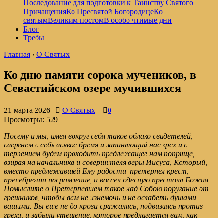
Последование для подготовки к Таинству Святого
Причащения
Ко Пресвятой Богородице
Ко
святым
Великим постом
В особо чтимые дни
Блог
Требы
Главная
›
О Святых
Ко дню памяти сорока мучеников, в
Севастийском озере мучившихся
21 марта 2026 |
О Святых
|
0
Просмотры:
529
Посему и мы, имея вокруг себя такое облако свидетелей,
свергнем с себя всякое бремя и запинающий нас грех и с
терпением будем проходить предлежащее нам поприще,
взирая на начальника и совершителя веры Иисуса, Который,
вместо предлежавшей Ему радости, претерпел крест,
пренебрегши посрамление, и воссел одесную престола Божия.
Помыслите о Претерпевшем такое над Собою поругание от
грешников, чтобы вам не изнемочь и не ослабеть душами
вашими. Вы еще не до крови сражались, подвизаясь против
греха, и забыли утешение, которое предлагается вам, как