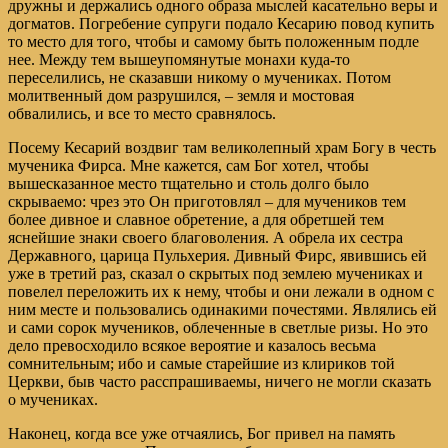
дружны и держались одного образа мыслей касательно веры и
догматов. Погребение супруги подало Кесарию повод купить
то место для того, чтобы и самому быть положенным подле
нее. Между тем вышеупомянутые монахи куда-то
переселились, не сказавши никому о мучениках. Потом
молитвенный дом разрушился, – земля и мостовая
обвалились, и все то место сравнялось.
Посему Кесарий воздвиг там великолепный храм Богу в честь
мученика Фирса. Мне кажется, сам Бог хотел, чтобы
вышесказанное место тщательно и столь долго было
скрываемо: чрез это Он приготовлял – для мучеников тем
более дивное и славное обретение, а для обретшей тем
яснейшие знаки своего благоволения. А обрела их сестра
Державного, царица Пульхерия. Дивный Фирс, явившись ей
уже в третий раз, сказал о скрытых под землею мучениках и
повелел переложить их к нему, чтобы и они лежали в одном с
ним месте и пользовались одинакими почестями. Являлись ей
и сами сорок мучеников, облеченные в светлые ризы. Но это
дело превосходило всякое вероятие и казалось весьма
сомнительным; ибо и самые старейшие из клириков той
Церкви, быв часто расспрашиваемы, ничего не могли сказать
о мучениках.
Наконец, когда все уже отчаялись, Бог привел на память