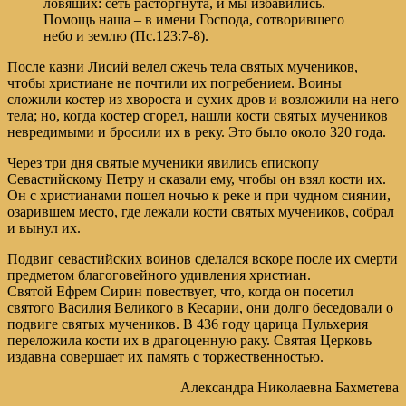
ловящих: сеть расторгнута, и мы избавились.
Помощь наша – в имени Господа, сотворившего
небо и землю (Пс.123:7-8).
После казни Лисий велел сжечь тела святых мучеников,
чтобы христиане не почтили их погребением. Воины
сложили костер из хвороста и сухих дров и возложили на него
тела; но, когда костер сгорел, нашли кости святых мучеников
невредимыми и бросили их в реку. Это было около 320 года.
Через три дня святые мученики явились епископу
Севастийскому Петру и сказали ему, чтобы он взял кости их.
Он с христианами пошел ночью к реке и при чудном сиянии,
озарившем место, где лежали кости святых мучеников, собрал
и вынул их.
Подвиг севастийских воинов сделался вскоре после их смерти
предметом благоговейного удивления христиан.
Святой Ефрем Сирин повествует, что, когда он посетил
святого Василия Великого в Кесарии, они долго беседовали о
подвиге святых мучеников. В 436 году царица Пульхерия
переложила кости их в драгоценную раку. Святая Церковь
издавна совершает их память с торжественностью.
Александра Николаевна Бахметева