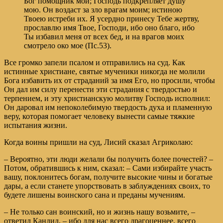
Бог помощник мой; Господь подкрепляет душу
мою. Он воздаст за зло врагам моим; истиною
Твоею истреби их. Я усердно принесу Тебе жертву,
прославлю имя Твое, Господи, ибо оно благо, ибо
Ты избавил меня от всех бед, и на врагов моих
смотрело око мое (Пс.53).
Все громко запели псалом и отправились на суд. Как
истинные христиане, святые мученики никогда не молили
Бога избавить их от страданий за имя Его, но просили, чтобы
Он дал им силу перенести эти страдания с твердостью и
терпением, и эту христианскую молитву Господь исполнил:
Он даровал им непоколебимую твердость духа и пламенную
веру, которая помогает человеку вынести самые тяжкие
испытания жизни.
Когда воины пришли на суд, Лисий сказал Агриколаю:
– Вероятно, эти люди желали бы получить более почестей? –
Потом, обратившись к ним, сказал: – Сами избирайте участь
вашу, поклонитесь богам, получите высокие чины и богатые
дары, а если станете упорствовать в заблуждениях своих, то
будете лишены воинского сана и преданы мучениям.
– Не только сан воинский, но и жизнь нашу возьмите, –
ответил Кандид, – ибо для нас всего драгоценнее, всего