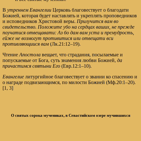
В
утреннем Евангелии
Церковь благовествует о благодати
Божией, которая будет наставлять и укреплять проповедников
и исповедников Христовой веры.
Прилучится вам во
свидетельство. Положите убо на сердцах ваших, не прежде
поучатися отвещавати: Аз бо дам вам уста и премудрость,
ейже не возмогут противитися или отвещати вси
противляющиися вам
(
Лк.21:12–19
).
Чтение
Апостола
вещает, что страдания, посылаемые и
попускаемые от Бога, суть знамения любви Божией,
да
причастимся святыни Его
(
Евр.12:1–10
).
Евангелие
литургийное благовествует о звании ко спасению и
о награде подвизающимся, по милости Божией (
Мф.20:1–20
).
[1, 3]
О святых сорока мучениках, в Севастийском озере мучившихся