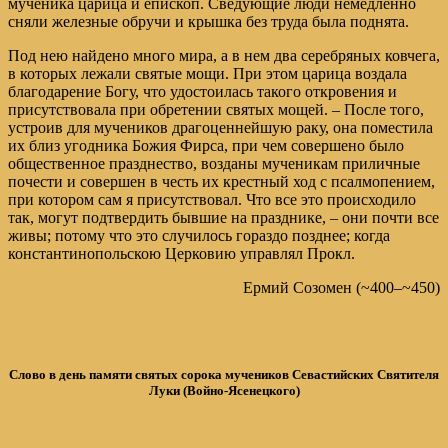
мученика царица и епископ. Сведующие люди немедленно
сняли железные обручи и крышка без труда была поднята.
Под нею найдено много мира, а в нем два серебряных ковчега,
в которых лежали святые мощи. При этом царица воздала
благодарение Богу, что удостоилась такого откровения и
присутствовала при обретении святых мощей. – После того,
устроив для мучеников драгоценнейшую раку, она поместила
их близ угодника Божия Фирса, при чем совершено было
общественное празднество, возданы мученикам приличные
почести и совершен в честь их крестный ход с псалмопением,
при котором сам я присутствовал. Что все это происходило
так, могут подтвердить бывшие на празднике, – они почти все
живы; потому что это случилось гораздо позднее; когда
константинопольскою Церковию управлял Прокл.
Ермий Созомен (~400–~450)
Слово в день памяти святых сорока мучеников Севастийских Святителя
Луки (Войно-Ясенецкого)