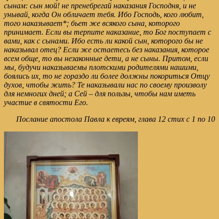
сынам: сын мой! не пренебрегай наказания Господня, и не
унывай, когда Он обличает тебя. Ибо Господь, кого любит,
того наказывает*; бьет же всякого сына, которого
принимает. Если вы терпите наказание, то Бог поступает с
вами, как с сынами. Ибо есть ли какой сын, которого бы не
наказывал отец? Если же остаетесь без наказания, которое
всем обще, то вы незаконные дети, а не сыны. Притом, если
мы, будучи наказываемы плотскими родителями нашими,
боялись их, то не гораздо ли более должны покориться Отцу
духов, чтобы жить? Те наказывали нас по своему произволу
для немногих дней; а Сей – для пользы, чтобы нам иметь
участие в святости Его.
Послание апостола Павла к евреям, глава 12 стих с 1 по 10