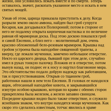
жизни, они условились лежать вместе и по смерти. Теперь
оставалось, значит, раскопать указанное место и искать в нем
святых мощей.
Узнав об этом, царица приказала приступить к делу. Когда
разрыли землю около амвона, найден был гроб супруги
Кесария, как догадывался Полихроний; потом в стороне от
него не подалеку открыта кирпичная настилка и по величине
равная ей мраморная доска. Под этою доскою показался гроб
и самой Евсевии, а близ него – молитвенный дом, очень
красиво обложенный бело-розовым мрамором. Крышка над
гробом устроена была наподобие священной трапезы, а
вверху, где лежали мученики, замечено небольшое отверстие.
Некто из царского дворца, бывший при этом деле, случайно
имел в руках тонкую палочку. Вложив ее в отверстие, потом
вынув назад, он поднес ее к носу и ощутил благовоние мира.
Это обстоятельство подало добрую надежду как работавшим,
так и присутствовавшим. Открыв со тщанием гроб,
работники нашли в нем тело Евсевии. В головах ее находился
ящик, обтесанный наподобие кивота, и закрывавшийся
изнутри особою крышкою, которая по краям с обеимх сторон
прикреплена была железом, а железо запаяно свинцом.
Посредине крышки видно было также отверствие, и служило
яснейшим знаком, что внутри находятся мощи мучеников. Как
скоро это сделалось известным, тотчас явились в храме