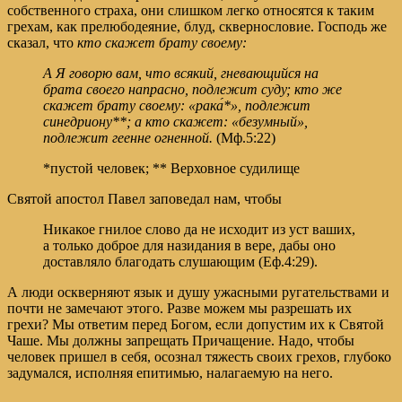
собственного страха, они слишком легко относятся к таким
грехам, как прелюбодеяние, блуд, сквернословие. Господь же
сказал, что
кто скажет брату своему:
А Я говорю вам, что всякий, гневающийся на
брата своего напрасно, подлежит суду; кто же
скажет брату своему: «рака́*», подлежит
синедриону**; а кто скажет: «безумный»,
подлежит геенне огненной.
(Мф.5:22)
*пустой человек; ** Верховное судилище
Святой апостол Павел заповедал нам, чтобы
Никакое гнилое слово да не исходит из уст ваших,
а только доброе для назидания в вере, дабы оно
доставляло благодать слушающим (Еф.4:29).
А люди оскверняют язык и душу ужасными ругательствами и
почти не замечают этого. Разве можем мы разрешать их
грехи? Мы ответим перед Богом, если допустим их к Святой
Чаше. Мы должны запрещать Причащение. Надо, чтобы
человек пришел в себя, осознал тяжесть своих грехов, глубоко
задумался, исполняя епитимью, налагаемую на него.