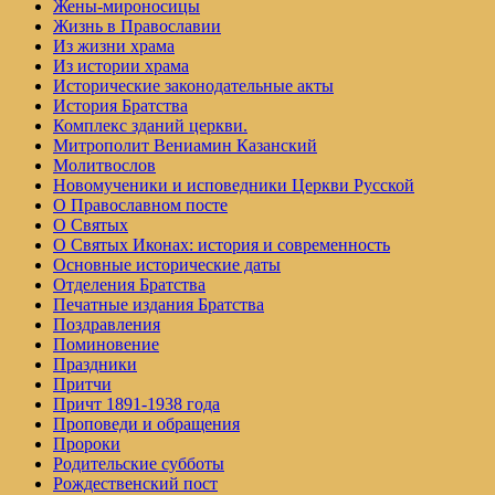
Жены-мироносицы
Жизнь в Православии
Из жизни храма
Из истории храма
Исторические законодательные акты
История Братства
Комплекс зданий церкви.
Митрополит Вениамин Казанский
Молитвослов
Но­во­му­че­ни­ки и ис­по­вед­ни­ки Церк­ви Рус­ской
О Православном посте
О Святых
О Святых Иконах: история и современность
Основные исторические даты
Отделения Братства
Печатные издания Братства
Поздравления
Поминовение
Праздники
Притчи
Причт 1891-1938 года
Проповеди и обращения
Пророки
Родительские субботы
Рождественский пост