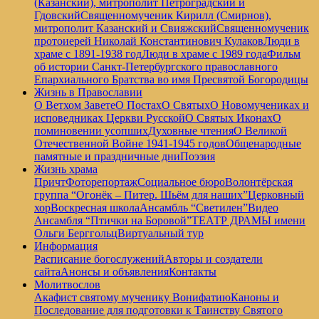
(Казанский), митрополит Петроградский и
Гдовский
Священномученик Кирилл (Смирнов),
митрополит Казанский и Свияжский
Священномученик
протоиерей Николай Константинович Кулаков
Люди в
храме с 1891-1938 год
Люди в храме с 1989 года
Фильм
об истории Санкт-Петербургского православного
Епархиального Братства во имя Пресвятой Богородицы
Жизнь в Православии
О Ветхом Завете
О Постах
О Святых
О Новомучениках и
исповедниках Церкви Русской
О Святых Иконах
О
поминовении усопших
Духовные чтения
О Великой
Отечественной Войне 1941-1945 годов
Общенародные
памятные и праздничные дни
Поэзия
Жизнь храма
Причт
Фоторепортаж
Социальное бюро
Волонтёрская
группа “Огонёк – Питер. Шьём для наших”
Церковный
хор
Воскресная школа
Ансамбль “Светилен”
Видео
Ансамбля “Птички на Боровой”
ТЕАТР ДРАМЫ имени
Ольги Берггольц
Виртуальный тур
Информация
Расписание богослужений
Авторы и создатели
сайта
Анонсы и объявления
Контакты
Молитвослов
Акафист святому мученику Вонифатию
Каноны и
Последование для подготовки к Таинству Святого