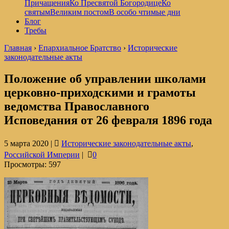
Причащения
Ко Пресвятой Богородице
Ко
святым
Великим постом
В особо чтимые дни
Блог
Требы
Главная
›
Епархиальное Братство
›
Исторические
законодательные акты
Положение об управлении школами
церковно-приходскими и грамоты
ведомства Православного
Исповедания от 26 февраля 1896 года
5 марта 2020 |
Исторические законодательные акты
,
Российской Империи
|
0
Просмотры:
597