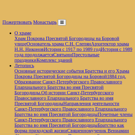
Пожертвовать
Монастырь
О храме
Храм Покрова Пресвятой Богородицы на Боровой
улице
Основатель храма С.Н. Слепян
Архитектор храма
Н.Н. Никонов
История с 1917 по 1989 год
История с 1989
года продолжается
Святыни
Престольные
праздники
Комплекс зданий
Летопись
Основные исторические события Братства и его Храма
Покрова Пресвятой Богородицы на Боровой
1884 год.
Образование Санкт-Петербургского Православного
Епархиального Братства во имя Пресвятой
Богородицы.
Об истории Санкт-Петербургского
Православного Епархиального Братства во имя
Пресвятой Богородицы
Направления деятельности
Санкт-Петербургского Православного Епархиального
Братства во имя Пресвятой Богородицы
Почетные члены
Санкт-Петербургского Православного Епархиального
Братства во имя Пресвятой Богородицы
Братство как
форма приходской жизни
Священномученик Вениамин