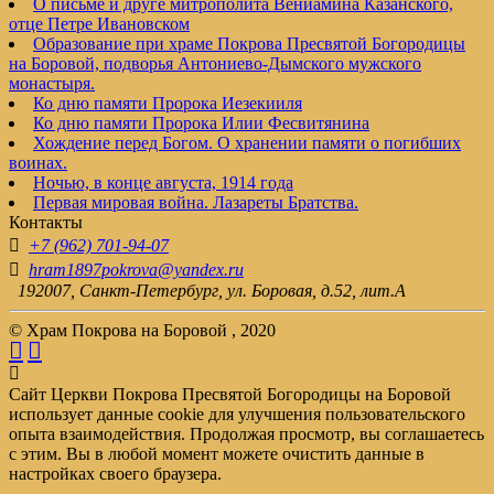
О письме и друге митрополита Вениамина Казанского,
отце Петре Ивановском
Образование при храме Покрова Пресвятой Богородицы
на Боровой, подворья Антониево-Дымского мужского
монастыря.
Ко дню памяти Пророка Иезекииля
Ко дню памяти Пророка Илии Фесвитянина
Хождение перед Богом. О хранении памяти о погибших
воинах.
Ночью, в конце августа, 1914 года
Первая мировая война. Лазареты Братства.
Контакты
+7 (962) 701-94-07
hram1897pokrova@yandex.ru
192007, Санкт-Петербург, ул. Боровая, д.52, лит.А
© Храм Покрова на Боровой , 2020
Сайт Церкви Покрова Пресвятой Богородицы на Боровой
использует данные cookie для улучшения пользовательского
опыта взаимодействия. Продолжая просмотр, вы соглашаетесь
с этим. Вы в любой момент можете очистить данные в
настройках своего браузера.
.