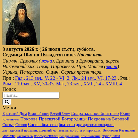
8 августа 2026 г. ( 26 июля ст.ст.), суббота.
Седмица 10-я по Пятидесятнице.
Поста нет.
Сщмчч. Ермолая (
икона
), Ермиппа и Ермократа, иереев
Никомидийских. Прмц. Параскевы. Прп. Моисея (
икона
)
Угрина, Печерского. Сщмч. Сергия пресвитера.
Прп.:
Гал., 213 зач., V, 22 - VI, 2.
Лк., 24 зач., VI, 17-23
. Ряд.:
Рим., 119 зач., XV, 30-33.
Мф., 73 зач., XVII, 24 - XVIII, 4.
Поиск
Метки
Епархиальное братство
Братский Дом
Великий пост
Ветхий Завет
Иоанн
Покрова Пресвятой Богородицы
Покрова на Боровой
Креститель
братство
Состав братства
Святые
Слепян
двунадесятые праздники
митрополит Вениамин Казанский
двунадесятый праздник
дымский монастырь
история
новомученники
праздники
молитва
настоятель
поздравление
поминовение