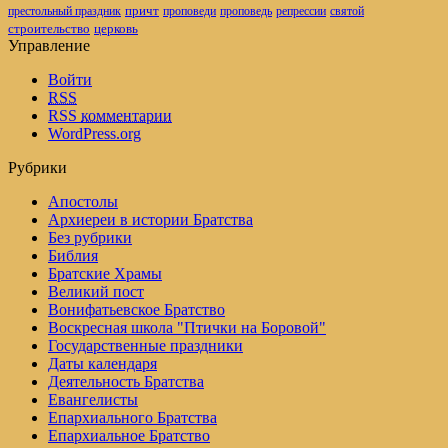
престольный праздник
причт
проповеди
репрессии
проповедь
святой
церковь
строительство
Управление
Войти
RSS
RSS
комментарии
WordPress.org
Рубрики
Апостолы
Архиереи в истории Братства
Без рубрики
Библия
Братские Храмы
Великий пост
Вонифатьевское Братство
Воскресная школа "Птички на Боровой"
Государственные праздники
Даты календаря
Деятельность Братства
Евангелисты
Епархиального Братства
Епархиальное Братство