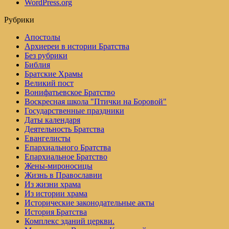
WordPress.org
Рубрики
Апостолы
Архиереи в истории Братства
Без рубрики
Библия
Братские Храмы
Великий пост
Вонифатьевское Братство
Воскресная школа "Птички на Боровой"
Государственные праздники
Даты календаря
Деятельность Братства
Евангелисты
Епархиального Братства
Епархиальное Братство
Жены-мироносицы
Жизнь в Православии
Из жизни храма
Из истории храма
Исторические законодательные акты
История Братства
Комплекс зданий церкви.