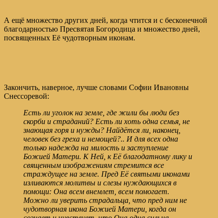
А ещё множество других дней, когда чтится и с бесконечной
благодарностью Пресвятая Богородица и множество дней,
посвященных Её чудотворным иконам.
Закончить, наверное, лучше словами Софии Ивановны
Снессоревой:
Есть ли уголок на земле, где жили бы люди без
скорби и страданий? Есть ли хоть одна семья, не
знающая горя и нужды? Найдётся ли, наконец,
человек без греха и немощей?.. И для всех одна
только надежда на милость и заступление
Божией Матери. К Ней, к Её благодатному лику и
священным изображениям стремится все
страждущее на земле. Пред Её святыми иконами
изливаются молитвы и слезы нуждающихся в
помощи: Она всем внемлет, всем помогает.
Можно ли уверить страдальца, что пред ним не
чудотворная икона Божией Матери, когда он
сознает и чувствует, что Она одна сильна