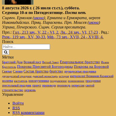
8 августа 2026 г. ( 26 июля ст.ст.), суббота.
Седмица 10-я по Пятидесятнице.
Поста нет.
Сщмчч. Ермолая (
икона
), Ермиппа и Ермократа, иереев
Никомидийских. Прмц. Параскевы. Прп. Моисея (
икона
)
Угрина, Печерского. Сщмч. Сергия пресвитера.
Прп.:
Гал., 213 зач., V, 22 - VI, 2.
Лк., 24 зач., VI, 17-23
. Ряд.:
Рим., 119 зач., XV, 30-33.
Мф., 73 зач., XVII, 24 - XVIII, 4.
Поиск
Метки
Епархиальное братство
Братский Дом
Великий пост
Ветхий Завет
Иоанн
Покрова Пресвятой Богородицы
Покрова на Боровой
Креститель
братство
Состав братства
Святые
Слепян
двунадесятые праздники
митрополит Вениамин Казанский
двунадесятый праздник
дымский монастырь
история
новомученники
праздники
молитва
настоятель
поздравление
поминовение
престольный праздник
причт
проповеди
репрессии
проповедь
святой
церковь
строительство
Управление
Войти
RSS
RSS
комментарии