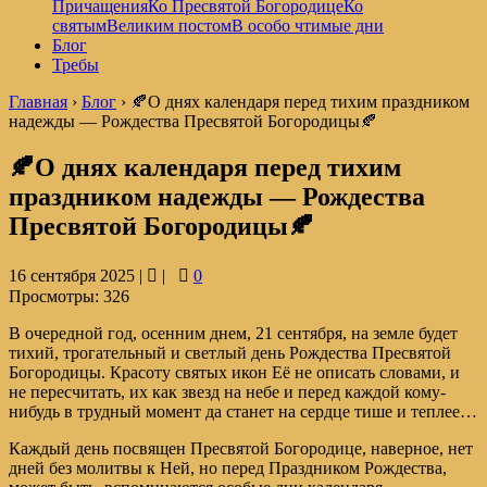
Причащения
Ко Пресвятой Богородице
Ко
святым
Великим постом
В особо чтимые дни
Блог
Требы
Главная
›
Блог
›
🍂О днях календаря перед тихим праздником
надежды — Рождества Пресвятой Богородицы🍂
🍂О днях календаря перед тихим
праздником надежды — Рождества
Пресвятой Богородицы🍂
16 сентября 2025 |
|
0
Просмотры:
326
В очередной год, осенним днем, 21 сентября, на земле будет
тихий, трогательный и светлый день Рождества Пресвятой
Богородицы. Красоту святых икон Её не описать словами, и
не пересчитать, их как звезд на небе и перед каждой кому-
нибудь в трудный момент да станет на сердце тише и теплее…
Каждый день посвящен Пресвятой Богородице, наверное, нет
дней без молитвы к Ней, но перед Праздником Рождества,