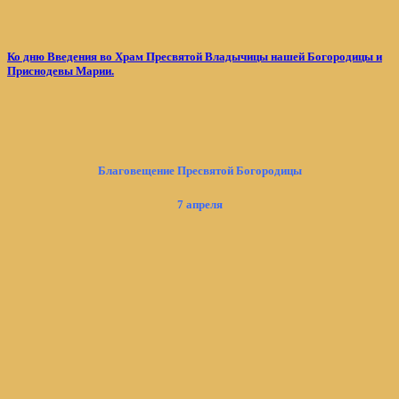
Ко дню Введения во Храм Пресвятой Владычицы нашей Богородицы и
Приснодевы Марии.
Благовещение Пресвятой Богородицы
7 апреля