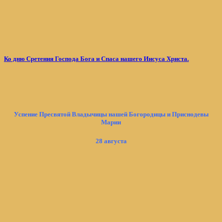
Ко дню Сретения Господа Бога и Спаса нашего Иисуса Христа.
Успение Пресвятой Владычицы нашей Богородицы и Приснодевы
Марии
28 августа