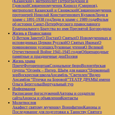
(Казанский), митрополит Петроградский и
Гдовский
Священномученик Кирилл (Смирнов),
митрополит Казанский и Свияжский
Священномученик
протоиерей Николай Константинович Кулаков
Люди в
храме с 1891-1938 год
Люди в храме с 1989 года
Фильм
об истории Санкт-Петербургского православного
Епархиального Братства во имя Пресвятой Богородицы
Жизнь в Православии
О Ветхом Завете
О Постах
О Святых
О Новомучениках и
исповедниках Церкви Русской
О Святых Иконах
О
поминовении усопших
Духовные чтения
О Великой
Отечественной Войне 1941-1945 годов
Общенародные
памятные и праздничные дни
Поэзия
Жизнь храма
Причт
Фоторепортаж
Социальное бюро
Волонтёрская
группа “Огонёк – Питер. Шьём для наших”
Церковный
хор
Воскресная школа
Ансамбль “Светилен”
Видео
Ансамбля “Птички на Боровой”
ТЕАТР ДРАМЫ имени
Ольги Берггольц
Виртуальный тур
Информация
Расписание богослужений
Авторы и создатели
сайта
Анонсы и объявления
Контакты
Молитвослов
Акафист святому мученику Вонифатию
Каноны и
Последование для подготовки к Таинству Святого