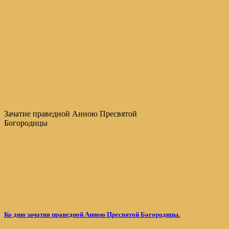
Зачатие праведной Анною Пресвятой
Богородицы
Ко дню зачатия праведной Анною Пресвятой Богородицы.