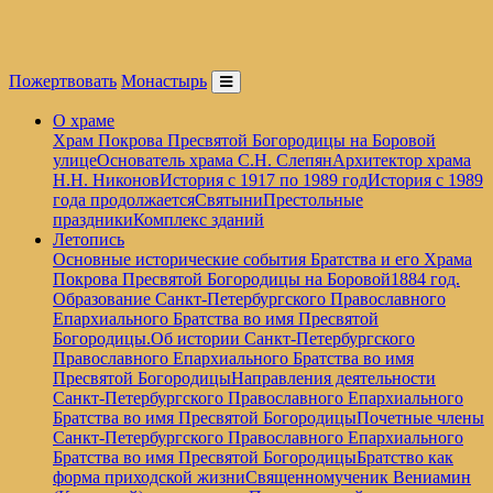
Пожертвовать
Монастырь
О храме
Храм Покрова Пресвятой Богородицы на Боровой
улице
Основатель храма С.Н. Слепян
Архитектор храма
Н.Н. Никонов
История с 1917 по 1989 год
История с 1989
года продолжается
Святыни
Престольные
праздники
Комплекс зданий
Летопись
Основные исторические события Братства и его Храма
Покрова Пресвятой Богородицы на Боровой
1884 год.
Образование Санкт-Петербургского Православного
Епархиального Братства во имя Пресвятой
Богородицы.
Об истории Санкт-Петербургского
Православного Епархиального Братства во имя
Пресвятой Богородицы
Направления деятельности
Санкт-Петербургского Православного Епархиального
Братства во имя Пресвятой Богородицы
Почетные члены
Санкт-Петербургского Православного Епархиального
Братства во имя Пресвятой Богородицы
Братство как
форма приходской жизни
Священномученик Вениамин