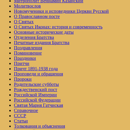
Митрополит Вениамин Казанский
Молитвослов
Но­во­му­че­ни­ки и ис­по­вед­ни­ки Церк­ви Рус­ской
О Православном посте
О Святых
О Святых Иконах: история и современность
Основные исторические даты
Отделения Братства
Печатные издания Братства
Поздравления
Поминовение
Праздники
Притчи
Причт 1891-1938 года
Проповеди и обращения
Пророки
Родительские субботы
Рождественский пост
Российской Империи
Российской Федерации
Святая Мария Гатчиская
Справочное
СССР
Статьи
Толкования и объяснения