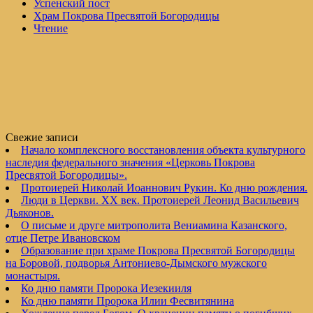
Успенский пост
Храм Покрова Пресвятой Богородицы
Чтение
Свежие записи
Начало комплексного восстановления объекта культурного
наследия федерального значения «Церковь Покрова
Пресвятой Богородицы».
Протоиерей Николай Иоаннович Рукин. Ко дню рождения.
Люди в Церкви. XX век. Протоиерей Леонид Васильевич
Дьяконов.
О письме и друге митрополита Вениамина Казанского,
отце Петре Ивановском
Образование при храме Покрова Пресвятой Богородицы
на Боровой, подворья Антониево-Дымского мужского
монастыря.
Ко дню памяти Пророка Иезекииля
Ко дню памяти Пророка Илии Фесвитянина