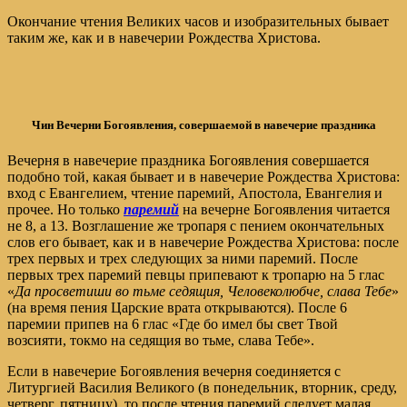
Окончание чтения Великих часов и изобразительных бывает
таким же, как и в навечерии Рождества Христова.
Чин Вечерни Богоявления, совершаемой в навечерие праздника
Вечерня в навечерие праздника Богоявления совершается
подобно той, какая бывает и в навечерие Рождества Христова:
вход с Евангелием, чтение паремий, Апостола, Евангелия и
прочее. Но только
паремий
на вечерне Богоявления читается
не 8, а 13. Возглашение же тропаря с пением окончательных
слов его бывает, как и в навечерие Рождества Христова: после
трех первых и трех следующих за ними паремий. После
первых трех паремий певцы припевают к тропарю на 5 глас
«
Да просветиши во тьме седящия, Человеколюбче, слава Тебе
»
(на время пения Царские врата открываются). После 6
паремии припев на 6 глас «Где бо имел бы свет Твой
возсияти, токмо на седящия во тьме, слава Тебе».
Если в навечерие Богоявления вечерня соединяется с
Литургией Василия Великого (в понедельник, вторник, среду,
четверг, пятницу), то после чтения паремий следует малая