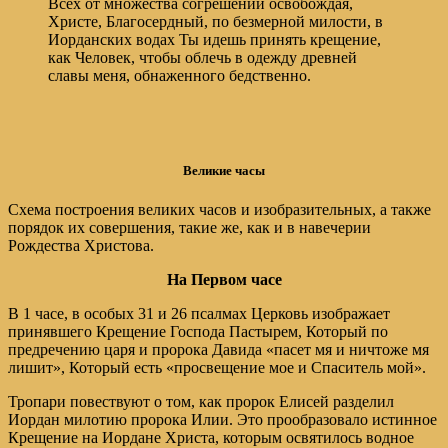
Всех от множества согрешений освобождая,
Христе, Благосердный, по безмерной милости, в
Иорданских водах Ты идешь принять крещение,
как Человек, чтобы облечь в одежду древней
славы меня, обнаженного бедственно.
Великие часы
Схема построения великих часов и изобразительных, а также
порядок их совершения, такие же, как и в навечерии
Рождества Христова.
На Первом часе
В 1 часе, в особых 31 и 26 псалмах Церковь изображает
принявшего Крещение Господа Пастырем, Который по
предречению царя и пророка Давида «пасет мя и ничтоже мя
лишит», Который есть «просвещение мое и Спаситель мой».
Тропари повествуют о том, как пророк Елисей разделил
Иордан милотию пророка Илии. Это прообразовало истинное
Крещение на Иордане Христа, которым освятилось водное