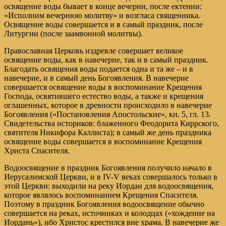
освящение воды бывает в конце вечерни, после ектении:
«Исполним вечернюю молитву» и возгласа священника.
Освящение воды совершается и в самый праздник, после
Литургии (после заамвонной молитвы).
Православная Церковь издревле совершает великое
освящение воды, как в навечерие, так и в самый праздник.
Благодать освящения воды подается одна и та же – и в
навечерие, и в самый день Богоявления. В навечерие
совершается освящение воды в воспоминание Крещения
Господа, освятившего естество воды, а также и крещения
оглашенных, которое в древности происходило в навечерие
Богоявления («Постановления Апостольские», кн. 5, гл. 13.
Свидетельства историков: блаженного Феодорита Киррского,
святителя Никифора Каллиста); в самый же день праздника
освящение воды совершается в воспоминание Крещения
Христа Спасителя.
Водоосвящение в праздник Богоявления получило начало в
Иерусалимской Церкви, и в IV-V веках совершалось только в
этой Церкви: выходили на реку Иордан для водоосвящения,
которое являлось воспоминанием Крещения Спасителя.
Поэтому в праздник Богоявления водоосвящение обычно
совершается на реках, источниках и колодцах («хождение на
Иордань»), ибо Христос крестился вне храма. В навечерие же