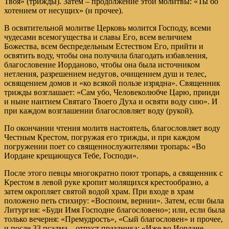
Твоя» (трижды). Затем – продолжение этой молитвы: «Ты бо
хотением от несущих» (и прочее).
В освятительной молитве Церковь молится Господу, всеми
чудесами всемогущества и славы Его, всем величием
Божества, всем беспредельным Естеством Его, прийти и
освятить воду, чтобы она получила благодать избавления,
благословение Иорданово, чтобы она была источником
нетления, разрешением недугов, очищением душ и телес,
освящением домов и «ко всякой пользе изрядна». Священник
трижды возглашает: «Сам убо, Человеколюбче Царю, прииди
и ныне наитием Святаго Твоего Духа и освяти воду сию». И
при каждом возглашении благословляет воду (рукой).
По окончании чтения молитв настоятель, благословляет воду
Честным Крестом, погружая его трижды, и при каждом
погружении поет со священнослужителями тропарь: «Во
Иордане крещающуся Тебе, Господи».
После этого певцы многократно поют тропарь, а священник с
Крестом в левой руке кропит молящихся крестообразно, а
затем окропляет святой водой храм. При входе в храм
положено петь стихиру: «Воспоим, вернии». Затем, если была
Литургия: «Буди Имя Господне благословено»; или, если была
только вечерня: «Премудрость», «Сый благословен» и прочее,
и после 33 псалма – отпуст праздника: «Иже во Иордане