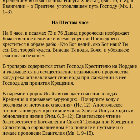
Крещением во Имя Господа Иисуса Христа (
Деян. 19, 1–8
), в
Евангелии – о Предтече, уготовлявшем путь Господу (
Мк. 1,
1–3
).
На Шестом часе
На 6 часе, в псалмах 73 и 76 Давид пророчески изображает
Божественное величие и всемогущество Пришедшего
креститься в образе раба: «Кто Бог велий, яко Бог наш? Ты
еси Бог, творяй чудеса. Видеша Тя воды, Боже, и убояшася:
смятошася бездны».
В тропарях содержится ответ Господа Крестителю на Иордане
и указывается на осуществление псаломского пророчества,
когда река останавливает свои воды при схождении в нее
Господа для принятия Крещения.
В паремии пророк Исайя возвещает спасение в водах
Крещения и призывает верующих: «Почерпите воду с
веселием от источник спасения» (
Ис. 12
); Апостольское
чтение заповедует крестившимся во Христа Иисуса ходить в
обновлении жизни (
Рим. 6, 3–12
); Евангельское чтение
благовествует о Богоявлении Святой Троицы при Крещении
Спасителя, о сорокадневном Его подвиге в пустыне и о
начале проповеди Евангелия (
Мк. 1, 9–15
).