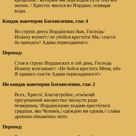
жизни. / Христос явился во Иордане, освящая
воды.
Кондак навечерия Богоявления,
глас 4
Во струя́х днесь Иорда́нских быв, Госпо́дь/
Иоа́нну вопие́т:/ не убо́йся крести́ти Мя,/ спасти́
бо приидо́х// Ада́ма первозда́ннаго.
Перевод:
Стоя в струях Иорданских в сей день, Господь
Иоанну возглашает: «Не бойся крестить Меня, ибо
Я пришел спасти Адама первозданного!»
Ин кондак навечерия Богоявления,
глас 2
Всех, Христе́, Благоутро́бне, отъе́мляй
прегреше́ний мно́жество/ ми́лости ра́ди
безме́рныя,/ Иорда́нскими вода́ми крести́тися
гряде́ши, я́ко Челове́к,/ оде́ждею мя одева́я,// сла́вы
дре́вния обнаже́нна лю́те.
Перевод: