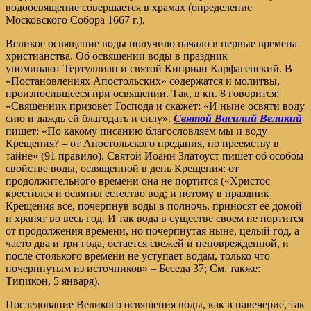
водоосвящение совершается в храмах (определение
Московского Собора 1667 г.).
Великое освящение воды получило начало в первые времена
христианства. Об освящении воды в праздник
упоминают Тертуллиан и святой Киприан Карфагенский. В
«Постановлениях Апостольских» содержатся и молитвы,
произносившееся при освящении. Так, в кн. 8 говорится:
«Священник призовет Господа и скажет: «И ныне освяти воду
сию и даждь ей благодать и силу».
Святой Василий Великий
пишет: «По какому писанию благословляем мы и воду
Крещения? – от Апостольского предания, по преемству в
тайне» (91 правило). Святой Иоанн Златоуст пишет об особом
свойстве воды, освященной в день Крещения: от
продолжительного времени она не портится («Христос
крестился и освятил естество вод; и потому в праздник
Крещения все, почерпнув воды в полночь, приносят ее домой
и хранят во весь год. И так вода в существе своем не портится
от продолжения времени, но почерпнутая ныне, целый год, а
часто два и три года, остается свежей и неповрежденной, и
после столького времени не уступает водам, только что
почерпнутым из источников» – Беседа 37; См. также:
Типикон, 5 января).
Последование Великого освящения воды, как в навечерие, так