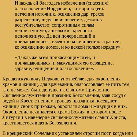
И даждь ей благодать избавления (спасения);
благословение Иорданово, сотвори ю (ее):
нетления источник, освящения дар, грехов
разрешение, недугов исцеление; демонов
всегубительство; сопротивным силам
неприступную, ангельския крепости
исполненную. Да вси почерпающий и
причащающиеся, имеют ю ко очищению страстей,
ко освящению домов, и ко всякой пользе изрядну»,
«Даждь же всем прикасающимся ей, и
причащающимся, и мажущимся ею освящение,
здравие, очищение и благословение».
Крещенскую воду Церковь употребляет для окропления
храмов и жилищ, для врачевания, благословляет ее пить тем,
кто не может быть допущен к Святому Причастию.
Священнослужители в праздник Богоявления, взяв сосуд с
водой и Крест, с пением тропаря праздника посещают
жилища своих прихожан, окропляя дома и живущих в них.
Окропление начинается с храма Божия, в котором после
Литургии в навечерие священнослужители славят Христа,
крестившегося в день Богоявления.
В крещенский Сочельник установлен строгий пост, когда или