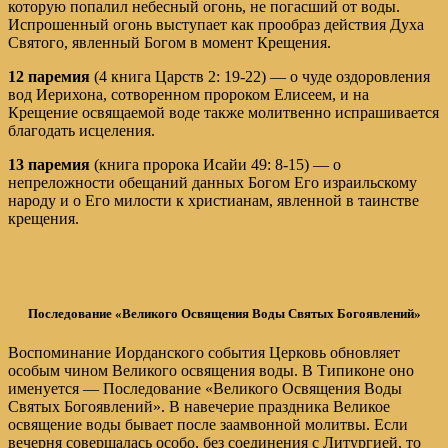
которую попалил небесный огонь, не погасший от воды.
Испрошенный огонь выступает как прообраз действия Духа
Святого, явленный Богом в момент Крещения.
12 паремия
(4 книга Царств 2: 19-22) — о чуде оздоровления
вод Иерихона, сотворен­ном пророком Елисеем, и на
Крещение освящаемой воде также молитвенно испрашивается
благодать исцеления.
13 паремия
(книга пророка Исайи 49: 8-15) — о
непреложности обещаний данных Богом Его израильскому
народу и о Его милости к христианам, явленной в таинстве
крещения.
Последование «Великого Освящения Воды Святых Богоявлений»
Воспоминание Иорданского события Церковь обновляет
особым чином Великого освящения воды. В Типиконе оно
именуется — Последование «Великого Освящения Воды
Святых Богоявлений». В навечерие праздника Великое
освящение воды бывает после заамвонной молитвы. Если
вечерня совершалась особо, без соединения с Литургией, то