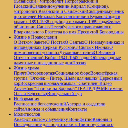
(Казанский), митрополит Петроградский и
Гдовский
Священномученик Кирилл (Смирнов),
митрополит Казанский и Свияжский
Священномученик
протоиерей Николай Константинович Кулаков
Люди в
храме с 1891-1938 год
Люди в храме с 1989 года
Фильм
об истории Санкт-Петербургского православного
Епархиального Братства во имя Пресвятой Богородицы
Жизнь в Православии
О Ветхом Завете
О Постах
О Святых
О Новомучениках и
исповедниках Церкви Русской
О Святых Иконах
О
поминовении усопших
Духовные чтения
О Великой
Отечественной Войне 1941-1945 годов
Общенародные
памятные и праздничные дни
Поэзия
Жизнь храма
Причт
Фоторепортаж
Социальное бюро
Волонтёрская
группа “Огонёк – Питер. Шьём для наших”
Церковный
хор
Воскресная школа
Ансамбль “Светилен”
Видео
Ансамбля “Птички на Боровой”
ТЕАТР ДРАМЫ имени
Ольги Берггольц
Виртуальный тур
Информация
Расписание богослужений
Авторы и создатели
сайта
Анонсы и объявления
Контакты
Молитвослов
Акафист святому мученику Вонифатию
Каноны и
Последование для подготовки к Таинству Святого