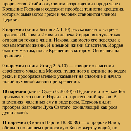
пророчестве Исайи о духов­ном возрождении народа через
Крещение Господа и содержит прообраз таинства крещения,
которым омываются грехи и человек становится членом
Церкви.
8 паремия
(книга Бытия 32: 1-10) рассказывает о встрече
праотцев Иакова и Исава и где река Иордан выступает как
отправная точка в жизни Иакова, как место его перехода к
новым этапам жизни. И в земной жизни Спасителя, Иордан
был тем местом, после Крещения в котором. Он вышел на
проповедь.
9 паремия
(книга Исход 2: 5-10) — говорит о спасении
еврейского младенца Моисея, пущенного в корзине но водам
реки, и прообразовательно указывает на спасение и на­чало
новой духовной жизни при крещении.
10 паремия
(книга Судей 6: 36-40) о Гедеоне и о том, как Бог
призывает его спасти Израиль от притеснений врагов. В
знамениях, явленных ему в виде росы, Церковь видит
прообраз благодати Духа Святого, оживляющей как роса
души людей.
11 паремия
(3 книга Царств 18: 30-39) — о пророке Илии,
обильно полившем приносимую Богом жертву водой, но