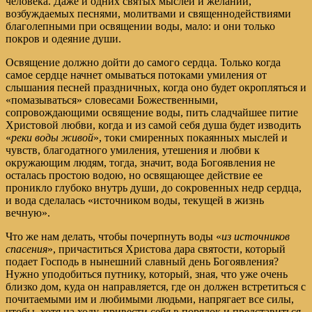
человека. Даже и одних святых мыслей и желаний,
возбуждаемых песнями, молитвами и священнодействиями
благолепными при освящении воды, мало: и они только
покров и одеяние души.
Освящение должно дойти до самого сердца. Только когда
самое сердце начнет омываться потоками умиления от
слышания песней праздничных, когда оно будет окропляться и
«помазываться» словесами Божественными,
сопровождающими освящение воды, пить сладчайшее питие
Христовой любви, когда и из самой себя душа будет изводить
«
реки воды живой
», токи смиренных покаянных мыслей и
чувств, благодатного умиления, утешения и любви к
окружающим людям, тогда, значит, вода Богоявления не
осталась простою водою, но освящающее действие ее
проникло глубоко внутрь души, до сокровенных недр сердца,
и вода сделалась «источником воды, текущей в жизнь
вечную».
Что же нам делать, чтобы почерпнуть воды
«
из источников
спасения
»
, причаститься Христова дара святости, который
подает Господь в нынешний славный день Богоявления?
Нужно уподобиться путнику, который, зная, что уже очень
близко дом, куда он направляется, где он должен встретиться с
почитаемыми им и любимыми людьми, напрягает все силы,
чтобы, хотя на ходу, привести себя в порядок и представиться