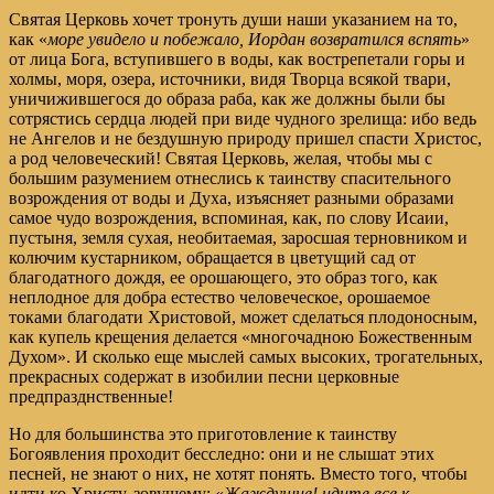
Святая Церковь хочет тронуть души наши указанием на то,
как «
море увидело и побежало, Иордан возвратился вспять
»
от лица Бога, вступившего в воды, как вострепетали горы и
холмы, моря, озера, источники, видя Творца всякой твари,
уничижившегося до образа раба, как же должны были бы
сотрястись сердца людей при виде чудного зрелища: ибо ведь
не Ангелов и не бездушную природу пришел спасти Христос,
а род человеческий! Святая Церковь, желая, чтобы мы с
большим разумением отнеслись к таинству спасительного
возрождения от воды и Духа, изъясняет разными образами
самое чудо возрождения, вспоминая, как, по слову Исаии,
пустыня, земля сухая, необитаемая, заросшая терновником и
колючим кустарником, обращается в цветущий сад от
благодатного дождя, ее орошающего, это образ того, как
неплодное для добра естество человеческое, орошаемое
токами благодати Христовой, может сделаться плодоносным,
как купель крещения делается «многочадною Божественным
Духом». И сколько еще мыслей самых высоких, трогательных,
прекрасных содержат в изобилии песни церковные
предпразднственные!
Но для большинства это приготовление к таинству
Богоявления проходит бесследно: они и не слышат этих
песней, не знают о них, не хотят понять. Вместо того, чтобы
идти ко Христу, зовущему:
«
Жаждущие! идите все к