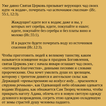
Уже давно Святая Церковь призывает верующих чад своих
идти
«к водам»
, почерпать
«
из источников спасения
»
(
Ис.
55:1, 12:3
).
Жаждущие! идите все к водам; даже и вы, у
которых нет серебра, идите, покупайте и ешьте;
идите, покупайте без серебра и без платы вино и
молоко (Ис.55:1).
И в радости будете почерпать воду из источников
спасения (Ис.12:3).
Чтобы приготовить людей к великому таинству, каким
называется освящение воды в праздник Богоявления,
святая Церковь уже с начала января оглашает чад своих,
«питомцев благочестия», дивными песнями и словами
пророческими. Она хочет умилить души их зрелищем,
которому с трепетом дивятся и ангельские силы: как
Держащий «
превыспреннюю на воздусе воду… приемлется
струями речными
», как Одевающий небо облаками одевается
водами Иордана, как обнажается Сам Творец человека, чтобы
прикрыть наготу Адама, облечь его в новую светлую одежду
духовного возрождения, согреть этою одеждою охладевшую
от зимы страстей душу человека падшего.