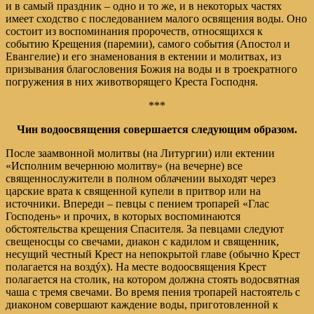
и в самый праздник – одно и то же, и в некоторых частях
имеет сходство с последованием малого освящения воды. Оно
состоит из воспоминания пророчеств, относящихся к
событию Крещения (паремии), самого события (Апостол и
Евангелие) и его знаменования в ектении и молитвах, из
призывания благословения Божия на воды и в троекратного
погружения в них животворящего Креста Господня.
***
Чин водоосвящения совершается следующим образом.
После заамвонной молитвы (на Литургии) или ектении
«Исполним вечернюю молитву» (на вечерне) все
священнослужители в полном облачении выходят через
царские врата к священной купели в притвор или на
источники. Впереди – певцы с пением тропарей «Глас
Господень» и прочих, в которых воспоминаются
обстоятельства крещения Спасителя. За певцами следуют
свещеносцы со свечами, диакон с кадилом и священник,
несущий честный Крест на непокрытой главе (обычно Крест
полагается на воздýх). На месте водоосвящения Крест
полагается на столик, на котором должна стоять водосвятная
чаша с тремя свечами. Во время пения тропарей настоятель с
диаконом совершают каждение воды, приготовленной к