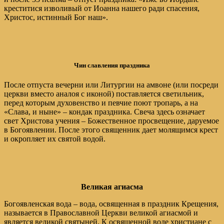
креститися изволивый от Иоанна нашего ради спасения,
Христос, истинный Бог наш».
Чин славления праздника
После отпуста вечерни или Литургии на амвоне (или посреди
церкви вместо аналоя с иконой) поставляется светильник,
перед которым духовенство и певчие поют тропарь, а на
«Слава, и ныне» – кондак праздника. Свеча здесь означает
свет Христова учения – Божественное просвещение, даруемое
в Богоявлении. После этого священник дает молящимся крест
и окропляет их святой водой.
Великая агиасма
Богоявленская вода – вода, освященная в праздник Крещения,
называется в Православной Церкви великой агиасмой и
является великой святыней. К освященной воде христиане с