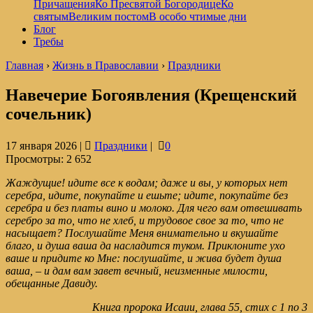
Причащения
Ко Пресвятой Богородице
Ко
святым
Великим постом
В особо чтимые дни
Блог
Требы
Главная
›
Жизнь в Православии
›
Праздники
Навечерие Богоявления (Крещенский
сочельник)
17 января 2026 |
Праздники
|
0
Просмотры:
2 652
Жаждущие! идите все к водам; даже и вы, у которых нет
серебра, идите, покупайте и ешьте; идите, покупайте без
серебра и без платы вино и молоко. Для чего вам отвешивать
серебро за то, что не хлеб, и трудовое свое за то, что не
насыщает? Послушайте Меня внимательно и вкушайте
благо, и душа ваша да насладится туком. Приклоните ухо
ваше и придите ко Мне: послушайте, и жива будет душа
ваша, – и дам вам завет вечный, неизменные милости,
обещанные Давиду.
Книга пророка Исаии, глава 55, стих с 1 по 3