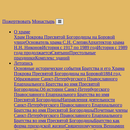
Пожертвовать
Монастырь
О храме
Храм Покрова Пресвятой Богородицы на Боровой
улице
Основатель храма С.Н. Слепян
Архитектор храма
Н.Н. Никонов
История с 1917 по 1989 год
История с 1989
года продолжается
Святыни
Престольные
праздники
Комплекс зданий
Летопись
Основные исторические события Братства и его Храма
Покрова Пресвятой Богородицы на Боровой
1884 год.
Образование Санкт-Петербургского Православного
Епархиального Братства во имя Пресвятой
Богородицы.
Об истории Санкт-Петербургского
Православного Епархиального Братства во имя
Пресвятой Богородицы
Направления деятельности
Санкт-Петербургского Православного Епархиального
Братства во имя Пресвятой Богородицы
Почетные члены
Санкт-Петербургского Православного Епархиального
Братства во имя Пресвятой Богородицы
Братство как
форма приходской жизни
Священномученик Вениамин