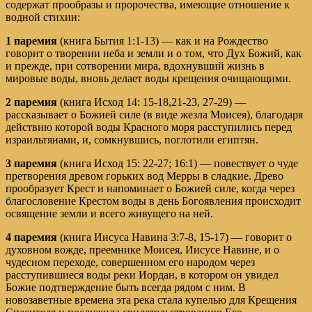
содержат прообразы и пророчества, имеющие отношение к
водной стихии:
1 паремия
(книга Бытия 1:1-13) — как и на Рождество
говорит о творении неба и земли и о том, что Дух Божий, как
и прежде, при сотворении мира, вдохнувший жизнь в
мировые воды, вновь делает воды крещения очищающими.
2 паремия
(книга Исход 14: 15-18,21-23, 27-29) —
рассказывает о Божией силе (в виде жезла Моисея), благодаря
действию которой воды Красного моря расступились перед
израильтянами, и, сомкнувшись, поглотили египтян.
3 паремия
(книга Исход 15: 22-27; 16:1) — повествует о чуде
претворения древом горь­ких вод Мерры в сладкие. Древо
прообразует Крест и напоминает о Божией силе, когда через
благословение Крестом воды в день Богоявления происходит
освящение земли и всего живущего на ней.
4 паремия
(книга Иисуса Навина 3:7-8, 15-17) — говорит о
духовном вожде, преемнике Моисея, Иисусе Навине, и о
чудесном переходе, совершенном его народом через
расступившиеся воды реки Иордан, в котором он увидел
Божие подтверждение быть всегда рядом с ним. В
новозаветные времена эта река стала купелью для Крещения