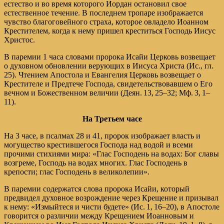
естество и во время которого Иордан остановил свое
естественное течение. В последнем тропаре изображается
чувство благоговейного страха, которое овладело Иоанном
Крестителем, когда к нему пришел креститься Господь Иисус
Христос.
В паремии 1 часа словами пророка Исайи Церковь возвещает
о духовном обновлении верующих в Иисуса Христа (Ис., гл.
25). Чтением Апостола и Евангелия Церковь возвещает о
Крестителе и Предтече Господа, свидетельствовавшем о Его
вечном и Божественном величии (
Деян. 13, 25–32
;
Мф. 3, 1–
11
).
На Третьем часе
На 3 часе, в псалмах 28 и 41, пророк изображает власть и
могущество крестившегося Господа над водой и всеми
прочими стихиями мира: «Глас Господень на водах: Бог славы
возгреме, Господь на водах многих. Глас Господень в
крепости; глас Господень в великолепии».
В паремии содержатся слова пророка Исайи, который
предвидел духовное возрождение через Крещение и призывал
к нему: «Измыйтеся и чисти будете» (
Ис. 1, 16–20
), в Апостоле
говорится о различии между Крещением Иоанновым и