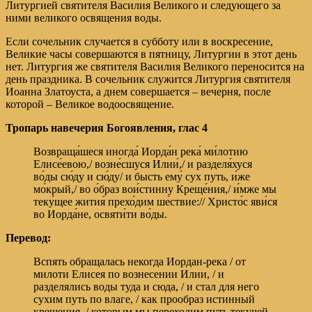
Литургией святителя Василия Великого и следующего за
ними великого освящения воды.
Если сочельник случается в субботу или в воскресение,
Великие часы совершаются в пятницу, Литургии в этот день
нет. Литургия же святителя Василия Великого переносится на
день праздника. В сочельник служится Литургия святителя
Иоанна Златоуста, а днем совершается – вечерня, после
которой – Великое водоосвящение.
Тропарь навечерия Богоявления,
глас 4
Возвраща́шеся иногда́ Иорда́н река́ ми́лотию
Елисе́евою,/ возне́сшуся Илии́,/ и разделя́хуся
во́ды сю́ду и сю́ду/ и бысть ему́ сух путь, и́же
мо́крый,/ во о́браз вои́стинну Креще́ния,/ и́мже мы
теку́щее жития́ прехо́дим ше́ствие:// Христо́с яви́ся
во Иорда́не, освяти́ти во́ды.
Перевод:
Вспять обращалась некогда Иордан-река / от
милоти Елисея по вознесении Илии, / и
разделялись воды туда и сюда, / и стал для него
сухим путь по влаге, / как прообраз истинный
крещения, / которым мы переходим путь текучей