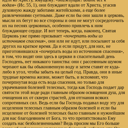
водам
»
(
Ис. 55, 1
), они блуждают вдали от Христа, угасив
духовную жажду заботами житейскими, а еще более
развлечениями суетными. Даже если бы они зашли в церковь,
мысли их бегут во все стороны и они не могут сосредоточить
их на песнях церковных, особенно привлечь к ним
блуждающее сердце. И вот теперь, когда, наконец, Святая
Церковь уже прямо призывает
«
почерпать воды из
источников спасения
»
, они или не идут, или посылают за себя
других на краткое время. Да и если придут, для них, не
приготовившихся
«почерпать воды из источников спасения»
,
в том, что видят они здесь в церкви в спасительный день
Господень, нет никакого таинства: они с рассеянным шумом
черпают как бы обыкновенную воду и затем ставят ее куда-
либо в угол, чтобы забыть на целый год. Правда, они в иные
трудные времена жизни, может быть, и вспомнят, что
почерпнутая вода есть вода спасения, но только для
уврачевания болезней телесных, тогда как Господь подает дар
святости этой воде ради главным образом освящения душ, для
очищения их от скверн страстей, для отгнания всяких
сопротивных сил. Ведь если бы Господь подавал воду эту для
исцеления телесных главным образом болезней и если бы
исцеление от болезней телесных было главным и нужнейшим
для нас благодеянием от Бога, то что препятствовало Ему
создать нас безболезненными? Ведь просим мы Его больше