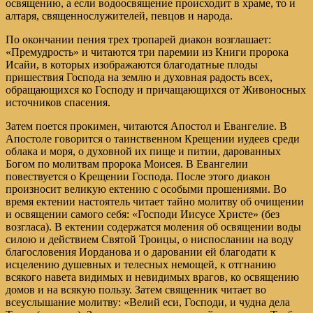
освящению, а если водоосвящение происходит в храме, то и
алтаря, священнослужителей, певцов и народа.
По окончании пения трех тропарей диакон возглашает:
«Премудрость» и читаются три паремии из Книги пророка
Исайи, в которых изображаются благодатные плоды
пришествия Господа на землю и духовная радость всех,
обращающихся ко Господу и причащающихся от Живоносных
источников спасения.
Затем поется прокимен, читаются Апостол и Евангелие. В
Апостоле говорится о таинственном Крещении иудеев среди
облака и моря, о духовной их пище и питии, дарованных
Богом по молитвам пророка Моисея. В Евангелии
повествуется о Крещении Господа. После этого диакон
произносит великую ектению с особыми прошениями. Во
время ектении настоятель читает тайно молитву об очищении
и освящении самого себя: «Господи Иисусе Христе» (без
возгласа). В ектении содержатся моления об освящении воды
силою и действием Святой Троицы, о ниспослании на воду
благословения Иорданова и о даровании ей благодати к
исцелению душевных и телесных немощей, к отгнанию
всякого навета видимых и невидимых врагов, ко освящению
домов и на всякую пользу. Затем священник читает во
всеуслышание молитву: «Велий еси, Господи, и чудна дела