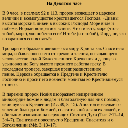
На Девятом часе
В 9 часе, в псалмах 92 и 113, пророк возвещает о царском
величии и всемогуществе крестившегося Господа. «Дивны
высоты морския, дивен в высоких Господь! Море виде и
побеже, Иордан возвратися вспять. Что ти есть, море (что с
тобой, море), яко побегло еси? И тебе (и с тобой), Иордане, яко
возвратился еси вспять?».
Тропари изображают явившегося миру Христа как Спасителя
мира, избавляющего его от грехов и тления, освящающего
человечество водой Божественного Крещения и дающего
усыновление Богу вместо прежнего рабства греху. В
последнем тропаре, завершая предпразднственное
пение, Церковь обращается к Предтече и Крестителю
Господню и просит его вознести молитвы ко Крестившемуся
от него.
В паремии пророк Исайя изображает неизреченное
милосердие Божие к людям и благодатную для них помощь,
явившуюся в Крещении (
Ис. 49, 8–15
). Апостол возвещает о
явлении благодати Божией, спасительной для всех людей, и
обильном излиянии на верующих Святого Духа (
Тит. 2:11–14,
3:4–7
). Евангелие повествует о Крещении Спасителя и о
Богоявлении (
Мф. 3, 13–17
).