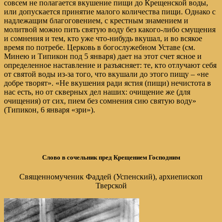
совсем не полагается вкушение пищи до Крещенской воды,
или допускается принятие малого количества пищи. Однако с
надлежащим благоговением, с крестным знамением и
молитвой можно пить святую воду без какого-либо смущения
и сомнения и тем, кто уже что-нибудь вкушал, и во всякое
время по потребе. Церковь в богослужебном Уставе (см.
Минею и Типикон под 5 января) дает на этот счет ясное и
определенное наставление и разъясняет: те, кто отлучают себя
от святой воды из-за того, что вкушали до этого пищу – «не
добре творят». «Не вкушения ради ястия (пищи) нечистота в
нас есть, но от скверных дел наших: очищение же (для
очищения) от сих, пием без сомнения сию святую воду»
(Типикон, 6 января «зри»).
Слово в сочельник пред Крещением Господним
Священномученик Фаддей (Успенский), архиепископ
Тверской