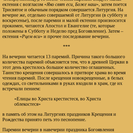
ектения с возгласом «
Яко свят еси, Боже наш
», затем поется
Трисвятое и обычным порядком совершается Литургия. На
вечерне же, отдельно совершаемой от Литургии (в субботу и
воскресенье), после паремии и малой ектении произносится
прокимен, читаются Апостол и Евангелие (те, которые
положены в Субботу и Неделю пред Богоявление). Затем –
ектения «
Рцем вси
» и прочее последование вечерни.
***
На вечерни читается 13 паремий. Причина такого большого
количества паремий объясняется тем, что в древней Церкви в
этот день крестилось большое количество оглашенных.
Таинство крещения совершалось в притворе храма во время
чтения паремий. После крещения новокрещенные, в белых
одеждах, со светильниками в руках входили в храм, где их
встречали пением:
«Елицы во Христа крестистеся, во Христа
облекостеся»
в память об этом на Литургиях праздников Крещения и
Рождества принято петь это песнопение.
Паремии вечерни в навечерии праздника Богоявления