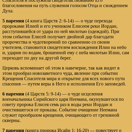
Спасителя и послужила свидетельствованию Его
благословения на путь служения голосом Отца и схождением
Духа.
5 паремия
(4 книга Царств 2: 6-14) — о чуде перехода
пророками Илией и его учеником Елисеем реки Иордан,
расступившейся от удара по ней милотью (одеждой). При
этом событии Елисей получает двойной дар благодати
пророчества и чудотворений по срав­нению со своим
учителем, становится свидетелем восхождения Илии на небо
и, ударив по водам, брошенной ему с неба милотью Илии, сам
переходит по дну на другой берег.
Церковь вспоминает об этом в навечерие, так как видит в
этом прообраз новозаветного чуда, явление при событии
Крещения Спасителя мира и открытие для всех нового пути
спасения — путем веры в Него и исполнения Его заповедей.
6 паремия
(4 Царств 5: 9-14) — о чуде исцеления
военачальника Сирийского царя Неемана, окунувшегося по
совету пророка Елисея семь раз в воды реки Иордан и
очистив­шегося от проказы. Событие очищение Неемана
служит прообразом крещения, очищаю­щего от греховной
скверны.
7 паремия
(книга пророка Исайи 1: 16-20) — повествует о