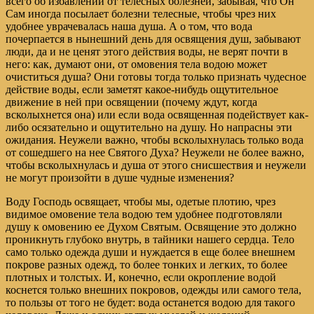
всего об избавлении от телесных болезней, забывая, что Он
Сам иногда посылает болезни телесные, чтобы чрез них
удобнее уврачевалась наша душа. А о том, что вода
почерпается в нынешний день для освящения душ, забывают
люди, да и не ценят этого действия воды, не верят почти в
него: как, думают они, от омовения тела водою может
очиститься душа? Они готовы тогда только признать чудесное
действие воды, если заметят какое-нибудь ощутительное
движение в ней при освящении (почему ждут, когда
всколыхнется она) или если вода освященная подействует как-
либо осязательно и ощутительно на душу. Но напрасны эти
ожидания. Неужели важно, чтобы всколыхнулась только вода
от сошедшего на нее Святого Духа? Неужели не более важно,
чтобы всколыхнулась и душа от этого снисшествия и неужели
не могут произойти в душе чудные изменения?
Воду Господь освящает, чтобы мы, одетые плотию, чрез
видимое омовение тела водою тем удобнее подготовляли
душу к омовению ее Духом Святым. Освящение это должно
проникнуть глубоко внутрь, в тайники нашего сердца. Тело
само только одежда души и нуждается в еще более внешнем
покрове разных одежд, то более тонких и легких, то более
плотных и толстых. И, конечно, если окропление водой
коснется только внешних покровов, одежды или самого тела,
то пользы от того не будет: вода останется водою для такого