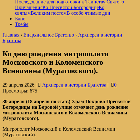
Последование для подготовки к Таинству Святого
Причащения
Ко Пресвятой Богородице
Ко
святым
Великим постом
В особо чтимые дни
Блог
Требы
Главная
›
Епархиальное Братство
›
Архиереи в истории
Братства
Ко дню рождения митрополита
Московского и Коломенского
Вениамина (Муратовского).
29 апреля 2026 |
Архиереи в истории Братства
|
0
Просмотры:
675
30 апреля (18 апреля по ст.ст.) Храм Покрова Пресвятой
Богородицы на Боровой улице отмечает день рождение
митрополита Московского и Коломенского Вениамина
(Муратовского).
Митрополит Московский и Коломенский Вениамин
(Муратовский).