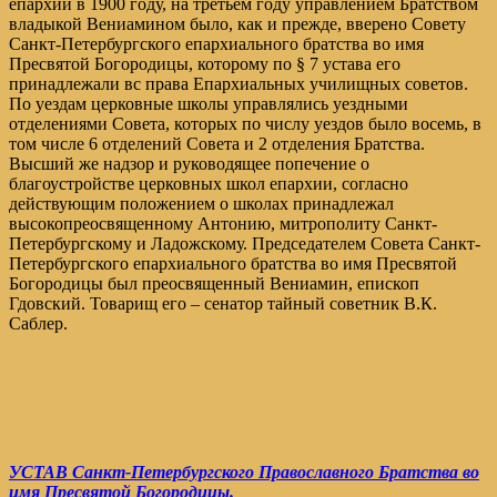
епархии в 1900 году, на третьем году управлением Братством
владыкой Вениамином было, как и прежде, вверено Совету
Санкт-Петербургского епархиального братства во имя
Пресвятой Богородицы, которому по § 7 устава его
принадлежали вс права Епархиальных училищных советов.
По уездам церковные школы управлялись уездными
отделениями Совета, которых по числу уездов было восемь, в
том числе 6 отделений Совета и 2 отделения Братства.
Высший же надзор и руководящее попечение о
благоустройстве церковных школ епархии, согласно
действующим положением о школах принадлежал
высокопреосвященному Антонию, митрополиту Санкт-
Петербургскому и Ладожскому. Председателем Совета Санкт-
Петербургского епархиального братства во имя Пресвятой
Богородицы был преосвященный Вениамин, епископ
Гдовский. Товарищ его – сенатор тайный советник В.К.
Саблер.
УСТАВ Санкт-Петербургского Православного Братства во
имя Пресвятой Богородицы.