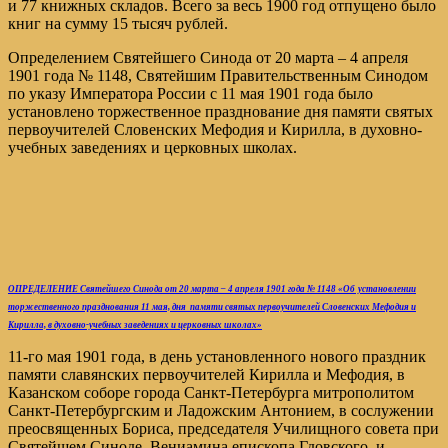
и 77 книжных складов. Всего за весь 1900 год отпущено было
книг на сумму 15 тысяч рублей.
Определением Святейшего Синода от 20 марта – 4 апреля
1901 года № 1148, Святейшим Правительственным Синодом
по указу Императора России с 11 мая 1901 года было
установлено торжественное празднование дня памяти святых
первоучителей Словенских Мефодия и Кирилла, в духовно-
учебных заведениях и церковных школах.
ОПРЕДЕЛЕНИЕ
Святейшего Синода о
т 20
марта
– 4
апреля
1901
года № 1148
«
Об
установлении
торжественного празднования 11 мая, дня памяти святых первоучителей Словенских Мефодия и
Кирилла, в духовно-учебных заведениях и церковных школах»
11-го мая 1901 года, в день установленного нового праздник
памяти славянских первоучителей Кирилла и Мефодия, в
Казанском соборе города Санкт-Петербурга митрополитом
Санкт-Петербургским и Ладожским Антонием, в сослужении
преосвященных Бориса, председателя Училищного совета при
Святейшем Синоде, Вениамина епископа Гдовского, и