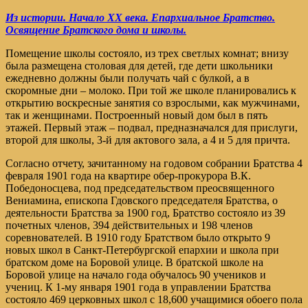
Из истории. Начало XX века. Епархиальное Братство.
Освящение Братского дома и школы.
Помещение школы состояло, из трех светлых комнат; внизу
была размещена столовая для детей, где дети школьники
ежедневно должны были получать чай с булкой, а в
скоромные дни – молоко. При той же школе планировались к
открытию воскресные занятия со взрослыми, как мужчинами,
так и женщинами. Построенный новый дом был в пять
этажей. Первый этаж – подвал, предназначался для прислуги,
второй для школы, 3-й для актового зала, а 4 и 5 для причта.
Согласно отчету, зачитанному на годовом собрании Братства 4
февраля 1901 года на квартире обер-прокурора В.К.
Победоносцева, под председательством преосвященного
Вениамина, епископа Гдовского председателя Братства, о
деятельности Братства за 1900 год, Братство состояло из 39
почетных членов, 394 действительных и 198 членов
соревнователей. В 1910 году Братством было открыто 9
новых школ в Санкт-Петербургской епархии и школа при
братском доме на Боровой улице. В братской школе на
Боровой улице на начало года обучалось 90 учеников и
учениц. К 1-му января 1901 года в управлении Братства
состояло 469 церковных школ с 18,600 учащимися обоего пола