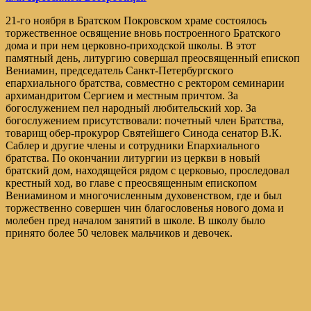
21-го ноября в Братском Покровском храме состоялось
торжественное освящение вновь построенного Братского
дома и при нем церковно-приходской школы. В этот
памятный день, литургию совершал преосвященный епископ
Вениамин, председатель Санкт-Петербургского
епархиального братства, совместно с ректором семинарии
архимандритом Сергием и местным причтом. За
богослужением пел народный любительский хор. За
богослужением присутствовали: почетный член Братства,
товарищ обер-прокурор Святейшего Синода сенатор В.К.
Саблер и другие члены и сотрудники Епархиального
братства. По окончании литургии из церкви в новый
братский дом, находящейся рядом с церковью, проследовал
крестный ход, во главе с преосвященным епископом
Вениамином и многочисленным духовенством, где и был
торжественно совершен чин благословенья нового дома и
молебен пред началом занятий в школе. В школу было
принято более 50 человек мальчиков и девочек.