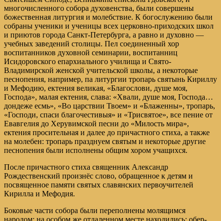
многочисленного собора духовенства, были совершены
божественная литургия и молебствие. К богослужению были
собраны ученики и ученицы всех церковно-приходских школ
и приютов города Санкт-Петербурга, а равно и духовно —
учебных заведений столицы. Пел соединенный хор
воспитанников духовной семинарии, воспитанниц
Исидоровского епархиального училища и Свято-
Владимирской женской учительской школы, а некоторые
песнопения, например, па литургии тропарь святынь Кириллу
и Мефодию, ектения великая, «Благослови, душе моя,
Господа», малая ектения, слава: «Хвали, душе моя, Господа…
дондеже есмь», «Во царствии Твоем» и «Блаженны», тропарь,
«Господи, спаси благочестивыя» и «Трисвятое», все пение от
Евавгелия до Херувимской песни до «Милость мира»,
ектения просительная и далее до причастного стиха, а также
на молебен: тропарь празднуем святым и некоторые другие
песнопения были исполнены общим хором учащихся.
После причастного стиха священник Александр
Рождественский произнёс слово, обращенное к детям и
посвященное памяти святых славянских первоучителей
Кирилла и Мефодия.
Боковые части собора были переполнены молящимся
народом; на особом же отдаленном месте находились: обер-