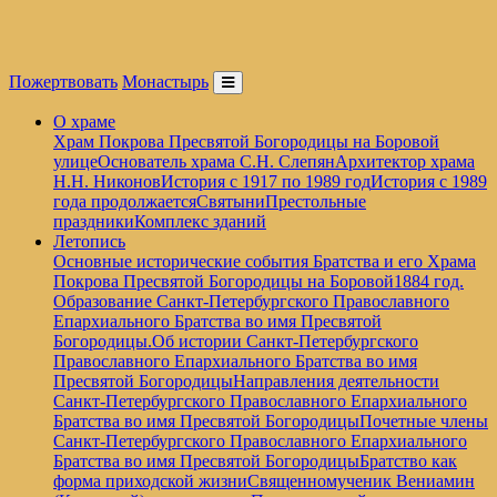
Пожертвовать
Монастырь
О храме
Храм Покрова Пресвятой Богородицы на Боровой
улице
Основатель храма С.Н. Слепян
Архитектор храма
Н.Н. Никонов
История с 1917 по 1989 год
История с 1989
года продолжается
Святыни
Престольные
праздники
Комплекс зданий
Летопись
Основные исторические события Братства и его Храма
Покрова Пресвятой Богородицы на Боровой
1884 год.
Образование Санкт-Петербургского Православного
Епархиального Братства во имя Пресвятой
Богородицы.
Об истории Санкт-Петербургского
Православного Епархиального Братства во имя
Пресвятой Богородицы
Направления деятельности
Санкт-Петербургского Православного Епархиального
Братства во имя Пресвятой Богородицы
Почетные члены
Санкт-Петербургского Православного Епархиального
Братства во имя Пресвятой Богородицы
Братство как
форма приходской жизни
Священномученик Вениамин