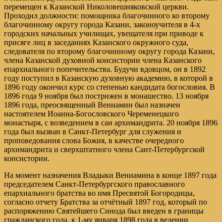
перемещен к Казанской Николовешняковской церкви.
Проходил должности: помощника благочинного ко второму
благочинному округу города Казани, законоучителя в 4-х
городских начальных училищах, увещателя при приводе к
присяге лиц в заседаниях Казанского окружного суда,
следователя по второму благочинному округу города Казани,
члена Казанской духовной консистории члена Казанского
епархиального попечительства. Будучи вдовцом, он в 1892
году поступил в Казанскую духовную академию, в которой в
1896 году окончил курс со степенью кандидата богословия. В
1896 года 9 ноября был пострижен в монашество. 13 ноября
1896 года, преосвященный Вениамин был назначен
настоятелем Иоанна-Богословского Череменецкого
монастыря, с возведением в сан архимандрита. 20 ноября 1896
года был вызван в Санкт-Петербург для служения и
проповедования слова Божия, в качестве очередного
архимандрита и сверхштатного члена Сант-Петербургской
консистории.
На момент назначения Владыки Вениамина в конце 1897 года
председателем Санкт-Петербургского православного
епархиального братства во имя Пресвятой Богородицы,
согласно отчету Братства за отчётный 1897 год, который по
распоряжению Святейшего Синода был введен в границы
гражданского года, к 1-му января 1898 года в ведении