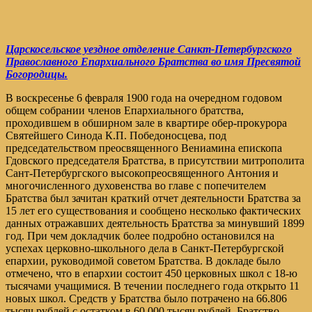
Царскосельское уездное отделение Санкт-Петербургского
Православного Епархиального Братства во имя Пресвятой
Богородицы.
В воскресенье 6 февраля 1900 года на очередном годовом
общем собрании членов Епархиального братства,
проходившем в обширном зале в квартире обер-прокурора
Святейшего Синода К.П. Победоносцева, под
председательством преосвященного Вениамина епископа
Гдовского председателя Братства, в присутствии митрополита
Сант-Петербургского высокопреосвященного Антония и
многочисленного духовенства во главе с попечителем
Братства был зачитан краткий отчет деятельности Братства за
15 лет его существования и сообщено несколько фактических
данных отражавших деятельность Братства за минувший 1899
год. При чем докладчик более подробно остановился на
успехах церковно-школьного дела в Санкт-Петербургской
епархии, руководимой советом Братства. В докладе было
отмечено, что в епархии состоит 450 церковных школ с 18-ю
тысячами учащимися. В течении последнего года открыто 11
новых школ. Средств у Братства было потрачено на 66.806
тысяч рублей с остатком в 60.000 тысяч рублей. Братство