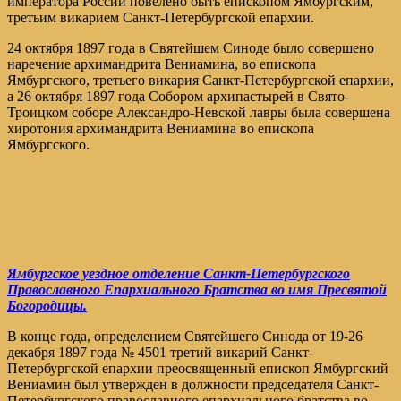
императора России повелено быть епископом Ямбургским,
третьим викарием Санкт-Петербургской епархии.
24 октября 1897 года в Святейшем Синоде было совершено
наречение архимандрита Вениамина, во епископа
Ямбургского, третьего викария Санкт-Петербургской епархии,
а 26 октября 1897 года Собором архипастырей в Свято-
Троицком соборе Александро-Невской лавры была совершена
хиротония архимандрита Вениамина во епископа
Ямбургского.
Ямбургское уездное отделение Санкт-Петербургского
Православного Епархиального Братства во имя Пресвятой
Богородицы.
В конце года, определением Святейшего Синода от 19-26
декабря 1897 года № 4501 третий викарий Санкт-
Петербургской епархии преосвященный епископ Ямбургский
Вениамин был утвержден в должности председателя Санкт-
Петербургского православного епархиального братства во