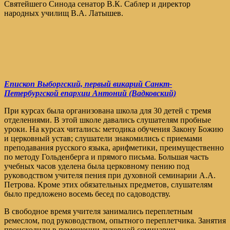
Святейшего Синода сенатор В.К. Саблер и директор
народных училищ В.А. Латышев.
Епископ Выборгский, первый викарий Санкт-
Петербургской епархии Антоний (Вадковский)
При курсах была организована школа для 30 детей с тремя
отделениями. В этой школе давались слушателям пробные
уроки. На курсах читались: методика обучения Закону Божию
и церковный устав; слушатели знакомились с приемами
преподавания русского языка, арифметики, преимущественно
по методу Гольденберга и прямого письма. Большая часть
учебных часов уделена была церковному пению под
руководством учителя пения при духовной семинарии А.А.
Петрова. Кроме этих обязательных предметов, слушателям
было предложено восемь бесед по садоводству.
В свободное время учителя занимались переплетным
ремеслом, под руководством, опытного переплетчика. Занятия
происходили в помещении духовной семинарии.