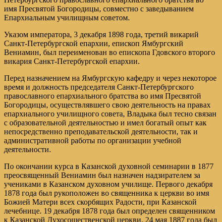
имя Пресвятой Богородицы, совместно с заведыванием
Епархиальным училищным советом.
Указом императора, 3 декабря 1898 года, третий викарий
Санкт-Петербургской епархии, епископ Ямбургский
Вениамин, был переименован во епископа Гдовского второго
викария Санкт-Петербургской епархии.
Перед назначением на Ямбургскую кафедру и через некоторое
время и должность председателя Санкт-Петербургского
православного епархиального братства во имя Пресвятой
Богородицы, осуществлявшего свою деятельность на правах
епархиального училищного совета, Владыка был тесно связан
с образовательной деятельностью и имел богатый опыт как
непосредственно преподавательской деятельности, так и
административной работы по организации учебной
деятельности.
По окончании курса в Казанской духовной семинарии в 1877
преосвященный Вениамин был назначен надзирателем за
учениками в Казанском духовном училище. Первого декабря
1878 года был рукоположен во священника к церкви во имя
Божией Матери всех скорбящих Радости, при Казанской
лечебнице. 19 декабря 1878 года был определен священником
к Казанской Духосошественской церкви. 24 мая 1887 года был