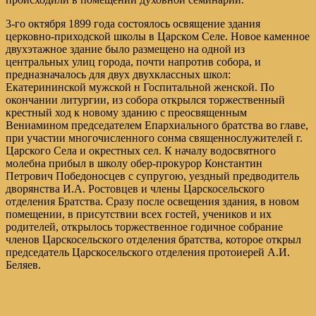
3-го октября 1899 года состоялось освящение здания
церковно-приходской школы в Царском Селе. Новое каменное
двухэтажное здание было размещено на одной из
центральных улиц города, почти напротив собора, и
предназначалось для двух двухклассных школ:
Екатерининской мужской н Госпитальной женской. По
окончании литургии, из собора открылся торжественный
крестный ход к новому зданию с преосвященным
Вениамином председателем Епархиального братства во главе,
при участии многочисленного сонма священнослужителей г.
Царского Села и окрестных сел. К началу водосвятного
молебна прибыл в школу обер-прокурор Константин
Петрович Победоносцев с супругою, уездный предводитель
дворянства И.А. Ростовцев и члены Царскосельского
отделения Братства. Сразу после освещения здания, в новом
помещении, в присутствии всех гостей, учеников и их
родителей, открылось торжественное годичное собрание
членов Царскосельского отделения братства, которое открыл
председатель Царскосельского отделения протоиерей А.И.
Беляев.