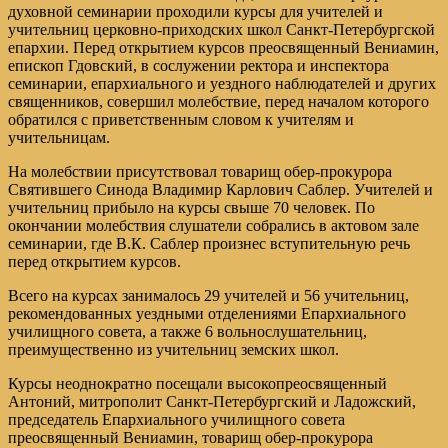
духовной семинарии проходили курсы для учителей и
учительниц церковно-приходских школ Санкт-Петербургской
епархии. Перед открытием курсов преосвященный Вениамин,
епископ Гдовский, в сослужении ректора и инспектора
семинарии, епархиального и уездного наблюдателей и других
священников, совершил молебствие, перед началом которого
обратился с приветственным словом к учителям и
учительницам.
На молебствии присутствовал товарищ обер-прокурора
Святившего Синода Владимир Карлович Саблер. Учителей и
учительниц прибыло на курсы свыше 70 человек. По
окончании молебствия слушатели собрались в актовом зале
семинарии, где В.К. Саблер произнес вступительную речь
перед открытием курсов.
Всего на курсах занималось 29 учителей и 56 учительниц,
рекомендованных уездными отделениями Епархиального
училищного совета, а также 6 вольнослушательниц,
преимущественно из учительниц земских школ.
Курсы неоднократно посещали высокопреосвященный
Антоний, митрополит Санкт-Петербургский и Ладожский,
председатель Епархиального училищного совета
преосвященный Вениамин, товарищ обер-прокурора