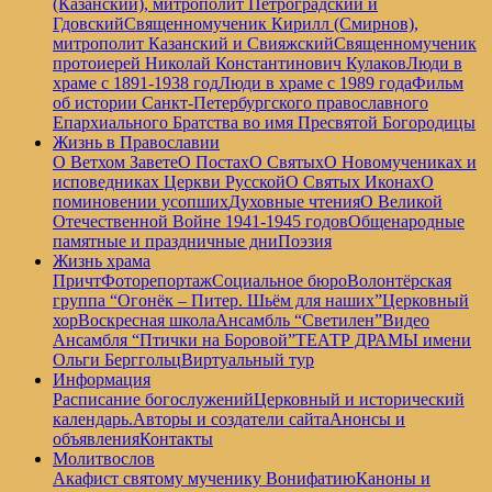
(Казанский), митрополит Петроградский и
Гдовский
Священномученик Кирилл (Смирнов),
митрополит Казанский и Свияжский
Священномученик
протоиерей Николай Константинович Кулаков
Люди в
храме с 1891-1938 год
Люди в храме с 1989 года
Фильм
об истории Санкт-Петербургского православного
Епархиального Братства во имя Пресвятой Богородицы
Жизнь в Православии
О Ветхом Завете
О Постах
О Святых
О Новомучениках и
исповедниках Церкви Русской
О Святых Иконах
О
поминовении усопших
Духовные чтения
О Великой
Отечественной Войне 1941-1945 годов
Общенародные
памятные и праздничные дни
Поэзия
Жизнь храма
Причт
Фоторепортаж
Социальное бюро
Волонтёрская
группа “Огонёк – Питер. Шьём для наших”
Церковный
хор
Воскресная школа
Ансамбль “Светилен”
Видео
Ансамбля “Птички на Боровой”
ТЕАТР ДРАМЫ имени
Ольги Берггольц
Виртуальный тур
Информация
Расписание богослужений
Церковный и исторический
календарь.
Авторы и создатели сайта
Анонсы и
объявления
Контакты
Молитвослов
Акафист святому мученику Вонифатию
Каноны и