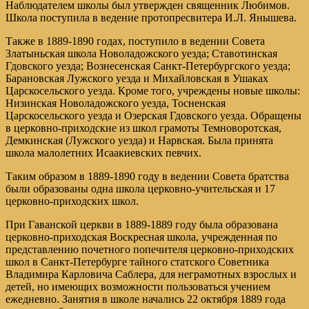
Наблюдателем школы был утвержден священник Любимов.
Школа поступила в ведение протопресвитера И.Л. Янышева.
Также в 1889-1890 годах, поступило в ведении Совета
Златыньская школа Новоладожского уезда; Ставотинская
Гдовского уезда; Вознесенская Санкт-Петербургского уезда;
Барановская Лужского уезда и Михайловская в Ушаках
Царскосельского уезда. Кроме того, учреждены новые школы:
Низинская Новоладожского уезда, Тосненская
Царскосельского уезда и Озерская Гдовского уезда. Обращены
в церковно-приходские из школ грамоты Темноворотская,
Демкинская (Лужского уезда) и Нарвская. Была принята
школа малолетних Исаакиевских певчих.
Таким образом в 1889-1890 году в ведении Совета братства
были образованы одна школа церковно-учительская и 17
церковно-приходских школ.
При Гаванской церкви в 1889-1889 году была образована
церковно-приходская Воскресная школа, учрежденная по
представлению почетного попечителя церковно-приходских
школ в Санкт-Петербурге тайного статского Советника
Владимира Карловича Саблера, для неграмотных взрослых и
детей, но имеющих возможности пользоваться учением
ежедневно. Занятия в школе начались 22 октября 1889 года