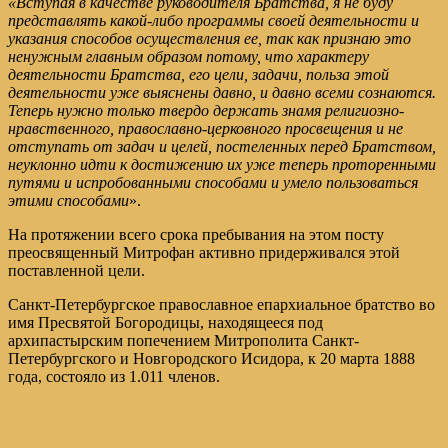
«Вступая в качестве руководителя Братства, я не буду
представлять какой-либо программы своей деятельности и
указания способов осуществления ее, так как признаю это
ненужным главным образом потому, что характеру
деятельности Братства, его цели, задачи, польза этой
деятельности уже выяснены давно, и давно всеми сознаются.
Теперь нужно только твердо держать знамя религиозно-
нравственного, православно-церковного просвещения и не
отступать от задач и целей, постеленных перед Братством,
неуклонно идти к достижению их уже теперь проторенными
путями и испробованными способами и умело пользоваться
этими способами
».
На протяжении всего срока пребывания на этом посту
преосвященный Митрофан активно придерживался этой
поставленной цели.
Санкт-Петербургское православное епархиальное братство во
имя Пресвятой Богородицы, находящееся под
архипастырским попечением Митрополита Санкт-
Петербургского и Новгородского Исидора, к 20 марта 1888
года, состояло из 1.011 членов.