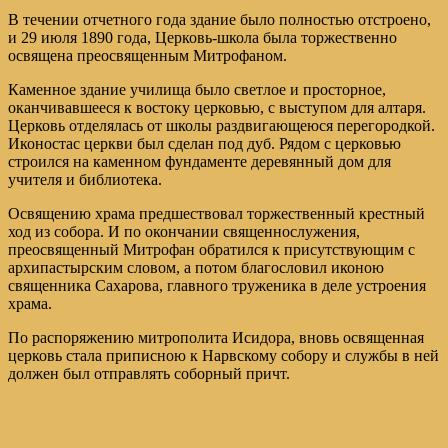
В течении отчетного года здание было полностью отстроено,
и 29 июля 1890 года, Церковь-школа была торжественно
освящена преосвященным Митрофаном.
Каменное здание училища было светлое и просторное,
оканчивавшееся к востоку церковью, с выступом для алтаря.
Церковь отделялась от школы раздвигающеюся перегородкой.
Иконостас церкви был сделан под дуб. Рядом с церковью
строился на каменном фундаменте деревянный дом для
учителя и библиотека.
Освящению храма предшествовал торжественный крестный
ход из собора. И по окончании священнослужения,
преосвященный Митрофан обратился к присутствующим с
архипастырским словом, а потом благословил иконою
священника Сахарова, главного труженика в деле устроения
храма.
По распоряжению митрополита Исидора, вновь освященная
церковь стала приписною к Нарвскому собору и службы в ней
должен был отправлять соборный причт.