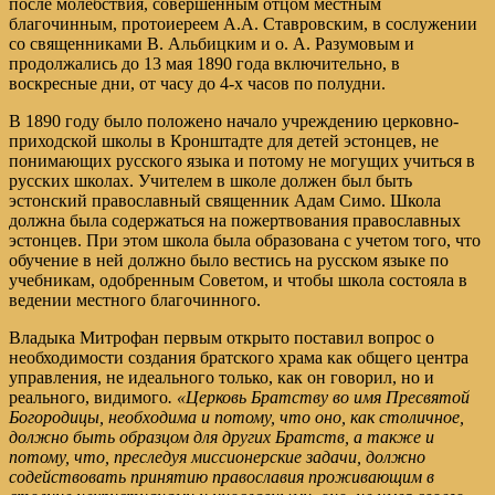
после молебствия, совершенным отцом местным
благочинным, протоиереем А.А. Ставровским, в сослужении
со священниками В. Альбицким и о. А. Разумовым и
продолжались до 13 мая 1890 года включительно, в
воскресные дни, от часу до 4-х часов по полудни.
В 1890 году было положено начало учреждению церковно-
приходской школы в Кронштадте для детей эстонцев, не
понимающих русского языка и потому не могущих учиться в
русских школах. Учителем в школе должен был быть
эстонский православный священник Адам Симо. Школа
должна была содержаться на пожертвования православных
эстонцев. При этом школа была образована с учетом того, что
обучение в ней должно было вестись на русском языке по
учебникам, одобренным Советом, и чтобы школа состояла в
ведении местного благочинного.
Владыка Митрофан первым открыто поставил вопрос о
необходимости создания братского храма как общего центра
управления, не идеального только, как он говорил, но и
реального, видимого
. «Церковь Братству во имя Пресвятой
Богородицы, необходима и потому, что оно, как столичное,
должно быть образцом для других Братств, а также и
потому, что, преследуя миссионерские задачи, должно
содействовать принятию православия проживающим в