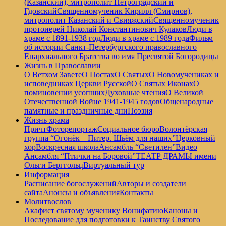
(Казанский), митрополит Петроградский и
Гдовский
Священномученик Кирилл (Смирнов),
митрополит Казанский и Свияжский
Священномученик
протоиерей Николай Константинович Кулаков
Люди в
храме с 1891-1938 год
Люди в храме с 1989 года
Фильм
об истории Санкт-Петербургского православного
Епархиального Братства во имя Пресвятой Богородицы
Жизнь в Православии
О Ветхом Завете
О Постах
О Святых
О Новомучениках и
исповедниках Церкви Русской
О Святых Иконах
О
поминовении усопших
Духовные чтения
О Великой
Отечественной Войне 1941-1945 годов
Общенародные
памятные и праздничные дни
Поэзия
Жизнь храма
Причт
Фоторепортаж
Социальное бюро
Волонтёрская
группа “Огонёк – Питер. Шьём для наших”
Церковный
хор
Воскресная школа
Ансамбль “Светилен”
Видео
Ансамбля “Птички на Боровой”
ТЕАТР ДРАМЫ имени
Ольги Берггольц
Виртуальный тур
Информация
Расписание богослужений
Авторы и создатели
сайта
Анонсы и объявления
Контакты
Молитвослов
Акафист святому мученику Вонифатию
Каноны и
Последование для подготовки к Таинству Святого