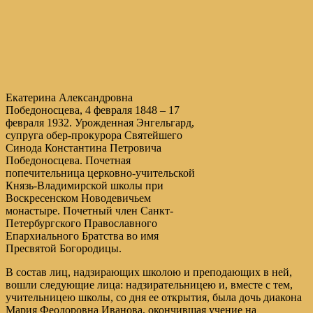
Екатерина Александровна
Победоносцева, 4 февраля 1848 – 17
февраля 1932. Урожденная Энгельгард,
супруга обер-прокурора Святейшего
Синода Константина Петровича
Победоносцева. Почетная
попечительница церковно-учительской
Князь-Владимирской школы при
Воскресенском Новодевичьем
монастыре. Почетный член Санкт-
Петербургского Православного
Епархиального Братства во имя
Пресвятой Богородицы.
В состав лиц, надзирающих школою и преподающих в ней,
вошли следующие лица: надзирательницею и, вместе с тем,
учительницею школы, со дня ее открытия, была дочь диакона
Мария Феодоровна Иванова, окончившая учение на