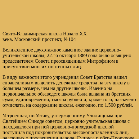
Свято-Владимирская школа Начало ХХ
века. Московский проспект, №104
Великолепное двухэтажное каменное здание церковно-
учительской школы, 22-го октября 1889 года было освящено
председателем Совета преосвященным Митрофаном в
присутствии многих почтенных лиц.
В виду важности этого учреждения Совет Братства нашел
справедливым выделить денежные средства на эту школу в
большем размере, чем на другие школы. Именно на
первоначальное обзаведете школы была выдана из братских
сумм, единовременно, тысяча рублей и, кроме того, назначено
отчислять, на содержание школы, ежегодно, по 1.500 рублей.
Устроенная, но Уставу, утвержденному Училищным при
Святейшем Синоде советом, церковно-учительская школа с
находящеюся при ней церковно-приходской школой
поступила под покровительство высокопоставленных лиц,
радеющих о просвещении народа. Супруга г. обер-Прокурора