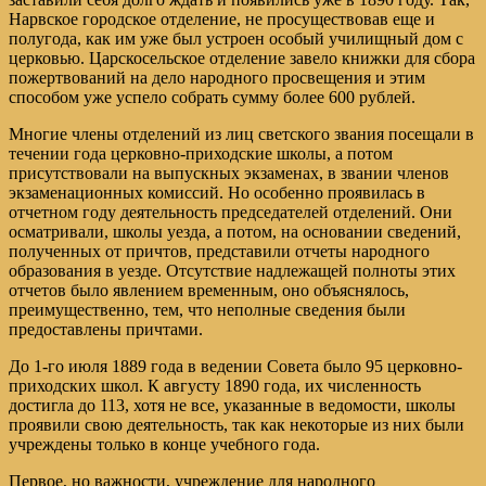
Нарвское городское отделение, не просуществовав еще и
полугода, как им уже был устроен особый училищный дом с
церковью. Царскосельское отделение завело книжки для сбора
пожертвований на дело народного просвещения и этим
способом уже успело собрать сумму более 600 рублей.
Многие члены отделений из лиц светского звания посещали в
течении года церковно-приходские школы, а потом
присутствовали на выпускных экзаменах, в звании членов
экзаменационных комиссий. Но особенно проявилась в
отчетном году деятельность председателей отделений. Они
осматривали, школы уезда, а потом, на основании сведений,
полученных от причтов, представили отчеты народного
образования в уезде. Отсутствие надлежащей полноты этих
отчетов было явлением временным, оно объяснялось,
преимущественно, тем, что неполные сведения были
предоставлены причтами.
До 1-го июля 1889 года в ведении Совета было 95 церковно-
приходских школ. К августу 1890 года, их численность
достигла до 113, хотя не все, указанные в ведомости, школы
проявили свою деятельность, так как некоторые из них были
учреждены только в конце учебного года.
Первое, но важности, учреждение для народного