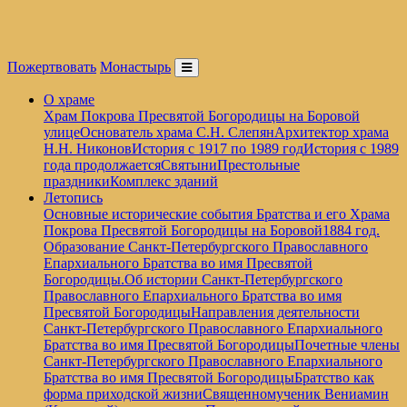
Пожертвовать
Монастырь
О храме
Храм Покрова Пресвятой Богородицы на Боровой
улице
Основатель храма С.Н. Слепян
Архитектор храма
Н.Н. Никонов
История с 1917 по 1989 год
История с 1989
года продолжается
Святыни
Престольные
праздники
Комплекс зданий
Летопись
Основные исторические события Братства и его Храма
Покрова Пресвятой Богородицы на Боровой
1884 год.
Образование Санкт-Петербургского Православного
Епархиального Братства во имя Пресвятой
Богородицы.
Об истории Санкт-Петербургского
Православного Епархиального Братства во имя
Пресвятой Богородицы
Направления деятельности
Санкт-Петербургского Православного Епархиального
Братства во имя Пресвятой Богородицы
Почетные члены
Санкт-Петербургского Православного Епархиального
Братства во имя Пресвятой Богородицы
Братство как
форма приходской жизни
Священномученик Вениамин