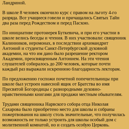
Ландриной.
В школе 8 человек окончило курс с правом на льготу 4-го
разряда. Все учащиеся говели и причащались Святых Тайн
два раза перед Рождеством и перед Пасхою.
По инициативе протоиерея Буткевича, и при его участии в
школе велись беседы и чтения. В них участвовали: священник
Калинников, иеромонах, в последствии архимандрит
Антоний и студенты Санкт-Петербургской духовной
академии, на что им дано было разрешение ректором
Академии, преосвященным Антонием. На эти чтения
слушателей собиралось до 200 человек, которые почти
каждый раз выражали искреннюю благодарность лекторам.
По предложению госпожи почетной попечительницы при
школе был устроен навесной ящик от Братства во имя
Пресвятой Богородицы с разнородными духовно-
нравственными книгами для продажи местным обывателям.
Трудами священника Нарвского собора отца Николая
Сахарова было приобретено место для школы и собраны
пожертвования на школу столь значительные, что получилась
возможность не только устроить для школы особый дом с
молитвенной комнатой, но и создать особую Церковь.