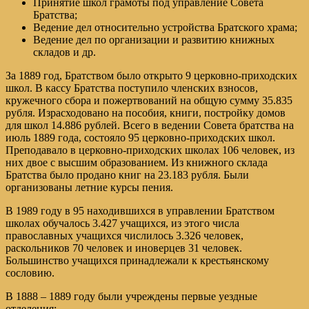
Принятие школ грамоты под управление Совета
Братства;
Ведение дел относительно устройства Братского храма;
Ведение дел по организации и развитию книжных
складов и др.
За 1889 год, Братством было открыто 9 церковно-приходских
школ. В кассу Братства поступило членских взносов,
кружечного сбора и пожертвований на общую сумму 35.835
рубля. Израсходовано на пособия, книги, постройку домов
для школ 14.886 рублей. Всего в ведении Совета братства на
июль 1889 года, состояло 95 церковно-приходских школ.
Преподавало в церковно-приходских школах 106 человек, из
них двое с высшим образованием. Из книжного склада
Братства было продано книг на 23.183 рубля. Были
организованы летние курсы пения.
В 1989 году в 95 находившихся в управлении Братством
школах обучалось 3.427 учащихся, из этого числа
православных учащихся числилось 3.326 человек,
раскольников 70 человек и иноверцев 31 человек.
Большинство учащихся принадлежали к крестьянскому
сословию.
В 1888 – 1889 году были учреждены первые уездные
отделения: