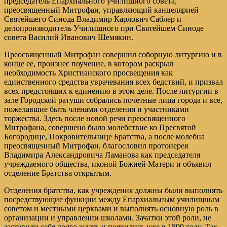
председатель Епархиального училищного совета,
преосвященный Митрофан, управляющий канцелярией
Святейшего Синода Владимир Карлович Саблер и
делопроизводитель Училищного при Святейшем Синоде
совета Василий Иванович Шемякин.
Преосвященный Митрофан совершил соборную литургию и в
конце ее, произнес поучение, в котором раскрыл
необходимость Христианского просвещения как
единственного средства уврачевания всех бедствий, и призвал
всех предстоящих к единению в этом деле. После литургии в
зале Городской ратуши собрались почетные лица города и все,
пожелавшие быть членами отделения и участниками
торжества. Здесь после новой речи преосвященного
Митрофана, совершено было молебствие ко Пресвятой
Богородице, Покровительнице Братства, а после молебна
преосвященный Митрофан, благословил протоиерея
Владимира Александровича Ламанова как председателя
учреждаемого общества, иконой Божией Матери и объявил
отделение Братства открытым.
Отделения братства, как учреждения должны были выполнять
посредствующие функции между Епархиальным училищным
советом и местными церквами и выполнять основную роль в
организации и управлении школами. Зачатки этой роли, не
заставили себя долго ждать и появились уже в 1890 году. Так,