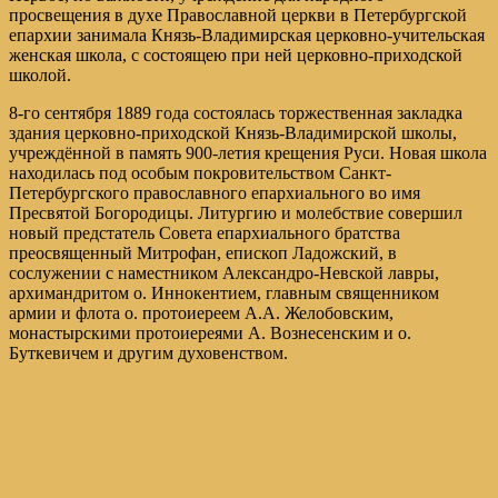
просвещения в духе Православной церкви в Петербургской
епархии занимала Князь-Владимирская церковно-учительская
женская школа, с состоящею при ней церковно-приходской
школой.
8-го сентября 1889 года состоялась торжественная закладка
здания церковно-приходской Князь-Владимирской школы,
учреждённой в память 900-летия крещения Руси. Новая школа
находилась под особым покровительством Санкт-
Петербургского православного епархиального во имя
Пресвятой Богородицы. Литургию и молебствие совершил
новый предстатель Совета епархиального братства
преосвященный Митрофан, епископ Ладожский, в
сослужении с наместником Александро-Невской лавры,
архимандритом о. Иннокентием, главным священником
армии и флота о. протоиереем А.А. Желобовским,
монастырскими протоиереями А. Вознесенским и о.
Буткевичем и другим духовенством.