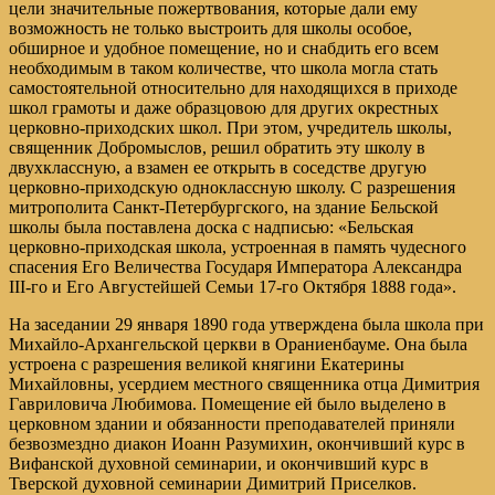
цели значительные пожертвования, которые дали ему
возможность не только выстроить для школы особое,
обширное и удобное помещение, но и снабдить его всем
необходимым в таком количестве, что школа могла стать
самостоятельной относительно для находящихся в приходе
школ грамоты и даже образцовою для других окрестных
церковно-приходских школ. При этом, учредитель школы,
священник Добромыслов, решил обратить эту школу в
двухклассную, а взамен ее открыть в соседстве другую
церковно-приходскую одноклассную школу. С разрешения
митрополита Санкт-Петербургского, на здание Бельской
школы была поставлена доска с надписью: «Бельская
церковно-приходская школа, устроенная в память чудесного
спасения Его Величества Государя Императора Александра
III-го и Его Августейшей Семьи 17-го Октября 1888 года».
На заседании 29 января 1890 года утверждена была школа при
Михайло-Архангельской церкви в Ораниенбауме. Она была
устроена с разрешения великой княгини Екатерины
Михайловны, усердием местного священника отца Димитрия
Гавриловича Любимова. Помещение ей было выделено в
церковном здании и обязанности преподавателей приняли
безвозмездно диакон Иоанн Разумихин, окончивший курс в
Вифанской духовной семинарии, и окончивший курс в
Тверской духовной семинарии Димитрий Приселков.