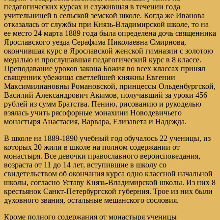
педагогических курсах и служившая в течении года
учительницей в сельской земской школе. Когда же Иванова
отказалась от службы при Князь-Владимирской школе, то на
ее место 24 марта 1889 года была определена дочь священника
Ярославского уезда Серафима Николаевна Смирнова,
окончившая курс в Ярославской женской гимназии с золотою
медалью и прослушавшая педагогический курс в 8 классе.
Преподавание уроков закона Божия во всех классах принял
священник убежища светлейшей княжны Евгении
Максимилиановны Романовской, принцессы Ольденбургской,
Василий Александрович Акимов, получавший за уроки 456
рублей из сумм Братства. Пению, рисованию и рукоделью
взялась учить рясофорные монахини Новодевичьего
монастыря Анастасия, Варвара, Елизавета и Надежда.
В школе на 1889-1890 учебный год обучалось 22 ученицы, из
которых 20 жили в школе на полном содержании от
монастыря. Все девочки православного вероисповедания,
возраста от 11 до 14 лет, вступившие в школу со
свидетельством об окончания курса одно классной начальной
школы, согласно Уставу Князь-Владимирской школы. Из них 8
крестьянок Санкт-Петербургской губерния. Трое из них были
духовного звания, остальные мещанского сословия.
Кроме полного содержания от монастыря ученицы