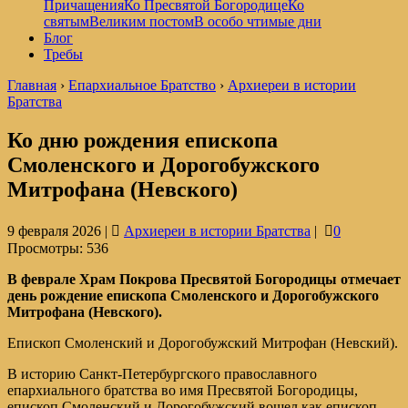
Причащения
Ко Пресвятой Богородице
Ко
святым
Великим постом
В особо чтимые дни
Блог
Требы
Главная
›
Епархиальное Братство
›
Архиереи в истории
Братства
Ко дню рождения епископа
Смоленского и Дорогобужского
Митрофана (Невского)
9 февраля 2026 |
Архиереи в истории Братства
|
0
Просмотры:
536
В феврале Храм Покрова Пресвятой Богородицы отмечает
день рождение епископа Смоленского и Дорогобужского
Митрофана (Невского).
Епископ Смоленский и Дорогобужский Митрофан (Невский).
В историю Санкт-Петербургского православного
епархиального братства во имя Пресвятой Богородицы,
епископ Смоленский и Дорогобужский вошел как епископ