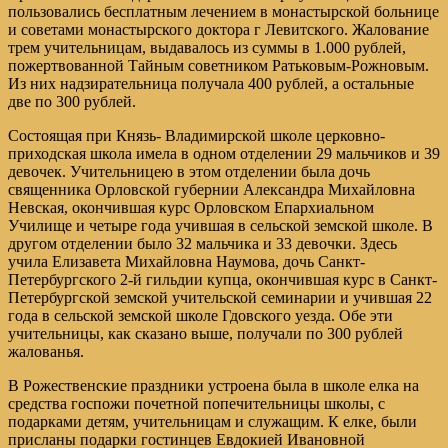
пользовались бесплатным лечением в монастырской больнице
и советами монастырского доктора г Левитского. Жалование
трем учительницам, выдавалось из суммы в 1.000 рублей,
пожертвованной Тайным советником Ратьковым-Рожновым.
Из них надзирательница получала 400 рублей, а остальные
две по 300 рублей.
Состоящая при Князь- Владимирской школе церковно-
приходская школа имела в одном отделении 29 мальчиков и 39
девочек. Учительницею в этом отделении была дочь
священника Орловской губернии Александра Михайловна
Невская, окончившая курс Орловском Епархиальном
Училище и четыре года учившая в сельской земской школе. В
другом отделении было 32 мальчика и 33 девочки. Здесь
учила Елизавета Михайловна Наумова, дочь Санкт-
Петербургского 2-й гильдии купца, окончившая курс в Санкт-
Петербургской земской учительской семинарии и учившая 22
года в сельской земской школе Гдовского уезда. Обе эти
учительницы, как сказано выше, получали по 300 рублей
жалованья.
В Рожественские праздники устроена была в школе елка на
средства госпожи почетной попечительницы школы, с
подарками детям, учительницам и служащим. К елке, были
присланы подарки гостинцев Евдокией Ивановной