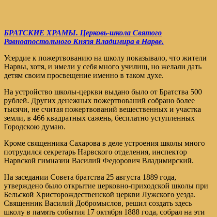
БРАТСКИЕ ХРАМЫ. Церковь-школа Святого
Равноапостольного Князя Владимира в Нарве.
Усердие к пожертвованию на школу показывало, что жители
Нарвы, хотя, и имели у себя много училищ, но желали дать
детям своим просвещение именно в таком духе.
На устройство школы-церкви выдано было от Братства 500
рублей. Других денежных пожертвований собрано более
тысячи, не считая пожертвований вещественных и участка
земли, в 466 квадратных сажень, бесплатно уступленных
Городскою думаю.
Кроме священника Сахарова в деле устроения школы много
потрудился секретарь Нарвского отделения, инспектор
Нарвской гимназии Василий Федорович Владимирский.
На заседании Совета братства 25 августа 1889 года,
утверждено было открытие церковно-приходской школы при
Бельской Христорождественской церкви Лужского уезда.
Священник Василий Добромыслов, решил создать здесь
школу в память события 17 октября 1888 года, собрал на эти